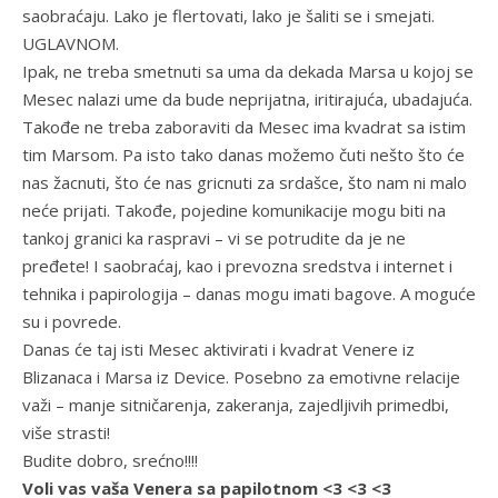
saobraćaju. Lako je flertovati, lako je šaliti se i smejati.
UGLAVNOM.
Ipak, ne treba smetnuti sa uma da dekada Marsa u kojoj se
Mesec nalazi ume da bude neprijatna, iritirajuća, ubadajuća.
Takođe ne treba zaboraviti da Mesec ima kvadrat sa istim
tim Marsom. Pa isto tako danas možemo čuti nešto što će
nas žacnuti, što će nas gricnuti za srdašce, što nam ni malo
neće prijati. Takođe, pojedine komunikacije mogu biti na
tankoj granici ka raspravi – vi se potrudite da je ne
pređete! I saobraćaj, kao i prevozna sredstva i internet i
tehnika i papirologija – danas mogu imati bagove. A moguće
su i povrede.
Danas će taj isti Mesec aktivirati i kvadrat Venere iz
Blizanaca i Marsa iz Device. Posebno za emotivne relacije
važi – manje sitničarenja, zakeranja, zajedljivih primedbi,
više strasti!
Budite dobro, srećno!!!!
Voli vas vaša Venera sa papilotnom <3 <3 <3