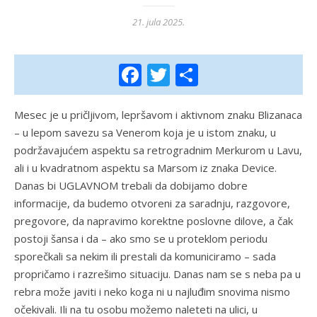
21. jula 2025.
Facebook
Twitter
Share
Mesec je u pričljivom, lepršavom i aktivnom znaku Blizanaca
– u lepom savezu sa Venerom koja je u istom znaku, u
podržavajućem aspektu sa retrogradnim Merkurom u Lavu,
ali i u kvadratnom aspektu sa Marsom iz znaka Device.
Danas bi UGLAVNOM trebali da dobijamo dobre
informacije, da budemo otvoreni za saradnju, razgovore,
pregovore, da napravimo korektne poslovne dilove, a čak
postoji šansa i da – ako smo se u proteklom periodu
sporečkali sa nekim ili prestali da komuniciramo – sada
propričamo i razrešimo situaciju. Danas nam se s neba pa u
rebra može javiti i neko koga ni u najluđim snovima nismo
očekivali. Ili na tu osobu možemo naleteti na ulici, u