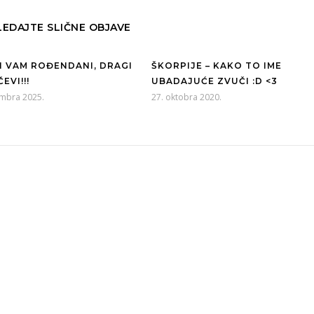
EDAJTE SLIČNE OBJAVE
I VAM ROĐENDANI, DRAGI
ŠKORPIJE – KAKO TO IME
EVI!!!
UBADAJUĆE ZVUČI :D <3
embra 2025.
27. oktobra 2020.