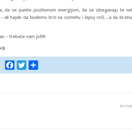
va, da se punite pozitivnom energijom, da se izbegavaju te ne
i – ali hajde da budemo brzi na osmehu i lepoj reči…..a da brzin
s – trebaće vam još!!!!
 <3
Facebook
Twitter
Share
NOVIJ