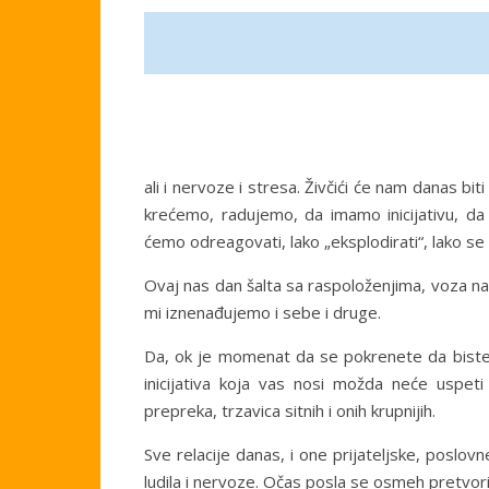
ali i nervoze i stresa. Živčići će nam danas bi
krećemo, radujemo, da imamo inicijativu, da
ćemo odreagovati, lako „eksplodirati“, lako se n
Ovaj nas dan šalta sa raspoloženjima, voza n
mi iznenađujemo i sebe i druge.
Da, ok je momenat da se pokrenete da biste ur
inicijativa koja vas nosi možda neće uspeti
prepreka, trzavica sitnih i onih krupnijih.
Sve relacije danas, i one prijateljske, poslov
ludila i nervoze. Očas posla se osmeh pretvori 