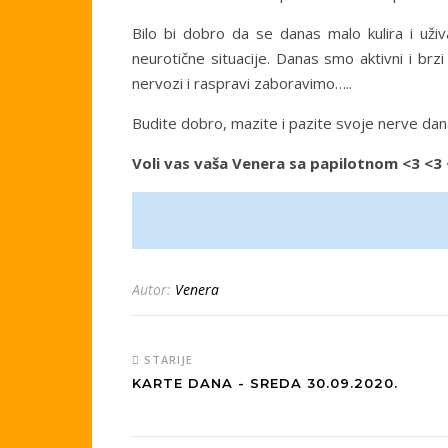
Bilo bi dobro da se danas malo kulira i uži
neurotične situacije. Danas smo aktivni i brz
nervozi i raspravi zaboravimo…..
Budite dobro, mazite i pazite svoje nerve dana
Voli vas vaša Venera sa papilotnom <3 <3
Autor:
Venera
STARIJE
KARTE DANA - SREDA 30.09.2020.