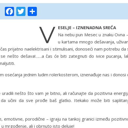
Facebook
Twitter
Share
V
ESELJE – IZNENADNA SREĆA
Na nebu pun Mesec u znaku Ovna –
u kartama mnogo dešavanja, uživan
ti čas prijatno naelektrisani i stimulisani, donoseći nam potrebu da
 se nešto dešava!……a čas će biti zategnuti do ivice pucanja, la
aljutiti.
am osećanja jednim ludim rolerkosterom, iznenađuje nas i donosi 
adili nešto što vam je bitno, ali računajte da pozitivna energij
 da učini da sve prođe baš glatko. Itekako može biti saplitanj
ne, emotivne, porodične – igraju na tankoj granici između pozitiv
u mrgođenje, ali i obrnuto isto deluje!