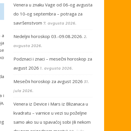
Venera u znaku Vage od 06-og avgusta
do 10-og septembra – potraga za
savršenstvom
7. avgusta 2026.
 a
Nedeljni horoskop 03.-09.08.2026.
2.
ja
avgusta 2026.
 se
ko
Podznaci i znaci – mesečni horoskop za
avgust 2026
1. avgusta 2026.
da
Mesečni horoskop za avgust 2026
31.
jula 2026.
a i
a,
Venera iz Device i Mars iz Blizanaca u
kvadratu – varnice u vezi su poželjne
nog
samo ako su u spavaćoj sobi (ili nekom