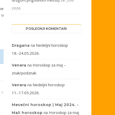
drugom prigodnom mestu)
28. jula
ke
2026.
u u
POSLEDNJI KOMENTARI
na
Nedeljni horoskop
Dragana
18.-24.05.2026.
na
Horoskop za maj –
Venera
znak/podznak
na
Nedeljni horoskop
Venera
11.-17.05.2026.
E
Mesečni horoskop | Maj 2024. -
na
Horoskop za maj
Mali horoskop