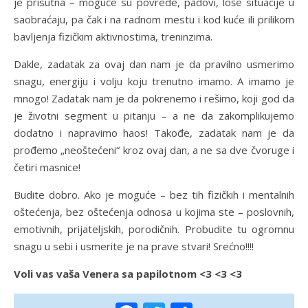
je prisutna – moguće su povrede, padovi, loše situacije u
saobraćaju, pa čak i na radnom mestu i kod kuće ili prilikom
bavljenja fizičkim aktivnostima, treninzima.
Dakle, zadatak za ovaj dan nam je da pravilno usmerimo
snagu, energiju i volju koju trenutno imamo. A imamo je
mnogo! Zadatak nam je da pokrenemo i rešimo, koji god da
je životni segment u pitanju – a ne da zakomplikujemo
dodatno i napravimo haos! Takođe, zadatak nam je da
prođemo „neoštećeni“ kroz ovaj dan, a ne sa dve čvoruge i
četiri masnice!
Budite dobro. Ako je moguće – bez tih fizičkih i mentalnih
oštećenja, bez oštećenja odnosa u kojima ste – poslovnih,
emotivnih, prijateljskih, porodičnih. Probudite tu ogromnu
snagu u sebi i usmerite je na prave stvari! Srećno!!!!
Voli vas vaša Venera sa papilotnom <3 <3 <3