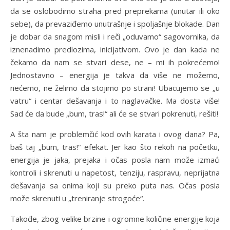
da se oslobodimo straha pred preprekama (unutar ili oko
sebe), da prevaziđemo unutrašnje i spoljašnje blokade. Dan
je dobar da snagom misli i reči „oduvamo“ sagovornika, da
iznenadimo predlozima, inicijativom. Ovo je dan kada ne
čekamo da nam se stvari dese, ne – mi ih pokrećemo!
Jednostavno – energija je takva da više ne možemo,
nećemo, ne želimo da stojimo po strani! Ubacujemo se „u
vatru“ i centar dešavanja i to naglavačke. Ma dosta više!
Sad će da bude „bum, tras!“ ali će se stvari pokrenuti, rešiti!
A šta nam je problemčić kod ovih karata i ovog dana? Pa,
baš taj „bum, tras!“ efekat. Jer kao što rekoh na početku,
energija je jaka, prejaka i očas posla nam može izmaći
kontroli i skrenuti u napetost, tenziju, raspravu, neprijatna
dešavanja sa onima koji su preko puta nas. Očas posla
može skrenuti u „treniranje strogoće“.
Takođe, zbog velike brzine i ogromne količine energije koja