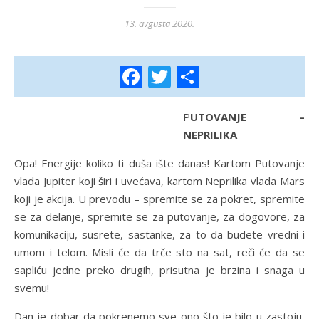
13. avgusta 2020.
Facebook
Twitter
Share
PUTOVANJE –
NEPRILIKA
Opa! Energije koliko ti duša ište danas! Kartom Putovanje
vlada Jupiter koji širi i uvećava, kartom Neprilika vlada Mars
koji je akcija. U prevodu – spremite se za pokret, spremite
se za delanje, spremite se za putovanje, za dogovore, za
komunikaciju, susrete, sastanke, za to da budete vredni i
umom i telom. Misli će da trče sto na sat, reči će da se
sapliću jedne preko drugih, prisutna je brzina i snaga u
svemu!
Dan je dobar da pokrenemo sve ono što je bilo u zastoju,