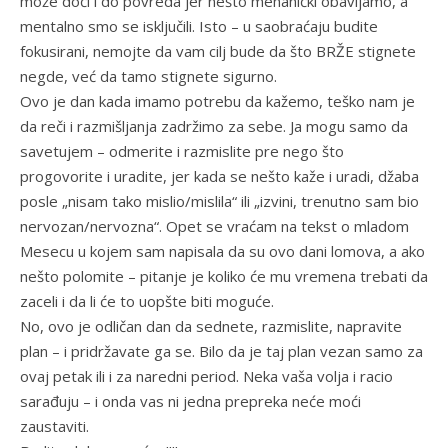
može doći i do povreda jer nešto mehanički obavljamo, a
mentalno smo se isključili. Isto – u saobraćaju budite
fokusirani, nemojte da vam cilj bude da što BRŽE stignete
negde, već da tamo stignete sigurno.
Ovo je dan kada imamo potrebu da kažemo, teško nam je
da reči i razmišljanja zadržimo za sebe. Ja mogu samo da
savetujem – odmerite i razmislite pre nego što
progovorite i uradite, jer kada se nešto kaže i uradi, džaba
posle „nisam tako mislio/mislila“ ili „izvini, trenutno sam bio
nervozan/nervozna“. Opet se vraćam na tekst o mladom
Mesecu u kojem sam napisala da su ovo dani lomova, a ako
nešto polomite – pitanje je koliko će mu vremena trebati da
zaceli i da li će to uopšte biti moguće.
No, ovo je odličan dan da sednete, razmislite, napravite
plan – i pridržavate ga se. Bilo da je taj plan vezan samo za
ovaj petak ili i za naredni period. Neka vaša volja i racio
sarađuju – i onda vas ni jedna prepreka neće moći
zaustaviti.