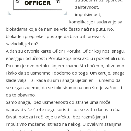
zahtevnost,
impulsivnost,
komplikacije i sudaranje sa
blokadama koje će nam se vrlo često naći na putu. No,
blokade i prepreke i postoje da bismo ih prevazišli i
savladali, jel da?
A dan su otvorile karte Oficir i Poruka. Oficir koji nosi snagu,
energiju i odlučnost i Poruka koja nosi akciju i pokret ali i um.
Pa nam je ovo petak u kojem znamo šta hoćemo, ali znamo
i kako da se usmerimo i dođemo do toga. Um caruje, snaga
klade valja – ali kada su um i snaga ujedinjeni – umemo da
se organizujemo, da se fokusiramo na ono što je važno – i
da to obavimo.
Samo snaga, bez usmerenosti od strane uma može
napraviti više štete nego koristi – pa se zato danas treba
čuvati poteza i reči koje u afektu, bez razmišljanja i
impulsivno možemo istresti na nekog. U ovakvim stanjima