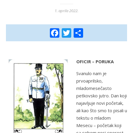
1. aprila 2022.
Facebook
Twitter
Share
OFICIR – PORUKA
Svanulo nam je
prvoaprilsko,
mladomesečasto
petkovsko jutro. Dan koji
najavljuje novi početak,
ali kao što smo to pisali u
tekstu o mladom
Mesecu – početak koji
sa sobom nosi sporost,