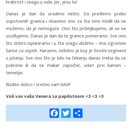
hrabrost i snagu u sebi. Jer, jesu tu!
Danas je dan da uradimo nešto. Da pređemo preko
sopstvenih granica i obavimo ono za šta smo mislili da ne
možemo, da je nemoguće. Ono što priželjkujemo, ali se ne
usuđujemo. Danas je dan da te granice pomeramo. Sve ono
što dobro isplaniramo i u šta snagu uložimo – ima ogromne
šanse za uspeh. Naravno, nebitno je koji je životni segment
u pitanju. Sve ono što je bilo na čekanju danas treba da se
pokrene ili da se makar započne, udari prvi kamen –
temeljac.
Budite dobro i srećno vam bilo!!!
Voli vas vaša Venera sa papilotnom <3 <3 <3
Facebook
Twitter
Share