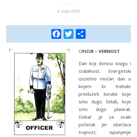
8. maja 2020.
Facebook
Twitter
Share
OFICIR – VERNOST
Dan koji donosi snagu i
stabilnost. Energetski
izuzetno moćan dan u
kojem bi trebalo
preduzeti korake koje
smo dugo čekali, koje
smo dugo planirali.
Dobar je za svaki
početak jer obećava
trajnost, ispunjenje