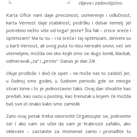
ciljeva i zadovoljstvo.
Karta Oficir nam daje preciznost, usmerenje i odlučnost,
karta Vernost daje stabilnost, podršku i dobar temelj. Jel
potrebno nešto više od toga? Jeste? Šta fali – zrnce sreće i
optimizam? Ma tu su – i ta sreća i taj optimizam, skriveni su
u karti Vernost, ali ovog puta to nisu nerealni snovi, već oni
utemeljeni, možda oni oko kojih smo se dugo lomili, klackali,
odmeravali „za“ i „protiv“. Danas je dan ZA!
Oluje prođoše. I doći će opet – ne može nas to zaobići. Jer,
u čudnoj smo godini, u čudnom periodu gde se mnoge
stvari lome i to je jednostavno tako. Ovaj dan shvatite kao
predah, kao oazu u pustinji, kao trenutak u kojem će možda
baš sve ići onako kako smo zamislili.
Zato ovaj petak treba iskoristiti! Organizujte se, pokrenite
se! I ako vam se učini da vam je hrabrosti zafalilo, ako
oklevate – zastanite za momenat samo i pronađite tu