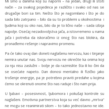
Mi smo u danima koji su naporni – na jedan, drugi ili stoti
način – za svakog pojedinca je različito i svako od nas se
drugačije bori sa tim. Nešto što je nagomilano i što je do
sada bilo zatrpano – bilo da su to problemi u okolnostima i
ljudima koji su oko nas, bilo da je to lično naše – sada izbija
napolje. Osećaj nezadovoljstva jača, a istovremeno u nama
jača i potreba da iskoračimo iz onog što nas blokira, da
pronađemo rešenje i napravimo promenu.
Pa će tako ovaj dan doneti naglašenu nervozu, kao i tinjanje
nemira unutar nas. Svoju nervozu ne okrećite ka onima koji
za nju nisu zaslužni – bolje je da razmislite šta ili ko čini da
se osećate napeto. Dan donosi mentalno ili fizičko jako
trošenje energije, pa je potrebno praviti predahe u kojima
ćemo se okrenuti onome što nas raduje i što nam prija.
U ljubavi – posesivnost, ljubomora i pokušaji kontrole su
naglašeni. Emotivna partnerstva koja su već davno „mrtva“
ne mogu se reanimirati silom – to tako jednostavno ne ide.