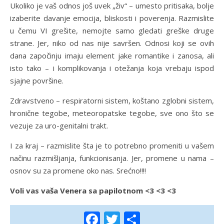
Ukoliko je vaš odnos još uvek „živ“ – umesto pritisaka, bolje
izaberite davanje emocija, bliskosti i poverenja. Razmislite
u čemu VI grešite, nemojte samo gledati greške druge
strane. Jer, niko od nas nije savršen. Odnosi koji se ovih
dana započinju imaju element jake romantike i zanosa, ali
isto tako – i komplikovanja i otežanja koja vrebaju ispod
sjajne površine.
Zdravstveno – respiratorni sistem, koštano zglobni sistem,
hronične tegobe, meteoropatske tegobe, sve ono što se
vezuje za uro-genitalni trakt.
I za kraj – razmislite šta je to potrebno promeniti u vašem
načinu razmišljanja, funkcionisanja. Jer, promene u nama –
osnov su za promene oko nas. Srećno!!!!
Voli vas vaša Venera sa papilotnom <3 <3 <3
Facebook
Twitter
Share