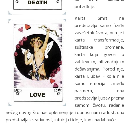
potvrđuje.
Karta Smrt ne
predstavlja samo fizički
završetak života, ona je i
karta transformacije,
suštinske promene,
karta koja govori o
zahtevnim, ali značajnim
dešavanjima. Pored nje,
karta Ljubav – koja nije
samo emocija između
partnera, ona
predstavlja ljubav prema
samom životu, rađanje
nečeg novog što nas oplemenjuje i donosi nam radost, ona
predstavlja kreativnost, intuiciju i ideje, kao i nadahnuće.