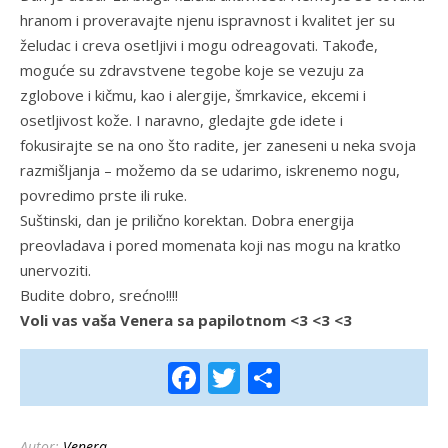
hranom i proveravajte njenu ispravnost i kvalitet jer su
želudac i creva osetljivi i mogu odreagovati. Takođe,
moguće su zdravstvene tegobe koje se vezuju za
zglobove i kičmu, kao i alergije, šmrkavice, ekcemi i
osetljivost kože. I naravno, gledajte gde idete i
fokusirajte se na ono što radite, jer zaneseni u neka svoja
razmišljanja – možemo da se udarimo, iskrenemo nogu,
povredimo prste ili ruke.
Suštinski, dan je prilično korektan. Dobra energija
preovladava i pored momenata koji nas mogu na kratko
unervoziti.
Budite dobro, srećno!!!!
Voli vas vaša Venera sa papilotnom <3 <3 <3
Facebook
Twitter
Share
Autor:
Venera