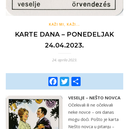
KAŽI MI, KAŽI...
KARTE DANA – PONEDELJAK
24.04.2023.
24. aprila 2023.
Facebook
Twitter
Share
VESELJE – NEŠTO NOVCA
Očekivali ili ne očekivali
neke novce – oni danas
mogu doći. Pošto je karta
Nešto novca u pitanju –