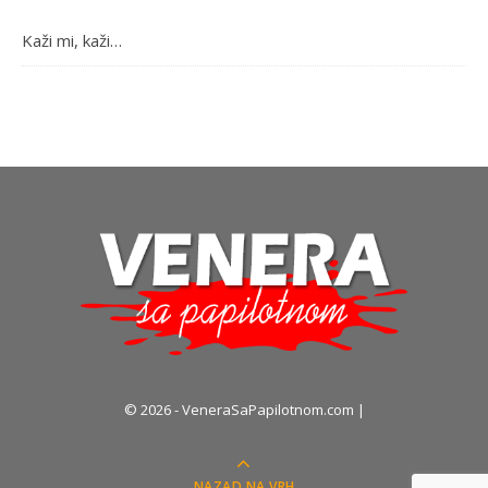
Kaži mi, kaži…
© 2026 - VeneraSaPapilotnom.com |
NAZAD NA VRH