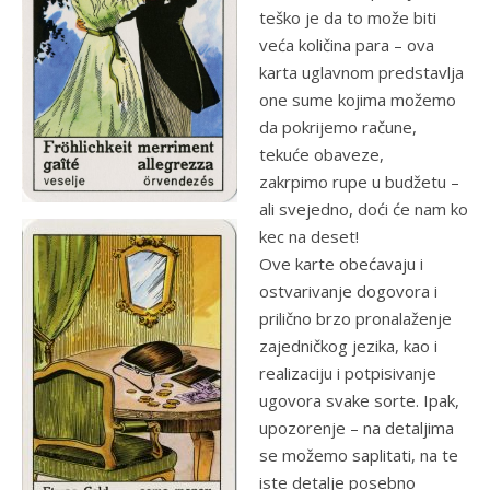
teško je da to može biti
veća količina para – ova
karta uglavnom predstavlja
one sume kojima možemo
da pokrijemo račune,
tekuće obaveze,
zakrpimo rupe u budžetu –
ali svejedno, doći će nam ko
kec na deset!
Ove karte obećavaju i
ostvarivanje dogovora i
prilično brzo pronalaženje
zajedničkog jezika, kao i
realizaciju i potpisivanje
ugovora svake sorte. Ipak,
upozorenje – na detaljima
se možemo saplitati, na te
iste detalje posebno