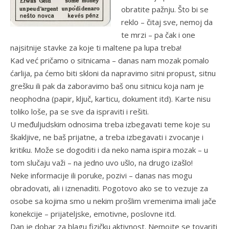
obratite pažnju. Što bi se
reklo – čitaj sve, nemoj da
te mrzi – pa čak i one
najsitnije stavke za koje ti maltene pa lupa treba!
Kad već pričamo o sitnicama – danas nam mozak pomalo
ćarlija, pa ćemo biti skloni da napravimo sitni propust, sitnu
grešku ili pak da zaboravimo baš onu sitnicu koja nam je
neophodna (papir, ključ, karticu, dokument itd). Karte nisu
toliko loše, pa se sve da ispraviti i rešiti.
U međuljudskim odnosima treba izbegavati teme koje su
škakljive, ne baš prijatne, a treba izbegavati i zvocanje i
kritiku. Može se dogoditi i da neko nama ispira mozak – u
tom slučaju važi – na jedno uvo ušlo, na drugo izašlo!
Neke informacije ili poruke, pozivi – danas nas mogu
obradovati, ali i iznenaditi. Pogotovo ako se to vezuje za
osobe sa kojima smo u nekim prošlim vremenima imali jače
konekcije – prijateljske, emotivne, poslovne itd.
Dan je dobar za blagu fizičku aktivnost. Nemojte se tovariti