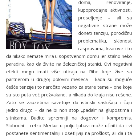
doma, renoviranje,
kupoprodajne aktivnosti,
preseljenje – ali sa
negativne strane može
doneti tenziju, porodičnu
problematiku, sklonost
raspravama, kvarove i to
da nikako nemate mira u sopstvenom domu jer stalno neko
paradira, kao da živite na železničkoj stanici. Ovi negativni
efekti mogu imati više uticaja na Ribe koje žive sa
partnerom u drugoj polovini meseca – kada su moguće
češće tenzije i to naročito vezano za stare teme – one koje
su sto puta već prežvakane, a nikada do kraja nisu rešene.
Zato se zauzetima savetuje da istinski saslušaju i čuju
jedno drugo – da ne bi non stop „padali“ na glupostima i
sitnicama. Budite spremniji na dogovor i kompromis.
Slobodni – retro Merkur u polju ljubavi može učiniti da i vi
postanete sentimentalniji i osetljiviji na prošlost, ali da i ta