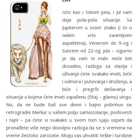
Isto kao i tokom juna, i jul vam
daje pola-pola situacije. Sa
Jupiterom u svom znaku (i to u
nekim vrlo zanimljivim
aspektima), Venerom do 9-og i
Suncem od 22-og jula – sigurno
je da vam ni malo neće biti
dosadno, razloga za slavlja i
uživanja ćete svakako imati, biće
i odmora i putovanja i druženja, a
biće i pregršt dešavanja i
situacija u kojima ćete imati zapaženu (čitaj – glavnu) ulogu.
No, da ne bude baš sve divno i bajno pobrinuo se
retrogradni Merkur u vašem polju samoizolacije, podsvesti
i tajni – pa ćete vi svakako u svom tom sjaju uspeti da
pronađete više nego dovoljno razloga da se s vremena na
vreme žestoko zarozate. Mogu vas uhvatiti teške i turobne