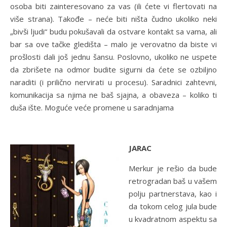
osoba biti zainteresovano za vas (ili ćete vi flertovati na
više strana). Takođe – neće biti ništa čudno ukoliko neki
„bivši ljudi“ budu pokušavali da ostvare kontakt sa vama, ali
bar sa ove tačke gledišta – malo je verovatno da biste vi
prošlosti dali još jednu šansu. Poslovno, ukoliko ne uspete
da zbrišete na odmor budite sigurni da ćete se ozbiljno
naraditi (i prilično nervirati u procesu). Saradnici zahtevni,
komunikacija sa njima ne baš sjajna, a obaveza – koliko ti
duša ište. Moguće veće promene u saradnjama
JARAC
Merkur je rešio da bude
retrogradan baš u vašem
polju partnerstava, kao i
da tokom celog jula bude
u kvadratnom aspektu sa