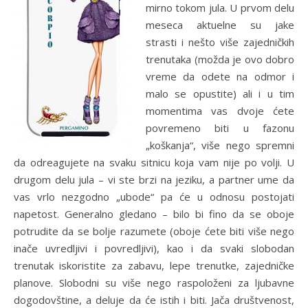
mirno tokom jula. U prvom delu
meseca aktuelne su jake
strasti i nešto više zajedničkih
trenutaka (možda je ovo dobro
vreme da odete na odmor i
malo se opustite) ali i u tim
momentima vas dvoje ćete
povremeno biti u fazonu
„koškanja“, više nego spremni
da odreagujete na svaku sitnicu koja vam nije po volji. U
drugom delu jula – vi ste brzi na jeziku, a partner ume da
vas vrlo nezgodno „ubode“ pa će u odnosu postojati
napetost. Generalno gledano – bilo bi fino da se oboje
potrudite da se bolje razumete (oboje ćete biti više nego
inače uvredljivi i povredljivi), kao i da svaki slobodan
trenutak iskoristite za zabavu, lepe trenutke, zajedničke
planove. Slobodni su više nego raspoloženi za ljubavne
dogodovštine, a deluje da će istih i biti. Jača društvenost,