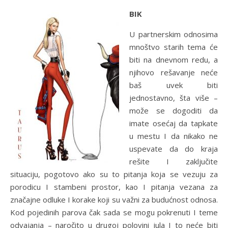
BIK
U partnerskim odnosima
mnoštvo starih tema će
biti na dnevnom redu, a
njihovo rešavanje neće
baš uvek biti
jednostavno, šta više –
može se dogoditi da
imate osećaj da tapkate
u mestu I da nikako ne
uspevate da do kraja
rešite I zaključite
situaciju, pogotovo ako su to pitanja koja se vezuju za
porodicu I stambeni prostor, kao I pitanja vezana za
značajne odluke I korake koji su važni za budućnost odnosa.
Kod pojedinih parova čak sada se mogu pokrenuti I teme
odvajanja – naročito u drugoj polovini jula I to neće biti