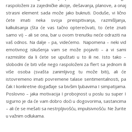
raspoloženi za zajedničke akcije, dešavanja, planove, a onaj
strasni element sada može jako buknuti. Doduše, vi lično
ćete imati neka svoja preispitivanja, razmišljanja,
kalkulisanja (šta će vas tačno opterećivati, to ćete znati
samo vi) – ali se ona, bar u ovom trenutku neće odraziti na
vaš odnos. Na dalje – pa, videćemo. Napomena – neki vid
emotivnog iskušenja vam se može pojaviti – a vi sami
razmislite da li ćete se upuštati u to ili ne. Isto tako –
slobodni će biti više nego raspoloženi za flert sa jednom ili
više osoba (svašta zanimljivog tu može biti), ali će
istovremeno imati povremene talase sentimentalnosti, pa
čak I konkretne događaje sa bivšim ljubavima I simpatijama.
Poslovno – jaka motivacija I probojnost u poslu su super I
sigurno je da će vam dobro doći u dogovorima, sastancima
– ali će se mešati sa nestrpljivošću, impulsivnošću. Ne žurite
u važnim odlukama.