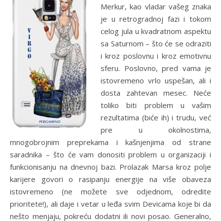
Merkur, kao vladar vašeg znaka
je u retrogradnoj fazi i tokom
celog jula u kvadratnom aspektu
sa Saturnom – što će se odraziti
i kroz poslovnu i kroz emotivnu
sferu. Poslovno, pred vama je
istovremeno vrlo uspešan, ali i
dosta zahtevan mesec. Neće
toliko biti problem u vašim
rezultatima (biće ih) i trudu, već
pre u okolnostima,
mnogobrojnim preprekama i kašnjenjima od strane
saradnika – što će vam donositi problem u organizaciji i
funkcionisanju na dnevnoj bazi. Prolazak Marsa kroz polje
karijere govori o rasipanju energije na više obaveza
istovremeno (ne možete sve odjednom, odredite
prioritete!), ali daje i vetar u leđa svim Devicama koje bi da
nešto menjaju, pokreću dodatni ili novi posao. Generalno,