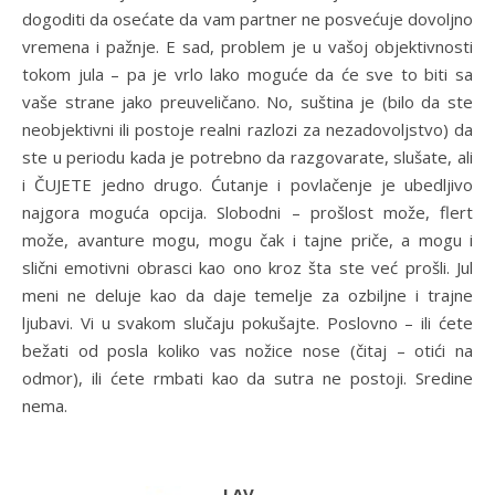
dogoditi da osećate da vam partner ne posvećuje dovoljno
vremena i pažnje. E sad, problem je u vašoj objektivnosti
tokom jula – pa je vrlo lako moguće da će sve to biti sa
vaše strane jako preuveličano. No, suština je (bilo da ste
neobjektivni ili postoje realni razlozi za nezadovoljstvo) da
ste u periodu kada je potrebno da razgovarate, slušate, ali
i ČUJETE jedno drugo. Ćutanje i povlačenje je ubedljivo
najgora moguća opcija. Slobodni – prošlost može, flert
može, avanture mogu, mogu čak i tajne priče, a mogu i
slični emotivni obrasci kao ono kroz šta ste već prošli. Jul
meni ne deluje kao da daje temelje za ozbiljne i trajne
ljubavi. Vi u svakom slučaju pokušajte. Poslovno – ili ćete
bežati od posla koliko vas nožice nose (čitaj – otići na
odmor), ili ćete rmbati kao da sutra ne postoji. Sredine
nema.
LAV