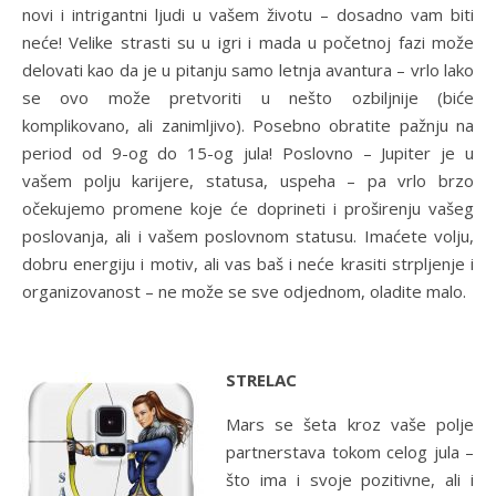
novi i intrigantni ljudi u vašem životu – dosadno vam biti
neće! Velike strasti su u igri i mada u početnoj fazi može
delovati kao da je u pitanju samo letnja avantura – vrlo lako
se ovo može pretvoriti u nešto ozbiljnije (biće
komplikovano, ali zanimljivo). Posebno obratite pažnju na
period od 9-og do 15-og jula! Poslovno – Jupiter je u
vašem polju karijere, statusa, uspeha – pa vrlo brzo
očekujemo promene koje će doprineti i proširenju vašeg
poslovanja, ali i vašem poslovnom statusu. Imaćete volju,
dobru energiju i motiv, ali vas baš i neće krasiti strpljenje i
organizovanost – ne može se sve odjednom, oladite malo.
STRELAC
Mars se šeta kroz vaše polje
partnerstava tokom celog jula –
što ima i svoje pozitivne, ali i