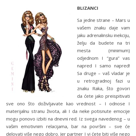
BLIZANCI
Sa jedne strane – Mars u
vašem znaku daje vam
jaku adrenalinsku inekciju,
želju da budete na tri
mesta (minimum)
odjednom I “gura” vas
napred I samo napred!
Sa druge – vaš vladar je
u retrogradnoj fazi u
znaku Raka, što govori
da ćete jako preispitivati
sve ono što doživljavate kao vrednost – I odnose I
materijalnu stranu života, ali I da neke potisnute emocije
mogu ponovo izbiti na dnevni red. Iz svega navedenog – u
vašim emotivnim relacijama, bar na površini – sve će
delovati više nego dobro. Jer partner I vi ćete biti više nego