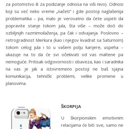
za potomstvo ili za podizanje odnosa na viši nivo). Odnosi
koji su već neko vreme „načeti“ i gde postoji naglašenija
problematika – pa, malo je verovatno da ćete uspeti da
popravite stanje tokom jula, šta više – može doći do
ozbiljnijih razmimoilaženja, pa čak i odvajanja. Poslovno –
retrogradnost Merkura (kao i njegov kvadrat sa Saturnom)
tokom celog jula i to u vašem polju karijere, uspeha –
ukazuje na to da će svi očekivati od vas maltene pa
nemoguće. Pritisak odgovornosti i obaveza, kao i saradnika
na vas je jak a istovremeno postoji ne baš sjajna
komunikacija, tehnički problemi, velike promene u
planovima.
ŠKORPIJA
U škorpionskim emotivnim
relacijama će biti sve, samo ne