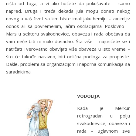
ništa od toga, a vi ako hoćete da pokušavate – samo
napred. Druga i treća dekada jula mogu doneti nekog
novog u vaš život sa kim biste imali jaku hemiju – zanimljiv
odnos ali sa povremenim, jačim oscilacijama. Poslovno –
Mars u sektoru svakodnevice, obaveza i rada obećava da
vam neće biti ni malo dosadno. Šta više – najurićete se i
natrčati i verovatno obavljati više obaveza u isto vreme –
što će takođe naravno, biti odlična podloga za propuste.
Dakle, problemi sa organizacijom i naporna komunikacija sa
saradnicima.
VODOLIJA
Kada je Merkur
retrogradan u polju
svakodnevice, obaveza i
rada – uglavnom sve