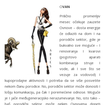
OVAN
Prilično promenljiv
mesec očekuje zauzete
Ovnove – dosta energije
će odlaziti na dom I na
porodični sektor, gde je
bukvalno sve moguće – I
renoviranja I kvarovi
(pogotovo aparati
kombinacija struje I
vode, ali I sve što se
vezuje za vodovod) I
kupoprodajne aktivnosti I potreba da se više posvetite
nekom članu porodice. No, porodični sektor može donositi I
lošiju komunikaciju, pa čak I poremećene odnose. Moguće
je I jače međugeneracijsko nerazumevanje. No, isto tako –
baš porodični sektor može nekim Ovnovima doneti