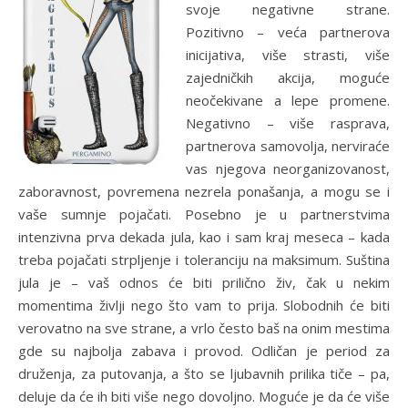
svoje negativne strane.
Pozitivno – veća partnerova
inicijativa, više strasti, više
zajedničkih akcija, moguće
neočekivane a lepe promene.
Negativno – više rasprava,
partnerova samovolja, nerviraće
vas njegova neorganizovanost,
zaboravnost, povremena nezrela ponašanja, a mogu se i
vaše sumnje pojačati. Posebno je u partnerstvima
intenzivna prva dekada jula, kao i sam kraj meseca – kada
treba pojačati strpljenje i toleranciju na maksimum. Suština
jula je – vaš odnos će biti prilično živ, čak u nekim
momentima življi nego što vam to prija. Slobodnih će biti
verovatno na sve strane, a vrlo često baš na onim mestima
gde su najbolja zabava i provod. Odličan je period za
druženja, za putovanja, a što se ljubavnih prilika tiče – pa,
deluje da će ih biti više nego dovoljno. Moguće je da će više