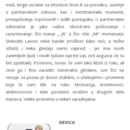
misli, brige vezane za emotivni život ili za porodicu, sumnje
u partnerskom odnosu, kao i sentimentalni momenti,
preispitivanja sopstvenih i tuđih postupaka. U partnerskim
odnosima je jako važno obostrano poštovanje i
razumevanje, što manje „ JA“ a što više „MI“ momenata.
Slobodni Lavovi neka batale prošlost (lako reći, a teško
učiniti) i neka gledaju samo napred – jer ima novih
zanimljivih ljudi i novih ljubavi ispred vas (od avgusta će tu
biti spektakl). Poslovno, novac će vam lako kliziti iz ruku, ali
ćete ga i fino zaraditi. Generalno gledano, sve što se
vezuje za posao je dosta stabilno, a očekujemo i promene
koje bi vam išle na ruku. Motivacija, kreativnost,
ambicioznost i elan posebno izraženi u drugom delu
meseca. Velike promene u nekim saradnjama.
DEVICA