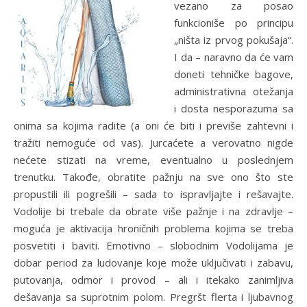
vezano za posao
funkcioniše po principu
„ništa iz prvog pokušaja“.
I da – naravno da će vam
doneti tehničke bagove,
administrativna otežanja
i dosta nesporazuma sa
onima sa kojima radite (a oni će biti i previše zahtevni i
tražiti nemoguće od vas). Jurcaćete a verovatno nigde
nećete stizati na vreme, eventualno u poslednjem
trenutku. Takođe, obratite pažnju na sve ono što ste
propustili ili pogrešili – sada to ispravljajte i rešavajte.
Vodolije bi trebale da obrate više pažnje i na zdravlje –
moguća je aktivacija hroničnih problema kojima se treba
posvetiti i baviti. Emotivno – slobodnim Vodolijama je
dobar period za ludovanje koje može uključivati i zabavu,
putovanja, odmor i provod – ali i itekako zanimljiva
dešavanja sa suprotnim polom. Pregršt flerta i ljubavnog