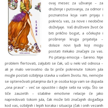
ovaj mesec za uživanje – za
druženje i putovanja, za odmor i
poznanstva koja vam prijaju i
pokreću vas, za nove i neobične
doživljaje. Vaš društveni život će
biti prilično bogat, a očekujte i
proširenje kruga prijatelja –
dolaze novi ljudi koji mogu
postati itekako značajni za vas.
Po pitanju emocija – šareno. Nije
problem flertovati, zaljubiti se čak, ući u neki vid odnosa –
ali je malo verovatno da bi priče pokrenute tokom jula
mogle postati ozbiljnija stavka u vašem životu. No, nemojte
se opterećivati pitanjima da li je osoba koja vam se dopada
„ona prava“ – već se opustite i dajte sebi na volju. Što se
tiče zauzetih – stabilne emotivne relacije će jako
napredovati tokom jula, čak može biti značajnih događaja
kod vas, ozbiljnih i lepih koraka i situacija (čak i onih vezanih