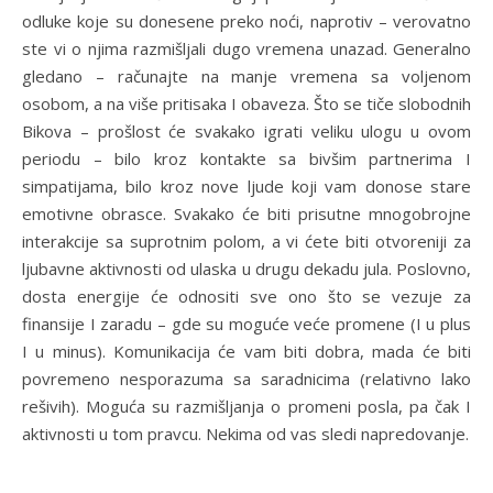
odluke koje su donesene preko noći, naprotiv – verovatno
ste vi o njima razmišljali dugo vremena unazad. Generalno
gledano – računajte na manje vremena sa voljenom
osobom, a na više pritisaka I obaveza. Što se tiče slobodnih
Bikova – prošlost će svakako igrati veliku ulogu u ovom
periodu – bilo kroz kontakte sa bivšim partnerima I
simpatijama, bilo kroz nove ljude koji vam donose stare
emotivne obrasce. Svakako će biti prisutne mnogobrojne
interakcije sa suprotnim polom, a vi ćete biti otvoreniji za
ljubavne aktivnosti od ulaska u drugu dekadu jula. Poslovno,
dosta energije će odnositi sve ono što se vezuje za
finansije I zaradu – gde su moguće veće promene (I u plus
I u minus). Komunikacija će vam biti dobra, mada će biti
povremeno nesporazuma sa saradnicima (relativno lako
rešivih). Moguća su razmišljanja o promeni posla, pa čak I
aktivnosti u tom pravcu. Nekima od vas sledi napredovanje.