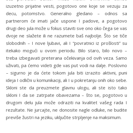
izuzetno prijatne vesti, pogotovo one koje se vezuju za
decu, potomstvo. Generalno gledano – odnos sa
partnerom će imati jače uspone I padove, a pogotovo
drugi deo jula može u fokus staviti sve ono oko čega se vas
dvoje ne slažete ili ne razumete baš najbolje. Što se tiče
slobodnih – I nove ljubavi, ali I “povratnici iz prošlosti” su
itekako mogući u ovom periodu. Bilo staro, bilo novo –
treba izbegavati preterana očekivanja od ovih veza. Samo
uživati, pa ćemo videti gde vas put vodi na dalje. Poslovno
– sigurno je da ćete tokom jula biti izrazito aktivni, puni
ideja I odlični u komunikaciji, ali I u pokretanju onih oko sebe.
Skloni ste da preuzmete glavnu ulogu, ali ste isto tako
skloni I da se zatrpate obavezama – što se, pogotovo u
drugom delu jula može odraziti na kvalitet vašeg rada I
rezultate. Ne jurcajte, ne donosite nagle odluke, ne budite
previše žustri na jeziku, uključite strpljenje na maksimum.