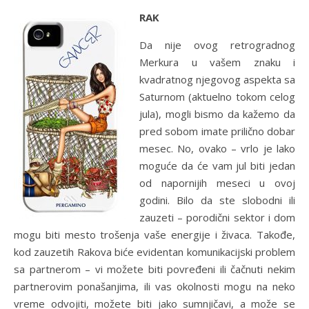
RAK
Da nije ovog retrogradnog
Merkura u vašem znaku i
kvadratnog njegovog aspekta sa
Saturnom (aktuelno tokom celog
jula), mogli bismo da kažemo da
pred sobom imate prilično dobar
mesec. No, ovako – vrlo je lako
moguće da će vam jul biti jedan
od napornijih meseci u ovoj
godini. Bilo da ste slobodni ili
zauzeti – porodični sektor i dom
mogu biti mesto trošenja vaše energije i živaca. Takođe,
kod zauzetih Rakova biće evidentan komunikacijski problem
sa partnerom – vi možete biti povređeni ili čačnuti nekim
partnerovim ponašanjima, ili vas okolnosti mogu na neko
vreme odvojiti, možete biti jako sumnjičavi, a može se