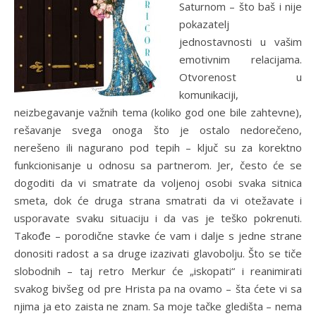
Saturnom – što baš i nije
pokazatelj
jednostavnosti u vašim
emotivnim relacijama.
Otvorenost u
komunikaciji,
neizbegavanje važnih tema (koliko god one bile zahtevne),
rešavanje svega onoga što je ostalo nedorečeno,
nerešeno ili nagurano pod tepih – ključ su za korektno
funkcionisanje u odnosu sa partnerom. Jer, često će se
dogoditi da vi smatrate da voljenoj osobi svaka sitnica
smeta, dok će druga strana smatrati da vi otežavate i
usporavate svaku situaciju i da vas je teško pokrenuti.
Takođe – porodične stavke će vam i dalje s jedne strane
donositi radost a sa druge izazivati glavobolju. Što se tiče
slobodnih – taj retro Merkur će „iskopati“ i reanimirati
svakog bivšeg od pre Hrista pa na ovamo – šta ćete vi sa
njima ja eto zaista ne znam. Sa moje tačke gledišta – nema