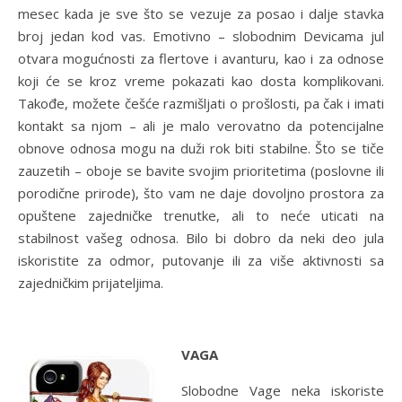
mesec kada je sve što se vezuje za posao i dalje stavka
broj jedan kod vas. Emotivno – slobodnim Devicama jul
otvara mogućnosti za flertove i avanturu, kao i za odnose
koji će se kroz vreme pokazati kao dosta komplikovani.
Takođe, možete češće razmišljati o prošlosti, pa čak i imati
kontakt sa njom – ali je malo verovatno da potencijalne
obnove odnosa mogu na duži rok biti stabilne. Što se tiče
zauzetih – oboje se bavite svojim prioritetima (poslovne ili
porodične prirode), što vam ne daje dovoljno prostora za
opuštene zajedničke trenutke, ali to neće uticati na
stabilnost vašeg odnosa. Bilo bi dobro da neki deo jula
iskoristite za odmor, putovanje ili za više aktivnosti sa
zajedničkim prijateljima.
VAGA
Slobodne Vage neka iskoriste