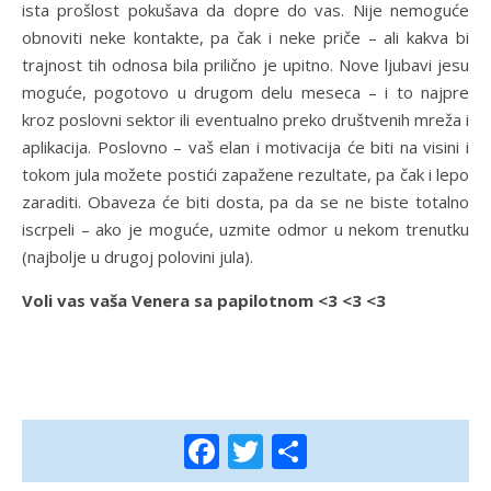
ista prošlost pokušava da dopre do vas. Nije nemoguće
obnoviti neke kontakte, pa čak i neke priče – ali kakva bi
trajnost tih odnosa bila prilično je upitno. Nove ljubavi jesu
moguće, pogotovo u drugom delu meseca – i to najpre
kroz poslovni sektor ili eventualno preko društvenih mreža i
aplikacija. Poslovno – vaš elan i motivacija će biti na visini i
tokom jula možete postići zapažene rezultate, pa čak i lepo
zaraditi. Obaveza će biti dosta, pa da se ne biste totalno
iscrpeli – ako je moguće, uzmite odmor u nekom trenutku
(najbolje u drugoj polovini jula).
Voli vas vaša Venera sa papilotnom <3 <3 <3
Facebook
Twitter
Share