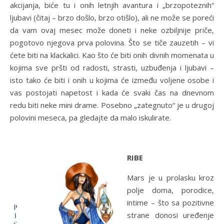
akcijanja, biće tu i onih letnjih avantura i „brzopoteznih“
ljubavi (čitaj – brzo došlo, brzo otišlo), ali ne može se poreći
da vam ovaj mesec može doneti i neke ozbiljnije priče,
pogotovo njegova prva polovina. Što se tiče zauzetih – vi
ćete biti na klackalici. Kao što će biti onih divnih momenata u
kojima sve pršti od radosti, strasti, uzbuđenja i ljubavi –
isto tako će biti i onih u kojima će između voljene osobe i
vas postojati napetost i kada će svaki čas na dnevnom
redu biti neke mini drame. Posebno „zategnuto“ je u drugoj
polovini meseca, pa gledajte da malo iskulirate.
RIBE
Mars je u prolasku kroz
polje doma, porodice,
intime – što sa pozitivne
strane donosi uređenje