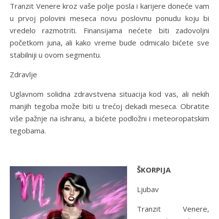
Tranzit Venere kroz vaše polje posla i karijere doneće vam
u prvoj polovini meseca novu poslovnu ponudu koju bi
vredelo razmotriti. Finansijama nećete biti zadovoljni
početkom juna, ali kako vreme bude odmicalo bićete sve
stabilniji u ovom segmentu.
Zdravlje
Uglavnom solidna zdravstvena situacija kod vas, ali nekih
manjih tegoba može biti u trećoj dekadi meseca. Obratite
više pažnje na ishranu, a bićete podložni i meteoropatskim
tegobama.
ŠKORPIJA
Ljubav
Tranzit Venere,