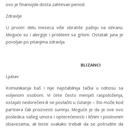
ovo je finansijski dosta zahtevan period.
Zdravlje
U prvom delu meseca više obratite pažnju na ishranu.
Moguće su i alergije i problemi sa grlom. Ostatak juna je
povoljan po pitanjima zdravlja.
BLIZANCI
Ljubav
Komunikacija baš i nije najstabilnija tačka u odnosu sa
voljenom osobom. Vi ćete često menjati raspoloženja,
ostajati nedorečeni ili se povlačiti u ćutanje – što može kod
partnera čak proizvesti sumnju. Moguće je da je sve ovo
posledica vašeg umora i opterećenosti i ličnim i poslovnim
obavezama, ali biste svakako trebali da se potrudite da