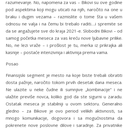
razumevanje. No, napomena za vas – Bikovi su ove godine
pod aspektima koji mogu uticati na njih, naročito na one u
braku i dugim vezama – razmislite o tome šta u vašem
odnosu ne valja i na čemu bi trebalo raditi….i spremite se
da se angažujete sve do kraja 2021-e. Slobodni Bikovi – od
samog početka meseca za vas kreću nove ljubavne prilike.
No, ne lezi vraže – i prošlost je tu, merka iz prikrajka ali
kasnije – postaće intenzivnija i aktivnija prema vama.
Posao
Finansijski segment je mesto na koje biste trebali obratiti
dosta pažnje, naročito tokom prvih desetak dana meseca.
Ne ulazite u neke čudne ili sumnjive „kombinacije“ i ne
ulažite previše novca, koliko god da ste sigurni u zaradu.
Ostatak meseca je stabilniji u ovom sektoru. Generalno
gledno – za Bikove je ovo period velikih aktivnosti, sa
mnogo komunikacije, dogovora i sa mogućnostima da
pokrenete nove poslovne dilove i saradnje. Za privatnike