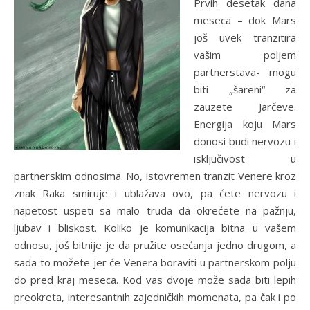
Prvih desetak dana
meseca – dok Mars
još uvek tranzitira
vašim poljem
partnerstava- mogu
biti „šareni“ za
zauzete Jarčeve.
Energija koju Mars
donosi budi nervozu i
isključivost u
partnerskim odnosima. No, istovremen tranzit Venere kroz
znak Raka smiruje i ublažava ovo, pa ćete nervozu i
napetost uspeti sa malo truda da okrećete na pažnju,
ljubav i bliskost. Koliko je komunikacija bitna u vašem
odnosu, još bitnije je da pružite osećanja jedno drugom, a
sada to možete jer će Venera boraviti u partnerskom polju
do pred kraj meseca. Kod vas dvoje može sada biti lepih
preokreta, interesantnih zajedničkih momenata, pa čak i po