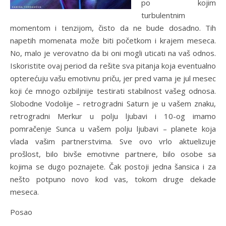
po kojim
turbulentnim
momentom i tenzijom, čisto da ne bude dosadno. Tih
napetih momenata može biti početkom i krajem meseca.
No, malo je verovatno da bi oni mogli uticati na vaš odnos.
Iskoristite ovaj period da rešite sva pitanja koja eventualno
opterećuju vašu emotivnu priču, jer pred vama je jul mesec
koji će mnogo ozbiljnije testirati stabilnost vašeg odnosa.
Slobodne Vodolije – retrogradni Saturn je u vašem znaku,
retrogradni Merkur u polju ljubavi i 10-og imamo
pomračenje Sunca u vašem polju ljubavi – planete koja
vlada vašim partnerstvima. Sve ovo vrlo aktuelizuje
prošlost, bilo bivše emotivne partnere, bilo osobe sa
kojima se dugo poznajete. Čak postoji jedna šansica i za
nešto potpuno novo kod vas, tokom druge dekade
meseca.
Posao