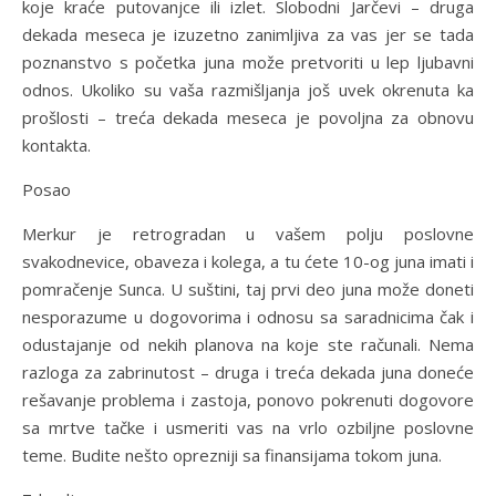
koje kraće putovanjce ili izlet. Slobodni Jarčevi – druga
dekada meseca je izuzetno zanimljiva za vas jer se tada
poznanstvo s početka juna može pretvoriti u lep ljubavni
odnos. Ukoliko su vaša razmišljanja još uvek okrenuta ka
prošlosti – treća dekada meseca je povoljna za obnovu
kontakta.
Posao
Merkur je retrogradan u vašem polju poslovne
svakodnevice, obaveza i kolega, a tu ćete 10-og juna imati i
pomračenje Sunca. U suštini, taj prvi deo juna može doneti
nesporazume u dogovorima i odnosu sa saradnicima čak i
odustajanje od nekih planova na koje ste računali. Nema
razloga za zabrinutost – druga i treća dekada juna doneće
rešavanje problema i zastoja, ponovo pokrenuti dogovore
sa mrtve tačke i usmeriti vas na vrlo ozbiljne poslovne
teme. Budite nešto oprezniji sa finansijama tokom juna.