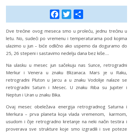
Facebook
Twitter
Share
Dve trećine ovog meseca smo u proleću, jednu trećinu u
letu. No, sudeći po vremenu i temperaturama pod kojima
ulazimo u jun – biće odlično ako uspemo da doguramo do
25, 26 stepeni i sastavimo nedelju dana bez kiše….
Na ulasku u mesec jun sačekuju nas Sunce, retrogradni
Merkur i Venera u znaku Blizanaca. Mars je u Raku,
retrogradni Pluton u Jarcu a u znaku Vodolije nalaze se
retrogradni Saturn i Mesec. U znaku Riba su Jupiter i
Neptun i Uran u znaku Bika.
Ovaj mesec obeležava energija retrogradnog Saturna i
Merkura – prva planeta koja vlada vremenom, karmom,
usudom i čije retrogradno kretanje na neki način testira i
proverava sve strukture koje smo izgradili i sve poteze