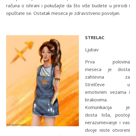
računa o ishrani i pokušajte da što više budete u prirodi i
opuštate se. Ostatak meseca je zdravstveno povoljan.
STRELAC
Ljubav
Prva polovina
meseca je dosta
zahtevna za
Strelčeve u
emotivnim vezama i
brakovima.
Komunikacija je
dosta loša, postoji
nerazumevanje i vas
dvoje niste otvoreni