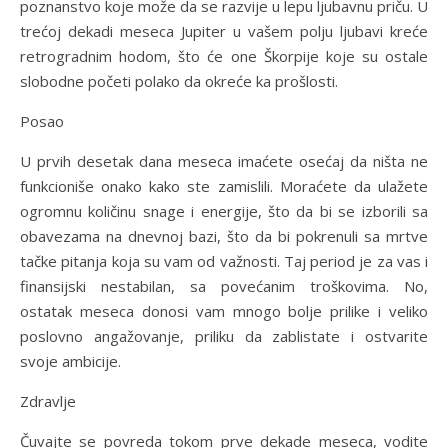
poznanstvo koje može da se razvije u lepu ljubavnu priču. U
trećoj dekadi meseca Jupiter u vašem polju ljubavi kreće
retrogradnim hodom, što će one Škorpije koje su ostale
slobodne početi polako da okreće ka prošlosti.
Posao
U prvih desetak dana meseca imaćete osećaj da ništa ne
funkcioniše onako kako ste zamislili. Moraćete da ulažete
ogromnu količinu snage i energije, što da bi se izborili sa
obavezama na dnevnoj bazi, što da bi pokrenuli sa mrtve
tačke pitanja koja su vam od važnosti. Taj period je za vas i
finansijski nestabilan, sa povećanim troškovima. No,
ostatak meseca donosi vam mnogo bolje prilike i veliko
poslovno angažovanje, priliku da zablistate i ostvarite
svoje ambicije.
Zdravlje
Čuvajte se povreda tokom prve dekade meseca, vodite