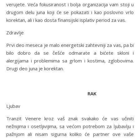
verujete. Veća fokusiranost i bolja organizacija vam stoji u
drugom delu juna koji će se pokazati i kao poslovno vrlo
korektan, ali i kao dosta finansijski isplativ period za vas.
Zdravlje
Prvi deo meseca je malo energetski zahtevniji za vas, pa bi
bilo dobro da se češće odmarate a bićete skloni i
alergijama i problemima sa grlom i kostima, zglobovima.
Drugi deo juna je korektan.
RAK
Ljubav
Tranzit Venere kroz vaš znak svakako će vas učiniti
nežnijima i osetljivijima, sa većom potrebom za ljubavlju i
pažnjom ali nisam sigurna koliko će partner ove vaše