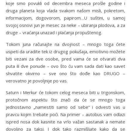
koje smo povukli od decembra meseca prošle godine i
druga planeta koja vlada svakom našom misli, pokretom,
informacijom, dogovorom, papirom…U suštini, u samoj
svojoj osnovi jun je mesec za neke – ubiranja plodova, a za
druge – vraćanja unazad i plaćanja propuštenog.
Tokom juna računajte na dvojnost – mnogo toga ćete
uspeti da uradite tek iz drugog pokušaja, emotivno možete
biti vezani za dve osobe, pred vama će se otvarati dva
puta ili dve ponude – ovo što ću vam sada dati kao savet
shvatite okvirno – sve ono što dođe kao DRUGO –
verovatno je povoljnije po vas.
Saturn i Merkur će tokom celog meseca biti u trigonskom,
protočnom aspektu što znači da će se mnogo toga
jednostavno „namestiti samo od sebe“ i odvesti vas u
pravcu kojim trebate poći. Na primer – autobus vam odlazi
ispred nosa dok kasnite na vrlo važan sastanak a nemate
dovoljno za taksi. I dok tako razmišljate kako da se