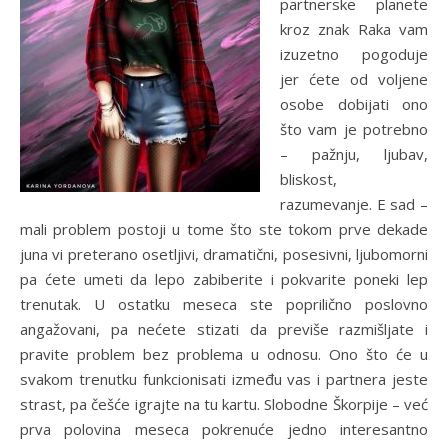
partnerske planete
kroz znak Raka vam
izuzetno pogoduje
jer ćete od voljene
osobe dobijati ono
što vam je potrebno
– pažnju, ljubav,
bliskost,
razumevanje. E sad –
mali problem postoji u tome što ste tokom prve dekade
juna vi preterano osetljivi, dramatični, posesivni, ljubomorni
pa ćete umeti da lepo zabiberite i pokvarite poneki lep
trenutak. U ostatku meseca ste poprilično poslovno
angažovani, pa nećete stizati da previše razmišljate i
pravite problem bez problema u odnosu. Ono što će u
svakom trenutku funkcionisati između vas i partnera jeste
strast, pa češće igrajte na tu kartu. Slobodne Škorpije – već
prva polovina meseca pokrenuće jedno interesantno