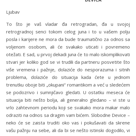
Ljubav
To što je vaš vladar đa retrogradan, đa u svojoj
retrogradnoj senci tokom celog juna i to u vašem polju
posla i karijere ne mora da bude traumatično za odnos sa
voljenom osobom, ali će svakako uticati i povremeno
otežati. E sad, u prvoj dekadi juna će to malo iskomplikovati
stvari jer koliko god se vi trudili da partneru posvetite što
više vremena i pažnje, dolaziće do nesporazuma i sitnih
problema, dolaziće do situacija kada ćete u jednom
trenutku oboje biti „okupani“ romantikom a već u sledećem
se podozrivo i sumnjičavo gledati. U ostatku meseca će
situacija biti nešto bolja, ali generalno gledano – vi ste u
vrlo zahtevnom periodu koji se svakako mora makar malo
odraziti na odnos sa dragim vam bićem. Slobodne Device –
neko će se zaista truditi oko vas i pokušavati da skrene
vašu pažnju na sebe, ali da bi se nešto istinski dogodilo, vi