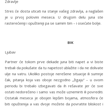
Zdravlje
Stres će dosta uticati na stanje vašeg zdravlja, a naglašen
je u prvoj polovini meseca. U drugom delu juna ste
rasterećeniji i opušteniji pa se samim tim – i osećate bolje.
BIK
Ljubav
Partner će tokom prve dekade juna biti napet a vi biste
trebali da pokušate da tu napetost ublažite i da ne dolivate
ulje na vatru. Ukoliko postoje nerešene situacije ili sumnje
čak, pitanja koja vas oboje nezgodno „žigaju“ – u ovom
periodu bi trebalo izbegavati da ih rešavate jer će sve
ostati nedorečeno i samo vas može uznemiriti ili povrediti.
Ostatak meseca je obojen lepšim bojama, atmosfera će
biti opuštenija a vas dvoje možete da povratite bliskost i