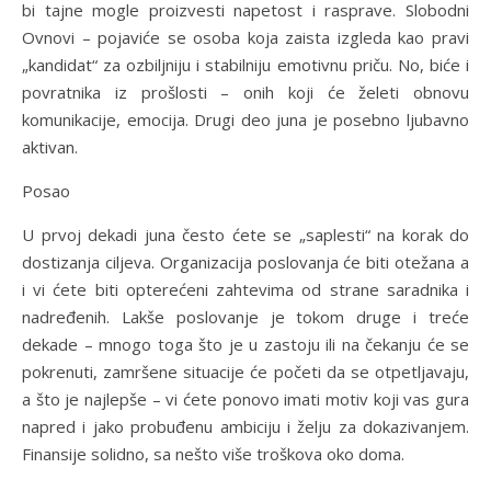
bi tajne mogle proizvesti napetost i rasprave. Slobodni
Ovnovi – pojaviće se osoba koja zaista izgleda kao pravi
„kandidat“ za ozbiljniju i stabilniju emotivnu priču. No, biće i
povratnika iz prošlosti – onih koji će želeti obnovu
komunikacije, emocija. Drugi deo juna je posebno ljubavno
aktivan.
Posao
U prvoj dekadi juna često ćete se „saplesti“ na korak do
dostizanja ciljeva. Organizacija poslovanja će biti otežana a
i vi ćete biti opterećeni zahtevima od strane saradnika i
nadređenih. Lakše poslovanje je tokom druge i treće
dekade – mnogo toga što je u zastoju ili na čekanju će se
pokrenuti, zamršene situacije će početi da se otpetljavaju,
a što je najlepše – vi ćete ponovo imati motiv koji vas gura
napred i jako probuđenu ambiciju i želju za dokazivanjem.
Finansije solidno, sa nešto više troškova oko doma.