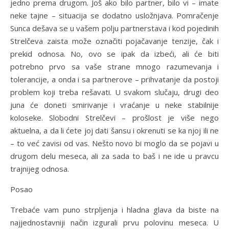
jedno prema drugom. Još ako bilo partner, bilo vi – imate
neke tajne – situacija se dodatno usložnjava. Pomračenje
Sunca dešava se u vašem polju partnerstava i kod pojedinih
Strelčeva zaista može označiti pojačavanje tenzije, čak i
prekid odnosa. No, ovo se ipak da izbeći, ali će biti
potrebno prvo sa vaše strane mnogo razumevanja i
tolerancije, a onda i sa partnerove – prihvatanje da postoji
problem koji treba rešavati. U svakom slučaju, drugi deo
juna će doneti smirivanje i vraćanje u neke stabilnije
koloseke. Slobodni Strelčevi – prošlost je više nego
aktuelna, a da li ćete joj dati šansu i okrenuti se ka njoj ili ne
– to već zavisi od vas. Nešto novo bi moglo da se pojavi u
drugom delu meseca, ali za sada to baš i ne ide u pravcu
trajnijeg odnosa.
Posao
Trebaće vam puno strpljenja i hladna glava da biste na
najjednostavniji način izgurali prvu polovinu meseca. U