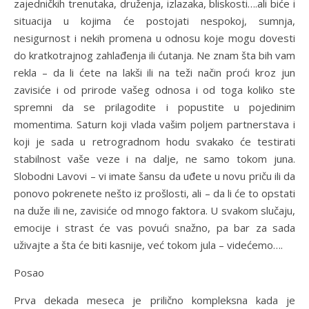
zajedničkih trenutaka, druženja, izlazaka, bliskosti….ali biće i
situacija u kojima će postojati nespokoj, sumnja,
nesigurnost i nekih promena u odnosu koje mogu dovesti
do kratkotrajnog zahlađenja ili ćutanja. Ne znam šta bih vam
rekla – da li ćete na lakši ili na teži način proći kroz jun
zavisiće i od prirode vašeg odnosa i od toga koliko ste
spremni da se prilagodite i popustite u pojedinim
momentima. Saturn koji vlada vašim poljem partnerstava i
koji je sada u retrogradnom hodu svakako će testirati
stabilnost vaše veze i na dalje, ne samo tokom juna.
Slobodni Lavovi – vi imate šansu da uđete u novu priču ili da
ponovo pokrenete nešto iz prošlosti, ali – da li će to opstati
na duže ili ne, zavisiće od mnogo faktora. U svakom slučaju,
emocije i strast će vas povući snažno, pa bar za sada
uživajte a šta će biti kasnije, već tokom jula – videćemo….
Posao
Prva dekada meseca je prilično kompleksna kada je