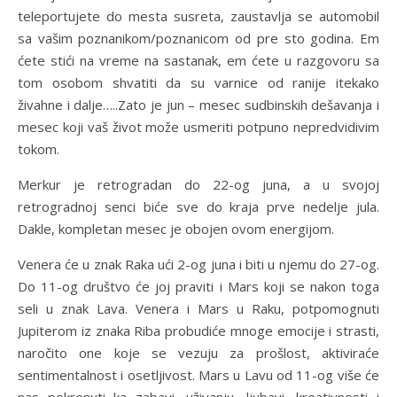
teleportujete do mesta susreta, zaustavlja se automobil
sa vašim poznanikom/poznanicom od pre sto godina. Em
ćete stići na vreme na sastanak, em ćete u razgovoru sa
tom osobom shvatiti da su varnice od ranije itekako
živahne i dalje…..Zato je jun – mesec sudbinskih dešavanja i
mesec koji vaš život može usmeriti potpuno nepredvidivim
tokom.
Merkur je retrogradan do 22-og juna, a u svojoj
retrogradnoj senci biće sve do kraja prve nedelje jula.
Dakle, kompletan mesec je obojen ovom energijom.
Venera će u znak Raka ući 2-og juna i biti u njemu do 27-og.
Do 11-og društvo će joj praviti i Mars koji se nakon toga
seli u znak Lava. Venera i Mars u Raku, potpomognuti
Jupiterom iz znaka Riba probudiće mnoge emocije i strasti,
naročito one koje se vezuju za prošlost, aktiviraće
sentimentalnost i osetljivost. Mars u Lavu od 11-og više će
nas pokrenuti ka zabavi, uživanju, ljubavi, kreativnosti i