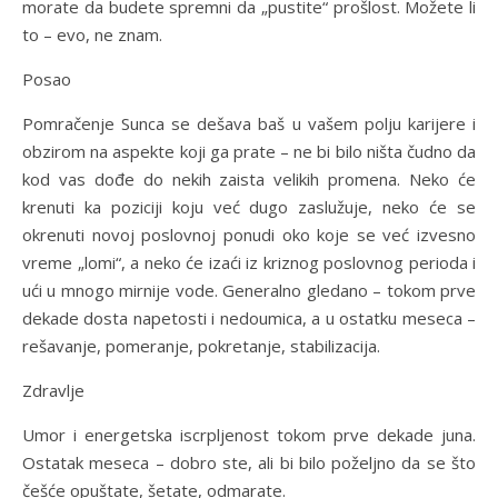
morate da budete spremni da „pustite“ prošlost. Možete li
to – evo, ne znam.
Posao
Pomračenje Sunca se dešava baš u vašem polju karijere i
obzirom na aspekte koji ga prate – ne bi bilo ništa čudno da
kod vas dođe do nekih zaista velikih promena. Neko će
krenuti ka poziciji koju već dugo zaslužuje, neko će se
okrenuti novoj poslovnoj ponudi oko koje se već izvesno
vreme „lomi“, a neko će izaći iz kriznog poslovnog perioda i
ući u mnogo mirnije vode. Generalno gledano – tokom prve
dekade dosta napetosti i nedoumica, a u ostatku meseca –
rešavanje, pomeranje, pokretanje, stabilizacija.
Zdravlje
Umor i energetska iscrpljenost tokom prve dekade juna.
Ostatak meseca – dobro ste, ali bi bilo poželjno da se što
češće opuštate, šetate, odmarate.