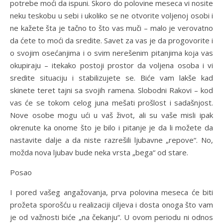
potrebe moći da ispuni. Skoro do polovine meseca vi nosite
neku teskobu u sebi i ukoliko se ne otvorite voljenoj osobi i
ne kažete šta je tačno to što vas muči – malo je verovatno
da ćete to moći da sredite. Savet za vas je da progovorite i
o svojim osećanjima i o svim nerešenim pitanjima koja vas
okupiraju – itekako postoji prostor da voljena osoba i vi
sredite situaciju i stabilizujete se. Biće vam lakše kad
skinete teret tajni sa svojih ramena. Slobodni Rakovi – kod
vas će se tokom celog juna mešati prošlost i sadašnjost.
Nove osobe mogu ući u vaš život, ali su vaše misli ipak
okrenute ka onome što je bilo i pitanje je da li možete da
nastavite dalje a da niste razrešili ljubavne „repove“. No,
možda nova ljubav bude neka vrsta „bega“ od stare.
Posao
I pored vašeg angažovanja, prva polovina meseca će biti
prožeta sporošću u realizaciji ciljeva i dosta onoga što vam
je od važnosti biće „na čekanju“. U ovom periodu ni odnos