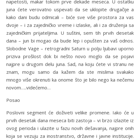
napetosti, makar tokom prve dekade meseca. U ostatku
juna ćete verovatno uspevati da se uklopite drugačije a
kako dani budu odmicali – biće sve više prostora za vas
dvoje – i za zajedničko vreme i izlaske, ali i za druženja sa
zajedničkim prijateljima. U suštini, sem tih prvih desetak
dana – jun bi mogao da bude lep i opušten za vaš odnos.
Slobodne Vage – retrogradni Saturn u polju ljubavi uporno
priziva prošlost dok bi nešto novo moglo da se pojavi
najpre u drugom delu juna. Sad, na koju ćete vi stranu ne
znam, mogu samo da kažem da ste mislima svakako
mnogo više okrenuti ka onome što je bilo nego ka nečemu
novom…..videćemo…
Posao
Poslovni segment će doživeti velike promene. Iako će u
prvih desetak dana meseca biti zastoja – vi brzo izlazite iz
ovog perioda i ulazite u fazu novih dešavanja, najpre onih
koja se vezuju za inostranstvo, državne i javne institucije.