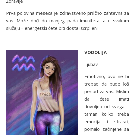
Zdravlje
Prva polovina meseca je zdravstveno prilično zahtevna za
vas. Može doći do manjeg pada imuniteta, a u svakom
slučaju – energetski ćete biti dosta iscrpljeni.
VODOLIJA
Ljubav
Emotivno, ovo ne bi
trebao da bude loš
period za vas. Mislim
da ćete imati
dovoljno od svega –
taman koliko treba
emocija i strasti,
pomalo začinjene sa