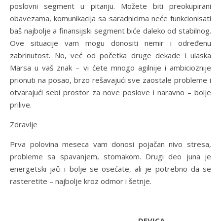
poslovni segment u pitanju. Možete biti preokupirani
obavezama, komunikacija sa saradnicima neće funkcionisati
baš najbolje a finansijski segment biće daleko od stabilnog.
Ove situacije vam mogu donositi nemir i određenu
zabrinutost. No, već od početka druge dekade i ulaska
Marsa u vaš znak – vi ćete mnogo agilnije i ambicioznije
prionuti na posao, brzo rešavajući sve zaostale probleme i
otvarajući sebi prostor za nove poslove i naravno – bolje
prilive.
Zdravlje
Prva polovina meseca vam donosi pojačan nivo stresa,
probleme sa spavanjem, stomakom. Drugi deo juna je
energetski jači i bolje se osećate, ali je potrebno da se
rasteretite – najbolje kroz odmor i šetnje.
DEVICA