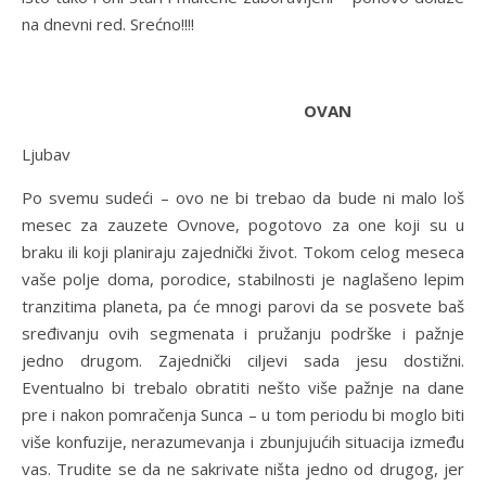
na dnevni red. Srećno!!!!
OVAN
Ljubav
Po svemu sudeći – ovo ne bi trebao da bude ni malo loš
mesec za zauzete Ovnove, pogotovo za one koji su u
braku ili koji planiraju zajednički život. Tokom celog meseca
vaše polje doma, porodice, stabilnosti je naglašeno lepim
tranzitima planeta, pa će mnogi parovi da se posvete baš
sređivanju ovih segmenata i pružanju podrške i pažnje
jedno drugom. Zajednički ciljevi sada jesu dostižni.
Eventualno bi trebalo obratiti nešto više pažnje na dane
pre i nakon pomračenja Sunca – u tom periodu bi moglo biti
više konfuzije, nerazumevanja i zbunjujućih situacija između
vas. Trudite se da ne sakrivate ništa jedno od drugog, jer