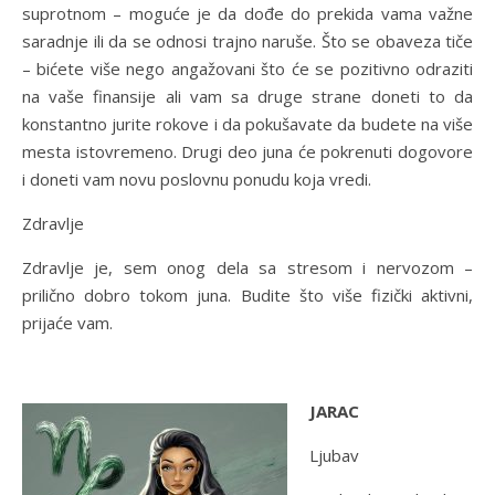
suprotnom – moguće je da dođe do prekida vama važne
saradnje ili da se odnosi trajno naruše. Što se obaveza tiče
– bićete više nego angažovani što će se pozitivno odraziti
na vaše finansije ali vam sa druge strane doneti to da
konstantno jurite rokove i da pokušavate da budete na više
mesta istovremeno. Drugi deo juna će pokrenuti dogovore
i doneti vam novu poslovnu ponudu koja vredi.
Zdravlje
Zdravlje je, sem onog dela sa stresom i nervozom –
prilično dobro tokom juna. Budite što više fizički aktivni,
prijaće vam.
JARAC
Ljubav