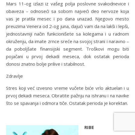
Mars 11-og izlazi iz vašeg polja poslovne svakodnevice i
obaveza – odnoseći sa sobom najveći deo nervoze koja
vas je pratila mesec i po dana unazad. Njegovo mesto
preuzima Venera od 2-og juna, dajući vam da na lakši i lepši,
jednostavniji način funkcionišete sa kolegama i u radnom
okruženju, da imate zrnce sreće na svojoj strani i naravno –
da poboljšate finansijski segment. Troškovi mogu biti
pojačani u prvoj dekadi meseca, dok ostatak perioda
donosi znatno bolje prilive i stabilnost.
Zdravlje
Stres koji već izvesno vreme vučete biće vrlo aktuelan i u
prvoj dekadi meseca. Obratite pažnju na ishranu i na navike
što se spavanja i odmora tiče. Ostatak perioda je korektan.
RIBE