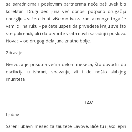
sa saradnicima i poslovnim partnerima neće baš uvek biti
korektan. Drugi deo juna već donosi potpuno drugačiju
energiju – vi ćete imati više motiva za rad, a mnogo toga će
vam ići i na ruku – pa ćete uspeti da privedete kraju sve što
ste pokrenuli, ali i da otvorite vrata novih saradnji i poslova.
Novac – od drugog dela juna znatno bolje.
Zdravlje
Nervoza je prisutna većim delom meseca, što dovodi i do
oscilacija u ishrani, spavanju, ali i do nešto slabijeg
imuniteta.
LAV
Ljubav
Šaren ljubavni mesec za zauzete Lavove. Biće tu i jako lepih