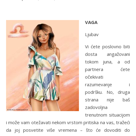
VAGA
Ljubav
Vi ćete poslovno biti
dosta angažovani
tokom juna, a od
partnera ćete
očekivati
razumevanje i
podršku. No, druga
strana nije baš
zadovoljna
trenutnom situacijom
i može vam otežavati nekom vrstom pritiska na vas, tražeći
da joj posvetite više vremena – što će dovoditi do