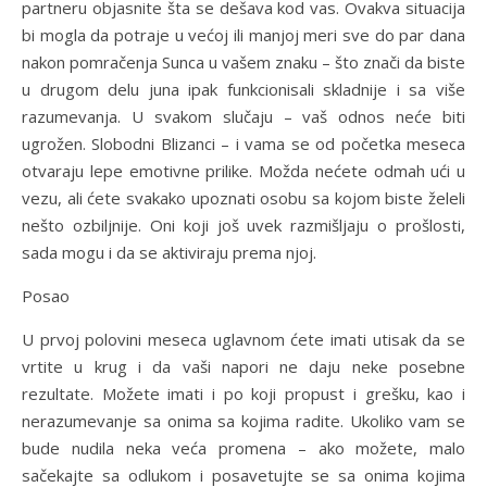
partneru objasnite šta se dešava kod vas. Ovakva situacija
bi mogla da potraje u većoj ili manjoj meri sve do par dana
nakon pomračenja Sunca u vašem znaku – što znači da biste
u drugom delu juna ipak funkcionisali skladnije i sa više
razumevanja. U svakom slučaju – vaš odnos neće biti
ugrožen. Slobodni Blizanci – i vama se od početka meseca
otvaraju lepe emotivne prilike. Možda nećete odmah ući u
vezu, ali ćete svakako upoznati osobu sa kojom biste želeli
nešto ozbiljnije. Oni koji još uvek razmišljaju o prošlosti,
sada mogu i da se aktiviraju prema njoj.
Posao
U prvoj polovini meseca uglavnom ćete imati utisak da se
vrtite u krug i da vaši napori ne daju neke posebne
rezultate. Možete imati i po koji propust i grešku, kao i
nerazumevanje sa onima sa kojima radite. Ukoliko vam se
bude nudila neka veća promena – ako možete, malo
sačekajte sa odlukom i posavetujte se sa onima kojima