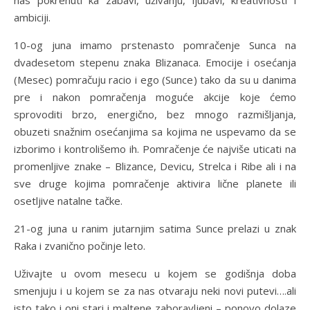
ambiciji.
10-og juna imamo prstenasto pomračenje Sunca na
dvadesetom stepenu znaka Blizanaca. Emocije i osećanja
(Mesec) pomračuju racio i ego (Sunce) tako da su u danima
pre i nakon pomračenja moguće akcije koje ćemo
sprovoditi brzo, energično, bez mnogo razmišljanja,
obuzeti snažnim osećanjima sa kojima ne uspevamo da se
izborimo i kontrolišemo ih. Pomračenje će najviše uticati na
promenljive znake – Blizance, Devicu, Strelca i Ribe ali i na
sve druge kojima pomračenje aktivira lične planete ili
osetljive natalne tačke.
21-og juna u ranim jutarnjim satima Sunce prelazi u znak
Raka i zvanično počinje leto.
Uživajte u ovom mesecu u kojem se godišnja doba
smenjuju i u kojem se za nas otvaraju neki novi putevi….ali
isto tako i oni stari i maltene zaboravljeni – ponovo dolaze