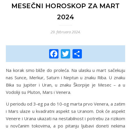
MESEČNI HOROSKOP ZA MART
2024
29. februara 2024.
Facebook
Twitter
Share
Na korak smo bliže do proleća. Na ulasku u mart sačekuju
nas Sunce, Merkur, Saturn i Neptun u znaku Riba. U znaku
Bika su Jupiter i Uran, u znaku Škorpije je Mesec – a u
Vodoliji su Pluton, Mars i Venera.
U periodu od 3-eg pa do 10-og marta prvo Venera, a zatim
i Mars ulaze u kvadratni aspekt sa Uranom. Dok će aspekt
Venere i Urana ukazati na nestabilnost i potrebu za rizikom
u novčanim tokovima, a po pitanju ljubavi doneti nekima