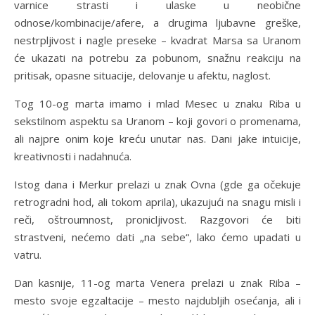
varnice strasti i ulaske u neobične
odnose/kombinacije/afere, a drugima ljubavne greške,
nestrpljivost i nagle preseke – kvadrat Marsa sa Uranom
će ukazati na potrebu za pobunom, snažnu reakciju na
pritisak, opasne situacije, delovanje u afektu, naglost.
Tog 10-og marta imamo i mlad Mesec u znaku Riba u
sekstilnom aspektu sa Uranom – koji govori o promenama,
ali najpre onim koje kreću unutar nas. Dani jake intuicije,
kreativnosti i nadahnuća.
Istog dana i Merkur prelazi u znak Ovna (gde ga očekuje
retrogradni hod, ali tokom aprila), ukazujući na snagu misli i
reči, oštroumnost, pronicljivost. Razgovori će biti
strastveni, nećemo dati „na sebe“, lako ćemo upadati u
vatru.
Dan kasnije, 11-og marta Venera prelazi u znak Riba –
mesto svoje egzaltacije – mesto najdubljih osećanja, ali i