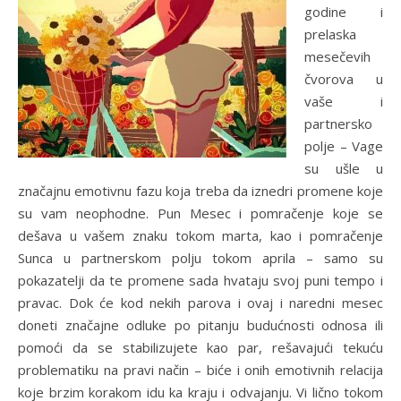
godine i
prelaska
mesečevih
čvorova u
vaše i
partnersko
polje – Vage
su ušle u
značajnu emotivnu fazu koja treba da iznedri promene koje
su vam neophodne. Pun Mesec i pomračenje koje se
dešava u vašem znaku tokom marta, kao i pomračenje
Sunca u partnerskom polju tokom aprila – samo su
pokazatelji da te promene sada hvataju svoj puni tempo i
pravac. Dok će kod nekih parova i ovaj i naredni mesec
doneti značajne odluke po pitanju budućnosti odnosa ili
pomoći da se stabilizujete kao par, rešavajući tekuću
problematiku na pravi način – biće i onih emotivnih relacija
koje brzim korakom idu ka kraju i odvajanju. Vi lično tokom