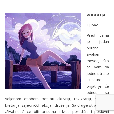
VODOLIJA
Ljubav
Pred vama
je jedan
prilično
živahan
mesec, što
će vam sa
jedne strane
izuzetno
prijati jer će
odnos sa
voljenom osobom postati aktivniji, razigraniji, sa više
kretanja, zajedničkih akcija i druženja. Sa druge strane – ta
„živahnost“ će biti prisutna i kroz porodični i poslovni