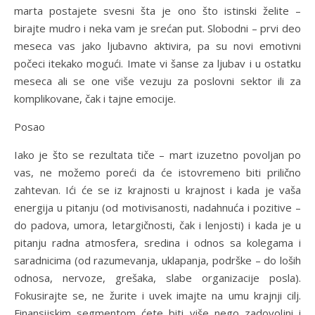
marta postajete svesni šta je ono što istinski želite –
birajte mudro i neka vam je srećan put. Slobodni – prvi deo
meseca vas jako ljubavno aktivira, pa su novi emotivni
počeci itekako mogući. Imate vi šanse za ljubav i u ostatku
meseca ali se one više vezuju za poslovni sektor ili za
komplikovane, čak i tajne emocije.
Posao
Iako je što se rezultata tiče – mart izuzetno povoljan po
vas, ne možemo poreći da će istovremeno biti prilično
zahtevan. Ići će se iz krajnosti u krajnost i kada je vaša
energija u pitanju (od motivisanosti, nadahnuća i pozitive –
do padova, umora, letargičnosti, čak i lenjosti) i kada je u
pitanju radna atmosfera, sredina i odnos sa kolegama i
saradnicima (od razumevanja, uklapanja, podrške – do loših
odnosa, nervoze, grešaka, slabe organizacije posla).
Fokusirajte se, ne žurite i uvek imajte na umu krajnji cilj.
Finansijskim segmentom ćete biti više nego zadovoljni i