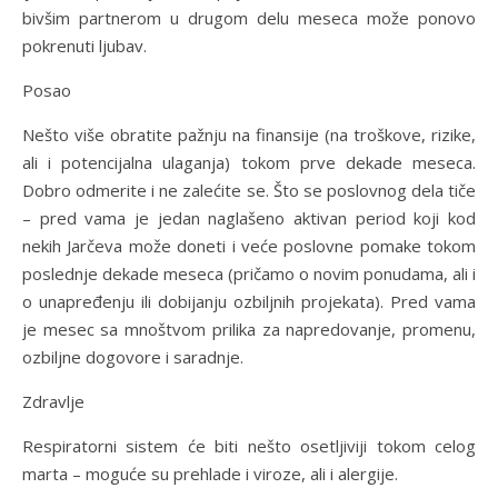
bivšim partnerom u drugom delu meseca može ponovo
pokrenuti ljubav.
Posao
Nešto više obratite pažnju na finansije (na troškove, rizike,
ali i potencijalna ulaganja) tokom prve dekade meseca.
Dobro odmerite i ne zalećite se. Što se poslovnog dela tiče
– pred vama je jedan naglašeno aktivan period koji kod
nekih Jarčeva može doneti i veće poslovne pomake tokom
poslednje dekade meseca (pričamo o novim ponudama, ali i
o unapređenju ili dobijanju ozbiljnih projekata). Pred vama
je mesec sa mnoštvom prilika za napredovanje, promenu,
ozbiljne dogovore i saradnje.
Zdravlje
Respiratorni sistem će biti nešto osetljiviji tokom celog
marta – moguće su prehlade i viroze, ali i alergije.