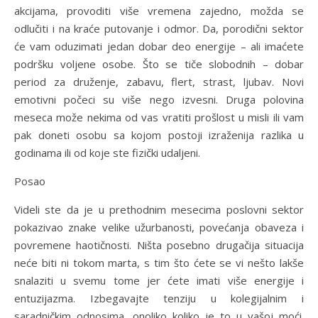
akcijama, provoditi više vremena zajedno, možda se
odlučiti i na kraće putovanje i odmor. Da, porodični sektor
će vam oduzimati jedan dobar deo energije – ali imaćete
podršku voljene osobe. Što se tiče slobodnih – dobar
period za druženje, zabavu, flert, strast, ljubav. Novi
emotivni počeci su više nego izvesni. Druga polovina
meseca može nekima od vas vratiti prošlost u misli ili vam
pak doneti osobu sa kojom postoji izraženija razlika u
godinama ili od koje ste fizički udaljeni.
Posao
Videli ste da je u prethodnim mesecima poslovni sektor
pokazivao znake velike užurbanosti, povećanja obaveza i
povremene haotičnosti. Ništa posebno drugačija situacija
neće biti ni tokom marta, s tim što ćete se vi nešto lakše
snalaziti u svemu tome jer ćete imati više energije i
entuzijazma. Izbegavajte tenziju u kolegijalnim i
saradničkim odnosima, onoliko koliko je to u vašoj moći.