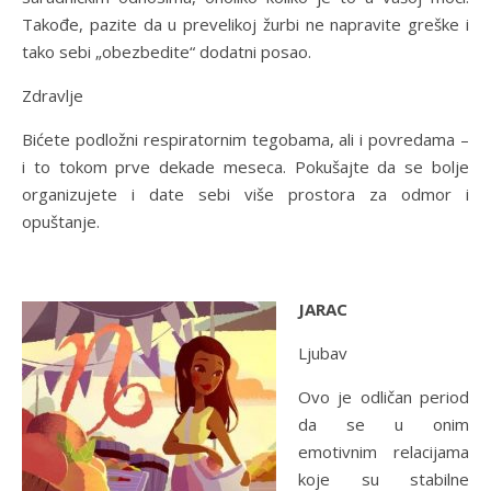
Takođe, pazite da u prevelikoj žurbi ne napravite greške i
tako sebi „obezbedite“ dodatni posao.
Zdravlje
Bićete podložni respiratornim tegobama, ali i povredama –
i to tokom prve dekade meseca. Pokušajte da se bolje
organizujete i date sebi više prostora za odmor i
opuštanje.
JARAC
Ljubav
Ovo je odličan period
da se u onim
emotivnim relacijama
koje su stabilne