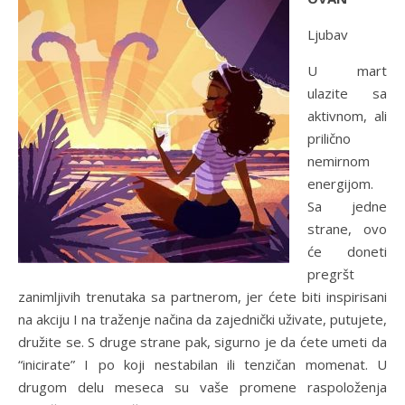
Ljubav
U mart
ulazite sa
aktivnom, ali
prilično
nemirnom
energijom.
Sa jedne
strane, ovo
će doneti
pregršt
zanimljivih trenutaka sa partnerom, jer ćete biti inspirisani
na akciju I na traženje načina da zajednički uživate, putujete,
družite se. S druge strane pak, sigurno je da ćete umeti da
“inicirate” I po koji nestabilan ili tenzičan momenat. U
drugom delu meseca su vaše promene raspoloženja