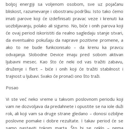
boljoj energiji sa voljenom osobom, sve uz pojačanu
bliskost, razumevanje i obostranu podršku. Isto tako ćemo
imati parove koji će izdefinisati pravac veze i krenuti ka
uozbiljavanju, polako ali sigurno. No, biće i onih parova koji
će ovaj period iskoristiti da realno sagledaju stanje stvari,
da eventualno pokušaju da naprave pozitivne promene, a
ako to ne bude funkcionisalo – da krenu ka pravcu
odvajanja. Slobodne Device imaju pred sobom aktivan
ljubavni mesec. Kao što će neki od vas tražiti zabavu,
druženje i flert – biće i onih koji će tražiti stabilnost i
trajnost u ljubavi. Svako će pronaći ono što traži.
Posao
Vi ste već neko vreme u takvom poslovnom periodu koji
vam ne dozvoljava da predahnete i opustite se na iole duži
rok, ali koji vam sa druge strane gledano – donosi ozbiljne
poslovne pomake i dobre rezultate. I takav period će se
samo nastaviti tokom marta. Što bi se reklo – nema