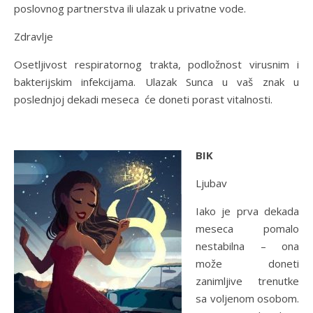
poslovnog partnerstva ili ulazak u privatne vode.
Zdravlje
Osetljivost respiratornog trakta, podložnost virusnim i
bakterijskim infekcijama. Ulazak Sunca u vaš znak u
poslednjoj dekadi meseca će doneti porast vitalnosti.
BIK
Ljubav
Iako je prva dekada
meseca pomalo
nestabilna – ona
može doneti
zanimljive trenutke
sa voljenom osobom.