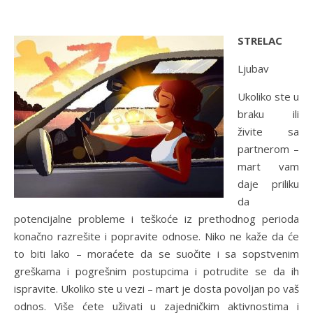
STRELAC
Ljubav
Ukoliko ste u
braku ili
živite sa
partnerom –
mart vam
daje priliku
da
potencijalne probleme i teškoće iz prethodnog perioda
konačno razrešite i popravite odnose. Niko ne kaže da će
to biti lako – moraćete da se suočite i sa sopstvenim
greškama i pogrešnim postupcima i potrudite se da ih
ispravite. Ukoliko ste u vezi – mart je dosta povoljan po vaš
odnos. Više ćete uživati u zajedničkim aktivnostima i