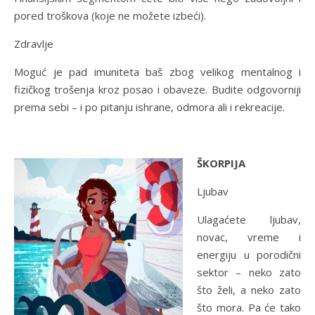
pored troškova (koje ne možete izbeći).
Zdravlje
Moguć je pad imuniteta baš zbog velikog mentalnog i
fizičkog trošenja kroz posao i obaveze. Budite odgovorniji
prema sebi – i po pitanju ishrane, odmora ali i rekreacije.
ŠKORPIJA
Ljubav
Ulagaćete ljubav,
novac, vreme i
energiju u porodični
sektor – neko zato
što želi, a neko zato
što mora. Pa će tako