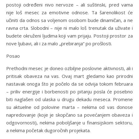
postoji određeni nivo nervoze – ali suštinski, pred vama
nije loš mesec za emotivne odnose. Ta šarenolikost će
učiniti da odnos sa voljenom osobom bude dinamičan, a ne
ravna crta. Slobodni – nije ni malo loš trenutak da uživate i
budete okruženi ljudima koji vam prijaju. Postoji prostor za
nove ljubavi, ali i za malo „prebiranja“ po prošlosti.
Posao
Prethodni mesec je doneo ozbiljne poslovne aktivnosti, ali i
pritisak obaveza na vas. Ovaj mart gledamo kao prirodni
nastavak onoga što je počelo da se odvija tokom februara
– priliv energije i borbenosti po pitanju posla će posebno
biti naglašen od ulaska u drugu dekadu meseca. Promene
su aktuelne od polovine marta – nekima od vas donose
napredovanje (koje je skopčano sa povećanjem obaveza i
odgovornosti), nekima poboljšanje u finansijskom sektoru,
a nekima početak dugoročnih projekata.