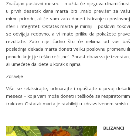
Značajan poslovni mesec – možda će njegova dinamičnost
u prvih desetak dana marta biti „malo previše“ za vašu
mirnu prirodu, ali će vam zato doneti isticanje u poslovnoj
sferi i integritet. Ostatak marta je mirniji – poslovni tokovi
se odvijaju redovno, a vi imate priliku da pokažete prave
rezultate. Zato nije čudno što će nekima od vas baš
poslednja dekada marta doneti veliku poslovnu promenu ili
ponudu kojoj je teško reći „ne“. Porast obaveza je izvestan,
ali umećete da idete u korak s njima.
Zdravlje
Više se relaksirajte, odmarajte i opuštajte u prvoj dekadi
meseca – koja vam može doneti i teškoće sa respiratornim
traktom. Ostatak marta je stabilniji u zdravstvenom smislu.
BLIZANCI