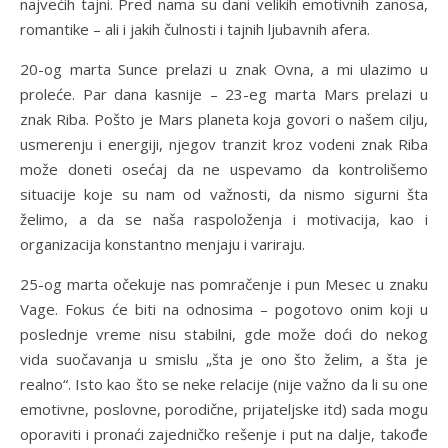
najvećih tajni. Pred nama su dani velikih emotivnih zanosa,
romantike – ali i jakih čulnosti i tajnih ljubavnih afera.
20-og marta Sunce prelazi u znak Ovna, a mi ulazimo u
proleće. Par dana kasnije – 23-eg marta Mars prelazi u
znak Riba. Pošto je Mars planeta koja govori o našem cilju,
usmerenju i energiji, njegov tranzit kroz vodeni znak Riba
može doneti osećaj da ne uspevamo da kontrolišemo
situacije koje su nam od važnosti, da nismo sigurni šta
želimo, a da se naša raspoloženja i motivacija, kao i
organizacija konstantno menjaju i variraju.
25-og marta očekuje nas pomračenje i pun Mesec u znaku
Vage. Fokus će biti na odnosima – pogotovo onim koji u
poslednje vreme nisu stabilni, gde može doći do nekog
vida suočavanja u smislu „šta je ono što želim, a šta je
realno“. Isto kao što se neke relacije (nije važno da li su one
emotivne, poslovne, porodične, prijateljske itd) sada mogu
oporaviti i pronaći zajedničko rešenje i put na dalje, takođe