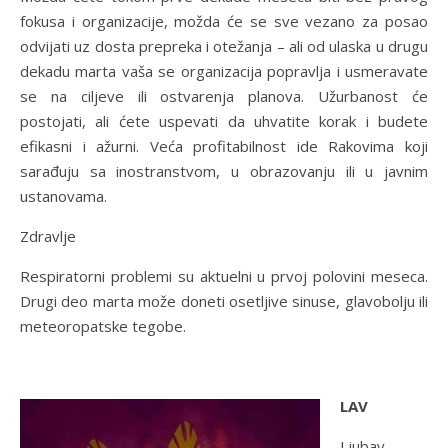
fokusa i organizacije, možda će se sve vezano za posao
odvijati uz dosta prepreka i otežanja – ali od ulaska u drugu
dekadu marta vaša se organizacija popravlja i usmeravate
se na ciljeve ili ostvarenja planova. Užurbanost će
postojati, ali ćete uspevati da uhvatite korak i budete
efikasni i ažurni. Veća profitabilnost ide Rakovima koji
sarađuju sa inostranstvom, u obrazovanju ili u javnim
ustanovama.
Zdravlje
Respiratorni problemi su aktuelni u prvoj polovini meseca.
Drugi deo marta može doneti osetljive sinuse, glavobolju ili
meteoropatske tegobe.
LAV
Ljubav