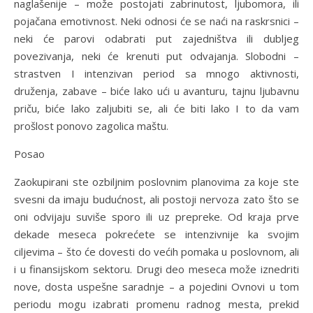
naglašenije – može postojati zabrinutost, ljubomora, ili
pojačana emotivnost. Neki odnosi će se naći na raskrsnici –
neki će parovi odabrati put zajedništva ili dubljeg
povezivanja, neki će krenuti put odvajanja. Slobodni –
strastven I intenzivan period sa mnogo aktivnosti,
druženja, zabave – biće lako ući u avanturu, tajnu ljubavnu
priču, biće lako zaljubiti se, ali će biti lako I to da vam
prošlost ponovo zagolica maštu.
Posao
Zaokupirani ste ozbiljnim poslovnim planovima za koje ste
svesni da imaju budućnost, ali postoji nervoza zato što se
oni odvijaju suviše sporo ili uz prepreke. Od kraja prve
dekade meseca pokrećete se intenzivnije ka svojim
ciljevima – što će dovesti do većih pomaka u poslovnom, ali
i u finansijskom sektoru. Drugi deo meseca može iznedriti
nove, dosta uspešne saradnje – a pojedini Ovnovi u tom
periodu mogu izabrati promenu radnog mesta, prekid