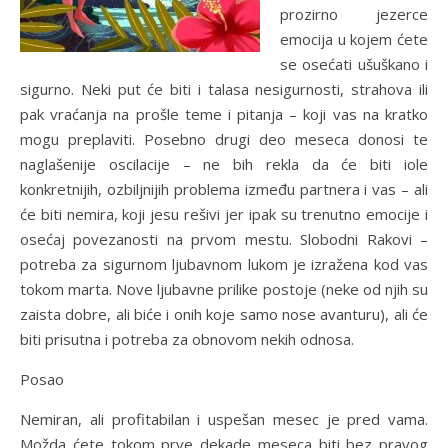
prozirno jezerce
emocija u kojem ćete
se osećati ušuškano i
sigurno. Neki put će biti i talasa nesigurnosti, strahova ili
pak vraćanja na prošle teme i pitanja – koji vas na kratko
mogu preplaviti. Posebno drugi deo meseca donosi te
naglašenije oscilacije – ne bih rekla da će biti iole
konkretnijih, ozbiljnijih problema između partnera i vas – ali
će biti nemira, koji jesu rešivi jer ipak su trenutno emocije i
osećaj povezanosti na prvom mestu. Slobodni Rakovi –
potreba za sigurnom ljubavnom lukom je izražena kod vas
tokom marta. Nove ljubavne prilike postoje (neke od njih su
zaista dobre, ali biće i onih koje samo nose avanturu), ali će
biti prisutna i potreba za obnovom nekih odnosa.
Posao
Nemiran, ali profitabilan i uspešan mesec je pred vama.
Možda ćete tokom prve dekade meseca biti bez pravog