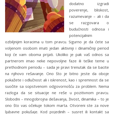
dodatno izgradi
poverenje, bliskost,
razumevanje – ali i da
se razgovara o
budućnosti odnosa i
potencijalnim
ozbiljnijim koracima u tom pravcu. Sigurno je da ćete sa
voljenom osobom imati jedan aktivniji i dinamičniji period
koji će vam oboma prijati. Ukoliko je pak vaš odnos sa
partnerom imao neke nepovoljne faze ili teške teme u
prethodnom periodu – sada je pravi trenutak da se bacite
na njihovo rešavanje. Ono što je bitno jeste da oboje
pokažete i odlučnost ali i iskrenost, kao i spremnost da se
suočite sa sopstvenom odgovornošću za problem. Nema
razloga da se situacije ne reše u pozitivnom pravcu.
Slobodni – mnogobrojna dešavanja, živost, dinamika – to je
ono što vas očekuje tokom marta. Otvoreni ste za nove
ljubavne pokušaje. Kod pojedinih – susret ili kontakt sa