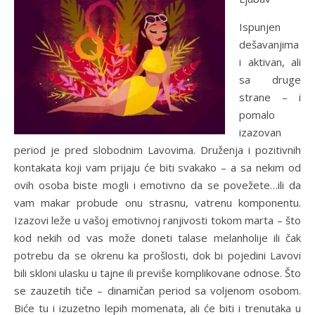
Ispunjen
dešavanjima
i aktivan, ali
sa druge
strane – i
pomalo
izazovan
period je pred slobodnim Lavovima. Druženja i pozitivnih
kontakata koji vam prijaju će biti svakako – a sa nekim od
ovih osoba biste mogli i emotivno da se povežete…ili da
vam makar probude onu strasnu, vatrenu komponentu.
Izazovi leže u vašoj emotivnoj ranjivosti tokom marta – što
kod nekih od vas može doneti talase melanholije ili čak
potrebu da se okrenu ka prošlosti, dok bi pojedini Lavovi
bili skloni ulasku u tajne ili previše komplikovane odnose. Što
se zauzetih tiče – dinamičan period sa voljenom osobom.
Biće tu i izuzetno lepih momenata, ali će biti i trenutaka u