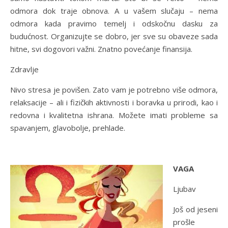
odmora dok traje obnova. A u vašem slučaju – nema
odmora kada pravimo temelj i odskočnu dasku za
budućnost. Organizujte se dobro, jer sve su obaveze sada
hitne, svi dogovori važni. Znatno povećanje finansija.
Zdravlje
Nivo stresa je povišen. Zato vam je potrebno više odmora,
relaksacije – ali i fizičkih aktivnosti i boravka u prirodi, kao i
redovna i kvalitetna ishrana. Možete imati probleme sa
spavanjem, glavobolje, prehlade.
VAGA
Ljubav
Još od jeseni
prošle