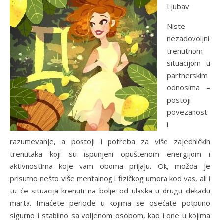
Ljubav
Niste
nezadovoljni
trenutnom
situacijom u
partnerskim
odnosima –
postoji
povezanost
i
razumevanje, a postoji i potreba za više zajedničkih
trenutaka koji su ispunjeni opuštenom energijom i
aktivnostima koje vam oboma prijaju. Ok, možda je
prisutno nešto više mentalnog i fizičkog umora kod vas, ali i
tu će situacija krenuti na bolje od ulaska u drugu dekadu
marta. Imaćete periode u kojima se osećate potpuno
sigurno i stabilno sa voljenom osobom, kao i one u kojima