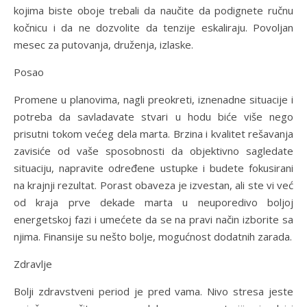
kojima biste oboje trebali da naučite da podignete ručnu
kočnicu i da ne dozvolite da tenzije eskaliraju. Povoljan
mesec za putovanja, druženja, izlaske.
Posao
Promene u planovima, nagli preokreti, iznenadne situacije i
potreba da savladavate stvari u hodu biće više nego
prisutni tokom većeg dela marta. Brzina i kvalitet rešavanja
zavisiće od vaše sposobnosti da objektivno sagledate
situaciju, napravite određene ustupke i budete fokusirani
na krajnji rezultat. Porast obaveza je izvestan, ali ste vi već
od kraja prve dekade marta u neuporedivo boljoj
energetskoj fazi i umećete da se na pravi način izborite sa
njima. Finansije su nešto bolje, mogućnost dodatnih zarada.
Zdravlje
Bolji zdravstveni period je pred vama. Nivo stresa jeste