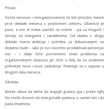
Posao
Dosta nervoze i neorganizovanosti će biti prisutno tokom
prve dekade meseca u poslovnom sektoru. Obaveza je
puno, a sve ih treba završiti na vreme – pa su moguće i
tenzije sa kolegama i saradnicima. Od ulaska u drugu
dekadu marta ambicije i potreba za dokazivanjem se
dodatno bude – iako je ovo izuzetno produktivan period po
vas – i dalje ćete povremeno imati problema sa
organizovanjem obaveza jer ćete u želji da se istaknete
prihvatati nova i nova zaduženja. Finansije su u usponu u
drugom delu meseca.
Zdravlje
Bićete skloni da idete do krajnjih granica (pa i preko njih)
što može dovesti do energetskih padova, a samim tim i do
pada imuniteta.