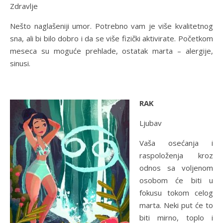
Zdravlje
Nešto naglašeniji umor. Potrebno vam je više kvalitetnog
sna, ali bi bilo dobro i da se više fizički aktivirate. Početkom
meseca su moguće prehlade, ostatak marta – alergije,
sinusi.
RAK
Ljubav
Vaša osećanja i
raspoloženja kroz
odnos sa voljenom
osobom će biti u
fokusu tokom celog
marta. Neki put će to
biti mirno, toplo i