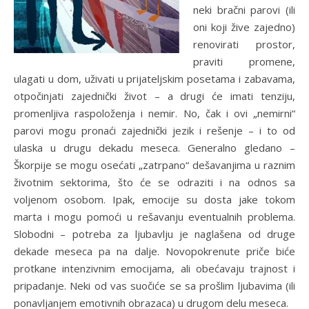
neki bračni parovi (ili
oni koji žive zajedno)
renovirati prostor,
praviti promene,
ulagati u dom, uživati u prijateljskim posetama i zabavama,
otpočinjati zajednički život – a drugi će imati tenziju,
promenljiva raspoloženja i nemir. No, čak i ovi „nemirni“
parovi mogu pronaći zajednički jezik i rešenje – i to od
ulaska u drugu dekadu meseca. Generalno gledano –
Škorpije se mogu osećati „zatrpano“ dešavanjima u raznim
životnim sektorima, što će se odraziti i na odnos sa
voljenom osobom. Ipak, emocije su dosta jake tokom
marta i mogu pomoći u rešavanju eventualnih problema.
Slobodni – potreba za ljubavlju je naglašena od druge
dekade meseca pa na dalje. Novopokrenute priče biće
protkane intenzivnim emocijama, ali obećavaju trajnost i
pripadanje. Neki od vas suočiće se sa prošlim ljubavima (ili
ponavljanjem emotivnih obrazaca) u drugom delu meseca.