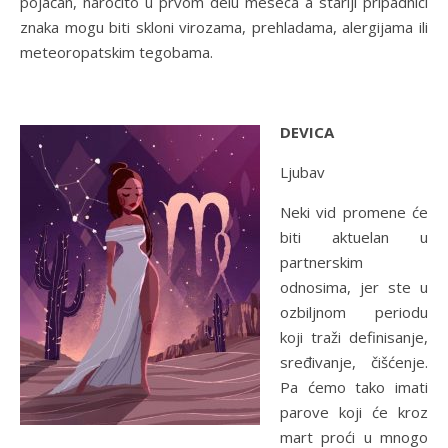
pojačan, naročito u prvom delu meseca a stariji pripadnici
znaka mogu biti skloni virozama, prehladama, alergijama ili
meteoropatskim tegobama.
DEVICA
Ljubav
Neki vid promene će
biti aktuelan u
partnerskim
odnosima, jer ste u
ozbiljnom periodu
koji traži definisanje,
sređivanje, čišćenje.
Pa ćemo tako imati
parove koji će kroz
mart proći u mnogo