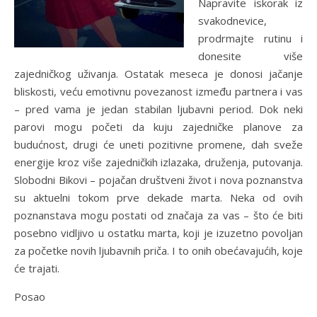
Napravite iskorak iz
svakodnevice,
prodrmajte rutinu i
donesite više
zajedničkog uživanja. Ostatak meseca je donosi jačanje
bliskosti, veću emotivnu povezanost između partnera i vas
– pred vama je jedan stabilan ljubavni period. Dok neki
parovi mogu početi da kuju zajedničke planove za
budućnost, drugi će uneti pozitivne promene, dah sveže
energije kroz više zajedničkih izlazaka, druženja, putovanja.
Slobodni Bikovi – pojačan društveni život i nova poznanstva
su aktuelni tokom prve dekade marta. Neka od ovih
poznanstava mogu postati od značaja za vas – što će biti
posebno vidljivo u ostatku marta, koji je izuzetno povoljan
za početke novih ljubavnih priča. I to onih obećavajućih, koje
će trajati.
Posao