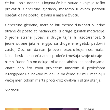
će biti i onih odnosa u kojima će biti situacija koje je teško
prevazići. Generalno gledano, možemo u ovom periodu
osećati da ne postoji balans u našem životu.
Generalno gledano, mart će biti mesec dualnosti. S jedne
strane će postojati nadahnuće, s druge gubitak motivacije.
S jedne strane ljubav, s druge tajna ili razočaranost. S
jedne strane jaka energija, sa druge energetski padovi i
zastoj. Obzirom da nam je ovo mesec u kojem se, makar
kalendarski – susreću zima i proleće i mešaju svoje uticaje –
nije ni čudno što on deluje toliko nestabilno i sa oscilacijama.
Znate ono što zovu prolećnim umorom ili prolećnom
letargijom? Pa, nekako mi deluje da ćemo svi mi u manjoj ili
većoj meri tokom marta proći kroz ovakva ili slična stanja.
Srećno!!!
OVAN