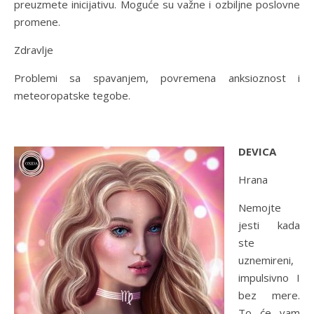
preuzmete inicijativu. Moguće su važne i ozbiljne poslovne
promene.
Zdravlje
Problemi sa spavanjem, povremena anksioznost i
meteoropatske tegobe.
DEVICA
Hrana
Nemojte
jesti kada
ste
uznemireni,
impulsivno I
bez mere.
To će vam