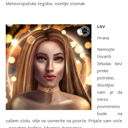
Meteoropatske tegobe, osetljiv stomak.
LAV
Hrana
Nemojte
tovariti
želudac bez
preke
potrebe,
dovoljno
vam je da
meso
povremeno
bude na
vašem stolu, više se usmerite na povrće. Prijaće vam voće
– posebno trešnje, lubenice, borovnice.