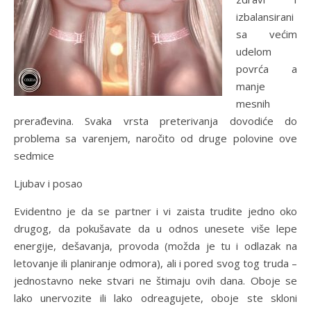
izbalansirani
sa većim
udelom
povrća a
manje
mesnih
prerađevina. Svaka vrsta preterivanja dovodiće do
problema sa varenjem, naročito od druge polovine ove
sedmice
Ljubav i posao
Evidentno je da se partner i vi zaista trudite jedno oko
drugog, da pokušavate da u odnos unesete više lepe
energije, dešavanja, provoda (možda je tu i odlazak na
letovanje ili planiranje odmora), ali i pored svog tog truda –
jednostavno neke stvari ne štimaju ovih dana. Oboje se
lako unervozite ili lako odreagujete, oboje ste skloni