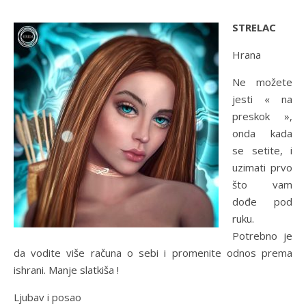
STRELAC
Hrana
Ne možete
jesti « na
preskok »,
onda kada
se setite, i
uzimati prvo
što vam
dođe pod
ruku.
Potrebno je
da vodite više računa o sebi i promenite odnos prema
ishrani. Manje slatkiša !
Ljubav i posao