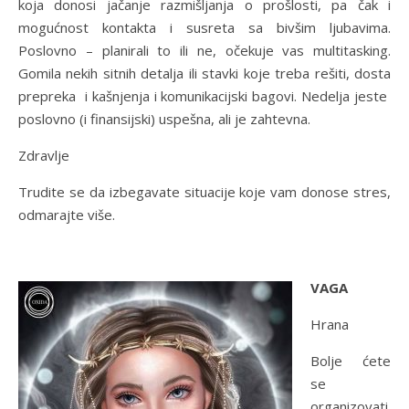
koja donosi jačanje razmišljanja o prošlosti, pa čak i
mogućnost kontakta i susreta sa bivšim ljubavima.
Poslovno – planirali to ili ne, očekuje vas multitasking.
Gomila nekih sitnih detalja ili stavki koje treba rešiti, dosta
prepreka i kašnjenja i komunikacijski bagovi. Nedelja jeste
poslovno (i finansijski) uspešna, ali je zahtevna.
Zdravlje
Trudite se da izbegavate situacije koje vam donose stres,
odmarajte više.
VAGA
Hrana
Bolje ćete
se
organizovati