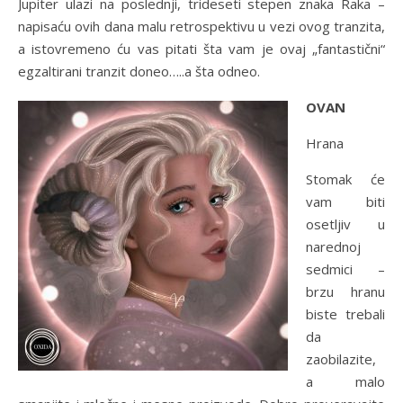
Jupiter ulazi na poslednji, trideseti stepen znaka Raka –
napisaću ovih dana malu retrospektivu u vezi ovog tranzita,
a istovremeno ću vas pitati šta vam je ovaj „fantastični“
egzaltirani tranzit doneo…..a šta odneo.
OVAN
Hrana
Stomak će
vam biti
osetljiv u
narednoj
sedmici –
brzu hranu
biste trebali
da
zaobilazite,
a malo