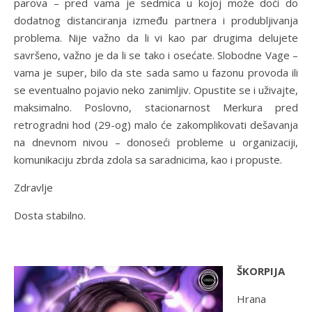
parova – pred vama je sedmica u kojoj može doći do
dodatnog distanciranja između partnera i produbljivanja
problema. Nije važno da li vi kao par drugima delujete
savršeno, važno je da li se tako i osećate. Slobodne Vage –
vama je super, bilo da ste sada samo u fazonu provoda ili
se eventualno pojavio neko zanimljiv. Opustite se i uživajte,
maksimalno. Poslovno, stacionarnost Merkura pred
retrogradni hod (29-og) malo će zakomplikovati dešavanja
na dnevnom nivou – donoseći probleme u organizaciji,
komunikaciju zbrda zdola sa saradnicima, kao i propuste.
Zdravlje
Dosta stabilno.
ŠKORPIJA
Hrana