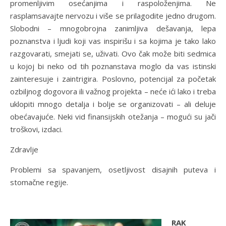
promenljivim osećanjima i raspoloženjima. Ne
rasplamsavajte nervozu i više se prilagodite jedno drugom.
Slobodni – mnogobrojna zanimljiva dešavanja, lepa
poznanstva i ljudi koji vas inspirišu i sa kojima je tako lako
razgovarati, smejati se, uživati. Ovo čak može biti sedmica
u kojoj bi neko od tih poznanstava moglo da vas istinski
zainteresuje i zaintrigira. Poslovno, potencijal za početak
ozbiljnog dogovora ili važnog projekta – neće ići lako i treba
uklopiti mnogo detalja i bolje se organizovati – ali deluje
obećavajuće. Neki vid finansijskih otežanja – mogući su jači
troškovi, izdaci.
Zdravlje
Problemi sa spavanjem, osetljivost disajnih puteva i
stomačne regije.
RAK