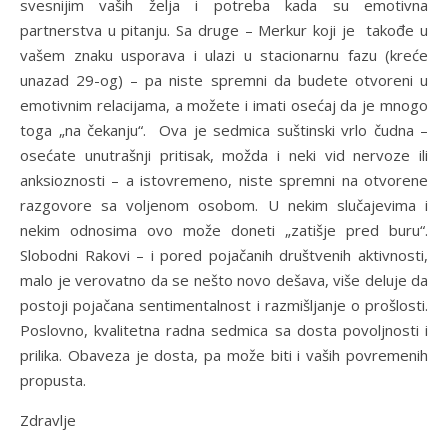
svesnijim vaših želja i potreba kada su emotivna
partnerstva u pitanju. Sa druge – Merkur koji je takođe u
vašem znaku usporava i ulazi u stacionarnu fazu (kreće
unazad 29-og) – pa niste spremni da budete otvoreni u
emotivnim relacijama, a možete i imati osećaj da je mnogo
toga „na čekanju“. Ova je sedmica suštinski vrlo čudna –
osećate unutrašnji pritisak, možda i neki vid nervoze ili
anksioznosti – a istovremeno, niste spremni na otvorene
razgovore sa voljenom osobom. U nekim slučajevima i
nekim odnosima ovo može doneti „zatišje pred buru“.
Slobodni Rakovi – i pored pojačanih društvenih aktivnosti,
malo je verovatno da se nešto novo dešava, više deluje da
postoji pojačana sentimentalnost i razmišljanje o prošlosti.
Poslovno, kvalitetna radna sedmica sa dosta povoljnosti i
prilika. Obaveza je dosta, pa može biti i vaših povremenih
propusta.
Zdravlje