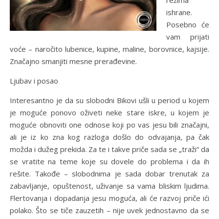
režima
ishrane.
Posebno će
vam prijati
voće – naročito lubenice, kupine, maline, borovnice, kajsije.
Značajno smanjiti mesne prerađevine.
Ljubav i posao
Interesantno je da su slobodni Bikovi ušli u period u kojem
je moguće ponovo oživeti neke stare iskre, u kojem je
moguće obnoviti one odnose koji po vas jesu bili značajni,
ali je iz ko zna kog razloga došlo do odvajanja, pa čak
možda i dužeg prekida. Za te i takve priče sada se „traži“ da
se vratite na teme koje su dovele do problema i da ih
rešite. Takođe – slobodnima je sada dobar trenutak za
zabavljanje, opuštenost, uživanje sa vama bliskim ljudima.
Flertovanja i dopadanja jesu moguća, ali će razvoj priče ići
polako. Što se tiče zauzetih – nije uvek jednostavno da se