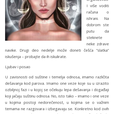
I više voditi
računa o
ishrani. Na
dobrom ste
putu da
steknete
neke zdrave
navike. Drugi deo nedelje može doneti češća “slatka”
iskušenja – probajte da ih iskulirate.
Ljubav i posao
U zavisnosti od suštine i temelja odnosa, imamo različita
dešavanja kod parova. Imamo one veze koje su u izrazito
ozbiljnoj fazi i u kojoj se očekuju lepa dešavanja i događaji
koji jačaju suštinu odnosa. No, isto tako – imamo i one veze
u kojima postoji nedorečenost, u kojima se o važnim
temama ne razgovara i izbegavaju se. Konkretno kod ovih