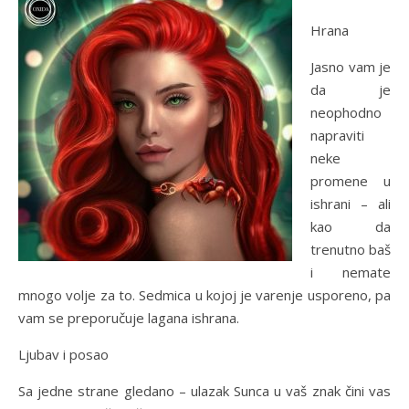
Hrana
Jasno vam je
da je
neophodno
napraviti
neke
promene u
ishrani – ali
kao da
trenutno baš
i nemate
mnogo volje za to. Sedmica u kojoj je varenje usporeno, pa
vam se preporučuje lagana ishrana.
Ljubav i posao
Sa jedne strane gledano – ulazak Sunca u vaš znak čini vas