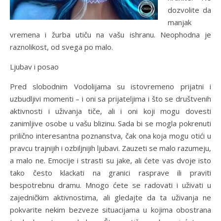
dozvolite da
manjak
vremena i žurba utiču na vašu ishranu. Neophodna je
raznolikost, od svega po malo.
Ljubav i posao
Pred slobodnim Vodolijama su istovremeno prijatni i
uzbudljivi momenti – i oni sa prijateljima i što se društvenih
aktivnosti i uživanja tiče, ali i oni koji mogu dovesti
zanimljive osobe u vašu blizinu. Sada bi se mogla pokrenuti
prilično interesantna poznanstva, čak ona koja mogu otići u
pravcu trajnijih i ozbiljnijih ljubavi. Zauzeti se malo razumeju,
a malo ne. Emocije i strasti su jake, ali ćete vas dvoje isto
tako često klackati na granici rasprave ili praviti
bespotrebnu dramu. Mnogo ćete se radovati i uživati u
zajedničkim aktivnostima, ali gledajte da ta uživanja ne
pokvarite nekim bezveze situacijama u kojima obostrana