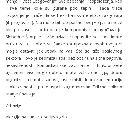
manja ili veća „bagovanja“. Sva osećanja i raspoloženja, kao
i sve teme koje su gurane pod tepih – sada traže
razjašnjenje, traže da se bez dramskih efekata razgovara
(ili pregovara). Niti može biti po partnerovoj volji, niti može
biti po vašoj – potreban je kompromis i prilagođavanje.
Slobodne Škorpije – više uživajte i opustite se, sada imate
priliku za to. Dobre su šanse da upoznate osobu koja bi
mogla ostaviti jak utisak na vas. Što se tiče poslovnog
sektora – ovo je sedmica kada, bez obzira na sitne bagove,
nesavršenosti, komunikacijske zavrzlame – funkcionišete
uglavnom više nego dobro. Imate volju, energiju, dobru
organizaciju i motivisanost, jasne misli, dobru koncentraciju
i fokusiranost – pa je uspeh zagarantovan. Prilično solidno
stanje finansija.
Zdravlje
Alergije na sunce, osetljivo grlo.