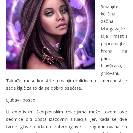
Smanjite
količinu
začina,
izbegavajte
ulje i mast i
pripremajte
hranu na
pari,
blanširanu,
grilovanu.
Takođe, meso koristite u manjim količinama. Umerenost je
sada ključ za to da se dobro osećate.
Ljubav i posao
U emotivnim škorpionskim relacijama može tokom ove
sedmice biti dosta izazovnih situacija. Jer, kada se dve
tvrde glave dodatno zatvrdoglave – zagarantovana su