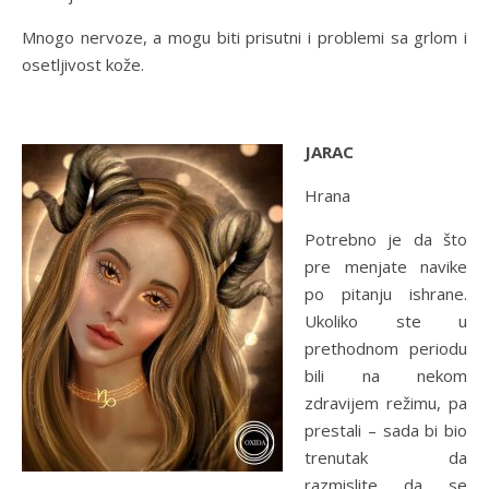
Mnogo nervoze, a mogu biti prisutni i problemi sa grlom i
osetljivost kože.
JARAC
Hrana
Potrebno je da što
pre menjate navike
po pitanju ishrane.
Ukoliko ste u
prethodnom periodu
bili na nekom
zdravijem režimu, pa
prestali – sada bi bio
trenutak da
razmislite da se