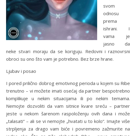
svom
odnosu
prema
ishrani. I
vama je
jasno da
neke stvari moraju da se koriguju. Redovni i raznovrsni
obroci su ono što vam je potrebno. Bez brze hrane.
Ljubav i posao
I pored prilično dobrog emotivnog perioda u kojem su Ribe
trenutno – vi možete imati osećaj da partner bespotrebno
komplikuje u nekim situacijama ili po nekim temama.
Nemojte dozvoliti da vam sitnice kvare sreću – partner
jeste u nekom šarenom raspoloženju ovih dana i može
„talasati“ – ali se vi nemojte „hvatati u to kolo“. Imajte više
strpljenja za drago vam biće i povremeno zažmurite na