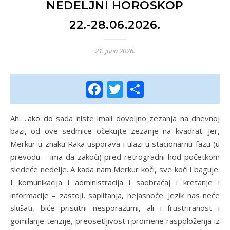
NEDELJNI HOROSKOP
22.-28.06.2026.
21. juna 2026.
Facebook
Twitter
Share
Ah…..ako do sada niste imali dovoljno zezanja na dnevnoj
bazi, od ove sedmice očekujte zezanje na kvadrat. Jer,
Merkur u znaku Raka usporava i ulazi u stacionarnu fazu (u
prevodu – ima da zakoči) pred retrogradni hod početkom
sledeće nedelje. A kada nam Merkur koči, sve koči i baguje.
I komunikacija i administracija i saobraćaj i kretanje i
informacije – zastoji, saplitanja, nejasnoće. Jezik nas neće
slušati, biće prisutni nesporazumi, ali i frustriranost i
gomilanje tenzije, preosetljivost i promene raspoloženja iz