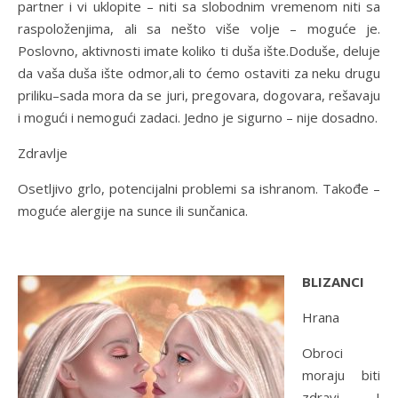
partner i vi uklopite – niti sa slobodnim vremenom niti sa
raspoloženjima, ali sa nešto više volje – moguće je.
Poslovno, aktivnosti imate koliko ti duša ište.Doduše, deluje
da vaša duša ište odmor,ali to ćemo ostaviti za neku drugu
priliku–sada mora da se juri, pregovara, dogovara, rešavaju
i mogući i nemogući zadaci. Jedno je sigurno – nije dosadno.
Zdravlje
Osetljivo grlo, potencijalni problemi sa ishranom. Takođe –
moguće alergije na sunce ili sunčanica.
BLIZANCI
Hrana
Obroci
moraju biti
zdravi I