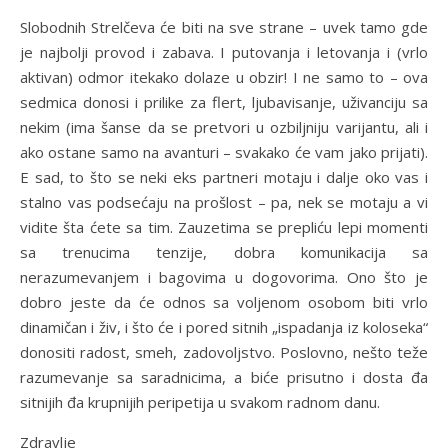
Slobodnih Strelčeva će biti na sve strane – uvek tamo gde
je najbolji provod i zabava. I putovanja i letovanja i (vrlo
aktivan) odmor itekako dolaze u obzir! I ne samo to – ova
sedmica donosi i prilike za flert, ljubavisanje, uživanciju sa
nekim (ima šanse da se pretvori u ozbiljniju varijantu, ali i
ako ostane samo na avanturi – svakako će vam jako prijati).
E sad, to što se neki eks partneri motaju i dalje oko vas i
stalno vas podsećaju na prošlost – pa, nek se motaju a vi
vidite šta ćete sa tim. Zauzetima se prepliću lepi momenti
sa trenucima tenzije, dobra komunikacija sa
nerazumevanjem i bagovima u dogovorima. Ono što je
dobro jeste da će odnos sa voljenom osobom biti vrlo
dinamičan i živ, i što će i pored sitnih „ispadanja iz koloseka“
donositi radost, smeh, zadovoljstvo. Poslovno, nešto teže
razumevanje sa saradnicima, a biće prisutno i dosta đa
sitnijih đa krupnijih peripetija u svakom radnom danu.
Zdravlje