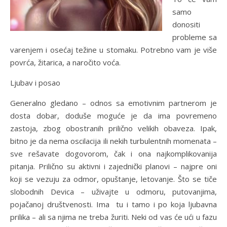
samo
donositi
probleme sa
varenjem i osećaj težine u stomaku. Potrebno vam je više
povrća, žitarica, a naročito voća.
Ljubav i posao
Generalno gledano – odnos sa emotivnim partnerom je
dosta dobar, doduše moguće je da ima povremeno
zastoja, zbog obostranih prilično velikih obaveza. Ipak,
bitno je da nema oscilacija ili nekih turbulentnih momenata –
sve rešavate dogovorom, čak i ona najkomplikovanija
pitanja. Prilično su aktivni i zajednički planovi – najpre oni
koji se vezuju za odmor, opuštanje, letovanje. Što se tiče
slobodnih Devica – uživajte u odmoru, putovanjima,
pojačanoj društvenosti. Ima tu i tamo i po koja ljubavna
prilika – ali sa njima ne treba žuriti. Neki od vas će ući u fazu