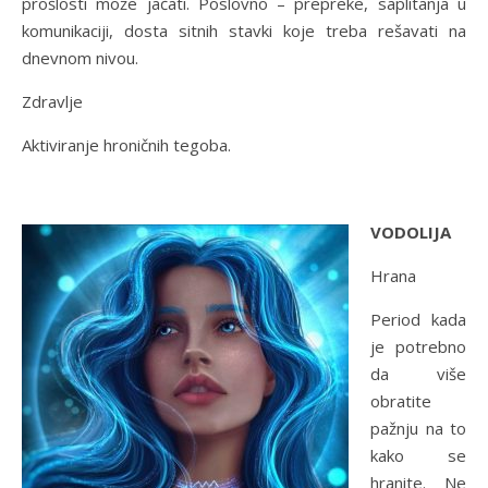
prošlosti može jačati. Poslovno – prepreke, saplitanja u
komunikaciji, dosta sitnih stavki koje treba rešavati na
dnevnom nivou.
Zdravlje
Aktiviranje hroničnih tegoba.
VODOLIJA
Hrana
Period kada
je potrebno
da više
obratite
pažnju na to
kako se
hranite. Ne