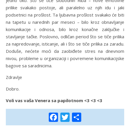
jedno oko. Što se tiče slobodnih Riba – nove emotivne
prilike svakako postoje, ali paralelno uz njih idu i jaki
podsetnici na prošlost. Ta ljubavna prošlost svakako će biti
na tapetu u narednih par meseci – bilo kroz obnavljanje
komunikacije i odnosa, bilo kroz konačne zaključke i
stavljanje tačke. Poslovno, odličan period što se tiče prilika
za napredovanje, isticanje, ali i što se tiče prilika za zaradu.
Doduše, nećete moći da zaobiđete stres na dnevnom
nivou, probleme u organizaciji i povremene komunikacijske
bagove sa saradnicima.
Zdravlje
Dobro.
Voli vas vaša Venera sa papilotnom <3 <3 <3
Facebook
Twitter
Share