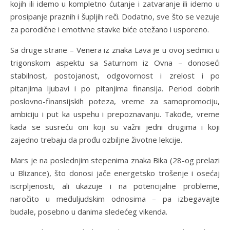
kojih ili idemo u kompletno ćutanje i zatvaranje ili idemo u
prosipanje praznih i šupljih reči. Dodatno, sve što se vezuje
za porodične i emotivne stavke biće otežano i usporeno.
Sa druge strane – Venera iz znaka Lava je u ovoj sedmici u
trigonskom aspektu sa Saturnom iz Ovna – donoseći
stabilnost, postojanost, odgovornost i zrelost i po
pitanjima ljubavi i po pitanjima finansija. Period dobrih
poslovno-finansijskih poteza, vreme za samopromociju,
ambiciju i put ka uspehu i prepoznavanju. Takođe, vreme
kada se susreću oni koji su važni jedni drugima i koji
zajedno trebaju da prođu ozbiljne životne lekcije.
Mars je na poslednjim stepenima znaka Bika (28-og prelazi
u Blizance), što donosi jače energetsko trošenje i osećaj
iscrpljenosti, ali ukazuje i na potencijalne probleme,
naročito u međuljudskim odnosima – pa izbegavajte
budale, posebno u danima sledećeg vikenda.