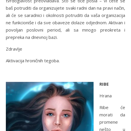
tvrdoglavost preovladava. Što se tiče posla – vi ćete se
baš potruditi da organizujete svaki radni dan na pravi način,
ali će se saradnici i okolnosti potruditi da vaša organizacija
ne funkcioniše i da sve obaveze dolaze odjednom. Aktivan i
povoljan poslovni period, ali sa mnogo preokreta i
prepreka na dnevnoj bazi.
Zdravlje
Aktivacija hroničnih tegoba.
RIBE
Hrana
Ribe će
morati da
promene
nešto u