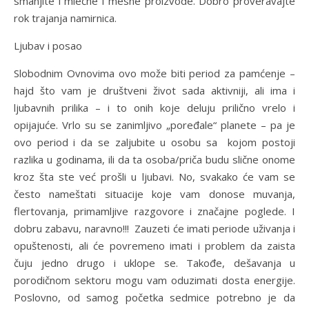
smanjite i mlečne i mesne proizvode. Dobro proveravajte
rok trajanja namirnica.
Ljubav i posao
Slobodnim Ovnovima ovo može biti period za pamćenje –
hajd što vam je društveni život sada aktivniji, ali ima i
ljubavnih prilika – i to onih koje deluju prilično vrelo i
opijajuće. Vrlo su se zanimljivo „poređale“ planete – pa je
ovo period i da se zaljubite u osobu sa kojom postoji
razlika u godinama, ili da ta osoba/priča budu slične onome
kroz šta ste već prošli u ljubavi. No, svakako će vam se
često nameštati situacije koje vam donose muvanja,
flertovanja, primamljive razgovore i značajne poglede. I
dobru zabavu, naravno!!! Zauzeti će imati periode uživanja i
opuštenosti, ali će povremeno imati i problem da zaista
čuju jedno drugo i uklope se. Takođe, dešavanja u
porodičnom sektoru mogu vam oduzimati dosta energije.
Poslovno, od samog početka sedmice potrebno je da