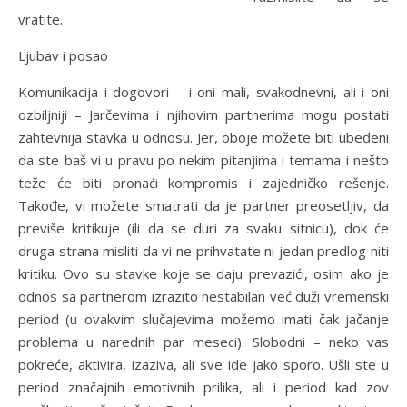
vratite.
Ljubav i posao
Komunikacija i dogovori – i oni mali, svakodnevni, ali i oni
ozbiljniji – Jarčevima i njihovim partnerima mogu postati
zahtevnija stavka u odnosu. Jer, oboje možete biti ubeđeni
da ste baš vi u pravu po nekim pitanjima i temama i nešto
teže će biti pronaći kompromis i zajedničko rešenje.
Takođe, vi možete smatrati da je partner preosetljiv, da
previše kritikuje (ili da se duri za svaku sitnicu), dok će
druga strana misliti da vi ne prihvatate ni jedan predlog niti
kritiku. Ovo su stavke koje se daju prevazići, osim ako je
odnos sa partnerom izrazito nestabilan već duži vremenski
period (u ovakvim slučajevima možemo imati čak jačanje
problema u narednih par meseci). Slobodni – neko vas
pokreće, aktivira, izaziva, ali sve ide jako sporo. Ušli ste u
period značajnih emotivnih prilika, ali i period kad zov