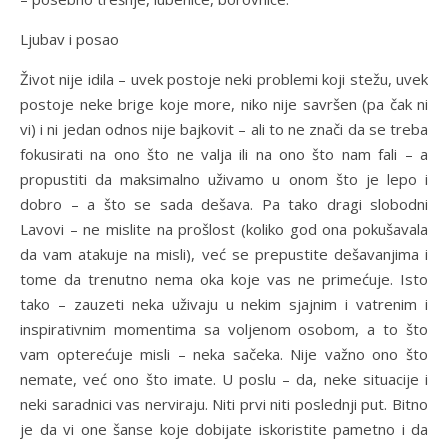
Ljubav i posao
Život nije idila – uvek postoje neki problemi koji stežu, uvek
postoje neke brige koje more, niko nije savršen (pa čak ni
vi) i ni jedan odnos nije bajkovit – ali to ne znači da se treba
fokusirati na ono što ne valja ili na ono što nam fali – a
propustiti da maksimalno uživamo u onom što je lepo i
dobro – a što se sada dešava. Pa tako dragi slobodni
Lavovi – ne mislite na prošlost (koliko god ona pokušavala
da vam atakuje na misli), već se prepustite dešavanjima i
tome da trenutno nema oka koje vas ne primećuje. Isto
tako – zauzeti neka uživaju u nekim sjajnim i vatrenim i
inspirativnim momentima sa voljenom osobom, a to što
vam opterećuje misli – neka sačeka. Nije važno ono što
nemate, već ono što imate. U poslu – da, neke situacije i
neki saradnici vas nerviraju. Niti prvi niti poslednji put. Bitno
je da vi one šanse koje dobijate iskoristite pametno i da