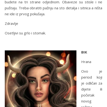
budete na tri strane odjednom. Obaveze su stisle i ne
puštaju. Treba obratiti pažnju na sto detalja i sitnica a ništa
ne ide iz prvog pokušaja.
Zdravlje
Osetljivi su grlo i stomak.
BIK
Hrana
Ovo je
period koji
je odličan za
dijete ili
početak
novog