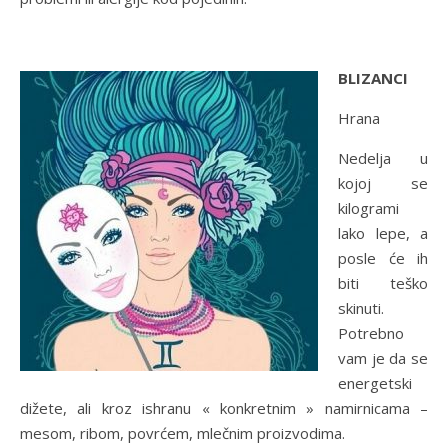
BLIZANCI
Hrana
Nedelja u
kojoj se
kilogrami
lako lepe, a
posle će ih
biti teško
skinuti.
Potrebno
vam je da se
energetski
dižete, ali kroz ishranu « konkretnim » namirnicama –
mesom, ribom, povrćem, mlečnim proizvodima.