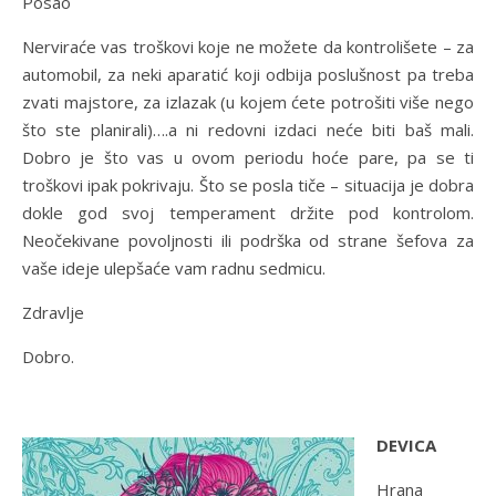
Posao
Nerviraće vas troškovi koje ne možete da kontrolišete – za
automobil, za neki aparatić koji odbija poslušnost pa treba
zvati majstore, za izlazak (u kojem ćete potrošiti više nego
što ste planirali)….a ni redovni izdaci neće biti baš mali.
Dobro je što vas u ovom periodu hoće pare, pa se ti
troškovi ipak pokrivaju. Što se posla tiče – situacija je dobra
dokle god svoj temperament držite pod kontrolom.
Neočekivane povoljnosti ili podrška od strane šefova za
vaše ideje ulepšaće vam radnu sedmicu.
Zdravlje
Dobro.
DEVICA
Hrana