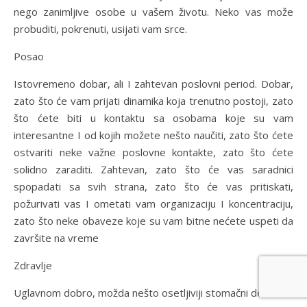
nego zanimljive osobe u vašem životu. Neko vas može
probuditi, pokrenuti, usijati vam srce.
Posao
Istovremeno dobar, ali I zahtevan poslovni period. Dobar,
zato što će vam prijati dinamika koja trenutno postoji, zato
što ćete biti u kontaktu sa osobama koje su vam
interesantne I od kojih možete nešto naučiti, zato što ćete
ostvariti neke važne poslovne kontakte, zato što ćete
solidno zaraditi. Zahtevan, zato što će vas saradnici
spopadati sa svih strana, zato što će vas pritiskati,
požurivati vas I ometati vam organizaciju I koncentraciju,
zato što neke obaveze koje su vam bitne nećete uspeti da
završite na vreme
Zdravlje
Uglavnom dobro, možda nešto osetljiviji stomačni deo.