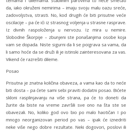
temama I dilemama. Stabilnim parovima to neće smetati
da, iako okruženi nemirima – imaju svoju malu oazu sreće,
zadovoljstva, strasti. No, kod drugih će biti prisutne veće
oscilacije – pa će ići iz strasnog voljenja u strasne rasprave.
Iz divnih raspoloženja u nervozu. Iz mira u nemire.
Slobodne Škorpije – zbunjeni ste ponašanjima osobe koja
vam se dopada. Niste sigurni da li se poigrava sa vama, da
li samo hoće da se druži ili je istinski zainteresovana za vas.
Vikend će razrešiti dileme.
Posao
Prisutna je znatna količina obaveza, a vama kao da to neće
biti dosta – pa ćete sami sebi praviti dodatni posao. Bićete
skloni rasplinjavanju na više strana, pa će to doneti da
žurite da biste na vreme završili sve ono na šta ste se
obavezali. No, koliko god ovo bio po malo haotičan I po
mnogo neorganizovan period po vas – ipak će iznedriti
neke više nego dobre rezultate. Neki dogovori, poslovi ili