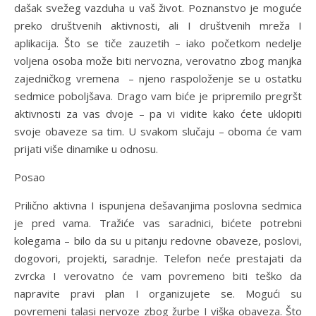
dašak svežeg vazduha u vaš život. Poznanstvo je moguće
preko društvenih aktivnosti, ali I društvenih mreža I
aplikacija. Što se tiče zauzetih – iako početkom nedelje
voljena osoba može biti nervozna, verovatno zbog manjka
zajedničkog vremena – njeno raspoloženje se u ostatku
sedmice poboljšava. Drago vam biće je pripremilo pregršt
aktivnosti za vas dvoje – pa vi vidite kako ćete uklopiti
svoje obaveze sa tim. U svakom slučaju – oboma će vam
prijati više dinamike u odnosu.
Posao
Prilično aktivna I ispunjena dešavanjima poslovna sedmica
je pred vama. Tražiće vas saradnici, bićete potrebni
kolegama – bilo da su u pitanju redovne obaveze, poslovi,
dogovori, projekti, saradnje. Telefon neće prestajati da
zvrcka I verovatno će vam povremeno biti teško da
napravite pravi plan I organizujete se. Mogući su
povremeni talasi nervoze zbog žurbe I viška obaveza. Što