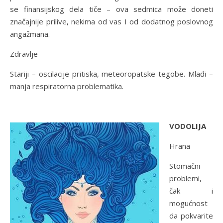
se finansijskog dela tiče – ova sedmica može doneti
značajnije prilive, nekima od vas I od dodatnog poslovnog
angažmana.
Zdravlje
Stariji – oscilacije pritiska, meteoropatske tegobe. Mlađi –
manja respiratorna problematika.
VODOLIJA
Hrana
Stomačni
problemi,
čak i
mogućnost
da pokvarite