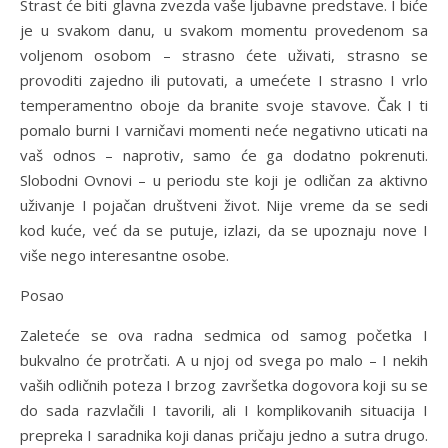
Strast će biti glavna zvezda vaše ljubavne predstave. I biće
je u svakom danu, u svakom momentu provedenom sa
voljenom osobom – strasno ćete uživati, strasno se
provoditi zajedno ili putovati, a umećete I strasno I vrlo
temperamentno oboje da branite svoje stavove. Čak I ti
pomalo burni I varničavi momenti neće negativno uticati na
vaš odnos – naprotiv, samo će ga dodatno pokrenuti.
Slobodni Ovnovi – u periodu ste koji je odličan za aktivno
uživanje I pojačan društveni život. Nije vreme da se sedi
kod kuće, već da se putuje, izlazi, da se upoznaju nove I
više nego interesantne osobe.
Posao
Zaleteće se ova radna sedmica od samog početka I
bukvalno će protrčati. A u njoj od svega po malo – I nekih
vaših odličnih poteza I brzog završetka dogovora koji su se
do sada razvlačili I tavorili, ali I komplikovanih situacija I
prepreka I saradnika koji danas pričaju jedno a sutra drugo.