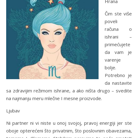
Hrana
Čim ste više
poveli
računa o
ishrani –
primećujete
da vam je
varenje
bolje.
Potrebno je
da nastavite
sa zdravijim režimom ishrane, a ako ništa drugo – svedite
na najmanju meru mlečne I mesne proizvode.
Ljubav
Ni partner ni vi niste u onoj svojoj, pravoj energiji jer ste
oboje opterećeni što privatnim, što poslovnim obavezama,