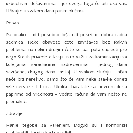
uzbudljivim dešavanjima – jer svega toga će biti oko vas.
Uživajte u svakom danu punim plućima.
Posao
Pa onako – niti posebno loša niti posebno dobra radna
sedmica. Neke obaveze ćete završavati bez ikakvih
problema, na nekim drugim ćete se par puta saplesti pre
nego što ih privedete kraju. Isto važi I za komunikaciju sa
kolegama, saradnicima, nadređenima – jednog dana
savršeno, drugog dana zastoj. U svakom slučaju – ništa
neće biti nerešivo, samo što će vam neke stavke doneti
više nervoze I truda. Ukoliko baratate sa novcem ili sa
papirima od vrednosti – vodite računa da vam nešto ne
promakne.
Zdravlje
Manje tegobe sa varenjem. Mogući su I hormonski
problemi ili alergije kod pojedinih.