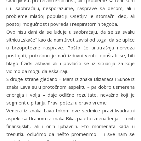
svadljivost, preteranu kritičnost, ali i probleme sa tehnikom
i u saobraćaju, nesporazume, rasprave sa decom, ali i
probleme mlađoj populaciji. Osetljiv je stomačni deo, ali
postoji mogućnost i povreda i respiratornih tegoba.
Ovo nisu dani da se luduje u saobraćaju, da se za svaku
sitnicu „skače“ kao da nam život zavisi od toga, da se upliće
u brzopotezne rasprave. Pošto će unutrašnja nervoza
postojati, potrebno je naći izduvni ventil, opuštati se, biti
blago fizički aktivan ali i povlačiti se iz situacija za koje
vidimo da mogu da eskaliraju.
S druge strane gledano – Mars iz znaka Blizanaca i Sunce iz
znaka Lava su u protočnom aspektu – pa dobro usmerena
energija i volja – daje odlične rezultate, nevažno koji je
segment u pitanju. Pravi potezi u pravo vreme.
Venera iz znaka Lava tokom ove sedmice pravi kvadratni
aspekt sa Uranom iz znaka Bika, pa eto iznenađenja – i onih
finansijskih, ali i onih ljubavnih. Eto momenata kada u
trenutku odlučimo da nešto promenimo – i sve nam se