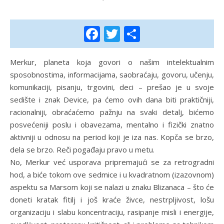
Facebook
Twitter
Share
Merkur, planeta koja govori o našim intelektualnim
sposobnostima, informacijama, saobraćaju, govoru, učenju,
komunikaciji, pisanju, trgovini, deci – prešao je u svoje
sedište i znak Device, pa ćemo ovih dana biti praktičniji,
racionalniji, obraćaćemo pažnju na svaki detalj, bićemo
posvećeniji poslu i obavezama, mentalno i fizički znatno
aktivniji u odnosu na period koji je iza nas. Kopča se brzo,
dela se brzo. Reči pogađaju pravo u metu.
No, Merkur već usporava pripremajući se za retrogradni
hod, a biće tokom ove sedmice i u kvadratnom (izazovnom)
aspektu sa Marsom koji se nalazi u znaku Blizanaca – što će
doneti kratak fitilj i još kraće živce, nestrpljivost, lošu
organizaciju i slabu koncentraciju, rasipanje misli i energije,