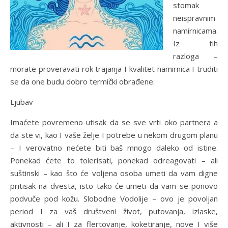
stomak
neispravnim
namirnicama.
Iz tih
razloga –
morate proveravati rok trajanja I kvalitet namirnica I truditi
se da one budu dobro termički obrađene.
Ljubav
Imaćete povremeno utisak da se sve vrti oko partnera a
da ste vi, kao I vaše želje I potrebe u nekom drugom planu
– I verovatno nećete biti baš mnogo daleko od istine.
Ponekad ćete to tolerisati, ponekad odreagovati – ali
suštinski – kao što će voljena osoba umeti da vam digne
pritisak na dvesta, isto tako će umeti da vam se ponovo
podvuče pod kožu. Slobodne Vodolije – ovo je povoljan
period I za vaš društveni život, putovanja, izlaske,
aktivnosti – ali I za flertovanje, koketiranje, nove I više