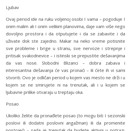
Ljubav
Ovaj period ide na ruku voljenoj osobi I vama – pogoduje I
onim malim ali I onim velikim planovima, daje vam više nego
dovoljno prostora i da otputujete i da se zabavite i da
uživate dok ste zajedno. Makar na neko vreme potisnite
sve probleme i brige u stranu, sve nervoze i strepnje i
pritisak svakodnevice – i istinski se prepustite dešavanjima
da vas nose. Slobodni Blizanci – dobra zabava i
interesantna dešavanja će vas pronaći – ili ćete ih vi sami
stvoriti. Ovo je odličan period u kojem vas mesto ne drži i u
kojem se ne smirujete ni na trenutak, ali i u kojem se
ljubavne prilike otvaraju u treptaju oka.
Posao
Ukoliko želite da pronađete posao (to mogu biti I sezonski
poslovi ili dodatni poslovni angažman) ili da promenite
postojeći – sada je trenutak da budete aktivni u potrazi.