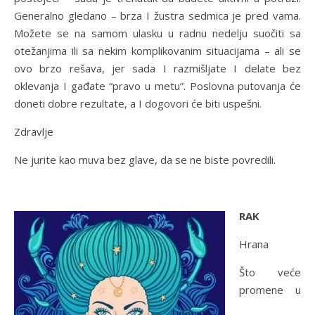
Generalno gledano – brza I žustra sedmica je pred vama.
Možete se na samom ulasku u radnu nedelju suočiti sa
otežanjima ili sa nekim komplikovanim situacijama – ali se
ovo brzo rešava, jer sada I razmišljate I delate bez
oklevanja I gađate “pravo u metu”. Poslovna putovanja će
doneti dobre rezultate, a I dogovori će biti uspešni.
Zdravlje
Ne jurite kao muva bez glave, da se ne biste povredili.
RAK
Hrana
Što veće
promene u