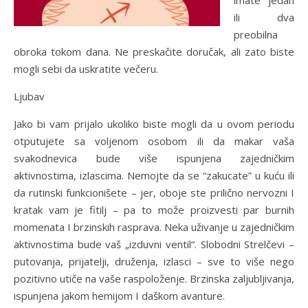
imate jedan
ili dva
preobilna
obroka tokom dana. Ne preskačite doručak, ali zato biste
mogli sebi da uskratite večeru.
Ljubav
Jako bi vam prijalo ukoliko biste mogli da u ovom periodu
otputujete sa voljenom osobom ili da makar vaša
svakodnevica bude više ispunjena zajedničkim
aktivnostima, izlascima. Nemojte da se “zakucate” u kuću ili
da rutinski funkcionišete – jer, oboje ste prilično nervozni I
kratak vam je fitilj – pa to može proizvesti par burnih
momenata I brzinskih rasprava. Neka uživanje u zajedničkim
aktivnostima bude vaš „izduvni ventil“. Slobodni Strelčevi –
putovanja, prijatelji, druženja, izlasci – sve to više nego
pozitivno utiče na vaše raspoloženje. Brzinska zaljubljivanja,
ispunjena jakom hemijom I daškom avanture.