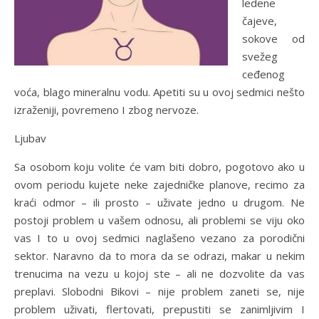
ledene
čajeve,
sokove od
svežeg
ceđenog
voća, blago mineralnu vodu. Apetiti su u ovoj sedmici nešto
izraženiji, povremeno I zbog nervoze.
Ljubav
Sa osobom koju volite će vam biti dobro, pogotovo ako u
ovom periodu kujete neke zajedničke planove, recimo za
kraći odmor – ili prosto – uživate jedno u drugom. Ne
postoji problem u vašem odnosu, ali problemi se viju oko
vas I to u ovoj sedmici naglašeno vezano za porodični
sektor. Naravno da to mora da se odrazi, makar u nekim
trenucima na vezu u kojoj ste – ali ne dozvolite da vas
preplavi. Slobodni Bikovi – nije problem zaneti se, nije
problem uživati, flertovati, prepustiti se zanimljivim I