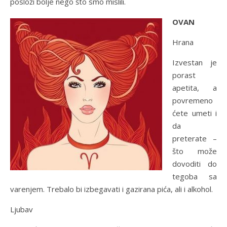
posloži bolje nego što smo mislili.
OVAN
Hrana
Izvestan je
porast
apetita, a
povremeno
ćete umeti i
da
preterate –
što može
dovoditi do
tegoba sa
varenjem. Trebalo bi izbegavati i gazirana pića, ali i alkohol.
Ljubav