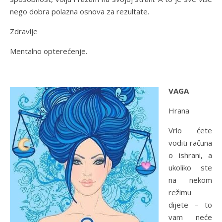
nego dobra polazna osnova za rezultate.
Zdravlje
Mentalno opterećenje.
VAGA
Hrana
Vrlo ćete
voditi računa
o ishrani, a
ukoliko ste
na nekom
režimu
dijete – to
vam neće