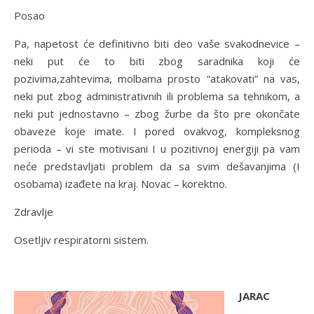
Posao
Pa, napetost će definitivno biti deo vaše svakodnevice –
neki put će to biti zbog saradnika koji će
pozivima,zahtevima, molbama prosto “atakovati” na vas,
neki put zbog administrativnih ili problema sa tehnikom, a
neki put jednostavno – zbog žurbe da što pre okončate
obaveze koje imate. I pored ovakvog, kompleksnog
perioda – vi ste motivisani I u pozitivnoj energiji pa vam
neće predstavljati problem da sa svim dešavanjima (I
osobama) izađete na kraj. Novac – korektno.
Zdravlje
Osetljiv respiratorni sistem.
JARAC