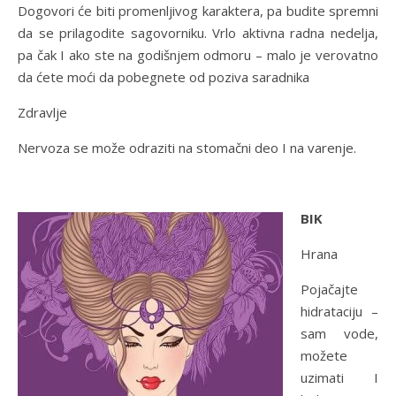
Dogovori će biti promenljivog karaktera, pa budite spremni
da se prilagodite sagovorniku. Vrlo aktivna radna nedelja,
pa čak I ako ste na godišnjem odmoru – malo je verovatno
da ćete moći da pobegnete od poziva saradnika
Zdravlje
Nervoza se može odraziti na stomačni deo I na varenje.
BIK
Hrana
Pojačajte
hidrataciju –
sam vode,
možete
uzimati I