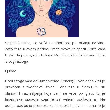
raspoloženjima, to veća nestabilnost po pitanju ishrane.
Zato ćete u ovom periodu imati skokovit apetit i biće vam
teško da postignete balans. Mogući problemi sa varenjem
iz tog razloga.
Ljubav
Dosta toga vam oduzima vreme I energiju ovih dana – tu je
praktičan svakodnevni život I obaveze u njemu, tu su
planovi I razmišljanja koja vam se vrte po glavi, tu je
finansijska situacija koja je sa velikim oscilacijama. Ne
ostaje baš puno prostora za partnera I za vas, najmanje je