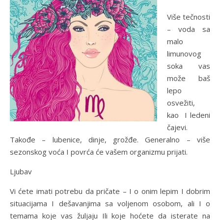
Više tečnosti
– voda sa
malo
limunovog
soka vas
može baš
lepo
osvežiti,
kao I ledeni
čajevi.
Takođe – lubenice, dinje, grožđe. Generalno – više
sezonskog voća I povrća će vašem organizmu prijati.
Ljubav
Vi ćete imati potrebu da pričate – I o onim lepim I dobrim
situacijama I dešavanjima sa voljenom osobom, ali I o
temama koje vas žuljaju Ili koje hoćete da isterate na