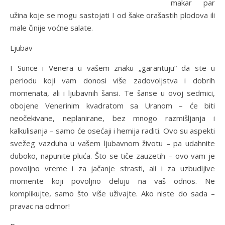
makar par
užina koje se mogu sastojati I od šake orašastih plodova ili
male činije voćne salate.
Ljubav
I Sunce i Venera u vašem znaku „garantuju“ da ste u
periodu koji vam donosi više zadovoljstva i dobrih
momenata, ali i ljubavnih šansi. Te šanse u ovoj sedmici,
obojene Venerinim kvadratom sa Uranom – će biti
neočekivane, neplanirane, bez mnogo razmišljanja i
kalkulisanja – samo će osećaji i hemija raditi. Ovo su aspekti
svežeg vazduha u vašem ljubavnom životu – pa udahnite
duboko, napunite pluća. Što se tiče zauzetih – ovo vam je
povoljno vreme i za jačanje strasti, ali i za uzbudljive
momente koji povoljno deluju na vaš odnos. Ne
komplikujte, samo što više uživajte. Ako niste do sada –
pravac na odmor!