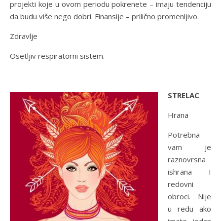
projekti koje u ovom periodu pokrenete – imaju tendenciju
da budu više nego dobri. Finansije – prilično promenljivo.
Zdravlje
Osetljiv respiratorni sistem.
STRELAC
Hrana
Potrebna
vam je
raznovrsna
ishrana I
redovni
obroci. Nije
u redu ako