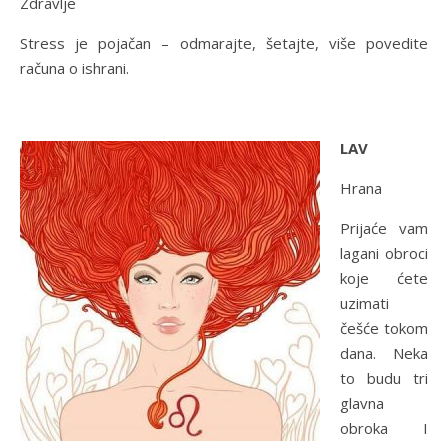
Zdravlje
Stress je pojačan – odmarajte, šetajte, više povedite
računa o ishrani.
LAV
Hrana
Prijaće vam
lagani obroci
koje ćete
uzimati
češće tokom
dana. Neka
to budu tri
glavna
obroka I