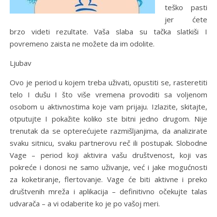
teško pasti
jer ćete
brzo videti rezultate. Vaša slaba su tačka slatkiši I
povremeno zaista ne možete da im odolite.
Ljubav
Ovo je period u kojem treba uživati, opustiti se, rasteretiti
telo I dušu I što više vremena provoditi sa voljenom
osobom u aktivnostima koje vam prijaju. Izlazite, skitajte,
otputujte I pokažite koliko ste bitni jedno drugom. Nije
trenutak da se opterećujete razmišljanjima, da analizirate
svaku sitnicu, svaku partnerovu reč ili postupak. Slobodne
Vage – period koji aktivira vašu društvenost, koji vas
pokreće i donosi ne samo uživanje, već i jake mogućnosti
za koketiranje, flertovanje. Vage će biti aktivne i preko
društvenih mreža i aplikacija – definitivno očekujte talas
udvarača – a vi odaberite ko je po vašoj meri.