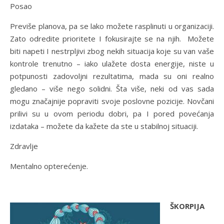
Posao
Previše planova, pa se lako možete rasplinuti u organizaciji.
Zato odredite prioritete I fokusirajte se na njih. Možete
biti napeti I nestrpljivi zbog nekih situacija koje su van vaše
kontrole trenutno – iako ulažete dosta energije, niste u
potpunosti zadovoljni rezultatima, mada su oni realno
gledano – više nego solidni. Šta više, neki od vas sada
mogu značajnije popraviti svoje poslovne pozicije. Novčani
prilivi su u ovom periodu dobri, pa I pored povećanja
izdataka – možete da kažete da ste u stabilnoj situaciji.
Zdravlje
Mentalno opterećenje.
ŠKORPIJA