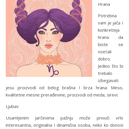
Hrana
Potrebna
vam je jača I
konkretnija
hrana da
biste se
osećali
dobro.
Jedino što bi
trebalo
izbegavati
jesu proizvodi od belog brašna I brza hrana. Meso,
kvalitetne mesne prerađevine, proizvodi od meda, sirevi.
Ljubav
Usamljenim Jarčevima pažnju može privući vrlo
interesantna, originalna I dinamična osoba, neko ko donosi