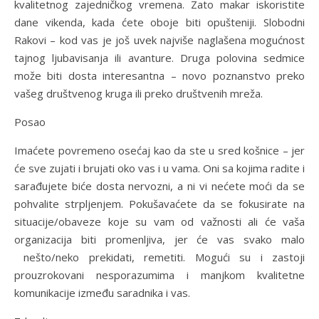
kvalitetnog zajedničkog vremena. Zato makar iskoristite
dane vikenda, kada ćete oboje biti opušteniji. Slobodni
Rakovi – kod vas je još uvek najviše naglašena mogućnost
tajnog ljubavisanja ili avanture. Druga polovina sedmice
može biti dosta interesantna – novo poznanstvo preko
vašeg društvenog kruga ili preko društvenih mreža.
Posao
Imaćete povremeno osećaj kao da ste u sred košnice – jer
će sve zujati i brujati oko vas i u vama. Oni sa kojima radite i
sarađujete biće dosta nervozni, a ni vi nećete moći da se
pohvalite strpljenjem. Pokušavaćete da se fokusirate na
situacije/obaveze koje su vam od važnosti ali će vaša
organizacija biti promenljiva, jer će vas svako malo
nešto/neko prekidati, remetiti. Mogući su i zastoji
prouzrokovani nesporazumima i manjkom kvalitetne
komunikacije između saradnika i vas.