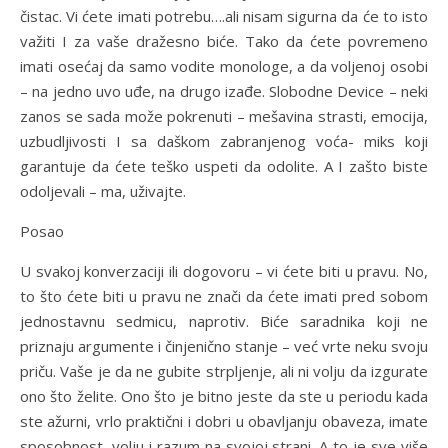
čistac. Vi ćete imati potrebu….ali nisam sigurna da će to isto
važiti I za vaše dražesno biće. Tako da ćete povremeno
imati osećaj da samo vodite monologe, a da voljenoj osobi
– na jedno uvo uđe, na drugo izađe. Slobodne Device – neki
zanos se sada može pokrenuti – mešavina strasti, emocija,
uzbudljivosti I sa daškom zabranjenog voća- miks koji
garantuje da ćete teško uspeti da odolite. A I zašto biste
odoljevali – ma, uživajte.
Posao
U svakoj konverzaciji ili dogovoru – vi ćete biti u pravu. No,
to što ćete biti u pravu ne znači da ćete imati pred sobom
jednostavnu sedmicu, naprotiv. Biće saradnika koji ne
priznaju argumente i činjenično stanje – već vrte neku svoju
priču. Vaše je da ne gubite strpljenje, ali ni volju da izgurate
ono što želite. Ono što je bitno jeste da ste u periodu kada
ste ažurni, vrlo praktični i dobri u obavljanju obaveza, imate
sposobnost, volju i razum na svojoj strani. A to je sve više