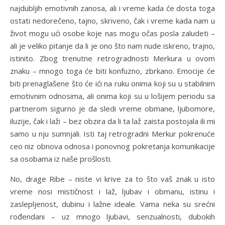
najdubljih emotivnih zanosa, ali i vreme kada će dosta toga
ostati nedorečeno, tajno, skriveno, čak i vreme kada nam u
život mogu ući osobe koje nas mogu očas posla zaludeti –
ali je veliko pitanje da li je ono što nam nude iskreno, trajno,
istinito. Zbog trenutne retrogradnosti Merkura u ovom
znaku – mnogo toga će biti konfuzno, zbrkano. Emocije će
biti prenaglašene što će ići na ruku onima koji su u stabilnim
emotivnim odnosima, ali onima koji su u lošijem periodu sa
partnerom sigurno je da sledi vreme obmane, ljubomore,
iluzije, čak i laži – bez obzira da li ta laž zaista postojala ili mi
samo u nju sumnjali. Isti taj retrogradni Merkur pokrenuće
ceo niz obnova odnosa i ponovnog pokretanja komunikacije
sa osobama iz naše prošlosti.
No, drage Ribe – niste vi krive za to što vaš znak u isto
vreme nosi mističnost i laž, ljubav i obmanu, istinu i
zaslepljenost, dubinu i lažne ideale. Vama neka su srećni
rođendani – uz mnogo ljubavi, senzualnosti, dubokih