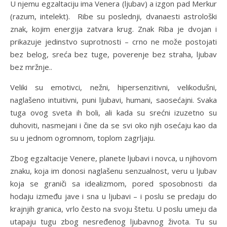
U njemu egzaltaciju ima Venera (ljubav) a izgon pad Merkur
(razum, intelekt). Ribe su poslednji, dvanaesti astrološki
znak, kojim energija zatvara krug. Znak Riba je dvojan i
prikazuje jedinstvo suprotnosti – crno ne može postojati
bez belog, sreća bez tuge, poverenje bez straha, ljubav
bez mržnje..
Veliki su emotivci, nežni, hipersenzitivni, velikodušni,
naglašeno intuitivni, puni ljubavi, humani, saosećajni. Svaka
tuga ovog sveta ih boli, ali kada su srećni izuzetno su
duhoviti, nasmejani i čine da se svi oko njih osećaju kao da
su u jednom ogromnom, toplom zagrljaju.
Zbog egzaltacije Venere, planete ljubavi i novca, u njihovom
znaku, koja im donosi naglašenu senzualnost, veru u ljubav
koja se graniči sa idealizmom, pored sposobnosti da
hodaju između jave i sna u ljubavi – i poslu se predaju do
krajnjih granica, vrlo često na svoju štetu. U poslu umeju da
utapaju tugu zbog nesređenog ljubavnog života. Tu su