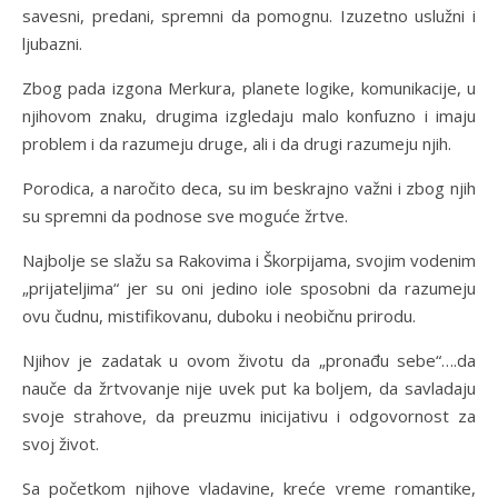
savesni, predani, spremni da pomognu. Izuzetno uslužni i
ljubazni.
Zbog pada izgona Merkura, planete logike, komunikacije, u
njihovom znaku, drugima izgledaju malo konfuzno i imaju
problem i da razumeju druge, ali i da drugi razumeju njih.
Porodica, a naročito deca, su im beskrajno važni i zbog njih
su spremni da podnose sve moguće žrtve.
Najbolje se slažu sa Rakovima i Škorpijama, svojim vodenim
„prijateljima“ jer su oni jedino iole sposobni da razumeju
ovu čudnu, mistifikovanu, duboku i neobičnu prirodu.
Njihov je zadatak u ovom životu da „pronađu sebe“….da
nauče da žrtvovanje nije uvek put ka boljem, da savladaju
svoje strahove, da preuzmu inicijativu i odgovornost za
svoj život.
Sa početkom njihove vladavine, kreće vreme romantike,