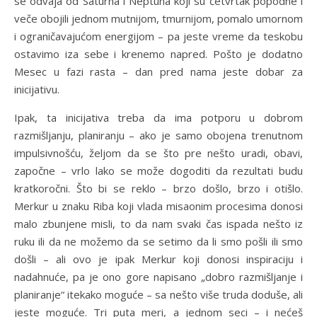
se odvaja od Saturna i Neptuna koji su četvrtak popodne i
veče obojili jednom mutnijom, tmurnijom, pomalo umornom
i ograničavajućom energijom – pa jeste vreme da teskobu
ostavimo iza sebe i krenemo napred. Pošto je dodatno
Mesec u fazi rasta – dan pred nama jeste dobar za
inicijativu.
Ipak, ta inicijativa treba da ima potporu u dobrom
razmišljanju, planiranju – ako je samo obojena trenutnom
impulsivnošću, željom da se što pre nešto uradi, obavi,
započne – vrlo lako se može dogoditi da rezultati budu
kratkoročni. Što bi se reklo – brzo došlo, brzo i otišlo.
Merkur u znaku Riba koji vlada misaonim procesima donosi
malo zbunjene misli, to da nam svaki čas ispada nešto iz
ruku ili da ne možemo da se setimo da li smo pošli ili smo
došli – ali ovo je ipak Merkur koji donosi inspiraciju i
nadahnuće, pa je ono gore napisano „dobro razmišljanje i
planiranje“ itekako moguće – sa nešto više truda doduše, ali
jeste moguće. Tri puta meri, a jednom seci – i nećeš