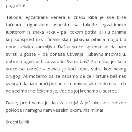
pogrešiti!
Takođe, egzaltirana Venera u znaku Riba je sve bliže
tačnom trigonskom aspektu sa takođe egzaltiranim
Jupiterom iz znaka Raka – pa i tokom petka, ali i u danima
koji su ispred nas i finansijska i ljubavna pitanja mogu biti
oooo itekako zanimljiva. Dašak sreće sprema se da nam
svrati u goste – da donese uživanje, ljubavnu inspiraciju,
dobre mogućnosti za zaradu. Svima baš? Pa teško, jer kolo
sreće se okreće – danas je kod tebe, sutra kod nekog
drugog. Ali možemo da se nadamo da će Fortuna baš nas
izabrati da nam uruči poklone. I naravno, ako je do nas – da
ne sedimo i ne čekamo je, već da joj krenemo u susret.
Dakle, pred nama je dan za akciju! A još ako se i zvezde
poklope i namignu nam veselim okom, ma milina!
Srećni bili!!!!!