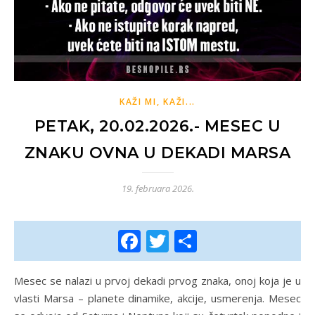
KAŽI MI, KAŽI...
PETAK, 20.02.2026.- MESEC U
ZNAKU OVNA U DEKADI MARSA
19. februara 2026.
Facebook
Twitter
Share
Mesec se nalazi u prvoj dekadi prvog znaka, onoj koja je u
vlasti Marsa – planete dinamike, akcije, usmerenja. Mesec