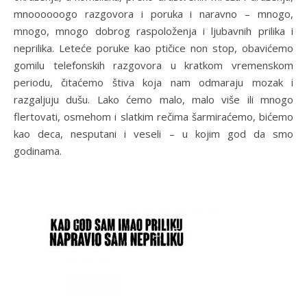
mnoooooogo razgovora i poruka i naravno – mnogo,
mnogo, mnogo dobrog raspoloženja i ljubavnih prilika i
neprilika. Leteće poruke kao ptičice non stop, obavićemo
gomilu telefonskih razgovora u kratkom vremenskom
periodu, čitaćemo štiva koja nam odmaraju mozak i
razgaljuju dušu. Lako ćemo malo, malo više ili mnogo
flertovati, osmehom i slatkim rečima šarmiraćemo, bićemo
kao deca, nesputani i veseli – u kojim god da smo
godinama.