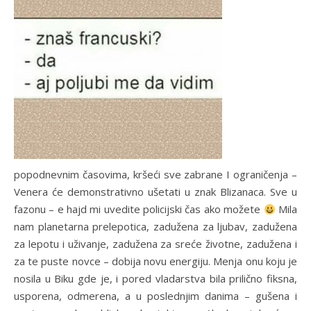
popodnevnim časovima, kršeći sve zabrane I ograničenja –
Venera će demonstrativno ušetati u znak Blizanaca. Sve u
fazonu – e hajd mi uvedite policijski čas ako možete
Mila
nam planetarna prelepotica, zadužena za ljubav, zadužena
za lepotu i uživanje, zadužena za sreće životne, zadužena i
za te puste novce – dobija novu energiju. Menja onu koju je
nosila u Biku gde je, i pored vladarstva bila prilično fiksna,
usporena, odmerena, a u poslednjim danima – gušena i