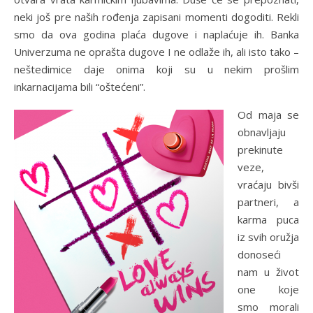
neki još pre naših rođenja zapisani momenti dogoditi. Rekli
smo da ova godina plaća dugove i naplaćuje ih. Banka
Univerzuma ne oprašta dugove I ne odlaže ih, ali isto tako –
neštedimice daje onima koji su u nekim prošlim
inkarnacijama bili “oštećeni”.
Od maja se
obnavljaju
prekinute
veze,
vraćaju bivši
partneri, a
karma puca
iz svih oružja
donoseći
nam u život
one koje
smo morali