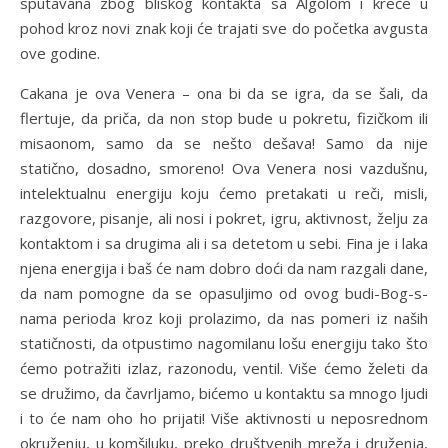
sputavana zbog bliskog kontakta sa Algolom i kreće u
pohod kroz novi znak koji će trajati sve do početka avgusta
ove godine.
Cakana je ova Venera – ona bi da se igra, da se šali, da
flertuje, da priča, da non stop bude u pokretu, fizičkom ili
misaonom, samo da se nešto dešava! Samo da nije
statično, dosadno, smoreno! Ova Venera nosi vazdušnu,
intelektualnu energiju koju ćemo pretakati u reči, misli,
razgovore, pisanje, ali nosi i pokret, igru, aktivnost, želju za
kontaktom i sa drugima ali i sa detetom u sebi. Fina je i laka
njena energija i baš će nam dobro doći da nam razgali dane,
da nam pomogne da se opasuljimo od ovog budi-Bog-s-
nama perioda kroz koji prolazimo, da nas pomeri iz naših
statičnosti, da otpustimo nagomilanu lošu energiju tako što
ćemo potražiti izlaz, razonodu, ventil. Više ćemo želeti da
se družimo, da čavrljamo, bićemo u kontaktu sa mnogo ljudi
i to će nam oho ho prijati! Više aktivnosti u neposrednom
okruženju, u komšiluku, preko društvenih mreža i druženja,