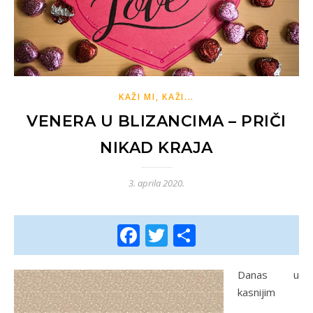
KAŽI MI, KAŽI...
VENERA U BLIZANCIMA – PRIČI
NIKAD KRAJA
3. aprila 2020.
Facebook
Twitter
Share
Danas u
kasnijim