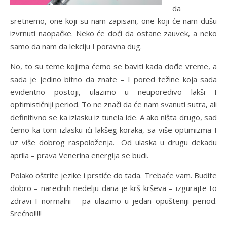
da
sretnemo, one koji su nam zapisani, one koji će nam dušu
izvrnuti naopačke. Neko će doći da ostane zauvek, a neko
samo da nam da lekciju I poravna dug.
No, to su teme kojima ćemo se baviti kada dođe vreme, a
sada je jedino bitno da znate – I pored težine koja sada
evidentno postoji, ulazimo u neuporedivo lakši I
optimističniji period. To ne znači da će nam svanuti sutra, ali
definitivno se ka izlasku iz tunela ide. A ako ništa drugo, sad
ćemo ka tom izlasku ići lakšeg koraka, sa više optimizma I
uz više dobrog raspoloženja. Od ulaska u drugu dekadu
aprila – prava Venerina energija se budi.
Polako oštrite jezike i prstiće do tada. Trebaće vam. Budite
dobro – narednih nedelju dana je krš krševa – izgurajte to
zdravi I normalni – pa ulazimo u jedan opušteniji period.
Srećno!!!!!