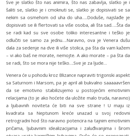
Sve je slatko što nas animira, što nas zabavlja, slatko je i
šaliti se, slatko je i cmoknuti se, slatko je dopisivati se sa
nekim sa osmehom od uha do uha…..Doduše, najslađe je
dopisivati se ili flertovati sa više osoba, ali šta sad…..Šta da
se radi kad su sve osobe toliko interesantne i teško je
odlučiti se samo za jednu….Naravno, ova je Venera dušu
dala za sedenje na dve ili više stolica, pa šta da vam kažem
– vi ako baš ne morate, nemojte. A ako morate – pa šta da
se radi, što se mora nije teško….Sve je za ljude…
Venera će u pohodu kroz Blizance napraviti trigonski aspekt
sa Saturnom i Marsom, pa je april ali bukvalno saaaaavršen
da se emotivno stabilizujemo u postojećim emotivnim
relacijama (to je ako hoćete da uložite malo truda, naravno)
a ljubavnih noviteta će biti na sve strane ! U maju iz
kvadrata sa Neptunom kreće unazad u svoj redovni
retrogradni hod što naravno potencira na tajnim emotivnim
pričama, ljubavnim idealizacijama i zaluđivanjima i širom
otvara vrata karmičkim ljubavima. Duše će se prepoznati,