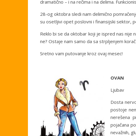
dramatično – i na rečima i na delima. Funkcioni
28-og oktobra sledi nam delimično pomračenj
su osetljivi opet poslovni i finansijski sektor,
Reklo bi se da oktobar koji je ispred nas nije ni
ne? Ostaje nam samo da sa strpljenjem koračam
Sretno vam putovanje kroz ovaj mesec!
OVAN
Ljubav
Dosta nervo
postoje nemi
nerešena pi
pojačana pot
nevažnih, gl