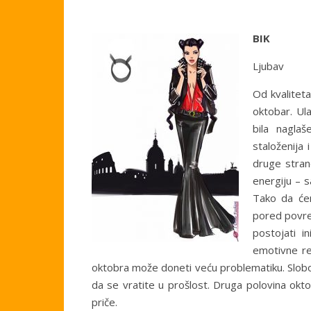
BIK
Ljubav
Od kvaliteta
oktobar. Ul
bila nagla
staloženija 
druge stran
energiju – s
Tako da ćem
pored povre
postojati i
emotivne rel
oktobra može doneti veću problematiku. Slob
da se vratite u prošlost. Druga polovina okto
priče.