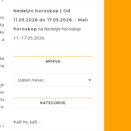
Nedeljni horoskop | Od
mo
11.05.2026 do 17.05.2026. - Mali
ta
na
Nedeljni horoskop
horoskop
aku
11.-17.05.2026.
, a
ka
ARHIVA
ima
Arhiva
je
ko
nu
KATEGORIJE
u.
Kaži mi, kaži…
 i