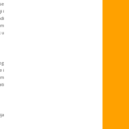
se
i i
di
sam
 u
log
e i
nom
ti
ija