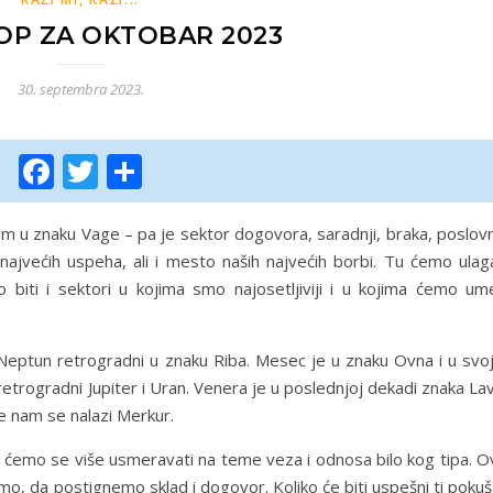
P ZA OKTOBAR 2023
30. septembra 2023.
Facebook
Twitter
Share
 u znaku Vage – pa je sektor dogovora, saradnji, braka, poslovn
 najvećih uspeha, ali i mesto naših najvećih borbi. Tu ćemo ulag
to biti i sektori u kojima smo najosetljiviji i u kojima ćemo um
 Neptun retrogradni u znaku Riba. Mesec je u znaku Ovna i u svoj
retrogradni Jupiter i Uran. Venera je u poslednjoj dekadi znaka La
e nam se nalazi Merkur.
 ćemo se više usmeravati na teme veza i odnosa bilo kog tipa. O
o, da postignemo sklad i dogovor. Koliko će biti uspešni ti pokuš