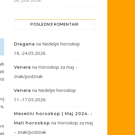
26. jula 2026.
POSLEDNJI KOMENTARI
na
Nedeljni horoskop
Dragana
18.-24.05.2026.
ih
na
Horoskop za maj –
Venera
ati
znak/podznak
eti
na
Nedeljni horoskop
Venera
oj
11.-17.05.2026.
va,
Mesečni horoskop | Maj 2024. -
na
Horoskop za maj
Mali horoskop
vo
– znak/podznak
aji