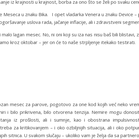
sanje iz krajnosti u krajnost, borba za ono što se želi po svaku cen
e Meseca u znaku Bika. I opet vladarka Venera u znaku Device – 
 pogoršavanje uslova rada, jačanje inflacije, ali i zdravstveni segmen
 malo lagan mesec. No, ni oni koji su iza nas nisu baš bili blistavi, 
o kroz oktobar – jer on će to naše strpljenje itekako testirati.
zan mesec za parove, pogotovo za one kod kojih već neko vre
ri i bilo prikrivena, bilo otvorena tenzija. Nemire mogu donosit
tanja iz prošlosti, ali i sumnje, kao i obostrana impulsivnost
reba za kritikovanjem – i oko ozbiljnijih situacija, ali i oko potp
upih sitnica. U svakom slučaju – ukoliko vam je želja da sa partne