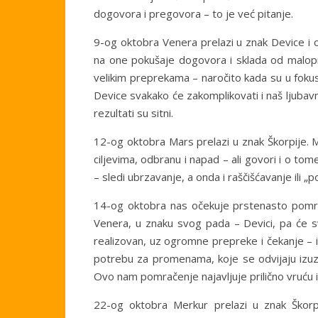
dogovora i pregovora – to je već pitanje.
9-og oktobra Venera prelazi u znak Device i 
na one pokušaje dogovora i sklada od malop
velikim preprekama – naročito kada su u fokus
Device svakako će zakomplikovati i naš ljubavni, 
rezultati su sitni.
12-og oktobra Mars prelazi u znak Škorpije.
ciljevima, odbranu i napad – ali govori i o tom
– sledi ubrzavanje, a onda i raščišćavanje ili 
14-og oktobra nas očekuje prstenasto pomr
Venera, u znaku svog pada – Devici, pa će sv
realizovan, uz ogromne prepreke i čekanje –
potrebu za promenama, koje se odvijaju izuz
Ovo nam pomračenje najavljuje prilično vruću 
22-og oktobra Merkur prelazi u znak Škorpi