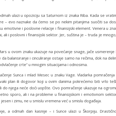
odmah ulazi u opoziciju sa Saturnom iz znaka Riba. Kada se vrati
re – evo naznake da ćemo se po nekim pitanjima suočiti sa dos
u emotivne i poslovne relacije i finansijski element. Venera u zn
ali i poslovni i finansijski sektor. Jer, suština je – truda je mnogo
 Mars u ovom znaku ukazuje na povećanje snage, jače usmerenje 
e da balansiranje i cinculiranje ostaje samo na rečima, dok na del
„podvlačenje crte“ u mnogim situacijama i odnosima.
ačenje Sunca i mlad Mesec u znaku Vage. Vladarka pomračenja 
aki plan ili dogovor koji u ovim danima pokrećemo biti vrlo teš
 ili do njega neće doći uopšte. Ovo pomračenje ukazuje na ogrom
etno sporo, ali i na probleme u finansijskom i emotivnom sektor
i jesen i zimu, ne u smislu vremena već u smislu događaja.
je, a odmah dan kasnije – i Sunce ulazi u Škorpiju. Drastično