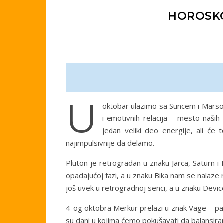
HOROSKO
U
oktobar ulazimo sa Suncem i Marsom
i emotivnih relacija – mesto naših
jedan veliki deo energije, ali će 
najimpulsivnije da delamo.
Pluton je retrogradan u znaku Jarca, Saturn i
opadajućoj fazi, a u znaku Bika nam se nalaze 
još uvek u retrogradnoj senci, a u znaku Devic
4-og oktobra Merkur prelazi u znak Vage – pa
su dani u kojima ćemo pokušavati da balansiram