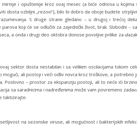
 mirnije i opuštenije kroz ovaj mesec (a biće odnosa u kojima 
ti dosta ozbiljni „rezovi“), bilo bi dobro da oboje budete strpljivij
razumevanja. S druge strane gledano – u drugoj i trećoj deka
 parova koji će se odlučiti za zajednički život, brak. Slobodni – 
ca, a onda i drugi deo oktobra donose povoljne prilike za ulazak
e ovaj sektor dosta nestabilan i sa velikim oscilacijama tokom ce
ako mogući, ali postoji i veći odliv novca kroz troškove, a potrebno j
a. Poslovno – prostor za ekspanziju postoji, ali to neće ići brzi
unikacija sa saradnicima i nadređenima može vam povremeno zadava
 taktizirajte.
etljivost na sezonske viruse, ali mogućnost i bakterijskih infekc