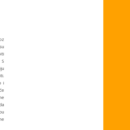
roz
su
ti
. S
ju
ti.
 i
će
ne
da
bu
ne