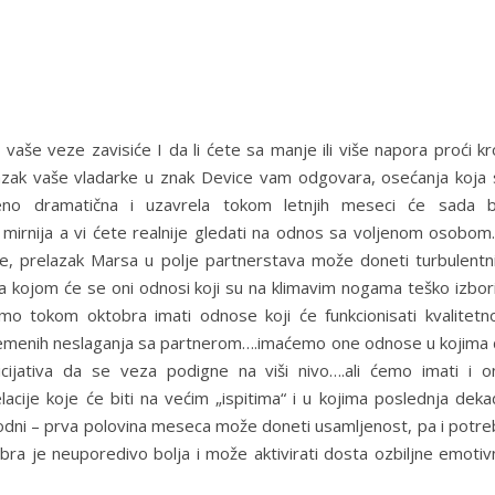
 vaše veze zavisiće I da li ćete sa manje ili više napora proći k
azak vaše vladarke u znak Device vam odgovara, osećanja koja 
šeno dramatična i uzavrela tokom letnjih meseci će sada bi
i mirnija a vi ćete realnije gledati na odnos sa voljenom osobom
e, prelazak Marsa u polje partnerstava može doneti turbulentni
a kojom će se oni odnosi koji su na klimavim nogama teško izbori
o tokom oktobra imati odnose koji će funkcionisati kvalitetno
menih neslaganja sa partnerom….imaćemo one odnose u kojima 
nicijativa da se veza podigne na viši nivo….ali ćemo imati i o
acije koje će biti na većim „ispitima“ i u kojima poslednja deka
odni – prva polovina meseca može doneti usamljenost, pa i potre
bra je neuporedivo bolja i može aktivirati dosta ozbiljne emotiv