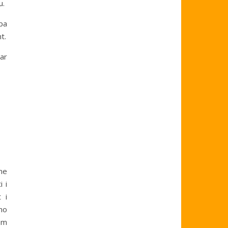
u.
pa
t.
zar
me
i i
 i
uno
rom