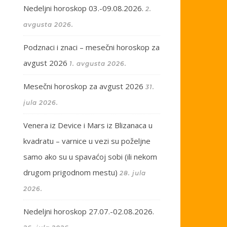
Nedeljni horoskop 03.-09.08.2026.
2.
avgusta 2026.
Podznaci i znaci – mesečni horoskop za
avgust 2026
1. avgusta 2026.
Mesečni horoskop za avgust 2026
31.
jula 2026.
Venera iz Device i Mars iz Blizanaca u
kvadratu – varnice u vezi su poželjne
samo ako su u spavaćoj sobi (ili nekom
drugom prigodnom mestu)
28. jula
2026.
Nedeljni horoskop 27.07.-02.08.2026.