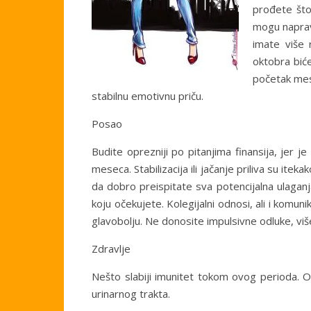
prođete što
mogu napravi
imate više 
oktobra biće
početak mese
stabilnu emotivnu priču.
Posao
Budite oprezniji po pitanjima finansija, jer j
meseca. Stabilizacija ili jačanje priliva su itek
da dobro preispitate sva potencijalna ulaganj
koju očekujete. Kolegijalni odnosi, ali i kom
glavobolju. Ne donosite impulsivne odluke, više
Zdravlje
Nešto slabiji imunitet tokom ovog perioda. Os
urinarnog trakta.