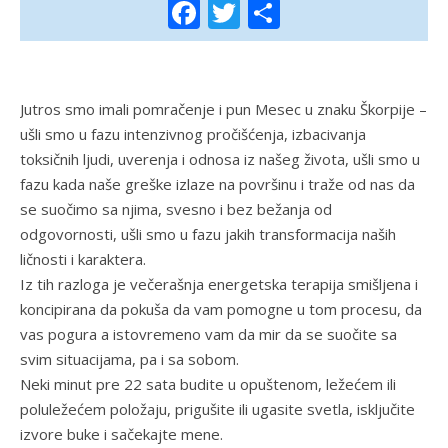
Facebook
Twitter
Share
Jutros smo imali pomračenje i pun Mesec u znaku Škorpije –
ušli smo u fazu intenzivnog pročišćenja, izbacivanja
toksičnih ljudi, uverenja i odnosa iz našeg života, ušli smo u
fazu kada naše greške izlaze na površinu i traže od nas da
se suočimo sa njima, svesno i bez bežanja od
odgovornosti, ušli smo u fazu jakih transformacija naših
ličnosti i karaktera.
Iz tih razloga je večerašnja energetska terapija smišljena i
koncipirana da pokuša da vam pomogne u tom procesu, da
vas pogura a istovremeno vam da mir da se suočite sa
svim situacijama, pa i sa sobom.
Neki minut pre 22 sata budite u opuštenom, ležećem ili
poluležećem položaju, prigušite ili ugasite svetla, isključite
izvore buke i sačekajte mene.