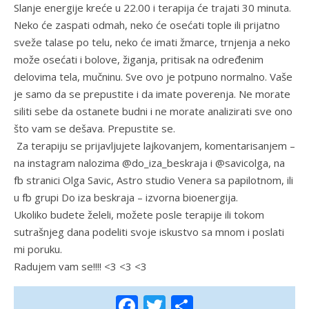
Slanje energije kreće u 22.00 i terapija će trajati 30 minuta.
Neko će zaspati odmah, neko će osećati tople ili prijatno
sveže talase po telu, neko će imati žmarce, trnjenja a neko
može osećati i bolove, žiganja, pritisak na određenim
delovima tela, mučninu. Sve ovo je potpuno normalno. Vaše
je samo da se prepustite i da imate poverenja. Ne morate
siliti sebe da ostanete budni i ne morate analizirati sve ono
što vam se dešava. Prepustite se.
Za terapiju se prijavljujete lajkovanjem, komentarisanjem –
na instagram nalozima @do_iza_beskraja i @savicolga, na
fb stranici Olga Savic, Astro studio Venera sa papilotnom, ili
u fb grupi Do iza beskraja – izvorna bioenergija.
Ukoliko budete želeli, možete posle terapije ili tokom
sutrašnjeg dana podeliti svoje iskustvo sa mnom i poslati
mi poruku.
Radujem vam se!!!! <3 <3 <3
Facebook
Twitter
Share