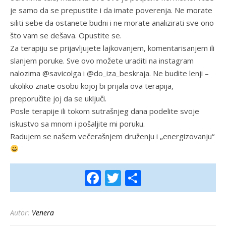
je samo da se prepustite i da imate poverenja. Ne morate
siliti sebe da ostanete budni i ne morate analizirati sve ono
što vam se dešava. Opustite se.
Za terapiju se prijavljujete lajkovanjem, komentarisanjem ili
slanjem poruke. Sve ovo možete uraditi na instagram
nalozima @savicolga i @do_iza_beskraja. Ne budite lenji –
ukoliko znate osobu kojoj bi prijala ova terapija,
preporučite joj da se uključi.
Posle terapije ili tokom sutrašnjeg dana podelite svoje
iskustvo sa mnom i pošaljite mi poruku.
Radujem se našem večerašnjem druženju i „energizovanju“
Facebook
Twitter
Share
Autor:
Venera