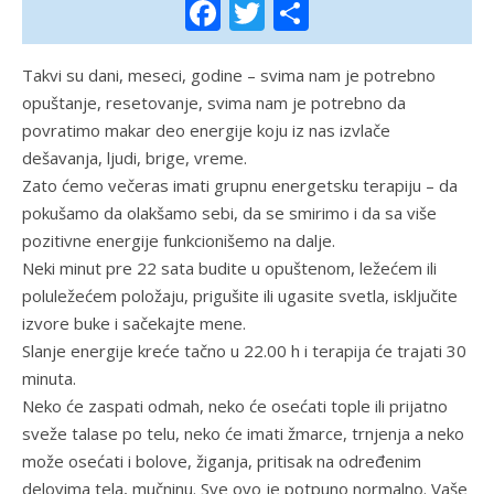
Facebook
Twitter
Share
Takvi su dani, meseci, godine – svima nam je potrebno
opuštanje, resetovanje, svima nam je potrebno da
povratimo makar deo energije koju iz nas izvlače
dešavanja, ljudi, brige, vreme.
Zato ćemo večeras imati grupnu energetsku terapiju – da
pokušamo da olakšamo sebi, da se smirimo i da sa više
pozitivne energije funkcionišemo na dalje.
Neki minut pre 22 sata budite u opuštenom, ležećem ili
poluležećem položaju, prigušite ili ugasite svetla, isključite
izvore buke i sačekajte mene.
Slanje energije kreće tačno u 22.00 h i terapija će trajati 30
minuta.
Neko će zaspati odmah, neko će osećati tople ili prijatno
sveže talase po telu, neko će imati žmarce, trnjenja a neko
može osećati i bolove, žiganja, pritisak na određenim
delovima tela, mučninu. Sve ovo je potpuno normalno. Vaše