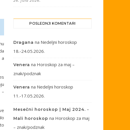
26. jula 2026.
POSLEDNJI KOMENTARI
na
Nedeljni horoskop
Dragana
nu
da
18.-24.05.2026.
, a
na
Horoskop za maj –
Venera
znak/podznak
es
ju
na
Nedeljni horoskop
Venera
 –
11.-17.05.2026.
Mesečni horoskop | Maj 2024. -
sve
ilo
na
Horoskop za maj
Mali horoskop
sto
– znak/podznak