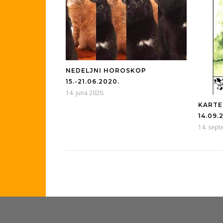
NEDELJNI HOROSKOP
15.-21.06.2020.
14. juna 2020.
KARTE
14.09.
14. sept