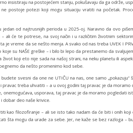
orno insistiraju na postojećem stanju, pokušavaju da ga održe, us
ne postoje potezi koji mogu situaciju vratiti na početak. Proc
jedan od najtrusnijih perioda u 2025-oj. Naravno da ovo pišem
 – ali će te potrese, na svoj način i u različitim životnim sektor
zaista je vreme da se nešto menja. A svako od nas treba UVEK I P
 koje su NAŠE greške – i bilo bi lepo da prestanemo da svaljuje
ivot koji eto nije sada na našoj strani, na neku planetu ili aspe
 izbegnemo da nešto promenimo kod sebe.
 budete svesni da one ne UTIČU na nas, one samo „pokazuju“ š
 i pravac treba uhvatiti – a u ovoj godini taj pravac je da moramo
uje, onemogućava, usporava, taj pravac je da moramo pogledati ist
i i dobar deo naše krivice.
ti kao filozofiranje – ali se isto tako nadam da će biti i onih koji
pitati šta mogu da urade za sebe. Jer, ne kaže se bez razloga – b