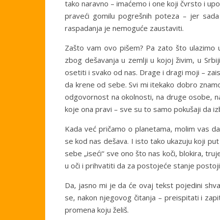
tako naravno – imaćemo i one koji čvrsto i up
praveći gomilu pogrešnih poteza – jer sada 
raspadanja je nemoguće zaustaviti.
Zašto vam ovo pišem? Pa zato što ulazimo u 
zbog dešavanja u zemlji u kojoj živim, u Srbiji
osetiti i svako od nas. Drage i dragi moji – 
da krene od sebe. Svi mi itekako dobro znamo
odgovornost na okolnosti, na druge osobe, na ž
koje ona pravi – sve su to samo pokušaji da
Kada već pričamo o planetama, molim vas da
se kod nas dešava. I isto tako ukazuju koji put
sebe „iseći“ sve ono što nas koči, blokira, tr
u oči i prihvatiti da za postojeće stanje postoj
Da, jasno mi je da će ovaj tekst pojedini shvati
se, nakon njegovog čitanja – preispitati i za
promena koju želiš.