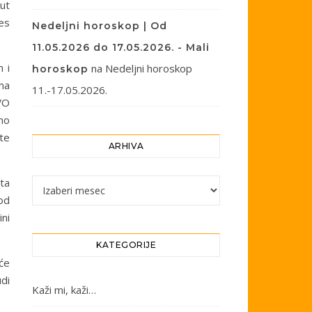
put
es
Nedeljni horoskop | Od
11.05.2026 do 17.05.2026. - Mali
 i
na
Nedeljni horoskop
horoskop
ima
11.-17.05.2026.
RVO
mo
kte
ARHIVA
ta
Arhiva
 od
ini
KATEGORIJE
 će
udi
Kaži mi, kaži…