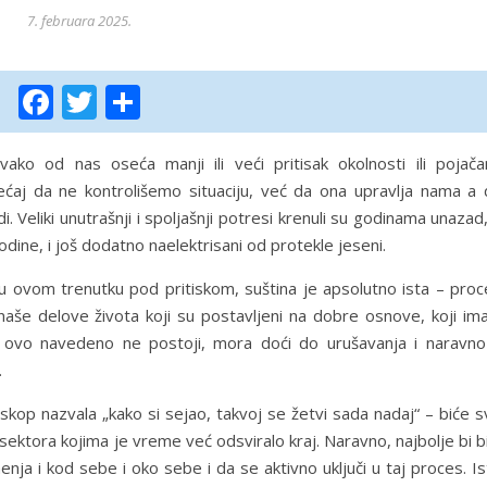
7. februara 2025.
Facebook
Twitter
Share
o od nas oseća manji ili veći pritisak okolnosti ili pojača
ćaj da ne kontrolišemo situaciju, već da ona upravlja nama a 
eliki unutrašnji i spoljašnji potresi krenuli su godinama unazad
dine, i još dodatno naelektrisani od protekle jeseni.
 u ovom trenutku pod pritiskom, suština je apsolutno ista – proc
aše delove života koji su postavljeni na dobre osnove, koji ima
e ovo navedeno ne postoji, mora doći do urušavanja i naravno
.
oskop nazvala „kako si sejao, takvoj se žetvi sada nadaj“ – biće 
i sektora kojima je vreme već odsviralo kraj. Naravno, najbolje bi b
ja i kod sebe i oko sebe i da se aktivno uključi u taj proces. I