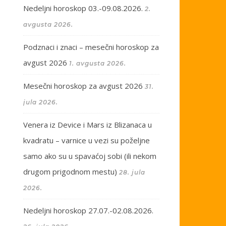
Nedeljni horoskop 03.-09.08.2026.
2.
avgusta 2026.
Podznaci i znaci – mesečni horoskop za
avgust 2026
1. avgusta 2026.
Mesečni horoskop za avgust 2026
31.
jula 2026.
Venera iz Device i Mars iz Blizanaca u
kvadratu – varnice u vezi su poželjne
samo ako su u spavaćoj sobi (ili nekom
drugom prigodnom mestu)
28. jula
2026.
Nedeljni horoskop 27.07.-02.08.2026.