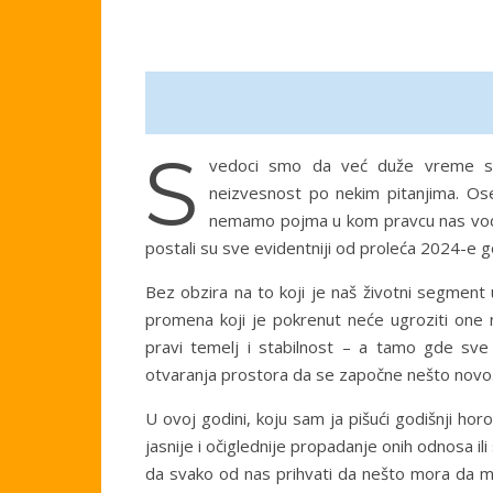
S
vedoci smo da već duže vreme svak
neizvesnost po nekim pitanjima. Ose
nemamo pojma u kom pravcu nas vodi. V
postali su sve evidentniji od proleća 2024-e go
Bez obzira na to koji je naš životni segment
promena koji je pokrenut neće ugroziti one n
pravi temelj i stabilnost – a tamo gde sv
otvaranja prostora da se započne nešto novo
U ovoj godini, koju sam ja pišući godišnji hor
jasnije i očiglednije propadanje onih odnosa il
da svako od nas prihvati da nešto mora da men