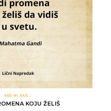
KAŽI MI, KAŽI...
ROMENA KOJU ŽELIŠ