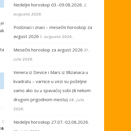
Nedeljni horoskop 03.-09.08.2026.
2.
avgusta 2026.
e!
Podznaci i znaci – mesečni horoskop za
ak
avgust 2026
1. avgusta 2026.
ota
Mesečni horoskop za avgust 2026
31.
jula 2026.
Venera iz Device i Mars iz Blizanaca u
kvadratu – varnice u vezi su poželjne
samo ako su u spavaćoj sobi (ili nekom
drugom prigodnom mestu)
28. jula
2026.
Nedeljni horoskop 27.07.-02.08.2026.
E
26