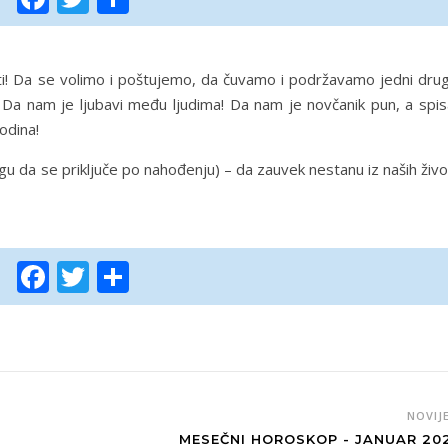
sti! Da se volimo i poštujemo, da čuvamo i podržavamo jedni drug
a nam je ljubavi među ljudima! Da nam je novčanik pun, a spis
odina!
gu da se priključe po nahođenju) – da zauvek nestanu iz naših živ
Facebook
Twitter
Share
NOVIJ
MESEČNI HOROSKOP - JANUAR 20