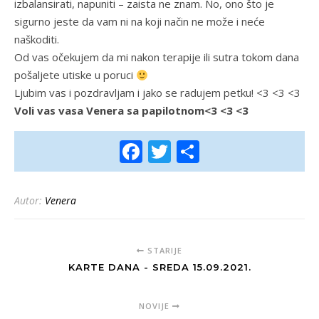
izbalansirati, napuniti – zaista ne znam. No, ono što je
sigurno jeste da vam ni na koji način ne može i neće
naškoditi.
Od vas očekujem da mi nakon terapije ili sutra tokom dana
pošaljete utiske u poruci
Ljubim vas i pozdravljam i jako se radujem petku! <3 <3 <3
Voli vas vasa Venera sa papilotnom<3 <3 <3
Facebook
Twitter
Share
Autor:
Venera
STARIJE
KARTE DANA - SREDA 15.09.2021.
NOVIJE