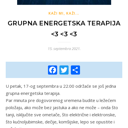
KAŽI MI, KAŽI...
GRUPNA ENERGETSKA TERAPIJA
<3 <3 <3
15. septembra 2021.
Facebook
Twitter
Share
U petak, 17-og septembra u 22.00 održaće se još jedna
grupna energetska terapija.
Par minuta pre dogovorenog vremena budite u ležećem
položaju, ako može bez jastuka a ako ne može – onda što
tanji, isključite sve ometače, što električne i elektronske,
što kućnoljubimske, dečije, komšijske, lepo se opustite i