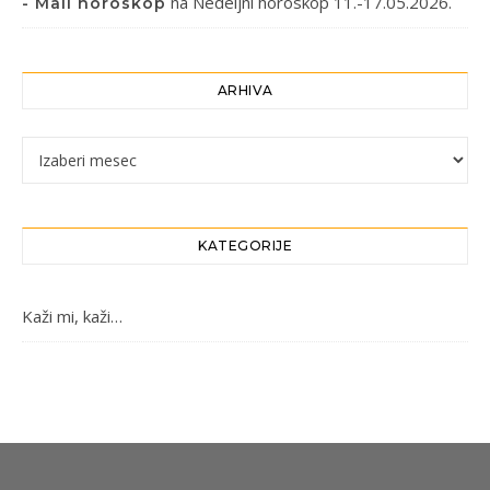
na
Nedeljni horoskop 11.-17.05.2026.
- Mali horoskop
ARHIVA
Arhiva
KATEGORIJE
Kaži mi, kaži…