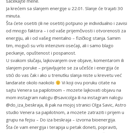
sačekajte mene.
Ja krećem sa slanjem energije u 22.01. Slanje će trajati 30
minuta.
Šta ćete osetiti (ili ne osetiti) potpuno je individualno i zavisi
od mnogo faktora – i od vaše prijemčivosti i otvorenosti za
energiju, ali i od vašeg mentalno – fizičkog stanja. Samim
tim, mogući su vrlo intenzivni osećaji, ali i samo blago
peckanje, opuštenost i pospanost.
U svakom slučaju, lajkovanjem ove objave, komentarom ili
slanjem poruke – prijavljujete se za učešće i energija će
stići do vas čak i ako u trenutku slanja niste u krevetu već
landarate okolo naokolo
Vi koji ovu poruku citate na
sajtu Venera sa papilotnom – mozete lajkovati objavu na
mom instagram nalogu @savicolga ili na instagram nalogu
@do_iza_beskraja, ili pak na mojoj stranici Olga Savic, Astro
studio Venera sa papilotnom, a mozete zatraziti i prijem u
grupu na fejsu – Do iza beskraja – izvorna bioenergija.
Šta će vam energija i terapija u petak doneti, popraviti,