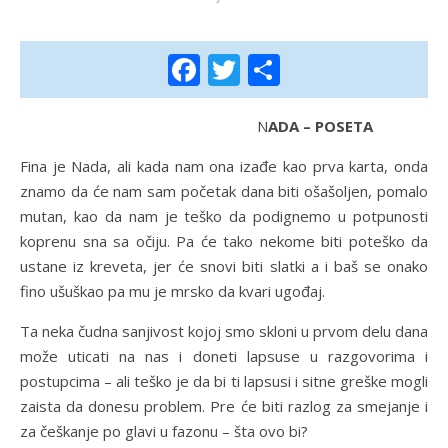
Facebook
Twitter
Share
NADA – POSETA
Fina je Nada, ali kada nam ona izađe kao prva karta, onda
znamo da će nam sam početak dana biti ošašoljen, pomalo
mutan, kao da nam je teško da podignemo u potpunosti
koprenu sna sa očiju. Pa će tako nekome biti poteško da
ustane iz kreveta, jer će snovi biti slatki a i baš se onako
fino ušuškao pa mu je mrsko da kvari ugođaj.
Ta neka čudna sanjivost kojoj smo skloni u prvom delu dana
može uticati na nas i doneti lapsuse u razgovorima i
postupcima – ali teško je da bi ti lapsusi i sitne greške mogli
zaista da donesu problem. Pre će biti razlog za smejanje i
za češkanje po glavi u fazonu – šta ovo bi?