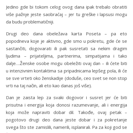
Jedino gde bi tokom celog ovog dana ipak trebalo obratiti
više pažnje jeste saobraćaj – jer tu greške i lapsusi mogu
da budu problematičniji.
Drugi deo dana obeležava karta Poseta – pa eto
popodneva koje je aktivno, gde smo u pokretu, gde će se
sastančiti, dogovarati ili pak susretati sa nekim dragim
ljudima – prijateljima, partnerima, simpatijama i tako
dalje….Ženske osobe mogu obeležiti ovaj dan – ili ćete biti
u intenzivnim kontaktima sa pripadnicama lepšeg pola, ili će
se sve vrteti oko ženskadije (doduše, ceo svet se non stop
vrti na taj način, ali eto kao danas još više).
Dan je zaista lep za svaki dogovor i susret jer će biti
prisutna i energija koja donosi razumevanje, ali i energija
koja može napraviti dobar dil. Takođe, ovaj petak –
pogotovo drugi deo dana jeste dobar i za pokretanje
svega što ste zamislili, namerili, isplanirali. Pa za koji god se