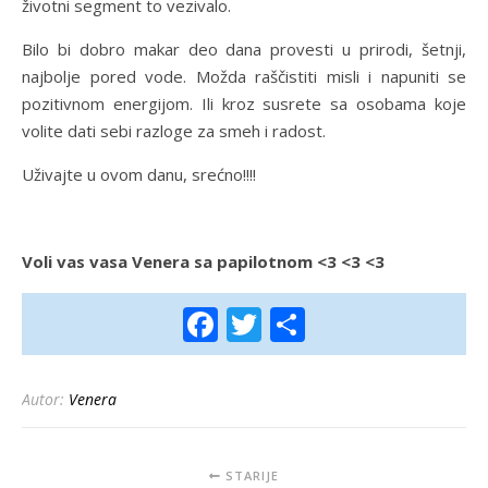
životni segment to vezivalo.
Bilo bi dobro makar deo dana provesti u prirodi, šetnji,
najbolje pored vode. Možda raščistiti misli i napuniti se
pozitivnom energijom. Ili kroz susrete sa osobama koje
volite dati sebi razloge za smeh i radost.
Uživajte u ovom danu, srećno!!!!
Voli vas vasa Venera sa papilotnom <3 <3 <3
Facebook
Twitter
Share
Autor:
Venera
STARIJE