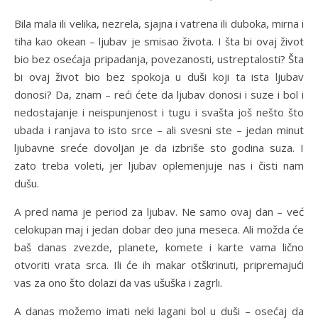
Bila mala ili velika, nezrela, sjajna i vatrena ili duboka, mirna i
tiha kao okean – ljubav je smisao života. I šta bi ovaj život
bio bez osećaja pripadanja, povezanosti, ustreptalosti? Šta
bi ovaj život bio bez spokoja u duši koji ta ista ljubav
donosi? Da, znam – reći ćete da ljubav donosi i suze i bol i
nedostajanje i neispunjenost i tugu i svašta još nešto što
ubada i ranjava to isto srce – ali svesni ste – jedan minut
ljubavne sreće dovoljan je da izbriše sto godina suza. I
zato treba voleti, jer ljubav oplemenjuje nas i čisti nam
dušu.
A pred nama je period za ljubav. Ne samo ovaj dan – već
celokupan maj i jedan dobar deo juna meseca. Ali možda će
baš danas zvezde, planete, komete i karte vama lično
otvoriti vrata srca. Ili će ih makar otškrinuti, pripremajući
vas za ono što dolazi da vas ušuška i zagrli.
A danas možemo imati neki lagani bol u duši – osećaj da