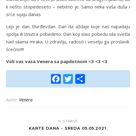
li nešto stopedeseto – nebitno je. Samo neka vaša duša i
srce sijaju danas.
Lep je dan. Đurđevdan. Dan da aždaje koje nas napadaju
spolja ili iznutra pobedimo. Dan koji slavi pobedu sila svetla
nad silama mraka. U zdravlju, radosti i veselju ga proslavili.
Srećno!!!!
Voli vas vasa Venera sa papilotnom <3 <3 <3
Facebook
Twitter
Share
Autor:
Venera
STARIJE
KARTE DANA - SREDA 05.05.2021.