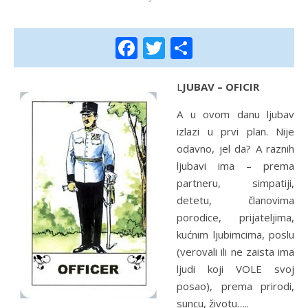
Facebook
Twitter
Share
LJUBAV – OFICIR
A u ovom danu ljubav
izlazi u prvi plan. Nije
odavno, jel da? A raznih
ljubavi ima – prema
partneru, simpatiji,
detetu, članovima
porodice, prijateljima,
kućnim ljubimcima, poslu
(verovali ili ne zaista ima
ljudi koji VOLE svoj
posao), prema prirodi,
suncu, životu…..