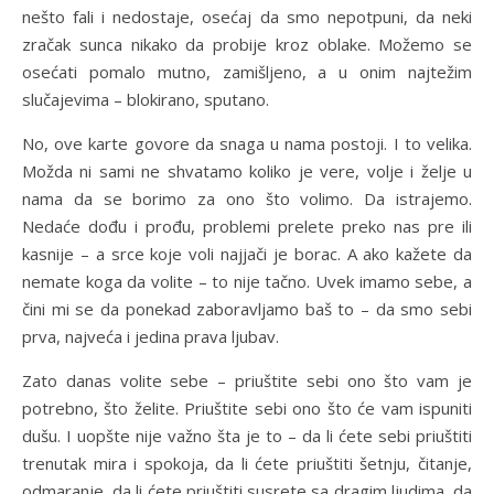
nešto fali i nedostaje, osećaj da smo nepotpuni, da neki
zračak sunca nikako da probije kroz oblake. Možemo se
osećati pomalo mutno, zamišljeno, a u onim najtežim
slučajevima – blokirano, sputano.
No, ove karte govore da snaga u nama postoji. I to velika.
Možda ni sami ne shvatamo koliko je vere, volje i želje u
nama da se borimo za ono što volimo. Da istrajemo.
Nedaće dođu i prođu, problemi prelete preko nas pre ili
kasnije – a srce koje voli najjači je borac. A ako kažete da
nemate koga da volite – to nije tačno. Uvek imamo sebe, a
čini mi se da ponekad zaboravljamo baš to – da smo sebi
prva, najveća i jedina prava ljubav.
Zato danas volite sebe – priuštite sebi ono što vam je
potrebno, što želite. Priuštite sebi ono što će vam ispuniti
dušu. I uopšte nije važno šta je to – da li ćete sebi priuštiti
trenutak mira i spokoja, da li ćete priuštiti šetnju, čitanje,
odmaranje, da li ćete priuštiti susrete sa dragim ljudima, da