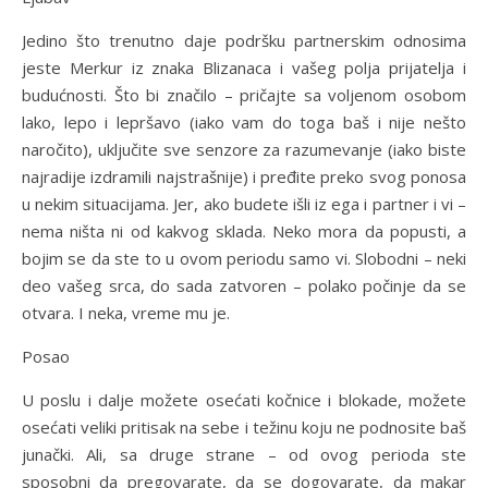
Jedino što trenutno daje podršku partnerskim odnosima
jeste Merkur iz znaka Blizanaca i vašeg polja prijatelja i
budućnosti. Što bi značilo – pričajte sa voljenom osobom
lako, lepo i lepršavo (iako vam do toga baš i nije nešto
naročito), uključite sve senzore za razumevanje (iako biste
najradije izdramili najstrašnije) i pređite preko svog ponosa
u nekim situacijama. Jer, ako budete išli iz ega i partner i vi –
nema ništa ni od kakvog sklada. Neko mora da popusti, a
bojim se da ste to u ovom periodu samo vi. Slobodni – neki
deo vašeg srca, do sada zatvoren – polako počinje da se
otvara. I neka, vreme mu je.
Posao
U poslu i dalje možete osećati kočnice i blokade, možete
osećati veliki pritisak na sebe i težinu koju ne podnosite baš
junački. Ali, sa druge strane – od ovog perioda ste
sposobni da pregovarate, da se dogovarate, da makar