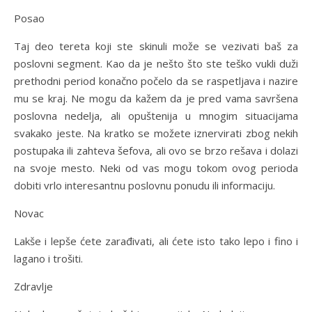
Posao
Taj deo tereta koji ste skinuli može se vezivati baš za
poslovni segment. Kao da je nešto što ste teško vukli duži
prethodni period konačno počelo da se raspetljava i nazire
mu se kraj. Ne mogu da kažem da je pred vama savršena
poslovna nedelja, ali opuštenija u mnogim situacijama
svakako jeste. Na kratko se možete iznervirati zbog nekih
postupaka ili zahteva šefova, ali ovo se brzo rešava i dolazi
na svoje mesto. Neki od vas mogu tokom ovog perioda
dobiti vrlo interesantnu poslovnu ponudu ili informaciju.
Novac
Lakše i lepše ćete zarađivati, ali ćete isto tako lepo i fino i
lagano i trošiti.
Zdravlje