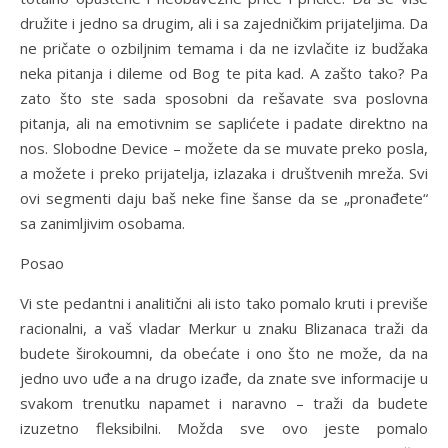
družite i jedno sa drugim, ali i sa zajedničkim prijateljima. Da
ne pričate o ozbiljnim temama i da ne izvlačite iz budžaka
neka pitanja i dileme od Bog te pita kad. A zašto tako? Pa
zato što ste sada sposobni da rešavate sva poslovna
pitanja, ali na emotivnim se saplićete i padate direktno na
nos. Slobodne Device – možete da se muvate preko posla,
a možete i preko prijatelja, izlazaka i društvenih mreža. Svi
ovi segmenti daju baš neke fine šanse da se „pronađete“
sa zanimljivim osobama.
Posao
Vi ste pedantni i analitični ali isto tako pomalo kruti i previše
racionalni, a vaš vladar Merkur u znaku Blizanaca traži da
budete širokoumni, da obećate i ono što ne može, da na
jedno uvo uđe a na drugo izađe, da znate sve informacije u
svakom trenutku napamet i naravno – traži da budete
izuzetno fleksibilni. Možda sve ovo jeste pomalo