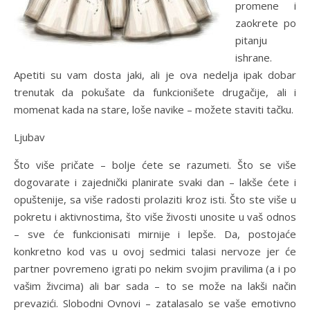
promene i
zaokrete po
pitanju
ishrane.
Apetiti su vam dosta jaki, ali je ova nedelja ipak dobar
trenutak da pokušate da funkcionišete drugačije, ali i
momenat kada na stare, loše navike – možete staviti tačku.
Ljubav
Što više pričate – bolje ćete se razumeti. Što se više
dogovarate i zajednički planirate svaki dan – lakše ćete i
opuštenije, sa više radosti prolaziti kroz isti. Što ste više u
pokretu i aktivnostima, što više živosti unosite u vaš odnos
– sve će funkcionisati mirnije i lepše. Da, postojaće
konkretno kod vas u ovoj sedmici talasi nervoze jer će
partner povremeno igrati po nekim svojim pravilima (a i po
vašim živcima) ali bar sada – to se može na lakši način
prevazići. Slobodni Ovnovi – zatalasalo se vaše emotivno