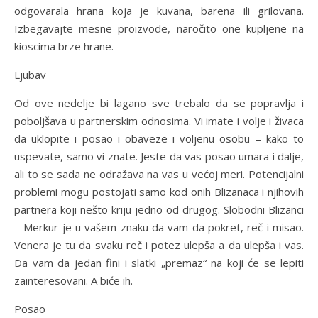
odgovarala hrana koja je kuvana, barena ili grilovana.
Izbegavajte mesne proizvode, naročito one kupljene na
kioscima brze hrane.
Ljubav
Od ove nedelje bi lagano sve trebalo da se popravlja i
poboljšava u partnerskim odnosima. Vi imate i volje i živaca
da uklopite i posao i obaveze i voljenu osobu – kako to
uspevate, samo vi znate. Jeste da vas posao umara i dalje,
ali to se sada ne odražava na vas u većoj meri. Potencijalni
problemi mogu postojati samo kod onih Blizanaca i njihovih
partnera koji nešto kriju jedno od drugog. Slobodni Blizanci
– Merkur je u vašem znaku da vam da pokret, reč i misao.
Venera je tu da svaku reč i potez ulepša a da ulepša i vas.
Da vam da jedan fini i slatki „premaz“ na koji će se lepiti
zainteresovani. A biće ih.
Posao