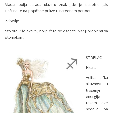
Vladar polja zarada ulazi u znak gde je izuzetno jak.
Računajte na pojačane prilive u narednom periodu.
Zdravlje
Što ste više aktivni, bolje ćete se osećati. Manji problemi sa
stomakom.
STRELAC
Hrana
Velika fizička
aktivnost i
trošenje
energije
tokom ove
nedelje, pa