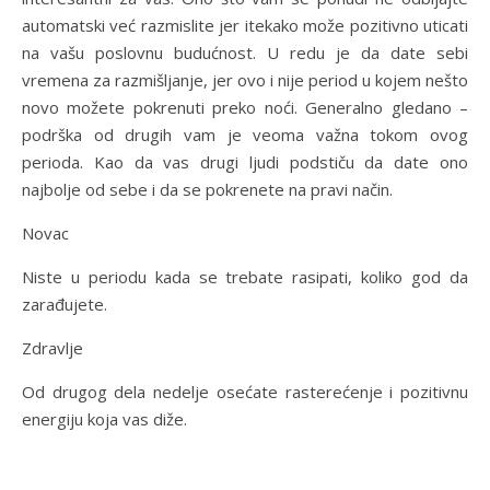
automatski već razmislite jer itekako može pozitivno uticati
na vašu poslovnu budućnost. U redu je da date sebi
vremena za razmišljanje, jer ovo i nije period u kojem nešto
novo možete pokrenuti preko noći. Generalno gledano –
podrška od drugih vam je veoma važna tokom ovog
perioda. Kao da vas drugi ljudi podstiču da date ono
najbolje od sebe i da se pokrenete na pravi način.
Novac
Niste u periodu kada se trebate rasipati, koliko god da
zarađujete.
Zdravlje
Od drugog dela nedelje osećate rasterećenje i pozitivnu
energiju koja vas diže.