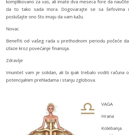
komplikovano za vas, ali imate dva meseca fore da naučite
da to tako sada mora. Dogovarajte se sa šefovima i
poslušajte ono što imaju da vam kažu.
Novac
Benefiti od vašeg rada u prethodnom periodu počeće da
izlaze kroz povećanje finansija.
Zdravlje
Imunitet vam je solidan, ali bi ipak trebalo voditi računa o
potencijalnim prehladama i stanju zglobova.
VAGA
Hrana
Kolebanja