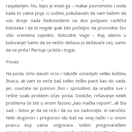
raspilavljen. No, lepo je imati ga – makar povremeno i onda
kada to vama prija. U suštini, pokušavam da vam kažem da
vas dvoje sada funkcionišete na dva potpuno različita
koloseka i da bi negde ipak bilo poželjno da provodite što
više vremena zajedno. Slobodne Vage – ihaj, idemo u
ludovanje! Samo da se nešto dešava (a dešavaće se), samo
da se priča i flertuje (a biće i toga).
Posao
Na poslu ćete davati srce i takođe ostavljati veliku količinu
živaca, ali vam to neće baš toliko teško pasti kao do sada.
Jer, osećate se ponovo živo i sposobno da uradite sve i
rešite svaki problem očas posla. Doduše, rešavanje nekih
problema će biti u onom fazonu „kao mačka repom“, ali šta
sad – bitno je da se reši i da su svi zadovoljni. Vi naročito.
Neki dogovori i pregovori idu baš na onaj način i u onom
pravcu koji vama odgovara. Vašim pregovaračkim