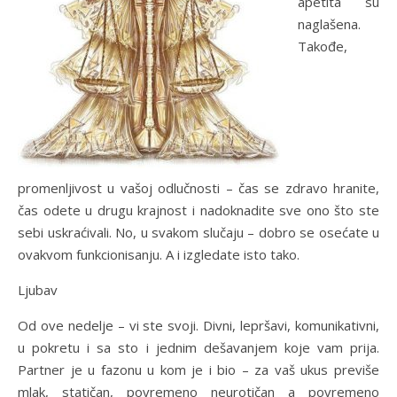
apetita su
naglašena.
Takođe,
promenljivost u vašoj odlučnosti – čas se zdravo hranite,
čas odete u drugu krajnost i nadoknadite sve ono što ste
sebi uskraćivali. No, u svakom slučaju – dobro se osećate u
ovakvom funkcionisanju. A i izgledate isto tako.
Ljubav
Od ove nedelje – vi ste svoji. Divni, lepršavi, komunikativni,
u pokretu i sa sto i jednim dešavanjem koje vam prija.
Partner je u fazonu u kom je i bio – za vaš ukus previše
mlak, statičan, povremeno neurotičan a povremeno