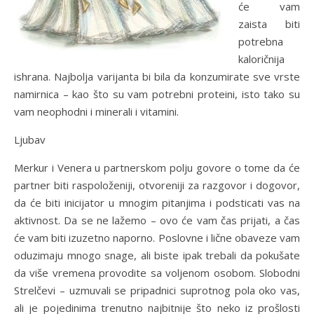
će vam
zaista biti
potrebna
kaloričnija
ishrana. Najbolja varijanta bi bila da konzumirate sve vrste
namirnica – kao što su vam potrebni proteini, isto tako su
vam neophodni i minerali i vitamini.
Ljubav
Merkur i Venera u partnerskom polju govore o tome da će
partner biti raspoloženiji, otvoreniji za razgovor i dogovor,
da će biti inicijator u mnogim pitanjima i podsticati vas na
aktivnost. Da se ne lažemo – ovo će vam čas prijati, a čas
će vam biti izuzetno naporno. Poslovne i lične obaveze vam
oduzimaju mnogo snage, ali biste ipak trebali da pokušate
da više vremena provodite sa voljenom osobom. Slobodni
Strelčevi – uzmuvali se pripadnici suprotnog pola oko vas,
ali je pojedinima trenutno najbitnije što neko iz prošlosti