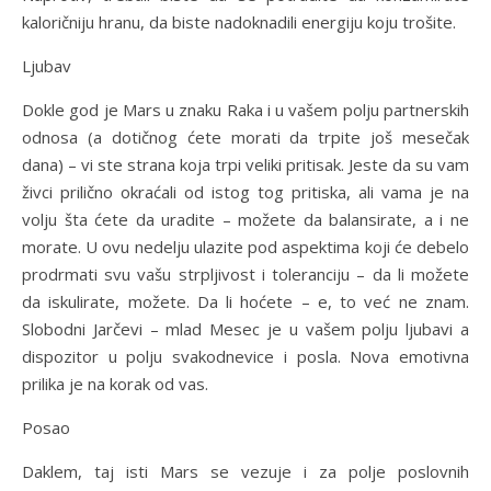
kaloričniju hranu, da biste nadoknadili energiju koju trošite.
Ljubav
Dokle god je Mars u znaku Raka i u vašem polju partnerskih
odnosa (a dotičnog ćete morati da trpite još mesečak
dana) – vi ste strana koja trpi veliki pritisak. Jeste da su vam
živci prilično okraćali od istog tog pritiska, ali vama je na
volju šta ćete da uradite – možete da balansirate, a i ne
morate. U ovu nedelju ulazite pod aspektima koji će debelo
prodrmati svu vašu strpljivost i toleranciju – da li možete
da iskulirate, možete. Da li hoćete – e, to već ne znam.
Slobodni Jarčevi – mlad Mesec je u vašem polju ljubavi a
dispozitor u polju svakodnevice i posla. Nova emotivna
prilika je na korak od vas.
Posao
Daklem, taj isti Mars se vezuje i za polje poslovnih