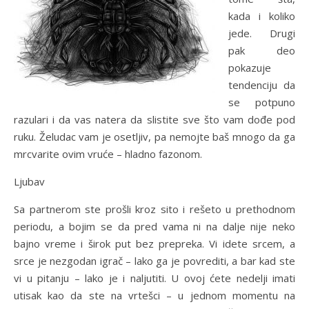
kada i koliko
jede. Drugi
pak deo
pokazuje
tendenciju da
se potpuno
razulari i da vas natera da slistite sve što vam dođe pod
ruku. Želudac vam je osetljiv, pa nemojte baš mnogo da ga
mrcvarite ovim vruće – hladno fazonom.
Ljubav
Sa partnerom ste prošli kroz sito i rešeto u prethodnom
periodu, a bojim se da pred vama ni na dalje nije neko
bajno vreme i širok put bez prepreka. Vi idete srcem, a
srce je nezgodan igrač – lako ga je povrediti, a bar kad ste
vi u pitanju – lako je i naljutiti. U ovoj ćete nedelji imati
utisak kao da ste na vrtešci – u jednom momentu na