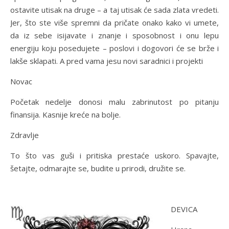
ostavite utisak na druge – a taj utisak će sada zlata vredeti.
Jer, što ste više spremni da pričate onako kako vi umete,
da iz sebe isijavate i znanje i sposobnost i onu lepu
energiju koju posedujete – poslovi i dogovori će se brže i
lakše sklapati. A pred vama jesu novi saradnici i projekti
Novac
Početak nedelje donosi malu zabrinutost po pitanju
finansija. Kasnije kreće na bolje.
Zdravlje
To što vas guši i pritiska prestaće uskoro. Spavajte,
šetajte, odmarajte se, budite u prirodi, družite se.
DEVICA