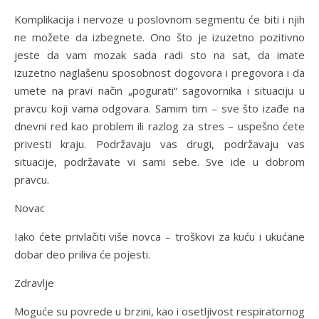
Komplikacija i nervoze u poslovnom segmentu će biti i njih
ne možete da izbegnete. Ono što je izuzetno pozitivno
jeste da vam mozak sada radi sto na sat, da imate
izuzetno naglašenu sposobnost dogovora i pregovora i da
umete na pravi način „pogurati“ sagovornika i situaciju u
pravcu koji vama odgovara. Samim tim – sve što izađe na
dnevni red kao problem ili razlog za stres – uspešno ćete
privesti kraju. Podržavaju vas drugi, podržavaju vas
situacije, podržavate vi sami sebe. Sve ide u dobrom
pravcu.
Novac
Iako ćete privlačiti više novca – troškovi za kuću i ukućane
dobar deo priliva će pojesti.
Zdravlje
Moguće su povrede u brzini, kao i osetljivost respiratornog