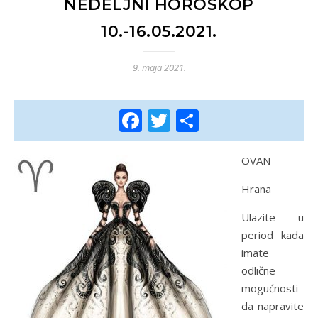
NEDELJNI HOROSKOP
10.-16.05.2021.
9. maja 2021.
Facebook
Twitter
Share
OVAN
Hrana
Ulazite u
period kada
imate
odlične
mogućnosti
da napravite