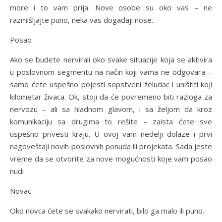
more i to vam prija. Nove osobe su oko vas – ne
razmišljajte puno, neka vas događaji nose.
Posao
Ako se budete nervirali oko svake situacije koja se aktivira
u poslovnom segmentu na način koji vama ne odgovara –
samo ćete uspešno pojesti sopstveni želudac i uništiti koji
kilometar živaca. Ok, stoji da će povremeno biti razloga za
nervozu – ali sa hladnom glavom, i sa željom da kroz
komunikaciju sa drugima to rešite – zaista ćete sve
uspešno privesti kraju. U ovoj vam nedelji dolaze i prvi
nagoveštaji novih poslovnih ponuda ili projekata. Sada jeste
vreme da se otvorite za nove mogućnosti koje vam posao
nudi
Novac
Oko novca ćete se svakako nervirati, bilo ga malo ili puno.