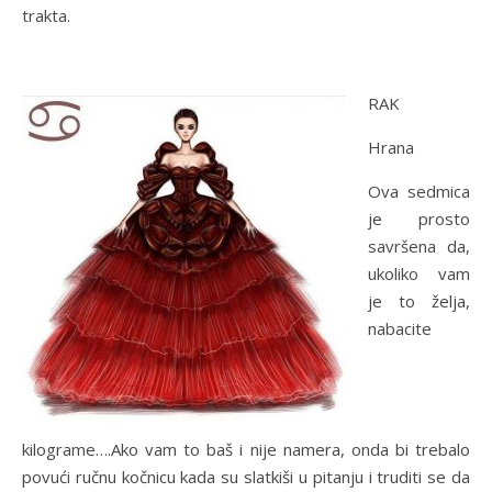
trakta.
RAK
Hrana
Ova sedmica
je prosto
savršena da,
ukoliko vam
je to želja,
nabacite
kilograme….Ako vam to baš i nije namera, onda bi trebalo
povući ručnu kočnicu kada su slatkiši u pitanju i truditi se da