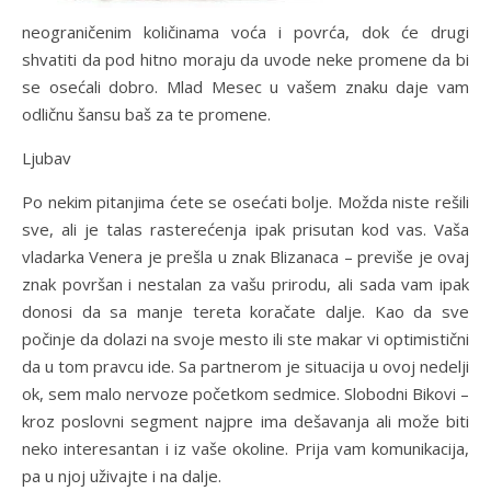
neograničenim količinama voća i povrća, dok će drugi
shvatiti da pod hitno moraju da uvode neke promene da bi
se osećali dobro. Mlad Mesec u vašem znaku daje vam
odličnu šansu baš za te promene.
Ljubav
Po nekim pitanjima ćete se osećati bolje. Možda niste rešili
sve, ali je talas rasterećenja ipak prisutan kod vas. Vaša
vladarka Venera je prešla u znak Blizanaca – previše je ovaj
znak površan i nestalan za vašu prirodu, ali sada vam ipak
donosi da sa manje tereta koračate dalje. Kao da sve
počinje da dolazi na svoje mesto ili ste makar vi optimistični
da u tom pravcu ide. Sa partnerom je situacija u ovoj nedelji
ok, sem malo nervoze početkom sedmice. Slobodni Bikovi –
kroz poslovni segment najpre ima dešavanja ali može biti
neko interesantan i iz vaše okoline. Prija vam komunikacija,
pa u njoj uživajte i na dalje.