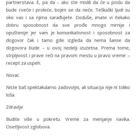
partnerstava. E, pa da – ako ste mislili da će u poslu da
bude cveće i proleće, bojim se da neće. Teškaški ljudi su
oko vas i sa njima sarađujete. Doduše, imate vi itekako
dobru sposobnost da sve prođe mnogo mirnije i
opuštenije jer vam je komunikativnost i sposobnost za
dogovor čak i tamo gde izgleda da nema šanse da
dogovora bude – u ovoj nedelji izuzetna. Prema tome,
strpljivost i prave reči na pravom mestu u pravo vreme –
recept za uspeh.
Novac
Niste baš spektakularno zadovoljni, ali situacija nije ni toliko
loša.
Zdravlje
Budite više u pokretu. Vreme za menjanje navika.
Osetljivost zglobova.