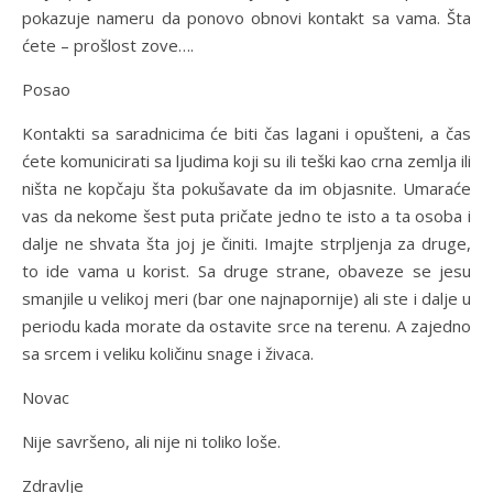
pokazuje nameru da ponovo obnovi kontakt sa vama. Šta
ćete – prošlost zove….
Posao
Kontakti sa saradnicima će biti čas lagani i opušteni, a čas
ćete komunicirati sa ljudima koji su ili teški kao crna zemlja ili
ništa ne kopčaju šta pokušavate da im objasnite. Umaraće
vas da nekome šest puta pričate jedno te isto a ta osoba i
dalje ne shvata šta joj je činiti. Imajte strpljenja za druge,
to ide vama u korist. Sa druge strane, obaveze se jesu
smanjile u velikoj meri (bar one najnapornije) ali ste i dalje u
periodu kada morate da ostavite srce na terenu. A zajedno
sa srcem i veliku količinu snage i živaca.
Novac
Nije savršeno, ali nije ni toliko loše.
Zdravlje