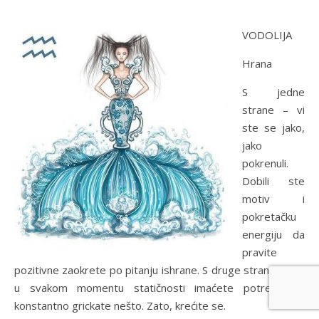
VODOLIJA
Hrana
S jedne
strane – vi
ste se jako,
jako
pokrenuli.
Dobili ste
motiv i
pokretačku
energiju da
pravite
pozitivne zaokrete po pitanju ishrane. S druge strane pak –
u svakom momentu statičnosti imaćete potrebu da
konstantno grickate nešto. Zato, krećite se.