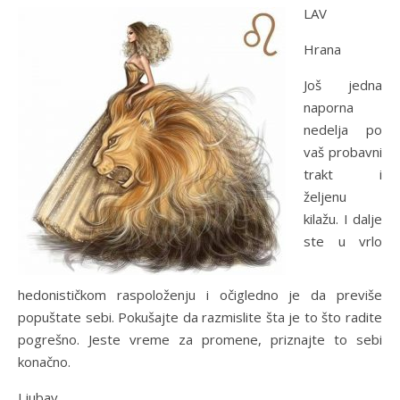
LAV
Hrana
Još jedna
naporna
nedelja po
vaš probavni
trakt i
željenu
kilažu. I dalje
ste u vrlo
hedonističkom raspoloženju i očigledno je da previše
popuštate sebi. Pokušajte da razmislite šta je to što radite
pogrešno. Jeste vreme za promene, priznajte to sebi
konačno.
Ljubav