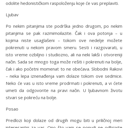
odolite hedonističkom raspoloženju koje će vas preplaviti.
Ljubav
Po nekim pitanjima ste podrška jedno drugom, po nekim
pitanjima se pak razmimoilazite. Čak i ova potonja – u
kojima niste usaglašeni – tokom ove nedelje možete
pokrenuti u nekom pravom smeru. Sesti i razgovarati, u
isto vreme ozbiljno i studiozno, ali na neki lakši i otvoreniji
način. Sada se mnogo toga može rešiti i pokrenuti na bolje,
čak i ako početni momenat to ne obećava. Slobodni Rakovi
– neka lepa iznenađenja vam dolaze tokom ove sedmice.
Neko će vas u isto vreme prodrmati i pokrenuti, a vi ćete
umeti da odgovorite na pravi način. U ljubavnom životu
stvari se pokreću na bolje.
Posao
Predlozi koji dolaze od drugih mogu biti u priličnoj meri
interesantni za vas. Ono što vam se ponudi ne odbijajte