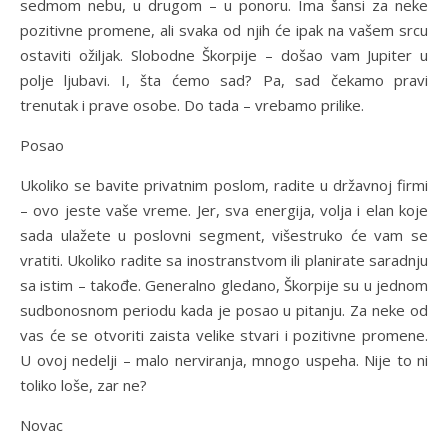
sedmom nebu, u drugom – u ponoru. Ima šansi za neke
pozitivne promene, ali svaka od njih će ipak na vašem srcu
ostaviti ožiljak. Slobodne Škorpije – došao vam Jupiter u
polje ljubavi. I, šta ćemo sad? Pa, sad čekamo pravi
trenutak i prave osobe. Do tada – vrebamo prilike.
Posao
Ukoliko se bavite privatnim poslom, radite u državnoj firmi
– ovo jeste vaše vreme. Jer, sva energija, volja i elan koje
sada ulažete u poslovni segment, višestruko će vam se
vratiti. Ukoliko radite sa inostranstvom ili planirate saradnju
sa istim – takođe. Generalno gledano, Škorpije su u jednom
sudbonosnom periodu kada je posao u pitanju. Za neke od
vas će se otvoriti zaista velike stvari i pozitivne promene.
U ovoj nedelji – malo nerviranja, mnogo uspeha. Nije to ni
toliko loše, zar ne?
Novac