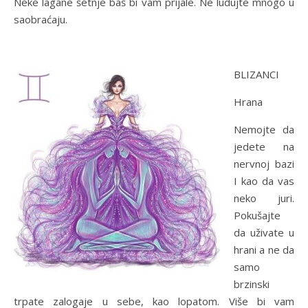
Neke lagane šetnje baš bi vam prijale. Ne ludujte mnogo u
saobraćaju.
BLIZANCI
Hrana
Nemojte da
jedete na
nervnoj bazi
I kao da vas
neko juri.
Pokušajte
da uživate u
hrani a ne da
samo
brzinski
trpate zalogaje u sebe, kao lopatom. Više bi vam