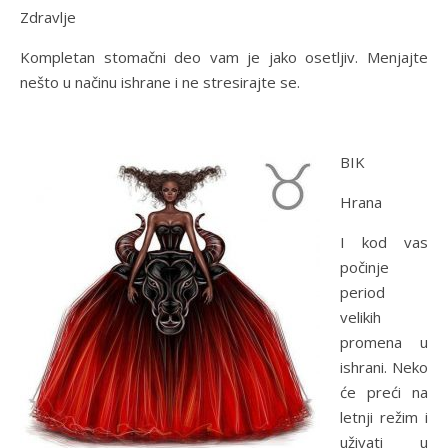
Zdravlje
Kompletan stomačni deo vam je jako osetljiv. Menjajte
nešto u načinu ishrane i ne stresirajte se.
BIK
Hrana
I kod vas
počinje
period
velikih
promena u
ishrani. Neko
će preći na
letnji režim i
uživati u