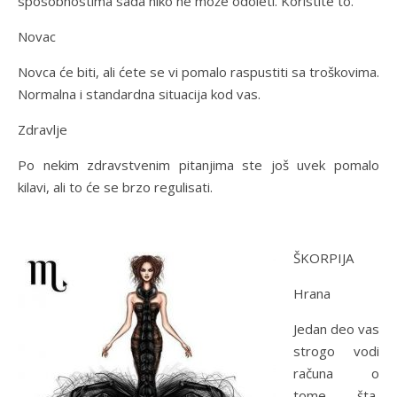
sposobnostima sada niko ne može odoleti. Koristite to.
Novac
Novca će biti, ali ćete se vi pomalo raspustiti sa troškovima.
Normalna i standardna situacija kod vas.
Zdravlje
Po nekim zdravstvenim pitanjima ste još uvek pomalo
kilavi, ali to će se brzo regulisati.
ŠKORPIJA
Hrana
Jedan deo vas
strogo vodi
računa o
tome šta,