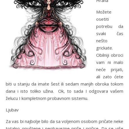
Hrana
Možete
osetiti
potrebu da
svaki čas
nešto
grickate.
Obilniji obroci
vam ni malo
neće prijati,
ali zato ćete
biti u stanju da imate šest ili sedam manjih obroka tokom
dana i isto toliko užina. Ok, to sada I odgovara vašem
želucu I kompletnom probavnom sistemu.
Ljubav
Za vas bi najbolje bilo da sa voljenom osobom pričate neke
totalno opuštene i neobavezne priče i pričice. Da se više