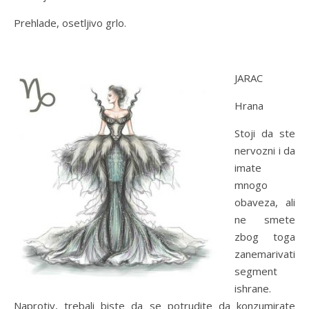
Prehlade, osetljivo grlo.
JARAC
Hrana
Stoji da ste
nervozni i da
imate
mnogo
obaveza, ali
ne smete
zbog toga
zanemarivati
segment
ishrane.
Naprotiv, trebali biste da se potrudite da konzumirate