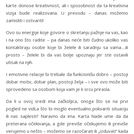
karte donose kreativnost, ali i sposobnost da ta kreativna
vizija bude realizovana. U prevodu – danas možemo
zamisliti i ostvariti!
Ovo su energije koje govore o skretanju pažnje na vas, kao
i na ono što radite – pa danas neće biti čudno ukoliko vas
kontaktiraju osobe koje bi želele ili saradnju sa vama….ili
prosto – želele bi da vas bolje upoznaju jer ste ostavili
utisak na njih.
I emotivne relacije bi trebale da funkcionišu dobro – postoji
dobar motiv, dobar plan, postoji želja – i sve ovo može biti
sprovedeno sa osobom koja vam je k srcu prirasla.
Da li u ovoj sredi ima začkoljica, onoga što se na prvi
pogled ne vidi,a što bi moglo eventualno pokvariti situaciju
ili nas saplesti? Naravno da ima. Karta Nade ume da da
preterana očekivanja, a gde previše očekujemo ili previše
verujemo u nešto – možemo se razočarati ili „izduvati“ kada