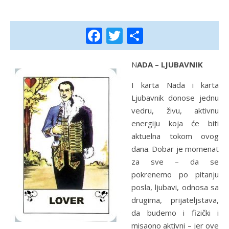
Facebook
Twitter
Share
NADA – LJUBAVNIK
I karta Nada i karta
Ljubavnik donose jednu
vedru, živu, aktivnu
energiju koja će biti
aktuelna tokom ovog
dana. Dobar je momenat
za sve – da se
pokrenemo po pitanju
posla, ljubavi, odnosa sa
drugima, prijateljstava,
da budemo i fizički i
misaono aktivni – jer ove