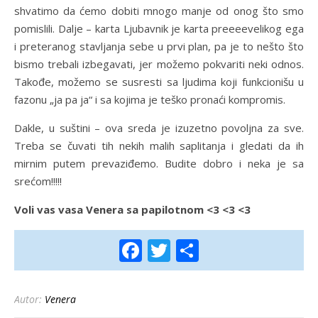
shvatimo da ćemo dobiti mnogo manje od onog što smo
pomislili. Dalje – karta Ljubavnik je karta preeeevelikog ega
i preteranog stavljanja sebe u prvi plan, pa je to nešto što
bismo trebali izbegavati, jer možemo pokvariti neki odnos.
Takođe, možemo se susresti sa ljudima koji funkcionišu u
fazonu „ja pa ja“ i sa kojima je teško pronaći kompromis.
Dakle, u suštini – ova sreda je izuzetno povoljna za sve.
Treba se čuvati tih nekih malih saplitanja i gledati da ih
mirnim putem prevaziđemo. Budite dobro i neka je sa
srećom!!!!!
Voli vas vasa Venera sa papilotnom <3 <3 <3
Facebook
Twitter
Share
Autor:
Venera