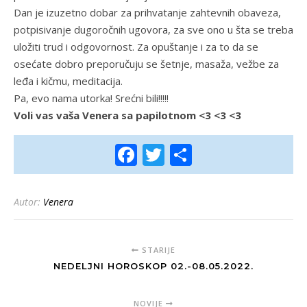
Dan je izuzetno dobar za prihvatanje zahtevnih obaveza,
potpisivanje dugoročnih ugovora, za sve ono u šta se treba
uložiti trud i odgovornost. Za opuštanje i za to da se
osećate dobro preporučuju se šetnje, masaža, vežbe za
leđa i kičmu, meditacija.
Pa, evo nama utorka! Srećni bili!!!!!
Voli vas vaša Venera sa papilotnom <3 <3 <3
Facebook
Twitter
Share
Autor:
Venera
STARIJE
NEDELJNI HOROSKOP 02.-08.05.2022.
NOVIJE