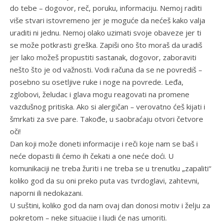
do tebe – dogovor, reč, poruku, informaciju. Nemoj raditi
više stvari istovremeno jer je moguće da nećeš kako valja
uraditi ni jednu. Nemoj olako uzimati svoje obaveze jer ti
se može potkrasti greška. Zapiši ono što moraš da uradiš
jer lako možeš propustiti sastanak, dogovor, zaboraviti
nešto što je od važnosti. Vodi računa da se ne povrediš –
posebno su osetljive ruke i noge na povrede. Leđa,
zglobovi, želudac i glava mogu reagovati na promene
vazdušnog pritiska. Ako si alergičan – verovatno ćeš kijati i
šmrkati za sve pare. Takođe, u saobraćaju otvori četvore
oči!
Dan koji može doneti informacije i reči koje nam se baš i
neće dopasti ili ćemo ih čekati a one neće doći. U
komunikaciji ne treba žuriti i ne treba se u trenutku „zapaliti“
koliko god da su oni preko puta vas tvrdoglavi, zahtevni,
naporni ili nedokazani.
U suštini, koliko god da nam ovaj dan donosi motiv i želju za
pokretom – neke situacije i ljudi će nas umoriti.