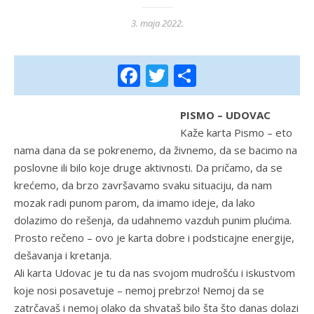
3. maja 2022.
Facebook
Twitter
Share
PISMO – UDOVAC
Kaže karta Pismo – eto
nama dana da se pokrenemo, da živnemo, da se bacimo na
poslovne ili bilo koje druge aktivnosti. Da pričamo, da se
krećemo, da brzo završavamo svaku situaciju, da nam
mozak radi punom parom, da imamo ideje, da lako
dolazimo do rešenja, da udahnemo vazduh punim plućima.
Prosto rečeno – ovo je karta dobre i podsticajne energije,
dešavanja i kretanja.
Ali karta Udovac je tu da nas svojom mudrošću i iskustvom
koje nosi posavetuje – nemoj prebrzo! Nemoj da se
zatrčavaš i nemoj olako da shvataš bilo šta što danas dolazi