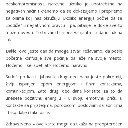
beskompromisnost. Naravno, ukoliko je upotrebimo na
negativan način i krenemo da se dokazujemo i prepiremo
sa onima koji nas okružuju. Ukoliko energija počne da se
„podiže“ u negativnom pravcu – pa, pitanje je dokle sve to
može dovesti. To bi vam bila ona varijanta – udario tuk na
luk.
Dakle, ovo jeste dan da mnoge stvari rešavamo, da posle
početne konfuzije sve počinje da leže na svoje mesto.
Hoćemo li se ispetljati? Hoćemo, naravno.
Sudeći po karti Ljubavnik, drugi deo dana jeste pokretniji,
življi, ispunjen lepom energijom i finim kontaktima,
komunikacijom. Zato drugi deo dana koristite za to da
unesete pozitivnu energiju – u svoju emotivnu priču, u
kontakte sa prijateljima, porodicom, poslovnim saradnicima
i tako dalje i tako dalje.
Zdravstveno – ove karte mogu da ukažu na preopterećen