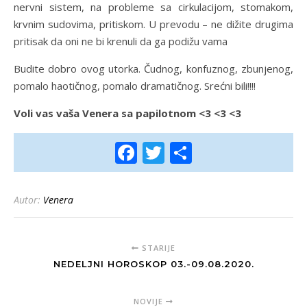
nervni sistem, na probleme sa cirkulacijom, stomakom,
krvnim sudovima, pritiskom. U prevodu – ne dižite drugima
pritisak da oni ne bi krenuli da ga podižu vama
Budite dobro ovog utorka. Čudnog, konfuznog, zbunjenog,
pomalo haotičnog, pomalo dramatičnog. Srećni bili!!!!
Voli vas vaša Venera sa papilotnom <3 <3 <3
Facebook
Twitter
Share
Autor:
Venera
STARIJE
NEDELJNI HOROSKOP 03.-09.08.2020.
NOVIJE