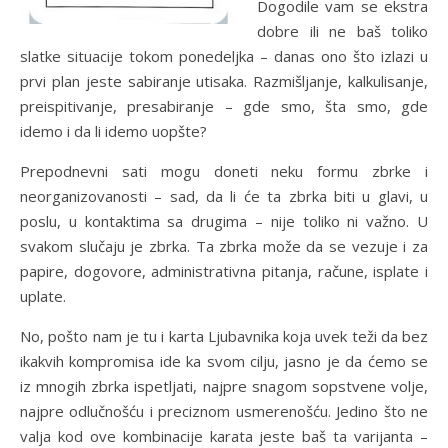
Dogodile vam se ekstra
dobre ili ne baš toliko
slatke situacije tokom ponedeljka – danas ono što izlazi u
prvi plan jeste sabiranje utisaka. Razmišljanje, kalkulisanje,
preispitivanje, presabiranje – gde smo, šta smo, gde
idemo i da li idemo uopšte?
Prepodnevni sati mogu doneti neku formu zbrke i
neorganizovanosti – sad, da li će ta zbrka biti u glavi, u
poslu, u kontaktima sa drugima – nije toliko ni važno. U
svakom slučaju je zbrka. Ta zbrka može da se vezuje i za
papire, dogovore, administrativna pitanja, račune, isplate i
uplate.
No, pošto nam je tu i karta Ljubavnika koja uvek teži da bez
ikakvih kompromisa ide ka svom cilju, jasno je da ćemo se
iz mnogih zbrka ispetljati, najpre snagom sopstvene volje,
najpre odlučnošću i preciznom usmerenošću. Jedino što ne
valja kod ove kombinacije karata jeste baš ta varijanta –