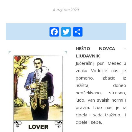
4. avgusta 2020.
Facebook
Twitter
Share
NEŠTO NOVCA –
LJUBAVNIK
Jučerašnji pun Mesec u
znaku Vodolije nas je
pomerio, izbacio iz
ležišta, doneo
neočekivano, stresno,
ludo, van svakih normi i
pravila. Izuo nas je iz
cipela i sada tražimo…..i
cipele i sebe.