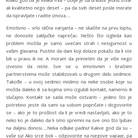
ali kvalitetno nego deset – pa da svih deset posle morate
da ispravljate i radite iznova….
Emotivno – vrlo slična varijanta – ne skačite na prvu loptu,
ne donosite zaključke naprečac. Nešto što izgleda kao
problem možda je samo uvećani strah i nesigurnost u
vašim glavama. Pustite da dani koji dolaze pokažu da li ste
bili u pravu ili ne. A moram da primetim da je više nego
izvesno da niste. Sve se u emotivnim i bračnim
partnerstvima može stabilizovati u drugom delu sedmice.
Takođe – u ovoj sedmici mislimo na neke osobe koje su
možda daleko ili sa kojima smo izgubili kontakt, namerno ili
slučajno. Kontakt se sada može ostvariti – jedino što je
potrebno jeste da sami sa sobom popričate i dogovorite
se – ako je to prošlost da li je vredi nastavljati, ako je to
neko ko je daleko da li smo spremni na sve ono što ljubav
na daljinu donosi…..Neka odluke padnu! Kakve god da su –
vaše su! Ako srce boli – odgovorite na njegove vapaje, pa