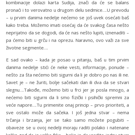
kombinacije dolazi karta Sudija, znači da će se balans
pronaći i to verovatno u drugom delu sedmice….U prevodu
– u prvim danima nedelje nećemo se još uvek osećati baš
kako treba. Možemo imati osećaj da će svakog časa nešto
neprijatno da se dogodi, da će nas nešto lupiti, iznenaditi –
pa ćemo biti u grču i na oprezu. Naravno, ovo važi za sve
životne segmente….
E sad ovako – kada je posao u pitanju, baš u tim prvim
danima nedelje stići će neke vesti, informacije, ponude –
nešto za šta nećemo biti sigurni da li je dobro po nas ili ne.
Savet je – ne žuriti, bolje sačekati dan ili dva da se stvari
slegnu….Takođe, možemo biti u frci jer je posla mnogo, a
nećemo biti sigurni da li smo fizički i psihički spremni za
veće napore….Tu primenite onaj princip – prvo prioriteti, a
sve ostalo može da sačeka. I još jedna stvar – nema
trčanja i brzanja, jer se tako samo možete pogubiti –
obaveze se u ovoj nedelji moraju raditi polako i natenane
koliko god da je velika frka – bolje je da uradite jednu stvar