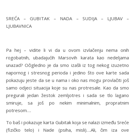
SREĆA – GUBITAK – NADA – SUDIJA – LJUBAV –
LJUBAVNICA
Pa hej – vidite li vi da u ovom izvlačenju nema onih
rogobatnih, ubadajućih Marsovih karata kao nedeljama
unazad? Očigledno je da smo izašli iz tog nekog izuzetno
napornog i stresnog perioda i jedino što ove karte sada
pokazuju jeste da se u nama i oko nas mogu provlačiti još
samo odjeci situacija koje su nas protresale. Kao da smo
pregurali jedan žestok zemljotres i sada se tlo lagano
smiruje, sa još po nekim minimalnim, propratnim
potresom….
To baš i pokazuje karta Gubitak koja se nalazi između Sreće
(fizičko telo) i Nade (psiha, misli)….Ali, čim iza ove