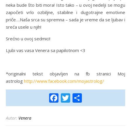
neka bude što biti mora! Isto tako – u ovoj nedelji se mogu
započeti vrlo ozbiljne, stabilne i dugotrajne emotivne
priče….Naša srca su spremna – sada je vreme da se ljubav i
sreća usele u njih!
Srećno u ovoj sedmici!
Ljubi vas vasa Venera sa papilotnom <3
*originalni tekst objavljen na fb stranici Moj
astrolog
http://www.facebook.com/mojastrolog/
Facebook
Twitter
Share
Autor:
Venera