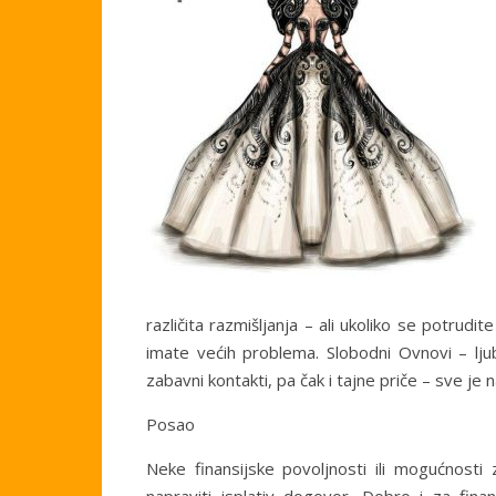
različita razmišljanja – ali ukoliko se potrud
imate većih problema. Slobodni Ovnovi – lju
zabavni kontakti, pa čak i tajne priče – sve je
Posao
Neke finansijske povoljnosti ili mogućnos