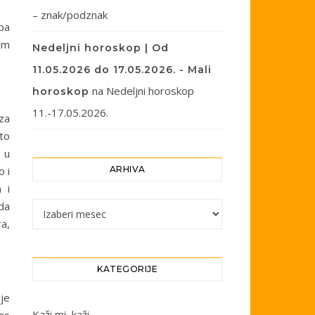
– znak/podznak
pa
im
Nedeljni horoskop | Od
11.05.2026 do 17.05.2026. - Mali
na
Nedeljni horoskop
horoskop
11.-17.05.2026.
za
 to
o u
o i
ARHIVA
 i
 da
Arhiva
a,
KATEGORIJE
je
Kaži mi, kaži…