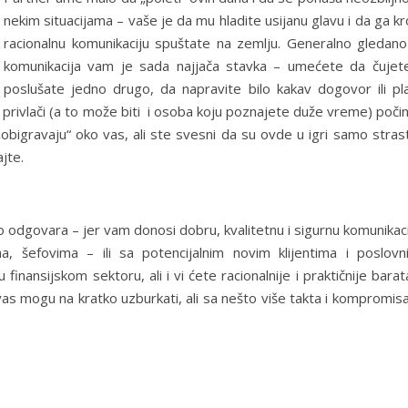
nekim situacijama – vaše je da mu hladite usijanu glavu i da ga k
racionalnu komunikaciju spuštate na zemlju. Generalno gledano
komunikacija vam je sada najjača stavka – umećete da čujete
poslušate jedno drugo, da napravite bilo kakav dogovor ili pla
 privlači (a to može biti i osoba koju poznajete duže vreme) poči
obigravaju“ oko vas, ali ste svesni da su ovde u igri samo strast
jte.
 odgovara – jer vam donosi dobru, kvalitetnu i sigurnu komunikac
, šefovima – ili sa potencijalnim novim klijentima i poslovn
finansijskom sektoru, ali i vi ćete racionalnije i praktičnije barat
vas mogu na kratko uzburkati, ali sa nešto više takta i kompromis