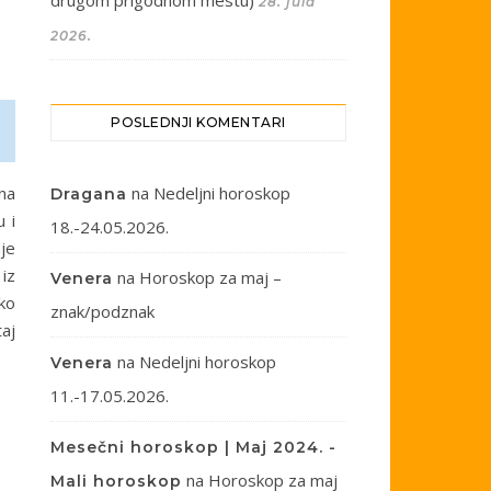
drugom prigodnom mestu)
28. jula
2026.
POSLEDNJI KOMENTARI
 na
na
Nedeljni horoskop
Dragana
 i
18.-24.05.2026.
je
iz
na
Horoskop za maj –
Venera
ako
znak/podznak
taj
na
Nedeljni horoskop
Venera
11.-17.05.2026.
Mesečni horoskop | Maj 2024. -
na
Horoskop za maj
Mali horoskop