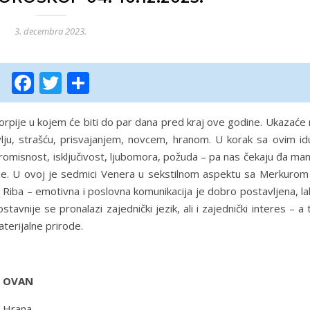
3. decembra 2023.
Facebook
Twitter
Share
orpije u kojem će biti do par dana pred kraj ove godine. Ukazaće
vlju, strašću, prisvajanjem, novcem, hranom. U korak sa ovim idu
omisnost, isključivost, ljubomora, požuda – pa nas čekaju đa man
e. U ovoj je sedmici Venera u sekstilnom aspektu sa Merkurom 
 Riba – emotivna i poslovna komunikacija je dobro postavljena, l
vnije se pronalazi zajednički jezik, ali i zajednički interes – a 
aterijalne prirode.
OVAN
Hrana