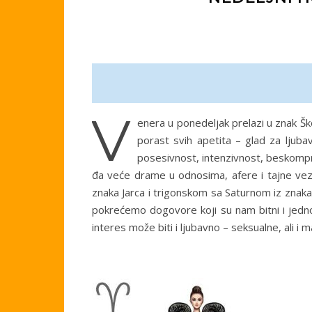
V
enera u ponedeljak prelazi u znak Šk
porast svih apetita – glad za ljuba
posesivnost, intenzivnost, beskompr
đa veće drame u odnosima, afere i tajne vez
znaka Jarca i trigonskom sa Saturnom iz znaka
pokrećemo dogovore koji su nam bitni i jednosta
interes može biti i ljubavno – seksualne, ali i m