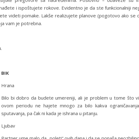
nansijske pregovore sa nadređenima. Poslovno – obaveze su v
snađete i ispoštujete rokove. Evidentno je da ste funkcionalniji n
ete videti pomake. Lakše realizujete planove (pogotovo ako se o
oja vam je potrebna.
.
BIK
Hrana
Bilo bi dobro da budete umereniji, ali je problem u tome što vi
ovom periodu ne hajete mnogo za bilo kakva ograničavanja
sputavanja, pa čak ni kada je ishrana u pitanju.
Ljubav
Partner ume malo da „poleti“ ovih dana i da se ponaša neozbiljn