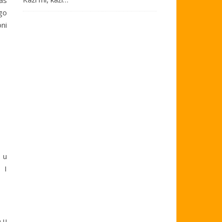
as
ego
ni
 u
 I
o u