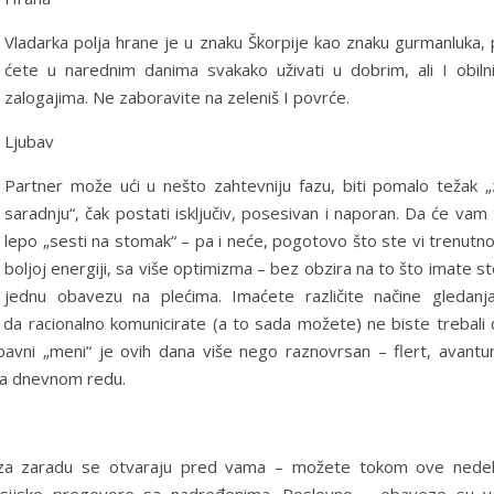
Vladarka polja hrane je u znaku Škorpije kao znaku gurmanluka, 
ćete u narednim danima svakako uživati u dobrim, ali I obiln
zalogajima. Ne zaboravite na zeleniš I povrće.
Ljubav
Partner može ući u nešto zahtevniju fazu, biti pomalo težak „
saradnju“, čak postati isključiv, posesivan i naporan. Da će vam
lepo „sesti na stomak“ – pa i neće, pogotovo što ste vi trenutn
boljoj energiji, sa više optimizma – bez obzira na to što imate st
jednu obavezu na plećima. Imaćete različite načine gledanja
ite da racionalno komunicirate (a to sada možete) ne biste trebali
bavni „meni“ je ovih dana više nego raznovrsan – flert, avantur
 na dnevnom redu.
ti za zaradu se otvaraju pred vama – možete tokom ove nedel