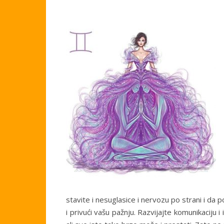
stavite i nesuglasice i nervozu po strani i da p
i privući vašu pažnju. Razvijajte komunikaciju i