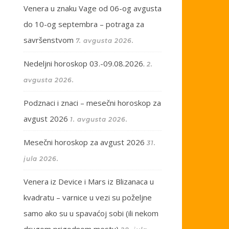
Venera u znaku Vage od 06-og avgusta
do 10-og septembra – potraga za
savršenstvom
7. avgusta 2026.
Nedeljni horoskop 03.-09.08.2026.
2.
avgusta 2026.
Podznaci i znaci – mesečni horoskop za
avgust 2026
1. avgusta 2026.
Mesečni horoskop za avgust 2026
31.
jula 2026.
Venera iz Device i Mars iz Blizanaca u
kvadratu – varnice u vezi su poželjne
samo ako su u spavaćoj sobi (ili nekom