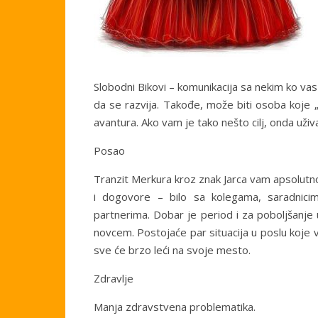
Slobodni Bikovi – komunikacija sa nekim ko vas
da se razvija. Takođe, može biti osoba koje „
avantura. Ako vam je tako nešto cilj, onda uživa
Posao
Tranzit Merkura kroz znak Jarca vam apsolutno
i dogovore – bilo sa kolegama, saradnicima
partnerima. Dobar je period i za poboljšanje u 
novcem. Postojaće par situacija u poslu koje 
sve će brzo leći na svoje mesto.
Zdravlje
Manja zdravstvena problematika.