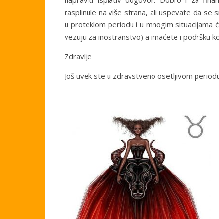
napraviti isplativ dogovor. Dobro i za fi
rasplinule na više strana, ali uspevate da se 
u proteklom periodu i u mnogim situacijama ć
vezuju za inostranstvo) a imaćete i podršku k
Zdravlje
Još uvek ste u zdravstveno osetljivom periodu