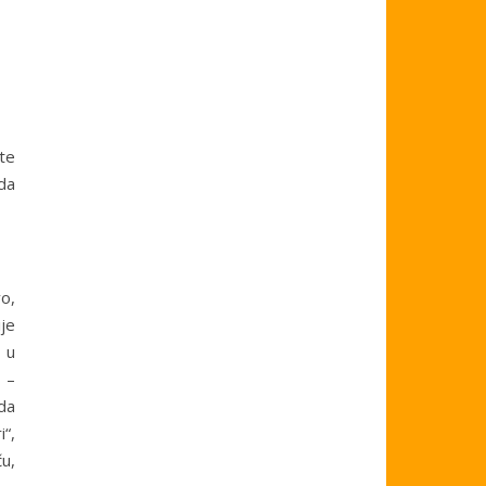
jte
da
o,
je
 u
 –
da
i“,
ču,