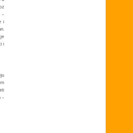
roz
 –
 i
n.
nje
i i
iju
im
ati
a –