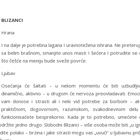
BLIZANCI
Hrana
I na dalje je potrebna lagana I uravnotežena ishrana. Ne preteru
sa belim brašnom, smanjite unos masti I šećera I potrudite se 
što češće na meniju bude sveže povrće.
Ljubav
Osećanja će šaltati – u nekom momentu će biti uzbudljiv
dinamično, aktivno – u drugom će nervoza preovladavati. Emoci
vam donose i strasti ali i neki vid potrebe za borbom – ali
praktičnom, dogovornom, razumskom, svakodnevnom delu
funkcionisaćete besprekorno. Kada je to potrebno, umećete 
održite jedno drugo. Slobodni Blizanci – više osoba može biti „u igr
 idite polako – brzina i jake strasti mogu vas „uvući“ u ljubavnu pri