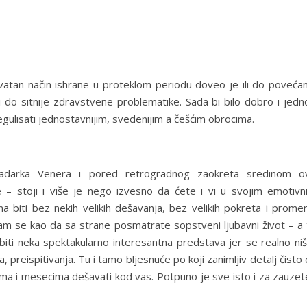
atan način ishrane u proteklom periodu doveo je ili do povećan
li do sitnije zdravstvene problematike. Sada bi bilo dobro i jedn
gulisati jednostavnijim, svedenijim a češćim obrocima.
ladarka Venera i pored retrogradnog zaokreta sredinom o
 – stoji i više je nego izvesno da ćete i vi u svojim emotivn
ma biti bez nekih velikih dešavanja, bez velikih pokreta i prome
vam se kao da sa strane posmatrate sopstveni ljubavni život – a 
biti neka spektakularno interesantna predstava jer se realno niš
, preispitivanja. Tu i tamo bljesnuće po koji zanimljiv detalj čisto
a i mesecima dešavati kod vas. Potpuno je sve isto i za zauzete