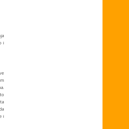
ja
o i
ve
im
na.
to
ta
 da
 i