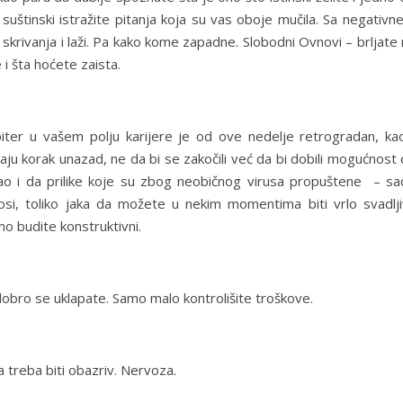
suštinski istražite pitanja koja su vas oboje mučila. Sa negativn
skrivanja i laži. Pa kako kome zapadne. Slobodni Ovnovi – brljate
i šta hoćete zaista.
ter u vašem polju karijere je od ove nedelje retrogradan, kao
aju korak unazad, ne da bi se zakočili već da bi dobili mogućnost
o i da prilike koje su zbog neobičnog virusa propuštene – sa
si, toliko jaka da možete u nekim momentima biti vrlo svadljiv
mo budite konstruktivni.
dobro se uklapate. Samo malo kontrolišite troškove.
 treba biti obazriv. Nervoza.