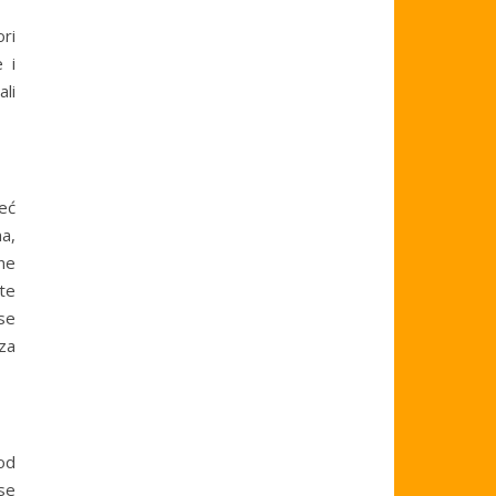
ori
 i
ali
eć
a,
ne
te
 se
za
od
se