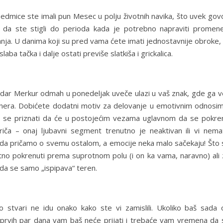
edmice ste imali pun Mesec u polju životnih navika, što uvek gov
da ste stigli do perioda kada je potrebno napraviti promene
nja. U danima koji su pred vama ćete imati jednostavnije obroke, 
laba tačka i dalje ostati previše slatkiša i grickalica.
ladar Merkur odmah u ponedeljak uveče ulazi u vaš znak, gde ga v
nera. Dobićete dodatni motiv za delovanje u emotivnim odnosim
a se priznati da će u postojećim vezama uglavnom da se pokre
iča – onaj ljubavni segment trenutno je neaktivan ili vi nema
Daj da pričamo o svemu ostalom, a emocije neka malo sačekaju! Što
tno pokrenuti prema suprotnom polu (i on ka vama, naravno) ali 
da se samo „ispipava“ teren.
o stvari ne idu onako kako ste vi zamislili. Ukoliko baš sada 
prvih par dana vam baš neće prijati i trebaće vam vremena da 