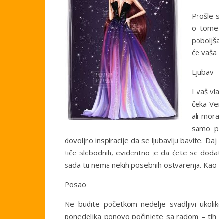
Prošle s
o tome 
poboljša
će vaša s
Ljubav
I vaš v
čeka Ve
ali mor
samo pr
dovoljno inspiracije da se ljubavlju bavite. 
tiče slobodnih, evidentno je da ćete se doda
sada tu nema nekih posebnih ostvarenja. Kao 
Posao
Ne budite početkom nedelje svadljivi ukolik
ponedeljka ponovo počinjete sa radom – tih 