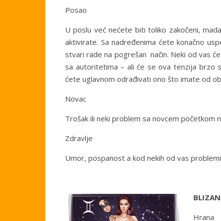
Posao
U poslu već nećete biti toliko zakočeni, mada
aktivirate. Sa nadređenima ćete konačno uspet
stvari rade na pogrešan način. Neki od vas će
sa autoritetima – ali će se ova tenzija brzo st
ćete uglavnom odrađivati ono što imate od o
Novac
Trošak ili neki problem sa novcem početkom ne
Zdravlje
Umor, pospanost a kod nekih od vas problemi 
BLIZAN
Hrana