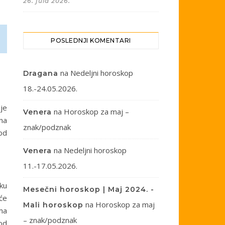
26. jula 2026.
POSLEDNJI KOMENTARI
na
Nedeljni horoskop
Dragana
18.-24.05.2026.
je
na
Horoskop za maj –
Venera
 na
znak/podznak
god
na
Nedeljni horoskop
Venera
11.-17.05.2026.
ku
Mesečni horoskop | Maj 2024. -
će
na
Horoskop za maj
Mali horoskop
ma
– znak/podznak
 od