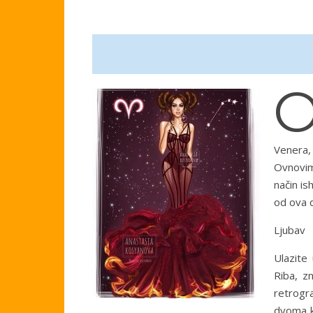
Venera,
Ovnovima
način is
od ova d
Ljubav
Ulazite
Riba, z
retrogr
dvoma ka