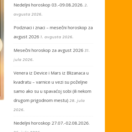
Nedeljni horoskop 03.-09.08.2026.
2.
avgusta 2026.
Podznaci i znaci – mesečni horoskop za
avgust 2026
1. avgusta 2026.
Mesečni horoskop za avgust 2026
31.
jula 2026.
Venera iz Device i Mars iz Blizanaca u
kvadratu – varnice u vezi su poželjne
samo ako su u spavaćoj sobi (ili nekom
drugom prigodnom mestu)
28. jula
2026.
Nedeljni horoskop 27.07.-02.08.2026.