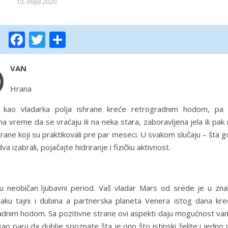
10. maja 2020.
Facebook
Twitter
Share
O
VAN
Hrana
 kao vladarka polja ishrane kreće retrogradnim hodom, pa 
 vreme da se vraćaju ili na neka stara, zaboravljena jela ili pak
hrane koji su praktikovali pre par meseci. U svakom slučaju – šta 
va izabrali, pojačajte hidriranje i fizičku aktivnost.
 u neobičan ljubavni period. Vaš vladar Mars od srede je u zna
naku tajni i dubina a partnerska planeta Venera istog dana kre
adnim hodom. Sa pozitivne strane ovi aspekti daju mogućnost va
o paru da dublje spoznate šta je ono što istinski želite i jedno