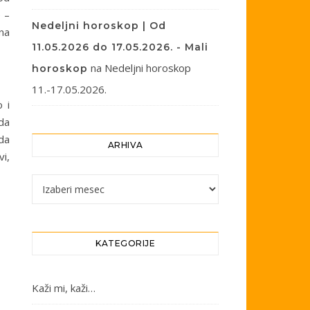
e –
Nedeljni horoskop | Od
 na
11.05.2026 do 17.05.2026. - Mali
na
Nedeljni horoskop
horoskop
11.-17.05.2026.
 i
 da
da
ARHIVA
i,
Arhiva
KATEGORIJE
Kaži mi, kaži…