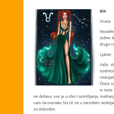
BIK
Hrana
Neadekv
težine i
drugo re
Ljubav
Vaša v
sedmice
relacija
Činiće 
ni neće 
ne dešava, sve je u sferi razmišljanja, maštanja
vam da naznaku šta će se u narednim nedeljam
za slobodne.