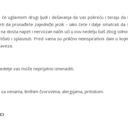
 će uglavnom drugi ljudi i dešavanja da vas pokreću i teraju da 
i da pronađete zajednički jezik – iako ćete i dalje smatrati da 
 na dosta napet i nervozan način ući u ovu nedelju baš zbog odno
išati i splasnuti. Pred vama su prilično neinspirativni dani u koj
baveza.
delje vas može neprijatno iznenaditi.
sa venama, limfnim čvorovima, alergijama, pritiskom.
CI