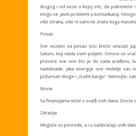
drugog i od veze u kojoj ste, da pokrenete i 
mogu se javiti problemi u komunikaciji, mnogo 
više strana, više ni sami ne znate koga muvate 
Posao
Sve vezano za posao isto kreće unazad. Jupi
Saturn, koji vlada ovim poljem. Ovnovi se vrać
provere sve ono što je do sada urađeno, ka
nadoknade. Jaka energija ove nedelje vas no
požurivati druge i „tražiti kavgu“. Nemojte, sa
Novac
Sa finansijama niste u svađi ovih dana. Dosta 
Zdravlje
Moguće su povrede, a i u saobraćaju ovih dana