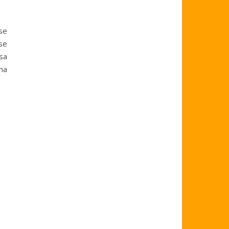
se
se
sa
ima