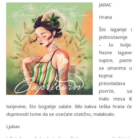
JARAC
Hrana
Što laganije i
jednostavnije
– to bolje.
Razne lagane
supice, paste
sa umacima u
kojima
preovladava
povrće, sa
malo mesa ili
tunjevine, što bogatije salate. Bilo kakva teška hrana će
doprinositi tome da se osećate statično, malaksalo.
Ljubav