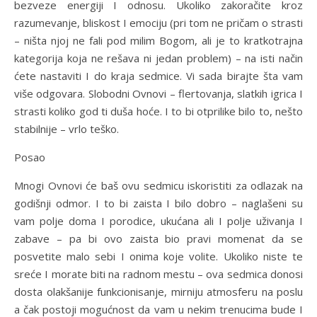
bezveze energiji I odnosu. Ukoliko zakoračite kroz
razumevanje, bliskost I emociju (pri tom ne pričam o strasti
– ništa njoj ne fali pod milim Bogom, ali je to kratkotrajna
kategorija koja ne rešava ni jedan problem) – na isti način
ćete nastaviti I do kraja sedmice. Vi sada birajte šta vam
više odgovara. Slobodni Ovnovi – flertovanja, slatkih igrica I
strasti koliko god ti duša hoće. I to bi otprilike bilo to, nešto
stabilnije – vrlo teško.
Posao
Mnogi Ovnovi će baš ovu sedmicu iskoristiti za odlazak na
godišnji odmor. I to bi zaista I bilo dobro – naglašeni su
vam polje doma I porodice, ukućana ali I polje uživanja I
zabave – pa bi ovo zaista bio pravi momenat da se
posvetite malo sebi I onima koje volite. Ukoliko niste te
sreće I morate biti na radnom mestu – ova sedmica donosi
dosta olakšanije funkcionisanje, mirniju atmosferu na poslu
a čak postoji mogućnost da vam u nekim trenucima bude I