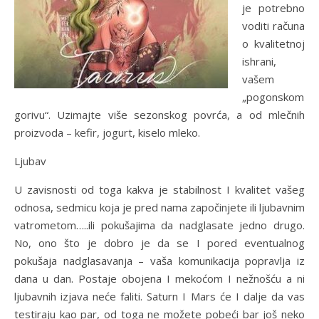
je potrebno
voditi računa
o kvalitetnoj
ishrani,
vašem
„pogonskom
gorivu“. Uzimajte više sezonskog povrća, a od mlečnih
proizvoda – kefir, jogurt, kiselo mleko.
Ljubav
U zavisnosti od toga kakva je stabilnost I kvalitet vašeg
odnosa, sedmicu koja je pred nama započinjete ili ljubavnim
vatrometom…..ili pokušajima da nadglasate jedno drugo.
No, ono što je dobro je da se I pored eventualnog
pokušaja nadglasavanja – vaša komunikacija popravlja iz
dana u dan. Postaje obojena I mekoćom I nežnošću a ni
ljubavnih izjava neće faliti. Saturn I Mars će I dalje da vas
testiraju kao par, od toga ne možete pobeći bar još neko