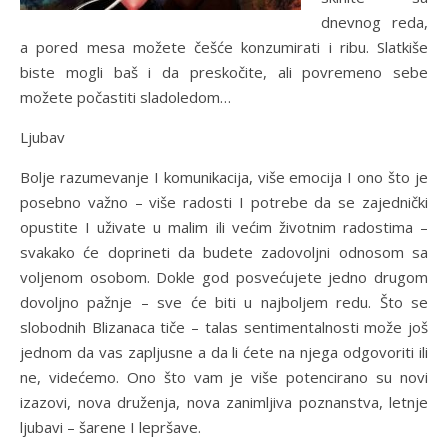
dnevnog reda,
a pored mesa možete češće konzumirati i ribu. Slatkiše
biste mogli baš i da preskočite, ali povremeno sebe
možete počastiti sladoledom…
Ljubav
Bolje razumevanje I komunikacija, više emocija I ono što je
posebno važno – više radosti I potrebe da se zajednički
opustite I uživate u malim ili većim životnim radostima –
svakako će doprineti da budete zadovoljni odnosom sa
voljenom osobom. Dokle god posvećujete jedno drugom
dovoljno pažnje – sve će biti u najboljem redu. Što se
slobodnih Blizanaca tiče – talas sentimentalnosti može još
jednom da vas zapljusne a da li ćete na njega odgovoriti ili
ne, videćemo. Ono što vam je više potencirano su novi
izazovi, nova druženja, nova zanimljiva poznanstva, letnje
ljubavi – šarene I lepršave.