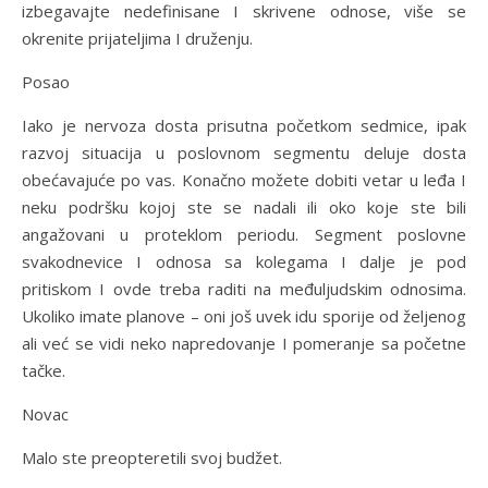
izbegavajte nedefinisane I skrivene odnose, više se
okrenite prijateljima I druženju.
Posao
Iako je nervoza dosta prisutna početkom sedmice, ipak
razvoj situacija u poslovnom segmentu deluje dosta
obećavajuće po vas. Konačno možete dobiti vetar u leđa I
neku podršku kojoj ste se nadali ili oko koje ste bili
angažovani u proteklom periodu. Segment poslovne
svakodnevice I odnosa sa kolegama I dalje je pod
pritiskom I ovde treba raditi na međuljudskim odnosima.
Ukoliko imate planove – oni još uvek idu sporije od željenog
ali već se vidi neko napredovanje I pomeranje sa početne
tačke.
Novac
Malo ste preopteretili svoj budžet.