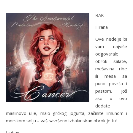
RAK
Hrana
Ove nedelje bi
vam najviše
odgovarale
obrok – salate,
mešavina ribe
ili mesa sa
puno povrća i
pastom. Još
ako u ovo
dodate
maslinovo ulje, malo grčkog jogurta, začinite limunom i
morskom solju – vaš savršeno izbalansiran obrok je tu!
Ljubav