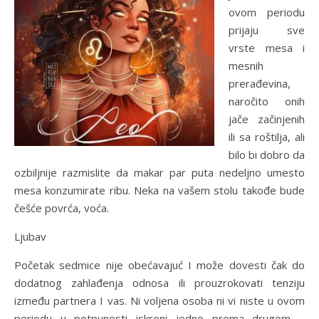
ovom periodu
prijaju sve
vrste mesa i
mesnih
prerađevina,
naročito onih
jače začinjenih
ili sa roštilja, ali
bilo bi dobro da
ozbiljnije razmislite da makar par puta nedeljno umesto
mesa konzumirate ribu. Neka na vašem stolu takođe bude
češće povrća, voća.
Ljubav
Početak sedmice nije obećavajuć I može dovesti čak do
dodatnog zahlađenja odnosa ili prouzrokovati tenziju
između partnera I vas. Ni voljena osoba ni vi niste u ovom
periodu u potpunosti iskreni jedno prema drugom –