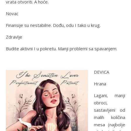
vrata otvoriti. A hoće.
Novac
Finansije su nestabilne. Dođu, odu I tako u krug.
Zdravlje
Budite aktivni I u pokretu. Manji problemi sa spavanjem.
DEVICA
Hrana
Lagani, manji
obroci,
sastavljeni od
malih količina
mesa (najbolje