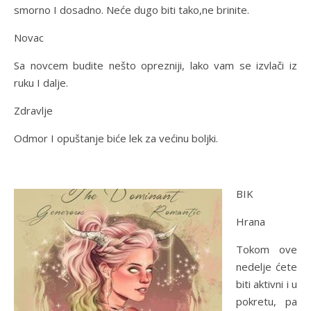
smorno I dosadno. Neće dugo biti tako,ne brinite.
Novac
Sa novcem budite nešto oprezniji, lako vam se izvlači iz
ruku I dalje.
Zdravlje
Odmor I opuštanje biće lek za većinu boljki.
BIK
Hrana
Tokom ove
nedelje ćete
biti aktivni i u
pokretu, pa