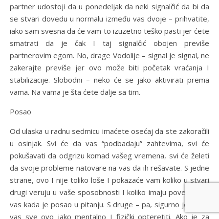
partner udostoji da u ponedeljak da neki signalčić da bi da
se stvari dovedu u normalu između vas dvoje – prihvatite,
iako sam svesna da će vam to izuzetno teško pasti jer ćete
smatrati da je čak I taj signalčić obojen previše
partnerovim egom. No, drage Vodolije – signal je signal, ne
zakerajte previše jer ovo može biti početak vraćanja I
stabilizacije. Slobodni – neko će se jako aktivirati prema
vama. Na vama je šta ćete dalje sa tim.
Posao
Od ulaska u radnu sedmicu imaćete osećaj da ste zakoračili
u osinjak. Svi će da vas “podbadaju” zahtevima, svi će
pokušavati da odgrizu komad vašeg vremena, svi će želeti
da svoje probleme natovare na vas da ih rešavate. S jedne
strane, ovo I nije toliko loše I pokazaće vam koliko u stvari
drugi veruju u vaše sposobnosti I koliko imaju poverenja u
vas kada je posao u pitanju. S druge – pa, sigurno je da će
vas sve ovo jako mentalno I fizički opteretiti. Ako je za