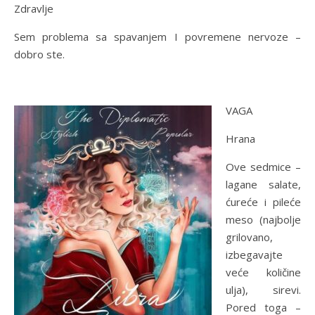
Zdravlje
Sem problema sa spavanjem I povremene nervoze –
dobro ste.
VAGA
Hrana
Ove sedmice –
lagane salate,
ćureće i pileće
meso (najbolje
grilovano,
izbegavajte
veće količine
ulja), sirevi.
Pored toga –