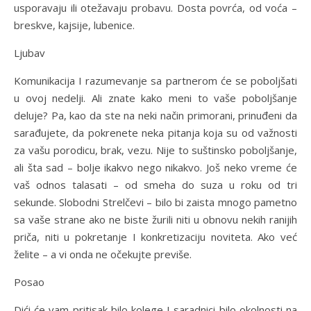
usporavaju ili otežavaju probavu. Dosta povrća, od voća –
breskve, kajsije, lubenice.
Ljubav
Komunikacija I razumevanje sa partnerom će se poboljšati
u ovoj nedelji. Ali znate kako meni to vaše poboljšanje
deluje? Pa, kao da ste na neki način primorani, prinuđeni da
sarađujete, da pokrenete neka pitanja koja su od važnosti
za vašu porodicu, brak, vezu. Nije to suštinsko poboljšanje,
ali šta sad – bolje ikakvo nego nikakvo. Još neko vreme će
vaš odnos talasati – od smeha do suza u roku od tri
sekunde. Slobodni Strelčevi – bilo bi zaista mnogo pametno
sa vaše strane ako ne biste žurili niti u obnovu nekih ranijih
priča, niti u pokretanje I konkretizaciju noviteta. Ako već
želite – a vi onda ne očekujte previše.
Posao
Dići će vam pritisak bilo kolege I saradnici bilo okolnosti na