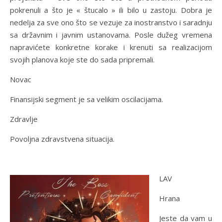
pokrenuli a što je « štucalo » ili bilo u zastoju. Dobra je
nedelja za sve ono što se vezuje za inostranstvo i saradnju
sa državnim i javnim ustanovama. Posle dužeg vremena
napravićete konkretne korake i krenuti sa realizacijom
svojih planova koje ste do sada pripremali.
Novac
Finansijski segment je sa velikim oscilacijama.
Zdravlje
Povoljna zdravstvena situacija.
LAV
Hrana
Jeste da vam u