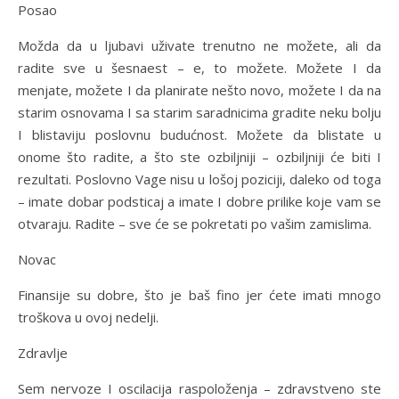
Posao
Možda da u ljubavi uživate trenutno ne možete, ali da
radite sve u šesnaest – e, to možete. Možete I da
menjate, možete I da planirate nešto novo, možete I da na
starim osnovama I sa starim saradnicima gradite neku bolju
I blistaviju poslovnu budućnost. Možete da blistate u
onome što radite, a što ste ozbiljniji – ozbiljniji će biti I
rezultati. Poslovno Vage nisu u lošoj poziciji, daleko od toga
– imate dobar podsticaj a imate I dobre prilike koje vam se
otvaraju. Radite – sve će se pokretati po vašim zamislima.
Novac
Finansije su dobre, što je baš fino jer ćete imati mnogo
troškova u ovoj nedelji.
Zdravlje
Sem nervoze I oscilacija raspoloženja – zdravstveno ste