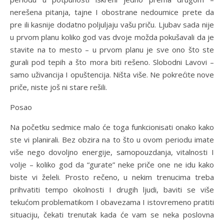
nerešena pitanja, tajne I obostrane nedoumice prete da
pre ili kasnije dodatno poljuljaju vašu priču. Ljubav sada nije
u prvom planu koliko god vas dvoje možda pokušavali da je
stavite na to mesto – u prvom planu je sve ono što ste
gurali pod tepih a što mora biti rešeno. Slobodni Lavovi –
samo uživancija I opuštencija. Ništa više. Ne pokrećite nove
priče, niste još ni stare rešili.
Posao
Na početku sedmice malo će toga funkcionisati onako kako
ste vi planirali. Bez obzira na to što u ovom periodu imate
više nego dovoljno energije, samopouzdanja, vitalnosti I
volje – koliko god da “gurate” neke priče one ne idu kako
biste vi želeli. Prosto rečeno, u nekim trenucima treba
prihvatiti tempo okolnosti I drugih ljudi, baviti se više
tekućom problematikom I obavezama I istovremeno pratiti
situaciju, čekati trenutak kada će vam se neka poslovna