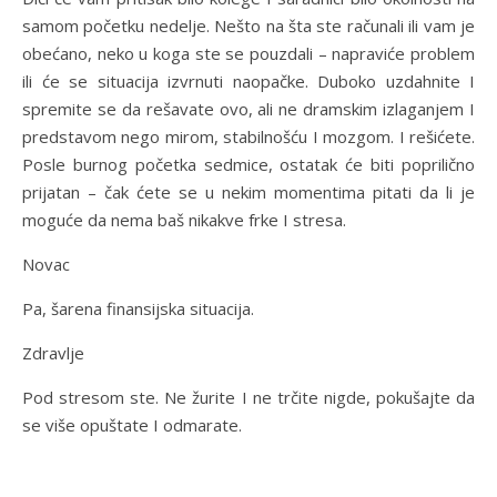
samom početku nedelje. Nešto na šta ste računali ili vam je
obećano, neko u koga ste se pouzdali – napraviće problem
ili će se situacija izvrnuti naopačke. Duboko uzdahnite I
spremite se da rešavate ovo, ali ne dramskim izlaganjem I
predstavom nego mirom, stabilnošću I mozgom. I rešićete.
Posle burnog početka sedmice, ostatak će biti poprilično
prijatan – čak ćete se u nekim momentima pitati da li je
moguće da nema baš nikakve frke I stresa.
Novac
Pa, šarena finansijska situacija.
Zdravlje
Pod stresom ste. Ne žurite I ne trčite nigde, pokušajte da
se više opuštate I odmarate.