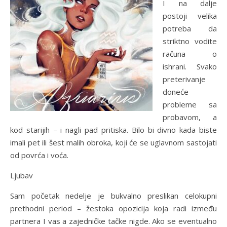
I na dalje
postoji velika
potreba da
striktno vodite
računa o
ishrani. Svako
preterivanje
doneće
probleme sa
probavom, a
kod starijih – i nagli pad pritiska. Bilo bi divno kada biste
imali pet ili šest malih obroka, koji će se uglavnom sastojati
od povrća i voća.
Ljubav
Sam početak nedelje je bukvalno preslikan celokupni
prethodni period – žestoka opozicija koja radi između
partnera I vas a zajedničke tačke nigde. Ako se eventualno