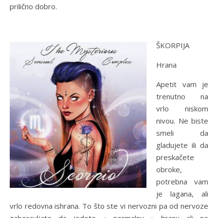
prilično dobro.
ŠKORPIJA
Hrana
Apetit vam je
trenutno na
vrlo niskom
nivou. Ne biste
smeli da
gladujete ili da
preskačete
obroke,
potrebna vam
je lagana, ali
vrlo redovna ishrana. To što ste vi nervozni pa od nervoze