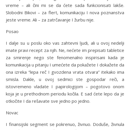
vreme – ali čini mi se da ćete sada funkcionisati lakše.
Slobodni Bikovi – za flert, komunikaciju I nova poznanstva
jeste vreme. Ali – za zatrčavanje I žurbu nije.
Posao
I dalje su u poslu oko vas zahtevni ljudi, ali u ovoj nedelji
imate pravi recept za njih. Ne, nećete im prepisati tabletice
za smirenje nego ste fenomenalno inspirisani kada je
komunikacija u pitanju I umećete da pokažete I dokažete da
ona izreka “lepa reč I gvozdena vrata otvara” itekako ima
smisla. Dakle, u ovoj sedmici ste gospodar reči, a
istovremeno vladate I papirologijom – pogotovo onom
koja je u prethodnom periodu kočila. E sad ćete lepo da je
otkočite I da rešavate sve jedno po jedno.
Novac
I finansijski segment se pokrenuo, živnuo. Doduše, živnula