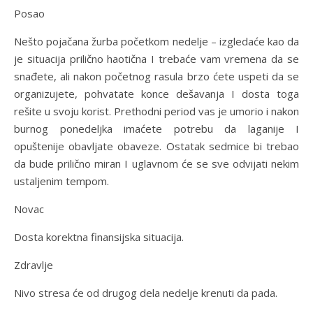
Posao
Nešto pojačana žurba početkom nedelje – izgledaće kao da
je situacija prilično haotična I trebaće vam vremena da se
snađete, ali nakon početnog rasula brzo ćete uspeti da se
organizujete, pohvatate konce dešavanja I dosta toga
rešite u svoju korist. Prethodni period vas je umorio i nakon
burnog ponedeljka imaćete potrebu da laganije I
opuštenije obavljate obaveze. Ostatak sedmice bi trebao
da bude prilično miran I uglavnom će se sve odvijati nekim
ustaljenim tempom.
Novac
Dosta korektna finansijska situacija.
Zdravlje
Nivo stresa će od drugog dela nedelje krenuti da pada.