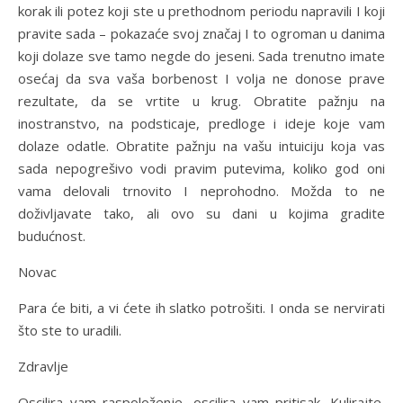
korak ili potez koji ste u prethodnom periodu napravili I koji
pravite sada – pokazaće svoj značaj I to ogroman u danima
koji dolaze sve tamo negde do jeseni. Sada trenutno imate
osećaj da sva vaša borbenost I volja ne donose prave
rezultate, da se vrtite u krug. Obratite pažnju na
inostranstvo, na podsticaje, predloge i ideje koje vam
dolaze odatle. Obratite pažnju na vašu intuiciju koja vas
sada nepogrešivo vodi pravim putevima, koliko god oni
vama delovali trnovito I neprohodno. Možda to ne
doživljavate tako, ali ovo su dani u kojima gradite
budućnost.
Novac
Para će biti, a vi ćete ih slatko potrošiti. I onda se nervirati
što ste to uradili.
Zdravlje
Oscilira vam raspoloženje, oscilira vam pritisak. Kulirajte,