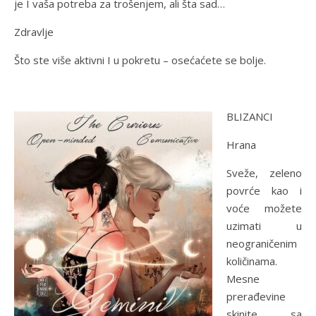
je I vaša potreba za trošenjem, ali šta sad…
Zdravlje
Što ste više aktivni I u pokretu – osećaćete se bolje.
BLIZANCI
Hrana
Sveže, zeleno
povrće kao i
voće možete
uzimati u
neograničenim
količinama.
Mesne
prerađevine
skinite sa