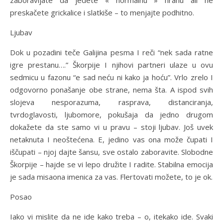
zaboravljate da jedete « normalnu » hranu ali ne
preskačete grickalice i slatkiše – to menjajte podhitno.
Ljubav
Dok u pozadini teče Galijina pesma I reči “nek sada ratne
igre prestanu….” Škorpije I njihovi partneri ulaze u ovu
sedmicu u fazonu “e sad neću ni kako ja hoću”. Vrlo zrelo I
odgovorno ponašanje obe strane, nema šta. A ispod svih
slojeva nesporazuma, rasprava, distanciranja,
tvrdoglavosti, ljubomore, pokušaja da jedno drugom
dokažete da ste samo vi u pravu – stoji ljubav. Još uvek
netaknuta I neoštećena. E, jedino vas ona može čupati I
iščupati – njoj dajte šansu, sve ostalo zaboravite. Slobodne
Škorpije – hajde se vi lepo družite I radite. Stabilna emocija
je sada misaona imenica za vas. Flertovati možete, to je ok.
Posao
Iako vi mislite da ne ide kako treba – o, itekako ide. Svaki