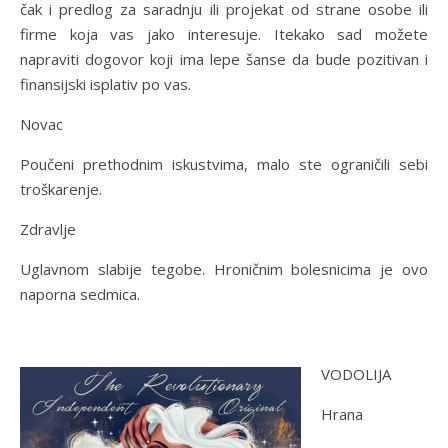
čak i predlog za saradnju ili projekat od strane osobe ili
firme koja vas jako interesuje. Itekako sad možete
napraviti dogovor koji ima lepe šanse da bude pozitivan i
finansijski isplativ po vas.
Novac
Poučeni prethodnim iskustvima, malo ste ograničili sebi
troškarenje.
Zdravlje
Uglavnom slabije tegobe. Hroničnim bolesnicima je ovo
naporna sedmica.
VODOLIJA
Hrana