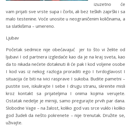
izuzetno će
vam prijati sve vrste supa i čorbi, ali bez teških zaprški i sa
malo testenine. Voće unosite u neograničenim količinama, a
sa slatkišima – umereno.
Ljubav
Početak sedmice nije obećavajuć jer to što vi želite od
ljubavi I od partnera izgledaće kao da je na kraj sveta, kao
da to nikada nećete dotaknuti ili će pak I kod voljene osobe
I kod vas iz nekog razloga proraditi ego I tvrdoglavost I
situacija će biti na ivici rasprave I sukoba. Budite pametni –
pustite sve, iskulirajte I sebe I drugu stranu, skrenite misli
kroz kontakt sa prijateljima I onima kojima verujete.
Ostatak nedelje je mirniji, samo pregurajte prvih par dana.
Slobodne Vage – na žalost, koliko god vas srce vuklo i koliko
god žudeli da nešto pokrenete – nije trenutak. Družite se,
uživajte.