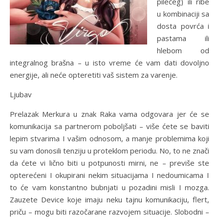
pilećeg) ili ribe
u kombinaciji sa
dosta povrća i
pastama ili
hlebom od
integralnog brašna – u isto vreme će vam dati dovoljno
energije, ali neće opteretiti vaš sistem za varenje.
Ljubav
Prelazak Merkura u znak Raka vama odgovara jer će se
komunikacija sa partnerom poboljšati – više ćete se baviti
lepim stvarima I vašim odnosom, a manje problemima koji
su vam donosili tenziju u proteklom periodu. No, to ne znači
da ćete vi lično biti u potpunosti mirni, ne – previše ste
opterećeni I okupirani nekim situacijama I nedoumicama I
to će vam konstantno bubnjati u pozadini misli I mozga.
Zauzete Device koje imaju neku tajnu komunikaciju, flert,
priču – mogu biti razočarane razvojem situacije. Slobodni –