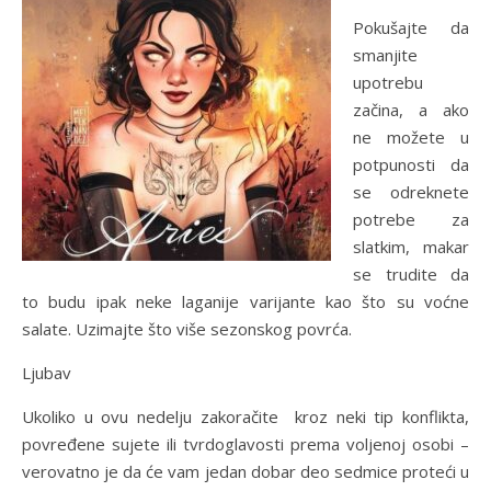
Pokušajte da
smanjite
upotrebu
začina, a ako
ne možete u
potpunosti da
se odreknete
potrebe za
slatkim, makar
se trudite da
to budu ipak neke laganije varijante kao što su voćne
salate. Uzimajte što više sezonskog povrća.
Ljubav
Ukoliko u ovu nedelju zakoračite kroz neki tip konflikta,
povređene sujete ili tvrdoglavosti prema voljenoj osobi –
verovatno je da će vam jedan dobar deo sedmice proteći u