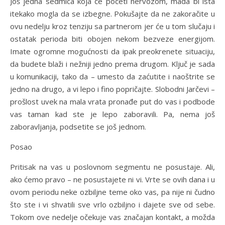
Još jedna sedmica koja će početi nervozom, mada bi ista
itekako mogla da se izbegne. Pokušajte da ne zakoračite u
ovu nedelju kroz tenziju sa partnerom jer će u tom slučaju i
ostatak perioda biti obojen nekom bezveze energijom.
Imate ogromne mogućnosti da ipak preokrenete situaciju,
da budete blaži i nežniji jedno prema drugom. Ključ je sada
u komunikaciji, tako da – umesto da zaćutite i naoštrite se
jedno na drugo, a vi lepo i fino popričajte. Slobodni Jarčevi –
prošlost uvek na mala vrata pronađe put do vas i podbode
vas taman kad ste je lepo zaboravili. Pa, nema još
zaboravljanja, podsetite se još jednom.
Posao
Pritisak na vas u poslovnom segmentu ne posustaje. Ali,
ako ćemo pravo – ne posustajete ni vi. Vrte se ovih dana i u
ovom periodu neke ozbiljne teme oko vas, pa nije ni čudno
što ste i vi shvatili sve vrlo ozbiljno i dajete sve od sebe.
Tokom ove nedelje očekuje vas značajan kontakt, a možda