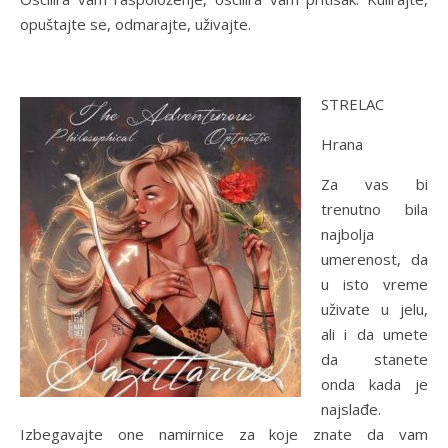
opuštajte se, odmarajte, uživajte.
STRELAC
Hrana
Za vas bi
trenutno bila
najbolja
umerenost, da
u isto vreme
uživate u jelu,
ali i da umete
da stanete
onda kada je
najslađe.
Izbegavajte one namirnice za koje znate da vam