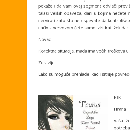
pokaže i da vam ovaj segment odvlači previš
talasi velikih obaveza, dani u kojima nećete 
nervirati zato što ne uspevate da kontrolišete
način – nervozom ćete samo iziritirati želudac.
Novac
Korektna situacija, mada ima većih troškova u 
Zdravlje
Lako su moguće prehlade, kao i sitnije povred
BIK
Hrana
Vašu že
potreba