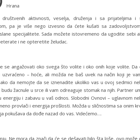
O
Hrana
 društvenih aktivnosti, veselja, druženja i sa prijateljima i 
om, pa je više nego izvesno da ćete kušati sa zadovoljstvom
 slane specijalitete. Sada možete istovremeno da ugodite sebi al
eterate i ne opteretite želudac.
e se angažovati oko svega što volite i oko onih koje volite. Da 
i uzvraćeno – hoće, ali možda ne baš uvek na način koji je va
 Tako da nemojte da se iznenadite ukoliko vas u ovoj sedmici ne
e budu žacnule u srce ili vam odreaguje stomak na njih. Partner 
ru energiju i zabavu u vaš odnos. Slobodni Ovnovi – uglavnom ne
meno provlači i energija prošlosti. Možda u sličnostima sa onim k
cija pokušava da dođe nazad do vas. Videćemo….
nju. Ne mora da znači da će se dešavati bilo šta loše, ovo može 