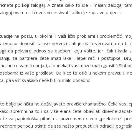
icnete po koji zalogaj. A znate kako to ide – maleni zalogaj tam
alogaj ovamo – i čovek ni ne shvati koliko je zapravo pojeo….
uacije na poslu, u okolini ili vaši lični problemi i problemčići m
remeno donositi talase nervoze, ali je malo verovatno da bi o
gli da pokvare odnos sa osobom koju volite. Jer, čak i kada s
ozniji, za partnera ćete imati lake i lepe reči i postupke. Dru
 nekad će vam to prijati, a ponekad vas može malo „gušiti“. Slobo
sobama iz vaše prošlosti. Da li će to otići u nekom pravcu ili n
ta, pa vam svakako neće biti ni malo dosadno.
ećate bolje pa ništa ne doživljavate previše dramatično. Čeka vas l
ekako spremni na to i sa više elana ćete obavljati dnevne zadatk
u i sva papirološka pitanja – povremeno samo „prelećete“ pre
ednom periodu otkriti da ste nešto propustili ili odradili pogreš