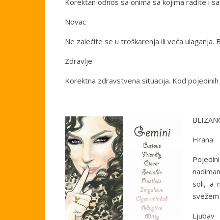
Korektan odnos sa onima sa kojima radite i sa
Novac
Ne zalećite se u troškarenja ili veća ulaganja. 
Zdravlje
Korektna zdravstvena situacija. Kod pojedinih 
BLIZAN
Hrana
Pojedini
nadiman
soli, a
svežem 
Ljubav