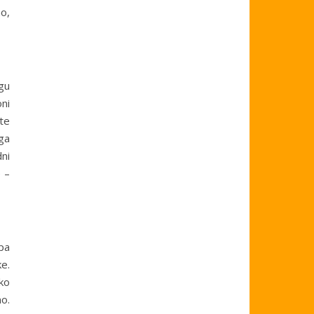
o,
ogu
ni
te
ga
dni
e –
epa
e.
ko
no.