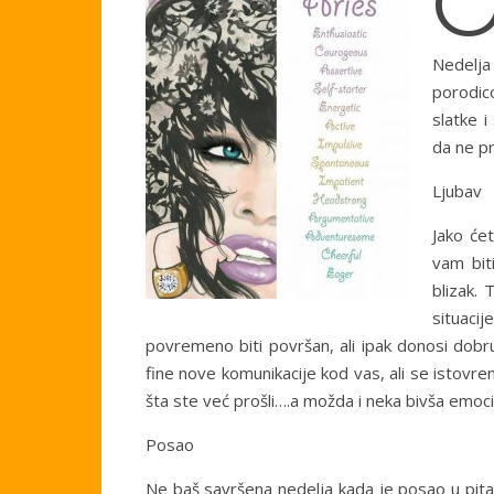
Nedelja
porodic
slatke i
da ne pr
Ljubav
Jako ćet
vam bit
blizak.
situacij
povremeno biti površan, ali ipak donosi dob
fine nove komunikacije kod vas, ali se istovre
šta ste već prošli….a možda i neka bivša emo
Posao
Ne baš savršena nedelja kada je posao u pita