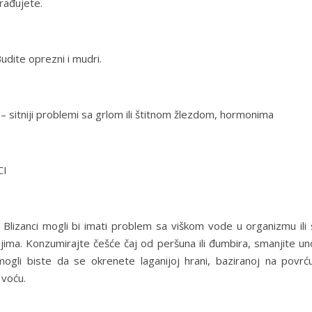
rađujete.
Budite oprezni i mudri.
– sitniji problemi sa grlom ili štitnom žlezdom, hormonima
CI
 Blizanci mogli bi imati problem sa viškom vode u organizmu ili 
jima. Konzumirajte češće čaj od peršuna ili đumbira, smanjite un
 mogli biste da se okrenete laganijoj hrani, baziranoj na povrću
voću.