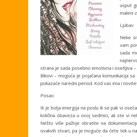
usput gr
maleni z
Ljubav
Neke sit
vam pov
sada mo
najnerv
strana je sada posebno emotivna i osetljiva –
Bikovi – moguća je pojačana komunikacija sa o
pokazaće naredni period. Kod vas ima i novite
Posao
Ili je bolja energija na poslu ili se pak vi os
količina obaveza u ovoj sedmici, ali ste vi n
Nešto više pažnje obratite na dokumentacij
ovakvih stvari, pa je moguće da ćete tek u nar