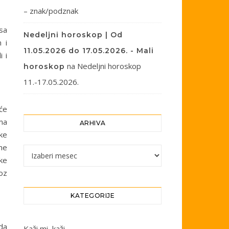
– znak/podznak
sa
Nedeljni horoskop | Od
 i
11.05.2026 do 17.05.2026. - Mali
i i
na
Nedeljni horoskop
horoskop
11.-17.05.2026.
će
ma
ARHIVA
ke
ume
Arhiva
ke
roz
KATEGORIJE
da
Kaži mi, kaži…