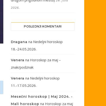
drugom prigodnom mestu)
28. jula
2026.
POSLEDNJI KOMENTARI
na
Nedeljni horoskop
Dragana
18.-24.05.2026.
na
Horoskop za maj –
Venera
znak/podznak
na
Nedeljni horoskop
Venera
11.-17.05.2026.
Mesečni horoskop | Maj 2024. -
na
Horoskop za maj
Mali horoskop