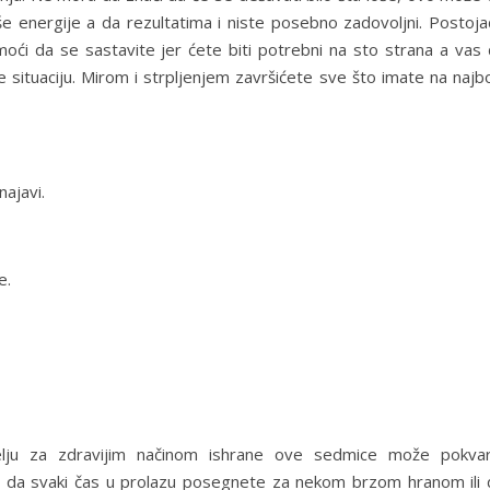
e energije a da rezultatima i niste posebno zadovoljni. Postoja
moći da se sastavite jer ćete biti potrebni na sto strana a vas 
 situaciju. Mirom i strpljenjem završićete sve što imate na najbo
najavi.
e.
lju za zdravijim načinom ishrane ove sedmice može pokvari
 da svaki čas u prolazu posegnete za nekom brzom hranom ili 