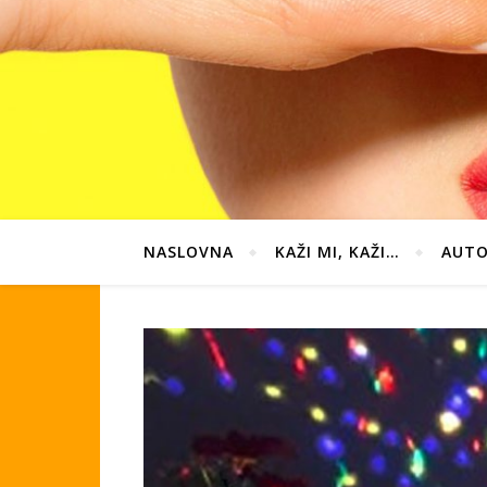
NASLOVNA
KAŽI MI, KAŽI…
AUTO