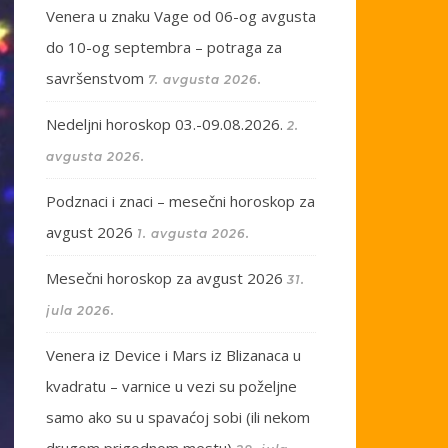
Venera u znaku Vage od 06-og avgusta
do 10-og septembra – potraga za
savršenstvom
7. avgusta 2026.
Nedeljni horoskop 03.-09.08.2026.
2.
avgusta 2026.
Podznaci i znaci – mesečni horoskop za
avgust 2026
1. avgusta 2026.
Mesečni horoskop za avgust 2026
31.
jula 2026.
Venera iz Device i Mars iz Blizanaca u
kvadratu – varnice u vezi su poželjne
samo ako su u spavaćoj sobi (ili nekom