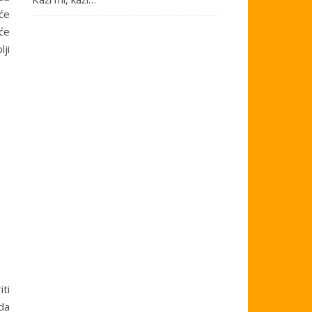
će
će
lji
ti
da