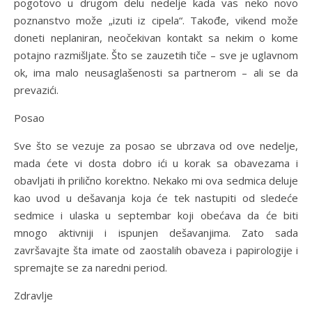
pogotovo u drugom delu nedelje kada vas neko novo
poznanstvo može „izuti iz cipela“. Takođe, vikend može
doneti neplaniran, neočekivan kontakt sa nekim o kome
potajno razmišljate. Što se zauzetih tiče – sve je uglavnom
ok, ima malo neusaglašenosti sa partnerom – ali se da
prevazići.
Posao
Sve što se vezuje za posao se ubrzava od ove nedelje,
mada ćete vi dosta dobro ići u korak sa obavezama i
obavljati ih prilično korektno. Nekako mi ova sedmica deluje
kao uvod u dešavanja koja će tek nastupiti od sledeće
sedmice i ulaska u septembar koji obećava da će biti
mnogo aktivniji i ispunjen dešavanjima. Zato sada
završavajte šta imate od zaostalih obaveza i papirologije i
spremajte se za naredni period.
Zdravlje