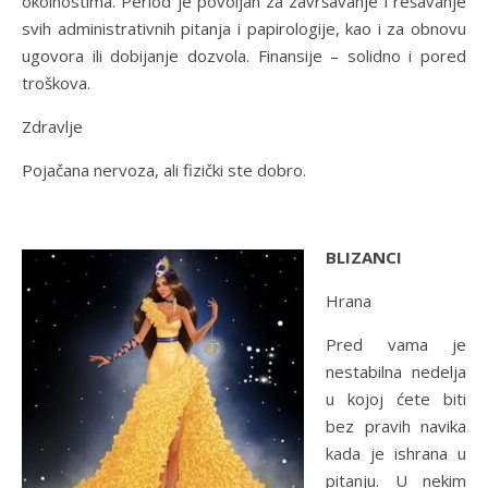
okolnostima. Period je povoljan za završavanje i rešavanje
svih administrativnih pitanja i papirologije, kao i za obnovu
ugovora ili dobijanje dozvola. Finansije – solidno i pored
troškova.
Zdravlje
Pojačana nervoza, ali fizički ste dobro.
BLIZANCI
Hrana
Pred vama je
nestabilna nedelja
u kojoj ćete biti
bez pravih navika
kada je ishrana u
pitanju. U nekim