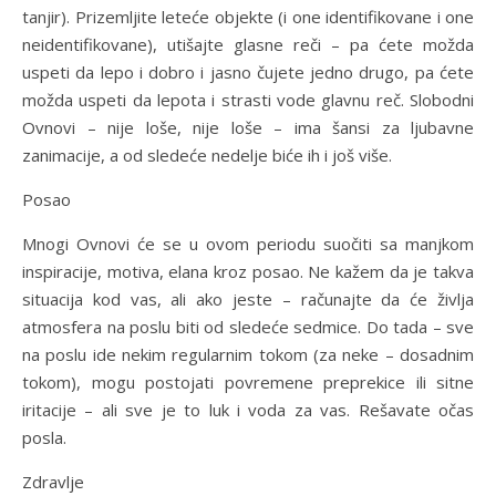
tanjir). Prizemljite leteće objekte (i one identifikovane i one
neidentifikovane), utišajte glasne reči – pa ćete možda
uspeti da lepo i dobro i jasno čujete jedno drugo, pa ćete
možda uspeti da lepota i strasti vode glavnu reč. Slobodni
Ovnovi – nije loše, nije loše – ima šansi za ljubavne
zanimacije, a od sledeće nedelje biće ih i još više.
Posao
Mnogi Ovnovi će se u ovom periodu suočiti sa manjkom
inspiracije, motiva, elana kroz posao. Ne kažem da je takva
situacija kod vas, ali ako jeste – računajte da će življa
atmosfera na poslu biti od sledeće sedmice. Do tada – sve
na poslu ide nekim regularnim tokom (za neke – dosadnim
tokom), mogu postojati povremene preprekice ili sitne
iritacije – ali sve je to luk i voda za vas. Rešavate očas
posla.
Zdravlje