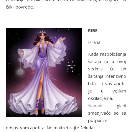
čak i povrede.
RIBE
Hrana
Kada raspoloženja
šaltaju (a u ovoj
sedmici će tih
šaltanja intenzivno
biti) – i vaš apetit
je u velikim
oscilacijama.
Napadi gladi
smenjivaće se sa
potpunim
odsustvom apetita. Ne maltretirajte želudac.