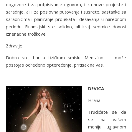
dogovore i za potpisivanje ugovora, i za nove projekte i
saradnje, ali i za poslovna putovanja i susrete, sastanke sa
saradnicima i planiranje projekata i dešavanja u narednom
periodu. Finansijski ste solidno, ali kraj sedmice donosi
iznenadne troškove.
Zdravlje
Dobro ste, bar u fizičkom smislu. Mentalno – može
postojati određeno opterećenje, pritisak na vas.
DEVICA
Hrana
Trudićete se da
se na vašem
meniju uglavnom