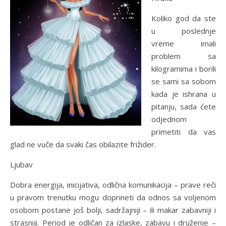
Koliko god da ste
u poslednje
vreme imali
problem sa
kilogramima i borili
se sami sa sobom
kada je ishrana u
pitanju, sada ćete
odjednom
primetiti da vas
glad ne vuče da svaki čas obilazite frižider.
Ljubav
Dobra energija, inicijativa, odlična komunikacija – prave reči
u pravom trenutku mogu doprineti da odnos sa voljenom
osobom postane još bolji, sadržajniji – ili makar zabavniji i
strasniji. Period je odličan za izlaske, zabavu i druženje –