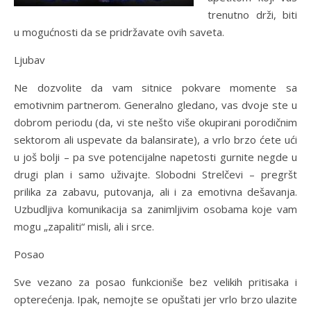
trenutno drži, biti
u mogućnosti da se pridržavate ovih saveta.
Ljubav
Ne dozvolite da vam sitnice pokvare momente sa
emotivnim partnerom. Generalno gledano, vas dvoje ste u
dobrom periodu (da, vi ste nešto više okupirani porodičnim
sektorom ali uspevate da balansirate), a vrlo brzo ćete ući
u još bolji – pa sve potencijalne napetosti gurnite negde u
drugi plan i samo uživajte. Slobodni Strelčevi – pregršt
prilika za zabavu, putovanja, ali i za emotivna dešavanja.
Uzbudljiva komunikacija sa zanimljivim osobama koje vam
mogu „zapaliti“ misli, ali i srce.
Posao
Sve vezano za posao funkcioniše bez velikih pritisaka i
opterećenja. Ipak, nemojte se opuštati jer vrlo brzo ulazite