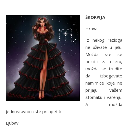
ŠKORPIJA
Hrana
Iz nekog razloga
ne uživate u jelu.
Možda ste se
odlučili za dijetu,
možda se trudite
da izbegavate
namirnice koje ne
prijaju vašem
stomaku i varenju.
A možda
jednostavno niste pri apetitu.
Ljubav