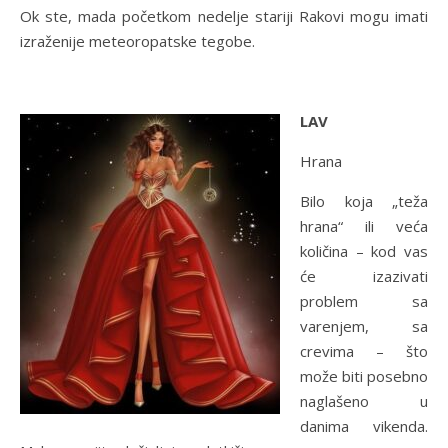
Ok ste, mada početkom nedelje stariji Rakovi mogu imati
izraženije meteoropatske tegobe.
LAV
Hrana
Bilo koja „teža
hrana“ ili veća
količina – kod vas
će izazivati
problem sa
varenjem, sa
crevima – što
može biti posebno
naglašeno u
danima vikenda.