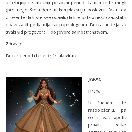
u ozbiljniji i zahtevniji poslovni period. Taman biste mogli
(pre nego što uđete u kompleksniju poslovnu fazu) da
proverite da li ste sve obavili, da li je ostalo nešto zaostalih
obaveza ili petljancija sa papirologijom. Dobra nedelja za
svaki vid pregovora ili dogovora sa inostranstvom.
Zdravlje
Dobar period da se fizički aktivirate.
JARAC
Hrana
U čudnom ste
raspoloženju, pa
će i vaš apetit
praviti velike