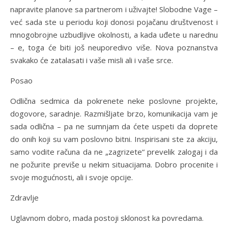
napravite planove sa partnerom i uživajte! Slobodne Vage –
već sada ste u periodu koji donosi pojačanu društvenost i
mnogobrojne uzbudljive okolnosti, a kada uđete u narednu
– e, toga će biti još neuporedivo više. Nova poznanstva
svakako će zatalasati i vaše misli ali i vaše srce.
Posao
Odlična sedmica da pokrenete neke poslovne projekte,
dogovore, saradnje. Razmišljate brzo, komunikacija vam je
sada odlična – pa ne sumnjam da ćete uspeti da doprete
do onih koji su vam poslovno bitni. Inspirisani ste za akciju,
samo vodite računa da ne „zagrizete“ prevelik zalogaj i da
ne požurite previše u nekim situacijama. Dobro procenite i
svoje mogućnosti, ali i svoje opcije.
Zdravlje
Uglavnom dobro, mada postoji sklonost ka povredama.