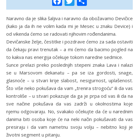
Facebook
Twitter
Share
Naravno da je slika šaljiva i naravno da obožavamo Devičice
(kako ja da ih ne volim kada mi je Mesec u znaku Device) i
od vikenda ćemo se radovati njihovim rođendanima.
Devičanske želje, čestitke i pozdrave ćemo za sada ostaviti
da čekaju pravi trenutak – a mi ćemo da bacimo pogled na
to kakva nas energija očekuje tokom naredne sedmice.
Sunce prelazi preko poslednjih stepeni znaka Lava i nalazi
se u Marsovom dekanatu – pa se iza gordosti, snage,
glasnoće – u stvari krije slabost, nesigurnost, uplašenost.
Što više neko pokušava da vam „trenira strogoću“ ili da vas
kontroliše – u stvari pokazuje da ga je prpa od vas ili da na
sve načine pokušava da vas zadrži u okolnostima koje
njemu odgovaraju. No, svakako očekujte da će u narednim
danima biti osoba koje će na neki način pokušavati da vas
presiraju i da vam nametnu svoju volju – nebitno koji je
životni segment u pitanju.