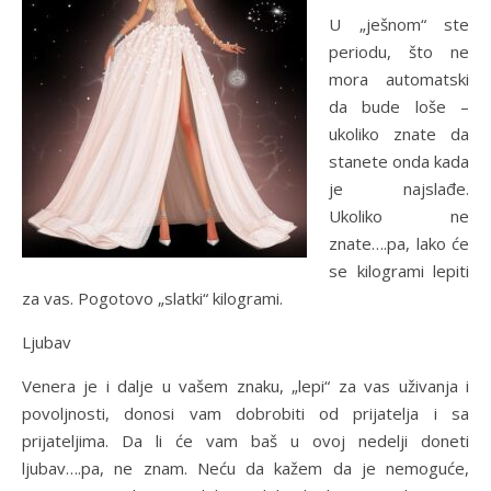
U „ješnom“ ste
periodu, što ne
mora automatski
da bude loše –
ukoliko znate da
stanete onda kada
je najslađe.
Ukoliko ne
znate….pa, lako će
se kilogrami lepiti
za vas. Pogotovo „slatki“ kilogrami.
Ljubav
Venera je i dalje u vašem znaku, „lepi“ za vas uživanja i
povoljnosti, donosi vam dobrobiti od prijatelja i sa
prijateljima. Da li će vam baš u ovoj nedelji doneti
ljubav….pa, ne znam. Neću da kažem da je nemoguće,