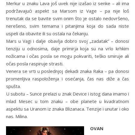
Merkur u znaku Lava još uvek nije izašao iz senke – ali ima
podržavajući aspekt sa Marsom iz Vage – pa nije loš
trenutak da se bavite svim onim što je ostalo nedovršeno,
nerešeno, svim temama i pitanjima koja do sada niste
uspeli da obavite ili su ostala na čekanju.
Mars u Vagi i dalje obavlja dobro svoj „zadatak“ – donosi
tenziju u odnosima, daje primirja koja su na vrlo krhkim
nožicama i očas posla se mogu pokvariti, teško smiruje ali
očas posla raspiruje strasti.
Venera se vrti u poslednjoj dekadi znaka Raka – pa donosi
promenljiva raspoloženja i osećanja, čas nas diže a čas
spušta.
U subotu – Sunce prelazi u znak Device i istog dana imamo i
mlad Mesec u tom znaku – obe planete u kvadratnom
aspektu sa Uranom iz znaka Blizanaca. Tenzije i unutar i oko
nas. Milina.
OVAN