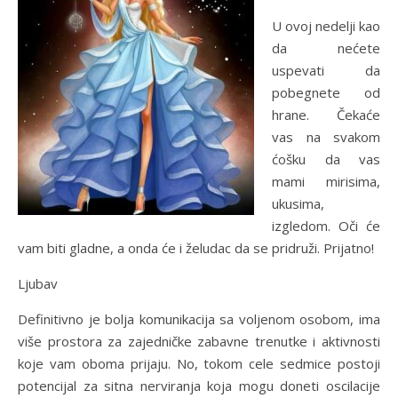
U ovoj nedelji kao
da nećete
uspevati da
pobegnete od
hrane. Čekaće
vas na svakom
ćošku da vas
mami mirisima,
ukusima,
izgledom. Oči će
vam biti gladne, a onda će i želudac da se pridruži. Prijatno!
Ljubav
Definitivno je bolja komunikacija sa voljenom osobom, ima
više prostora za zajedničke zabavne trenutke i aktivnosti
koje vam oboma prijaju. No, tokom cele sedmice postoji
potencijal za sitna nerviranja koja mogu doneti oscilacije