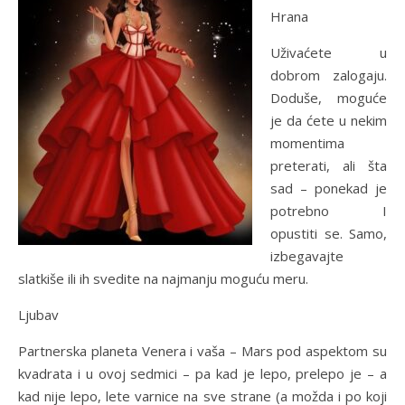
Hrana
Uživaćete u
dobrom zalogaju.
Doduše, moguće
je da ćete u nekim
momentima
preterati, ali šta
sad – ponekad je
potrebno I
opustiti se. Samo,
izbegavajte
slatkiše ili ih svedite na najmanju moguću meru.
Ljubav
Partnerska planeta Venera i vaša – Mars pod aspektom su
kvadrata i u ovoj sedmici – pa kad je lepo, prelepo je – a
kad nije lepo, lete varnice na sve strane (a možda i po koji