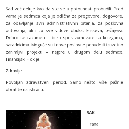
Sad već deluje kao da ste se u potpunosti probudili. Pred
vama je sedmica koja je odlična za pregovore, dogovore,
za obavljanje svih administrativnih pitanja, za poslovna
putovanja, ali i za sve vidove obuka, kurseva, tečajeva.
Dobro se razumete i brzo sporazumevate sa kolegama,
saradnicima. Moguće su i nove poslovne ponude ili izuzetno
zanimljivi projekti – najpre u drugom delu sedmice.
Finansijski – ok je.
Zdravlje
Povoljan zdravstveni period. Samo nešto više pažnje
obratite na ishranu.
RAK
Hrana