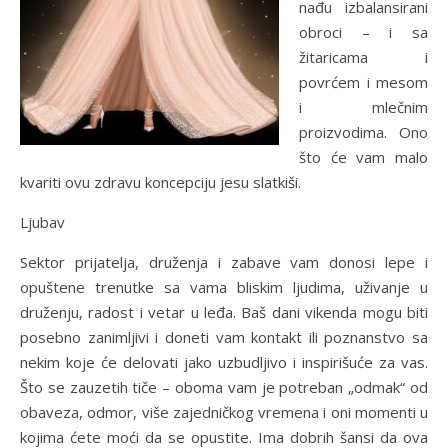
nađu izbalansirani
obroci – i sa
žitaricama i
povrćem i mesom
i mlečnim
proizvodima. Ono
što će vam malo
kvariti ovu zdravu koncepciju jesu slatkiši.
Ljubav
Sektor prijatelja, druženja i zabave vam donosi lepe i
opuštene trenutke sa vama bliskim ljudima, uživanje u
druženju, radost i vetar u leđa. Baš dani vikenda mogu biti
posebno zanimljivi i doneti vam kontakt ili poznanstvo sa
nekim koje će delovati jako uzbudljivo i inspirišuće za vas.
Što se zauzetih tiče – oboma vam je potreban „odmak“ od
obaveza, odmor, više zajedničkog vremena i oni momenti u
kojima ćete moći da se opustite. Ima dobrih šansi da ova