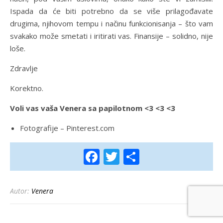
Ispada da će biti potrebno da se više prilagođavate
drugima, njihovom tempu i načinu funkcionisanja – što vam
svakako može smetati i iritirati vas. Finansije – solidno, nije
loše.
Zdravlje
Korektno.
Voli vas vaša Venera sa papilotnom <3 <3 <3
Fotografije – Pinterest.com
Facebook
Twitter
Share
Autor:
Venera