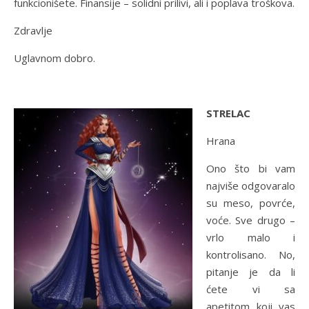
funkcionišete. Finansije – solidni prilivi, ali i poplava troškova.
Zdravlje
Uglavnom dobro.
STRELAC
Hrana
Ono što bi vam
najviše odgovaralo
su meso, povrće,
voće. Sve drugo –
vrlo malo i
kontrolisano. No,
pitanje je da li
ćete vi sa
apetitom koji vas