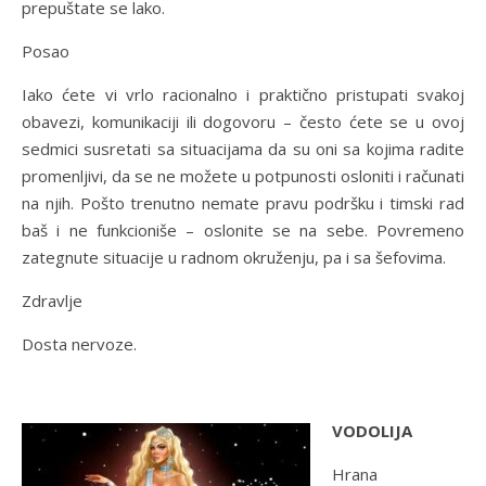
prepuštate se lako.
Posao
Iako ćete vi vrlo racionalno i praktično pristupati svakoj
obavezi, komunikaciji ili dogovoru – često ćete se u ovoj
sedmici susretati sa situacijama da su oni sa kojima radite
promenljivi, da se ne možete u potpunosti osloniti i računati
na njih. Pošto trenutno nemate pravu podršku i timski rad
baš i ne funkcioniše – oslonite se na sebe. Povremeno
zategnute situacije u radnom okruženju, pa i sa šefovima.
Zdravlje
Dosta nervoze.
VODOLIJA
Hrana