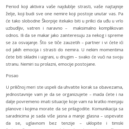
Period koji aktivira vaše najdublje strasti, vaše najtajnije
želje, koji budi sve one nemire koji postoje unutar vas. Pa
će tako slobodne Škorpije itekako biti u prilici da uđu u vrlo
uzbudljiv, vatren i naravno – maksimalno komplikovan
odnos. Ili da se makar jako zainteresuju za nekog i spreme
se za osvajanje. Što se tiče zauzetih – partner i vi ćete ići
od jakih emocija i strasti do nemira. U nekim momentima
ćete biti skladni i uigrani, u drugim – svako će vući na svoju
stranu. Nemiri su prolazni, emocije postojane.
Posao
U priličnoj meri ste uspeli da uhvatite korak sa obavezama,
jednostavnije vam je da se organizujete – mada ćete i na
dalje povremeno imati situacije koje vam na kratko menjaju
planove i kojima morate da se prilagodite. Komunikacija sa
saradnicima je sada više jasna a manje glasna – uspevate
da se, uglavnom bez tenzije – uklopite i timski