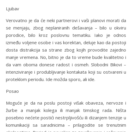
Ljubav
Verovatno je da će neki partnerovi i vaši planovi morati da
se menjaju, zbog neplaniranih dešavanja – bilo u okviru
porodice, bilo kroz poslovnu tematiku. Iako je odnos
između voljene osobe i vas korektan, deluje kao da postoji
dosta distrakcija sa strane zbog kojih provodite zajedno
manje vremena. No, bitno je da to vreme bude kvalitetno i
da vam oboma donese radost i osmeh. Slobodni Bikovi –
intenziviranje i produbljivanje kontakata koji su ostvareni u
proteklom periodu. Ide možda sporo, ali ide.
Posao
Moguće je da na poslu postoji višak obaveza, nervoze i
žurbe a manjak kolega ili manjak timskog rada. Ništa
posebno nećete postići nestrpljivošću ili dizanjem tenzije u
komunikaciji sa saradnicima – prilagodite se trenutnim