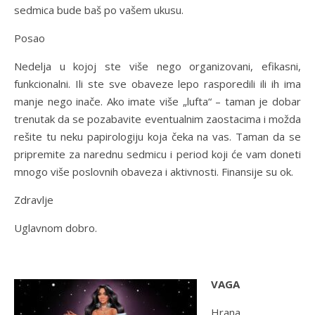
sedmica bude baš po vašem ukusu.
Posao
Nedelja u kojoj ste više nego organizovani, efikasni,
funkcionalni. Ili ste sve obaveze lepo rasporedili ili ih ima
manje nego inače. Ako imate više „lufta“ – taman je dobar
trenutak da se pozabavite eventualnim zaostacima i možda
rešite tu neku papirologiju koja čeka na vas. Taman da se
pripremite za narednu sedmicu i period koji će vam doneti
mnogo više poslovnih obaveza i aktivnosti. Finansije su ok.
Zdravlje
Uglavnom dobro.
VAGA
Hrana