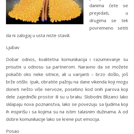
danima ćete se
prejedati, u
drugima se tek
povremeno setiti
da ni zalogaj u usta niste stavili.
Ljubav
Dobar odnos, kvalitetna komunikacija i razumevanje su
prisutni u odnosu sa partnerom. Naravno da se možete
pokačiti oko neke sitnice, ali u varijanti – brzo došlo, još
brže otišlo. Ipak, obratite pažnju na dane vikenda koji mogu
doneti nešto više nervoze, posebno kod onih parova koji
dele zajednički prostor ili su u braku. Slobodni Blizanci lako
sklapaju nova poznanstva, lako se povezuju sa ljudima koji
ih inspirišu i sa kojima su na istim talasnim dužinama. A od
dobre komunikacije lako se krene put emocija.
Posao