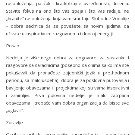
raspoloženja, pa čak i kratkotrajne uvređenosti, durenja.
Stavite fokus na ono što vas spaja i što vas raduje, ne
„hranite“ raspoloženja koja vam smetaju. Slobodne Vodolije
– dobra sedmica da se povežete sa novim ljudima, da
uživate u inspirativnim razgovorima i dobroj energiji.
Posao
Nedelja je više nego dobra za dogovore, za sastanke i
razgovore sa saradnicima (posebno sa onima sa kojima ste
pokušavali da pronađete zajednički jezik u prethodnom
periodu, sa malo uspeha), dobra je za poslovna putovanja i
bavljenje obavezama ili projektima koji su vama inspirativni
i zanimljivi. Prva polovina nedelje je malo zatrpana
obavezama i trebaće vam dobra organizacija da biste sve
„uglavili“.
Zdravlje
Oscilacije pritiska, promenljiva raspoloženja, a moguće su