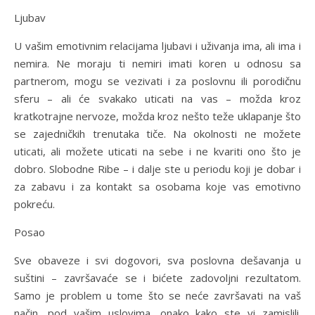
Ljubav
U vašim emotivnim relacijama ljubavi i uživanja ima, ali ima i
nemira. Ne moraju ti nemiri imati koren u odnosu sa
partnerom, mogu se vezivati i za poslovnu ili porodičnu
sferu – ali će svakako uticati na vas – možda kroz
kratkotrajne nervoze, možda kroz nešto teže uklapanje što
se zajedničkih trenutaka tiče. Na okolnosti ne možete
uticati, ali možete uticati na sebe i ne kvariti ono što je
dobro. Slobodne Ribe – i dalje ste u periodu koji je dobar i
za zabavu i za kontakt sa osobama koje vas emotivno
pokreću.
Posao
Sve obaveze i svi dogovori, sva poslovna dešavanja u
suštini – završavaće se i bićete zadovoljni rezultatom.
Samo je problem u tome što se neće završavati na vaš
način, pod vašim uslovima, onako kako ste vi zamislili.