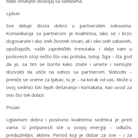
Malo smanjite doživljaj sa slatkišima.
Ljubav
Sve deluje dosta dobro u partnerskim odnosima.
Komunikacija sa partnerom je kvalitetna, lako se i brzo
dogovarate i oko onih životnih stvari, ali i oko onih zabavnih,
opuštajućih, vaših zajedničkih trenutaka. I dalje vam u
podsvesti stoji nešto što vas pritiska, tutnji, žiga – šta god
da je, sa tim se borite kako znate i umete i nemojte
dozvoliti da utiče na odnos sa partnerom. Slobodni –
primiče se vreme za ljubav, tu je – na korak od vas. Može u
ovoj sedmici biti lepih dešavanja i kontakata, kao uvod za
ono što tek dolazi.
Posao
Uglavnom dobra i poslovno kvalitetna sedmica je pred
vama. U potpunosti ste u svojoj energiji – odlučni,
preduzimljivi, aktivni. Period koji je dobar za sve – i za