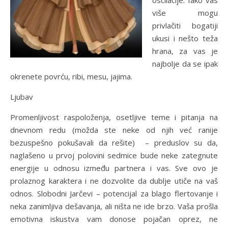
oscilacije. Iako vas
više mogu
privlačiti bogatiji
ukusi i nešto teža
hrana, za vas je
najbolje da se ipak
okrenete povrću, ribi, mesu, jajima.
Ljubav
Promenljivost raspoloženja, osetljive teme i pitanja na
dnevnom redu (možda ste neke od njih već ranije
bezuspešno pokušavali da rešite) – preduslov su da,
naglašeno u prvoj polovini sedmice bude neke zategnute
energije u odnosu između partnera i vas. Sve ovo je
prolaznog karaktera i ne dozvolite da dublje utiče na vaš
odnos. Slobodni Jarčevi – potencijal za blago flertovanje i
neka zanimljiva dešavanja, ali ništa ne ide brzo. Vaša prošla
emotivna iskustva vam donose pojačan oprez, ne