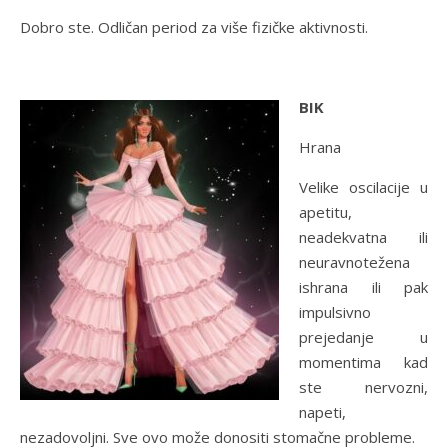
Dobro ste. Odličan period za više fizičke aktivnosti.
BIK
Hrana
Velike oscilacije u
apetitu,
neadekvatna ili
neuravnotežena
ishrana ili pak
impulsivno
prejedanje u
momentima kad
ste nervozni,
napeti,
nezadovoljni. Sve ovo može donositi stomačne probleme.