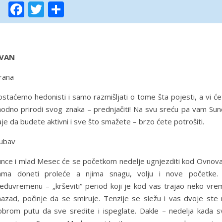
Facebook
Twitter
Share
VAN
rana
staćemo hedonisti i samo razmišljati o tome šta pojesti, a vi će
hodno prirodi svog znaka – prednjačiti! Na svu sreću pa vam Sun
je da budete aktivni i sve što smažete – brzo ćete potrošiti.
jubav
unce i mlad Mesec će se početkom nedelje ugnjezditi kod Ovnova
ama doneti proleće a njima snagu, volju i nove početke.
eđuvremenu – „krševiti“ period koji je kod vas trajao neko vre
nazad, počinje da se smiruje. Tenzije se sležu i vas dvoje ste 
obrom putu da sve sredite i ispeglate. Dakle – nedelja kada s