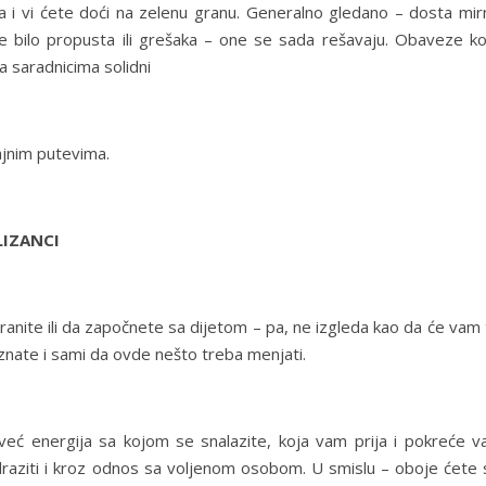
a i vi ćete doći na zelenu granu. Generalno gledano – dosta mir
je bilo propusta ili grešaka – one se sada rešavaju. Obaveze ko
a saradnicima solidni
ajnim putevima.
LIZANCI
hranite ili da započnete sa dijetom – pa, ne izgleda kao da će vam
– znate i sami da ovde nešto treba menjati.
već energija sa kojom se snalazite, koja vam prija i pokreće va
ziti i kroz odnos sa voljenom osobom. U smislu – oboje ćete 