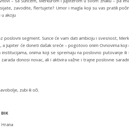
Ovnovi – sa Suncem, Merkurom i Jupiterom u svom znaku – pa ima 
ate, zavodite, flertujete? Umor i magla koji su vas pratili poči
 u akciju
kroz poslovni segment. Sunce će vam dati ambiciju i svesnost, Mer
u, a Jupiter će doneti dašak sreće – pogotovo onim Ovnovima koji
 institucijama, onima koji se spremaju na poslovno putovanje ili
 zarada donosi novac, ali i aktivira važne i trajne poslovne sarad
obolje, zubi ili oči.
BIK
Hrana