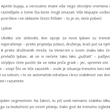
Apetiti bujaju, a verovatno imate više nego dovoljno vremena 
razmišljate o tome šta biste mogli smazati. Više klopajte voćkic
povrćkice i ne obilazite često frižider – tu je on, neće pobeći.
Ljubav
Ukoliko ste slobodni, dve opcije za nove ljubavi su trenut
najizraženije – preko prijatelja (izlasci, druženja, kraći put sa nji
ili preko društvenih mreža. Sa Venerom u svom znaku lako će
privlačiti ljubav, ali se vi nećete tako lako „puštati“ – pažljiv
strpljivo ćete pustiti da se neka priča gradi – jer, spremni ste
ce – stop! Što se tiče zauzetih – ovde je situacija trenutno bez ne
mi sa sobom, i to se automatski odražava i kroz stabilnost vas dv
ate i razumete.
sijskim segmentom. Na žalost, tu još uvek nemamo stabilnu sliku
briga za budućnost po ovom pitanju. Kako god da trenutno izgleda