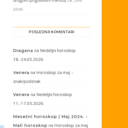
drugom prigodnom mestu)
28. jula
2026.
POSLEDNJI KOMENTARI
na
Nedeljni horoskop
Dragana
18.-24.05.2026.
na
Horoskop za maj –
Venera
znak/podznak
na
Nedeljni horoskop
Venera
11.-17.05.2026.
Mesečni horoskop | Maj 2024. -
na
Horoskop za maj
Mali horoskop