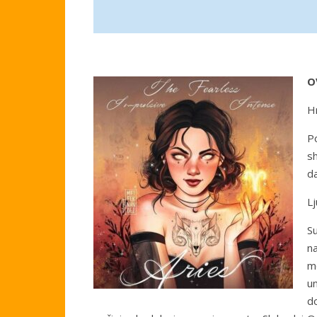
O
H
Po
s
da
L
S
n
m
u
d