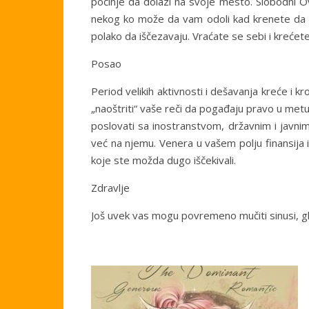
počinje da dolazi na svoje mesto. Slobodni 
nekog ko može da vam odoli kad krenete da sij
polako da iščezavaju. Vraćate se sebi i krećete
Posao
Period velikih aktivnosti i dešavanja kreće i 
„naoštriti“ vaše reči da pogađaju pravo u met
poslovati sa inostranstvom, državnim i javnim
već na njemu. Venera u vašem polju finansija i
koje ste možda dugo iščekivali.
Zdravlje
Još uvek vas mogu povremeno mučiti sinusi, glav