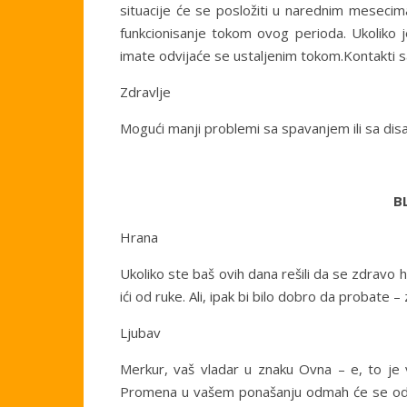
situacije će se posložiti u narednim mesecim
funkcionisanje tokom ovog perioda. Ukoliko 
imate odvijaće se ustaljenim tokom.Kontakti s
Zdravlje
Mogući manji problemi sa spavanjem ili sa dis
B
Hrana
Ukoliko ste baš ovih dana rešili da se zdravo 
ići od ruke. Ali, ipak bi bilo dobro da probate 
Ljubav
Merkur, vaš vladar u znaku Ovna – e, to je 
Promena u vašem ponašanju odmah će se odra