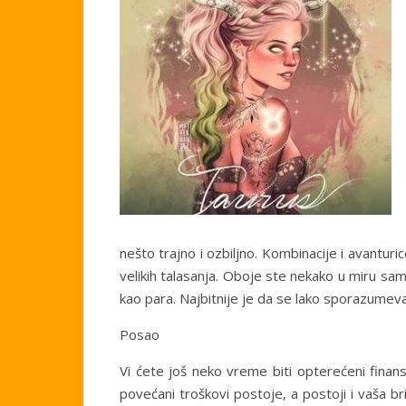
nešto trajno i ozbiljno. Kombinacije i avanturi
velikih talasanja. Oboje ste nekako u miru sa
kao para. Najbitnije je da se lako sporazumev
Posao
Vi ćete još neko vreme biti opterećeni finan
povećani troškovi postoje, a postoji i vaša 