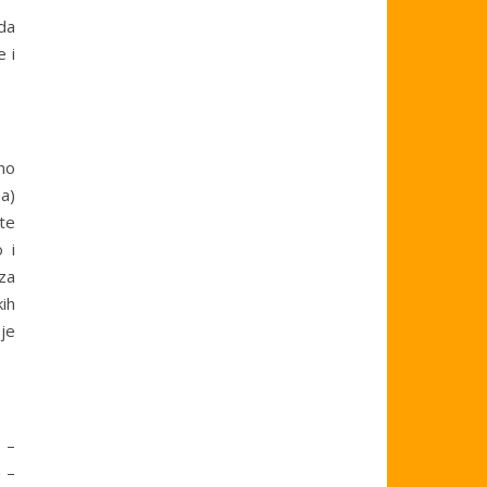
da
e i
no
ma)
te
o i
 za
kih
oje
 –
 –