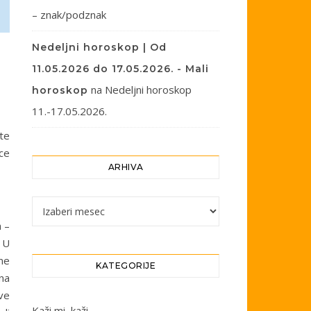
– znak/podznak
Nedeljni horoskop | Od
11.05.2026 do 17.05.2026. - Mali
na
Nedeljni horoskop
horoskop
11.-17.05.2026.
te
ce
ARHIVA
Arhiva
 –
 U
me
KATEGORIJE
na
ve
Kaži mi, kaži…