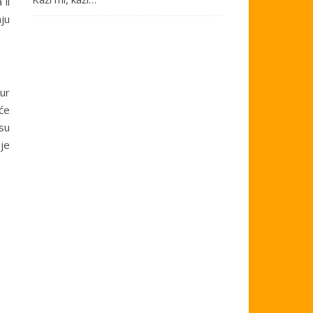
li
nju
kur
 će
 su
nje