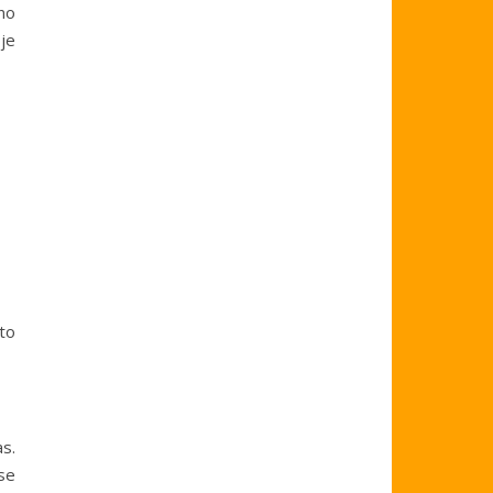
no
je
 to
s.
se