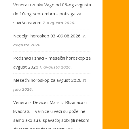
Venera u znaku Vage od 06-og avgusta
do 10-og septembra – potraga za
savršenstvom
7. avgusta 2026.
Nedeljni horoskop 03.-09.08.2026.
2.
avgusta 2026.
Podznaci i znaci – mesečni horoskop za
avgust 2026
1. avgusta 2026.
Mesečni horoskop za avgust 2026
31.
jula 2026.
Venera iz Device i Mars iz Blizanaca u
kvadratu – varnice u vezi su poželjne
samo ako su u spavaćoj sobi (ili nekom