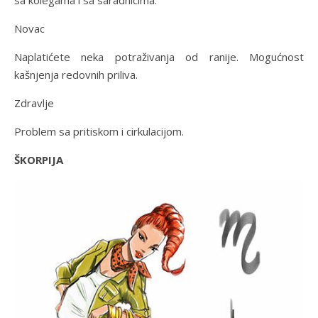
sa kolegama i sa saradnicima.
Novac
Naplatićete neka potraživanja od ranije. Mogućnost
kašnjenja redovnih priliva.
Zdravlje
Problem sa pritiskom i cirkulacijom.
ŠKORPIJA