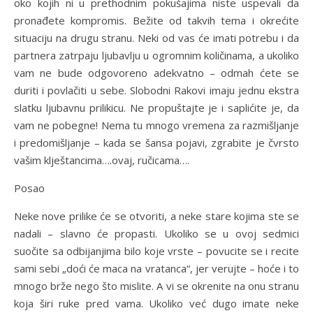
oko kojih ni u prethodnim pokušajima niste uspevali da
pronađete kompromis. Bežite od takvih tema i okrećite
situaciju na drugu stranu. Neki od vas će imati potrebu i da
partnera zatrpaju ljubavlju u ogromnim količinama, a ukoliko
vam ne bude odgovoreno adekvatno – odmah ćete se
duriti i povlačiti u sebe. Slobodni Rakovi imaju jednu ekstra
slatku ljubavnu prilikicu. Ne propuštajte je i saplićite je, da
vam ne pobegne! Nema tu mnogo vremena za razmišljanje
i predomišljanje – kada se šansa pojavi, zgrabite je čvrsto
vašim klještancima….ovaj, ručicama….
Posao
Neke nove prilike će se otvoriti, a neke stare kojima ste se
nadali – slavno će propasti. Ukoliko se u ovoj sedmici
suočite sa odbijanjima bilo koje vrste – povucite se i recite
sami sebi „doći će maca na vratanca“, jer verujte – hoće i to
mnogo brže nego što mislite. A vi se okrenite na onu stranu
koja širi ruke pred vama. Ukoliko već dugo imate neke