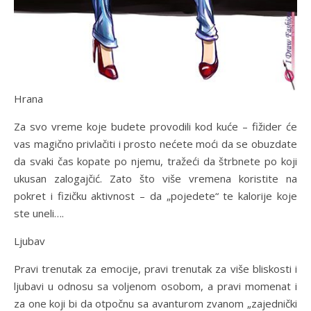
Hrana
Za svo vreme koje budete provodili kod kuće – fižider će
vas magično privlačiti i prosto nećete moći da se obuzdate
da svaki čas kopate po njemu, tražeći da štrbnete po koji
ukusan zalogajčić. Zato što više vremena koristite na
pokret i fizičku aktivnost – da „pojedete“ te kalorije koje
ste uneli….
Ljubav
Pravi trenutak za emocije, pravi trenutak za više bliskosti i
ljubavi u odnosu sa voljenom osobom, a pravi momenat i
za one koji bi da otpočnu sa avanturom zvanom „zajednički