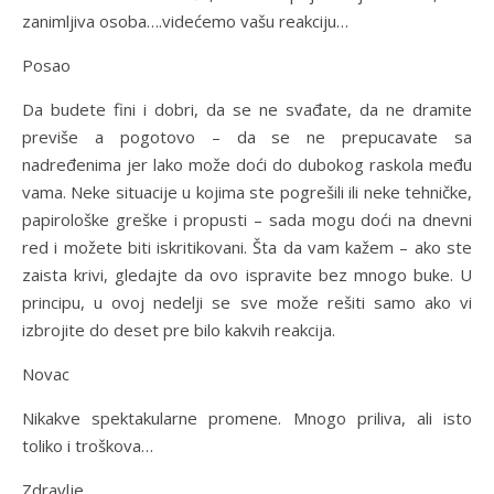
zanimljiva osoba….videćemo vašu reakciju…
Posao
Da budete fini i dobri, da se ne svađate, da ne dramite
previše a pogotovo – da se ne prepucavate sa
nadređenima jer lako može doći do dubokog raskola među
vama. Neke situacije u kojima ste pogrešili ili neke tehničke,
papirološke greške i propusti – sada mogu doći na dnevni
red i možete biti iskritikovani. Šta da vam kažem – ako ste
zaista krivi, gledajte da ovo ispravite bez mnogo buke. U
principu, u ovoj nedelji se sve može rešiti samo ako vi
izbrojite do deset pre bilo kakvih reakcija.
Novac
Nikakve spektakularne promene. Mnogo priliva, ali isto
toliko i troškova…
Zdravlje