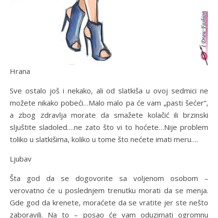
Hrana
Sve ostalo još i nekako, ali od slatkiša u ovoj sedmici ne
možete nikako pobeći…Malo malo pa će vam „pasti šećer“,
a zbog zdravlja morate da smažete kolačić ili brzinski
sljuštite sladoled….ne zato što vi to hoćete…Nije problem
toliko u slatkišima, koliko u tome što nećete imati meru….
Ljubav
Šta god da se dogovorite sa voljenom osobom –
verovatno će u poslednjem trenutku morati da se menja.
Gde god da krenete, moraćete da se vratite jer ste nešto
zaboravili. Na to – posao će vam oduzimati ogromnu