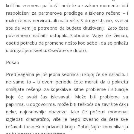
količinu vremena pa baš i nećete u svakom momentu biti
raspoloženi za partnerove predloge a iskreno rečeno – i
malo će vas nervirati….ili malo više. S druge strane, svesni
ste da vam je potrebno da budete društveniji. Zato ćete
povremeno načiniti ustupak….Slobodne Vage će živnuti,
osetiti potrebu da promene nešto kod sebe i da se prikažu
u drugačijem svetlu. Osećate se dobro.
Posao
Pred Vagama je još jedna sedmica u kojoj će se naraditi. I
ne samo to – u ovom periodu ćete morati da u pokretu
smišljate rešenja za kojekakve sitne probleme i situacije
koje će svaki čas iskrsavati. Može biti problema sa
papirima, u dogovorima, može biti teškoća da završite čak i
neke, najosnovnije obaveze. Iako će početni momenat
izgledati dramatično, više je nego izvesno da ćete sve
rešavati i uspešno privoditi kraju. Poboljšajte komunikaciju