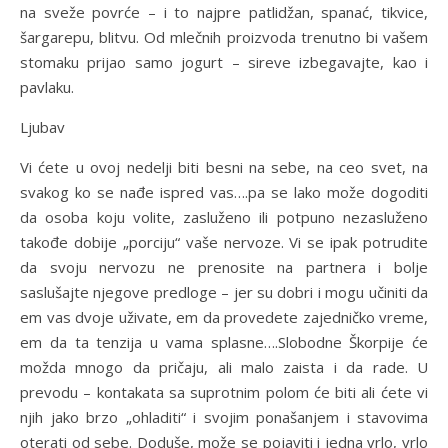
na sveže povrće – i to najpre patlidžan, spanać, tikvice,
šargarepu, blitvu. Od mlečnih proizvoda trenutno bi vašem
stomaku prijao samo jogurt – sireve izbegavajte, kao i
pavlaku.
Ljubav
Vi ćete u ovoj nedelji biti besni na sebe, na ceo svet, na
svakog ko se nađe ispred vas….pa se lako može dogoditi
da osoba koju volite, zasluženo ili potpuno nezasluženo
takođe dobije „porciju“ vaše nervoze. Vi se ipak potrudite
da svoju nervozu ne prenosite na partnera i bolje
saslušajte njegove predloge – jer su dobri i mogu učiniti da
em vas dvoje uživate, em da provedete zajedničko vreme,
em da ta tenzija u vama splasne….Slobodne Škorpije će
možda mnogo da pričaju, ali malo zaista i da rade. U
prevodu – kontakata sa suprotnim polom će biti ali ćete vi
njih jako brzo „ohladiti“ i svojim ponašanjem i stavovima
oterati od sebe. Doduše, može se pojaviti i jedna vrlo, vrlo