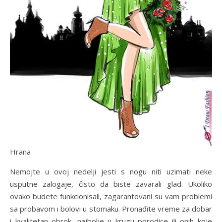
Hrana
Nemojte u ovoj nedelji jesti s nogu niti uzimati neke
usputne zalogaje, čisto da biste zavarali glad. Ukoliko
ovako budete funkcionisali, zagarantovani su vam problemi
sa probavom i bolovi u stomaku. Pronađite vreme za dobar
i kvalitetan obrok, najbolje u krugu porodice ili onih koje