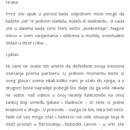
Hrana
Prvo ste upali u period kada odjednom niste mogli da
kažete „ne“ ni jednom slatkišu, kolaču ili sladoledu….A sada
ste u danima kada ćete hteti nešto „konkretnije“. Najpre
meso u svim varijantama i oblicima a možda, eventualno
dolazi u obzir i riba….
Ljubav
Ni sami ne znate niti umete da definišete svoja trenutna
osećanja prema partneru. U jednom momentu biste iz
sveg glasa i svima vikali koliko vam je stalo do njega, a u
drugom biste najradije pobegli što dalje da ga više nikada
ne vidite. Vaš odnos u ovoj nedelji funkcioniše na onoj
tankoj liniji između ljubavi i hladnoće – ići ćete iz jedne
krajnosti u drugu…U prevodu – svega će biti, mira biti neće.
Neki od vas mogu izlaz i bekstvo od cele situacije koja ih
muči pronaći u flertovanju….Slobodni Lavovi – u vrlo ste