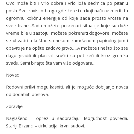
Ovo može biti i vrlo dobra i vrlo loša sedmica po pitanju
posla. Sve zavisi od toga gde ćete i na koji način usmeriti tu
ogromnu količinu energije od koje sada prosto vrcate na
sve strane…Sada možete pokrenuti situacije koje su duže
vreme bile u zastoju, možete pokrenuti dogovore, možete
se uhvatiti u koštac sa nekom zamršenom papirologijom i
obaviti je na opšte zadovoljstvo…..A možete i nešto što ste
dugo gradili ili planirali srušiti sa pet reči ili kroz gromku
svađu. Sami birajte šta vam više odgovara…
Novac
Redovni prilivi mogu kasniti, ali je moguće dobijanje novca
od dodatnih poslova.
Zdravlje
Naglašeno – oprez u saobraćaju! Mogućnost povreda.
Stariji Blizanci – cirkulacija, krvni sudovi.