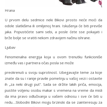
Hrana
U prvom delu sedmice neki Bikovi prosto neće moći da
odole slatkišima ili omiljenoj hrani. Iskušenja će biti previše
jaka. Popustićete sami sebi, a posle ćete sse pokajati i
brže bolje se vratiti nekom zdravijem načinu ishrane.
Ljubav
Fenomenalna energija koja u ovom trenutku funkcioniše
između vas i partnera očas posla se može
preokrenuti u svoju suprotnost. Izbegavajte teme za koje
znate da su i ranije pravile pometnju u vašoj vezi i ostavite
ih „za neki drugi put“. Sada se držite lakih priča, emocija,
pustite voljenu osobu makar s vremena na vreme da misli
da ima pravo odlučivanja u vašem odnosu i sve će biti u
redu….Slobodni Bikovi mogu brzinski da se zainteresuju za