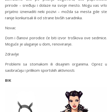
prirode – sređuju i dolaze na svoje mesto. Mogu vas vrlo
prijatno iznenaditi neki pozivi – možda sa mesta gde ste
ranije konkurisali ili od strane bivših saradnika.
Novac
Dom i članovi porodice će biti izvor troškova ove sedmice.
Moguće je ulaganje u dom, renoviranje.
Zdravlje
Problemi sa stomakom ili disajnim organima. Oprez u
saobraćaju i prilikom sportskih aktivnosti.
BIK