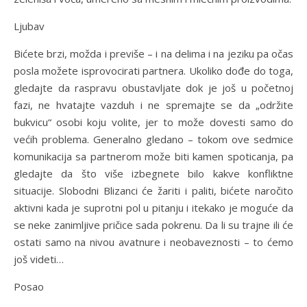
Ljubav
Bićete brzi, možda i previše – i na delima i na jeziku pa očas
posla možete isprovocirati partnera. Ukoliko dođe do toga,
gledajte da raspravu obustavljate dok je još u početnoj
fazi, ne hvatajte vazduh i ne spremajte se da „održite
bukvicu“ osobi koju volite, jer to može dovesti samo do
većih problema. Generalno gledano – tokom ove sedmice
komunikacija sa partnerom može biti kamen spoticanja, pa
gledajte da što više izbegnete bilo kakve konfliktne
situacije. Slobodni Blizanci će žariti i paliti, bićete naročito
aktivni kada je suprotni pol u pitanju i itekako je moguće da
se neke zanimljive pričice sada pokrenu. Da li su trajne ili će
ostati samo na nivou avatnure i neobaveznosti – to ćemo
još videti…
Posao