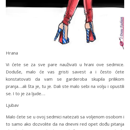
Hrana
Vi ćete se za sve pare nauživati u hrani ove sedmice.
Doduše, malo će vas gristi savest a i često ćete
konstatovati da vam se garderoba skupila prilikom
pranja….ali šta je, tu je. Dali ste malo sebi na volju i opustili
se. I to je za ljude….
Ljubav
Malo ćete se u ovoj sedmici natezati sa voljenom osobom i
to samo ako dozvolite da na dnevni red opet dođu pitanja