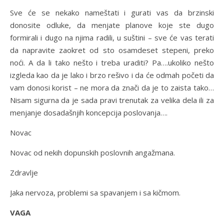
Sve će se nekako nameštati i gurati vas da brzinski
donosite odluke, da menjate planove koje ste dugo
formirali i dugo na njima radili, u suštini – sve će vas terati
da napravite zaokret od sto osamdeset stepeni, preko
noći. A da li tako nešto i treba uraditi? Pa….ukoliko nešto
izgleda kao da je lako i brzo rešivo i da će odmah početi da
vam donosi korist – ne mora da znači da je to zaista tako…
Nisam sigurna da je sada pravi trenutak za velika dela ili za
menjanje dosadašnjih koncepcija poslovanja….
Novac
Novac od nekih dopunskih poslovnih angažmana.
Zdravlje
Jaka nervoza, problemi sa spavanjem i sa kičmom.
VAGA