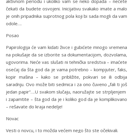
aktivnom periodu i ukoliko vam se neko dopada – nećete
čekati da budete osvojeni. Inicijativu svakako imate a malo
je onih pripadnika suprotnog pola koji bi sada mogli da vam
odole….
Posao
Papirologija će vam kidati živce i gubićete mnogo vremena
na pokušaje da se izborite sa dokumentacijom, dozvolama,
ugovorima. Neće vas slušati ni tehnička sredstva – imaćete
osećaj da šta god da je vama potrebno – kompjuter, faks,
kopir mašina – kako se približite, pokvari se ili odbija
saradnju. Ovo može biti sedmica i za ono čuveno „fali ti još
jedan papir“….U svakom slučaju, naoružajte se strpljenjem
i zapamtite – šta god da je i koliko god da je komplikovano
– rešavate do kraja nedelje!
Novac
Vesti o novcu, i to možda većem nego što ste očekivali.