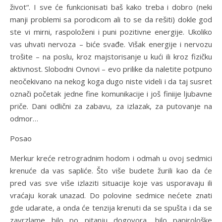
život“. I sve će funkcionisati baš kako treba i dobro (neki
manji problemi sa porodicom ali to se da rešiti) dokle god
ste vi mirni, raspoloženi i puni pozitivne energije. Ukoliko
vas uhvati nervoza – biće svađe. Višak energije i nervozu
trošite – na poslu, kroz majstorisanje u kući ili kroz fizičku
aktivnost. Slobodni Ovnovi – evo prilike da naletite potpuno
neočekivano na nekog koga dugo niste videli i da taj susret
označi početak jedne fine komunikacije i još finiije ljubavne
priče. Dani odlični za zabavu, za izlazak, za putovanje na
odmor…
Posao
Merkur kreće retrogradnim hodom i odmah u ovoj sedmici
krenuće da vas sapliće. Što više budete žurili kao da će
pred vas sve više izlaziti situacije koje vas usporavaju ili
vraćaju korak unazad. Do polovine sedmice nećete znati
gde udarate, a onda će tenzija krenuti da se spušta i da se
zavrzlame bilo po pitanju dogovora, bilo papirološke