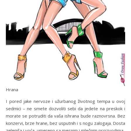
Hrana
I pored jake nervoze i užurbanog životnog tempa u ovoj
sedmici – ne smete dozvoliti sebi da jedete na preskok i
morate se potruditi da vaša ishrana bude raznovrsna. Bez
konzervi, brze hrane, bez usputnih i s nogu zalogaja. Dosta
zeleniša i voća, umereno sa mesnim i mlečnim proizvodima.