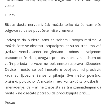
volite…
Ljubav
Bićete dosta nervozni, čak možda toliko da će vam više
odgovarati da se povučete i više vremena
odvojite da budete sami sa sobom i svojim mislima. A
možda ćete se okretati i prijateljima jer su oni trenutno vaš
„izduvni ventil“. Generalno gledano – odnos sa voljenom
osobom neće zbog ovoga trpeti, osim ako vi u jednom od
vaših perioda nervoze ne pokrenete raspravu….Slobodne
Device – nešto se baš i nećete u ovoj sedmici proslaviti
kada su ljubavne šanse u pitanju. Sve nešto površno,
brzinski, polovično…A možda i neki kontaktić iz prošlosti –
iznenađenje, da – ali ne znate šta sa tim iznenađenjem da
radite – ne osećate potrebu da produbljujete priču…
Posao