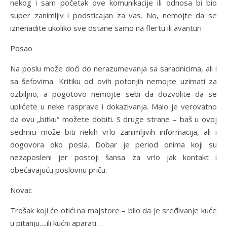
nekog i sam početak ove komunikacije ili odnosa bi bio
super zanimljiv i podsticajan za vas. No, nemojte da se
iznenadite ukoliko sve ostane samo na flertu ili avanturi
Posao
Na poslu može doći do nerazumevanja sa saradnicima, ali i
sa šefovima. Kritiku od ovih potonjih nemojte uzimati za
ozbiljno, a pogotovo nemojte sebi da dozvolite da se
uplićete u neke rasprave i dokazivanja. Malo je verovatno
da ovu „bitku“ možete dobiti. S druge strane – baš u ovoj
sedmici može biti nekih vrlo zanimljivih informacija, ali i
dogovora oko posla. Dobar je period onima koji su
nezaposleni jer postoji šansa za vrlo jak kontakt i
obećavajuću poslovnu priču.
Novac
Trošak koji će otići na majstore – bilo da je sređivanje kuće
u pitanju….ili kućni aparati…