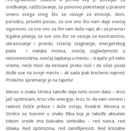
sređivanje, raščisćavanje, za ponovno pokretanje u pravom
smeru svega onog što se vezuje za emocije, dom,
porodicu, privatni posao, za sve ono što nam daje osećaj
sigurnosti, za sve ono za čim nam duša vapi, ali i za pravna i
legalna pitanja, za sve ono što se vezuje za inostranstvo,
obrazovanje i pravdu. Osećaj stagnacije, energetskog
pada i manjka motiva, osećaj zaglavljenosti u
neizvesnostima, osećaj tapkanja u mestu – trajaće još neko
vreme, neće moći da nestane preko noći i da očas posla
dođe sve na svoje mesto – ali sada ipak krećemo napred.
Prolećno spremanje je na tapetu!
Mesec u znaku Strelca takođe daje notu ovom danu – kroz
jači optimizam, kroz više energije, kroz to da nam osmesi i
radosti češće prilaze i duže ostaju. Kvadrat Meseca iz
Strelca sa Suncem u znaku Riba koji je takođe aktuelan
tokom srede ima bukvalnu simboliku – red sunca, red
oblaka. Red optimizma, red zamišljenosti. Red kristalne