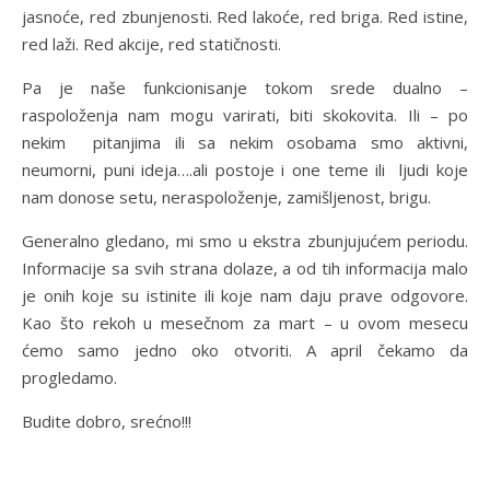
jasnoće, red zbunjenosti. Red lakoće, red briga. Red istine,
red laži. Red akcije, red statičnosti.
Pa je naše funkcionisanje tokom srede dualno –
raspoloženja nam mogu varirati, biti skokovita. Ili – po
nekim pitanjima ili sa nekim osobama smo aktivni,
neumorni, puni ideja….ali postoje i one teme ili ljudi koje
nam donose setu, neraspoloženje, zamišljenost, brigu.
Generalno gledano, mi smo u ekstra zbunjujućem periodu.
Informacije sa svih strana dolaze, a od tih informacija malo
je onih koje su istinite ili koje nam daju prave odgovore.
Kao što rekoh u mesečnom za mart – u ovom mesecu
ćemo samo jedno oko otvoriti. A april čekamo da
progledamo.
Budite dobro, srećno!!!