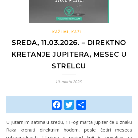
KAŽI MI, KAŽI...
SREDA, 11.03.2026. – DIREKTNO
KRETANJE JUPITERA, MESEC U
STRELCU
10. marta 2026.
Facebook
Twitter
Share
U jutarnjim satima u sredu, 11-og marta Jupiter će u znaku
Raka krenuti direktnim hodom, posle četiri meseca
retrogradnosti. Ulazimo u period koji je povoljan za