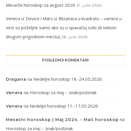
Mesečni horoskop za avgust 2026
31. jula 2026.
Venera iz Device i Mars iz Blizanaca u kvadratu – varnice u
vezi su poželjne samo ako su u spavaćoj sobi (ili nekom
drugom prigodnom mestu)
28. jula 2026.
POSLEDNJI KOMENTARI
na
Nedeljni horoskop 18.-24.05.2026.
Dragana
na
Horoskop za maj – znak/podznak
Venera
na
Nedeljni horoskop 11.-17.05.2026.
Venera
na
Mesečni horoskop | Maj 2024. - Mali horoskop
Horoskop za maj – znak/podznak