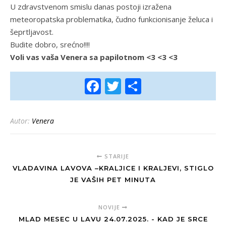
U zdravstvenom smislu danas postoji izražena
meteoropatska problematika, čudno funkcionisanje želuca i
šeprtljavost.
Budite dobro, srećno!!!!
Voli vas vaša Venera sa papilotnom <3 <3 <3
Facebook
Twitter
Share
Autor:
Venera
STARIJE
VLADAVINA LAVOVA –KRALJICE I KRALJEVI, STIGLO
JE VAŠIH PET MINUTA
NOVIJE
MLAD MESEC U LAVU 24.07.2025. - KAD JE SRCE