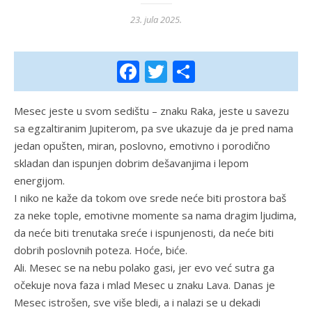
23. jula 2025.
Facebook
Twitter
Share
Mesec jeste u svom sedištu – znaku Raka, jeste u savezu
sa egzaltiranim Jupiterom, pa sve ukazuje da je pred nama
jedan opušten, miran, poslovno, emotivno i porodično
skladan dan ispunjen dobrim dešavanjima i lepom
energijom.
I niko ne kaže da tokom ove srede neće biti prostora baš
za neke tople, emotivne momente sa nama dragim ljudima,
da neće biti trenutaka sreće i ispunjenosti, da neće biti
dobrih poslovnih poteza. Hoće, biće.
Ali. Mesec se na nebu polako gasi, jer evo već sutra ga
očekuje nova faza i mlad Mesec u znaku Lava. Danas je
Mesec istrošen, sve više bledi, a i nalazi se u dekadi