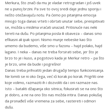
Merkura, što znači da mu je vladar retrogradan i još uvek
ne u punoj brzini. Pa sve to ovoj sredi daje jednu sporiju i
nešto otežavajuću notu. Pa ćemo po pitanjima emocija
mnogo toga danas vrteti i obrtati unutar sebe, preispitivati
se, možda u mislima vraćati unazad. Pritisnuće nas neki
tereti na dušu. Po pitanjima posla ili obaveza – danas smo
efikasni ali ipak spori. Nismo munje nebeske kao što
umemo da budemo, više smo u fazonu – hajd polako, hajd
lagano. I neka – danas ne treba forsirati sebe, jer što je
brzo to je i kuso, a pogotovo kada je Merkur retro – pa što
je brzo, ume da bude i pogrešno!
Danas treba prihvatiti jedan drugačiji tempo funkcionisanja.
Ne lomiti se ni oko čega, već ići korak po korak. Prigrliti one
koje volimo, razmaziti ih i dozvoliti da i oni razmaze nas.
Isto – bataliti džapanja oko sitnica, fokusirati se na ono što
je dobro, a ne na ono što nas možda iritira. Danas pokušaj
da pronađeš više vremena za sebe, rastereti i odmori
dušu.