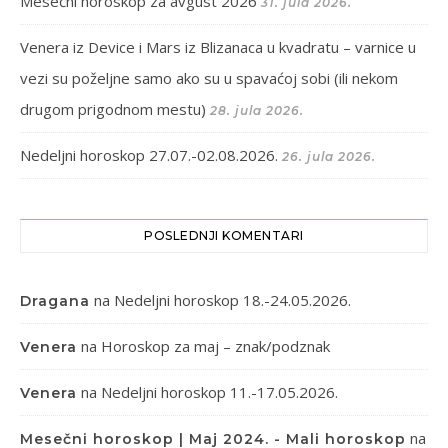
Mesečni horoskop za avgust 2026
31. jula 2026.
Venera iz Device i Mars iz Blizanaca u kvadratu – varnice u
vezi su poželjne samo ako su u spavaćoj sobi (ili nekom
drugom prigodnom mestu)
28. jula 2026.
Nedeljni horoskop 27.07.-02.08.2026.
26. jula 2026.
POSLEDNJI KOMENTARI
na
Nedeljni horoskop 18.-24.05.2026.
Dragana
na
Horoskop za maj – znak/podznak
Venera
na
Nedeljni horoskop 11.-17.05.2026.
Venera
na
Mesečni horoskop | Maj 2024. - Mali horoskop