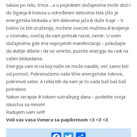
talase po telu, trnce….a u pojedinim slučajevima može doći i
do žiganja ili bolova u određenim delovima tela (što je
energetska blokada u tim delovima jača ili duže traje – ti
bolovi će biti izraženiji), možete osećati mučninu ili kruljenje
u stomaku, osećaj da vam pritisak raste, nemir. U ovim
slučajevima gde ima neprijatnih manifestacija – pokušajte
da dublje dišete i da se umirite, pustite energiju da radi na
vašim blokadama.
Energija vam ni na koji način ne može nauditi, već samo biti
od pomoći. Pokrenućemo naše lične energetske tokove,
pokrenuti sebe. A rekla bih da nam je to sada baš baš baš
potrebno
Nakon terapije ili tokom sutrašnjeg dana – podelite svoja
iskustva sa mnom!
Radujem vam se!!!!
Voli vas vasa Venera sa papilotnom <3 <3 <3