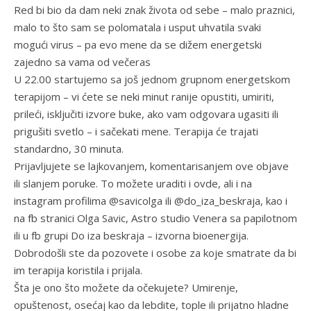
Red bi bio da dam neki znak života od sebe – malo praznici,
malo to što sam se polomatala i usput uhvatila svaki
mogući virus – pa evo mene da se dižem energetski
zajedno sa vama od večeras
U 22.00 startujemo sa još jednom grupnom energetskom
terapijom – vi ćete se neki minut ranije opustiti, umiriti,
prileći, isključiti izvore buke, ako vam odgovara ugasiti ili
prigušiti svetlo – i sačekati mene. Terapija će trajati
standardno, 30 minuta.
Prijavljujete se lajkovanjem, komentarisanjem ove objave
ili slanjem poruke. To možete uraditi i ovde, ali i na
instagram profilima @savicolga ili @do_iza_beskraja, kao i
na fb stranici Olga Savic, Astro studio Venera sa papilotnom
ili u fb grupi Do iza beskraja – izvorna bioenergija.
Dobrodošli ste da pozovete i osobe za koje smatrate da bi
im terapija koristila i prijala.
Šta je ono što možete da očekujete? Umirenje,
opuštenost, osećaj kao da lebdite, tople ili prijatno hladne