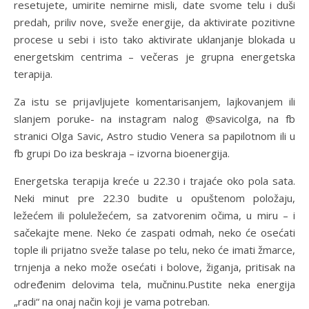
resetujete, umirite nemirne misli, date svome telu i duši
predah, priliv nove, sveže energije, da aktivirate pozitivne
procese u sebi i isto tako aktivirate uklanjanje blokada u
energetskim centrima – večeras je grupna energetska
terapija.
Za istu se prijavljujete komentarisanjem, lajkovanjem ili
slanjem poruke- na instagram nalog @savicolga, na fb
stranici Olga Savic, Astro studio Venera sa papilotnom ili u
fb grupi Do iza beskraja – izvorna bioenergija.
Energetska terapija kreće u 22.30 i trajaće oko pola sata.
Neki minut pre 22.30 budite u opuštenom položaju,
ležećem ili poluležećem, sa zatvorenim očima, u miru – i
sačekajte mene. Neko će zaspati odmah, neko će osećati
tople ili prijatno sveže talase po telu, neko će imati žmarce,
trnjenja a neko može osećati i bolove, žiganja, pritisak na
određenim delovima tela, mučninu.Pustite neka energija
„radi“ na onaj način koji je vama potreban.