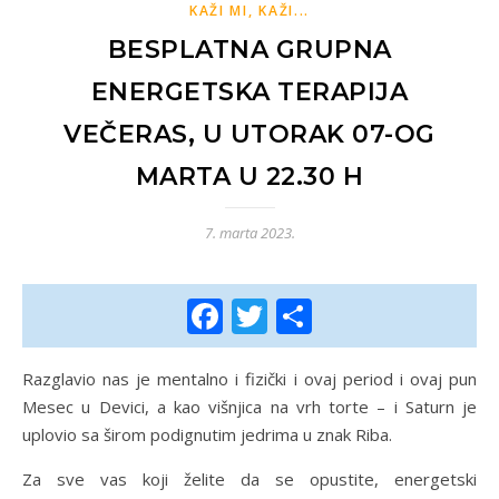
KAŽI MI, KAŽI...
BESPLATNA GRUPNA
ENERGETSKA TERAPIJA
VEČERAS, U UTORAK 07-OG
MARTA U 22.30 H
7. marta 2023.
Facebook
Twitter
Share
Razglavio nas je mentalno i fizički i ovaj period i ovaj pun
Mesec u Devici, a kao višnjica na vrh torte – i Saturn je
uplovio sa širom podignutim jedrima u znak Riba.
Za sve vas koji želite da se opustite, energetski