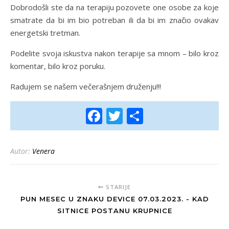
Dobrodošli ste da na terapiju pozovete one osobe za koje
smatrate da bi im bio potreban ili da bi im značio ovakav
energetski tretman.
Podelite svoja iskustva nakon terapije sa mnom – bilo kroz
komentar, bilo kroz poruku.
Radujem se našem večerašnjem druženju!!!
Facebook
Twitter
Share
Autor:
Venera
STARIJE
PUN MESEC U ZNAKU DEVICE 07.03.2023. - KAD
SITNICE POSTANU KRUPNICE