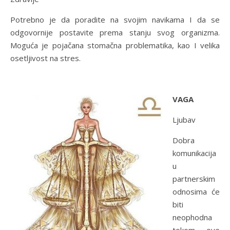
Potrebno je da poradite na svojim navikama I da se
odgovornije postavite prema stanju svog organizma.
Moguća je pojačana stomačna problematika, kao I velika
osetljivost na stres.
VAGA
Ljubav
Dobra
komunikacija
u
partnerskim
odnosima će
biti
neophodna