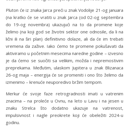
Pluton će iz znaka Jarca preći u znak Vodolije 21-og januara
(na kratko će se vratiti u znak Jarca (od 02-og septembra
do 19-og novembra) ukazujući na to da promene koje
želimo (na koji god se životni sektor one odnosile, da li na
lični ili na širi plan) definitivno dolaze, ali da će im trebati
vremena da zažive. Iako ćemo te promene pokušavati da
aktiviramo u početnim mesecima naredne godine – izvesno
je da ćemo se suočiti sa velikim, možda i nepremostivim
preprekama. Međutim, ulaskom Jupitera u znak Blizanaca
26-og maja – energija će se promeniti i ono što želimo da
izmenimo – krenuće neuporedivo bržim tempom.
Merkur će svoje faze retrogradnosti imati u vatrenim
znacima – na proleće u Ovnu, na leto u Lavu i na jesen u
znaku Strelca što dodatno ukazuje na vatrenost,
impulsivnost i nagle preokrete koji će obeležiti 2024-u
godinu.