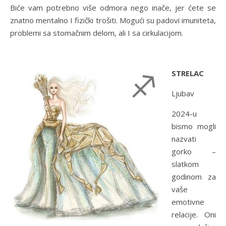
Biće vam potrebno više odmora nego inače, jer ćete se
znatno mentalno I fizički trošiti. Mogući su padovi imuniteta,
problemi sa stomačnim delom, ali I sa cirkulacijom.
STRELAC
Ljubav
2024-u
bismo mogli
nazvati
gorko –
slatkom
godinom za
vaše
emotivne
relacije. Oni