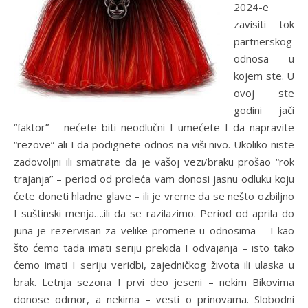
2024-e
zavisiti tok
partnerskog
odnosa u
kojem ste. U
ovoj ste
godini jači
“faktor” – nećete biti neodlučni I umećete I da napravite
“rezove” ali I da podignete odnos na viši nivo. Ukoliko niste
zadovoljni ili smatrate da je vašoj vezi/braku prošao “rok
trajanja” – period od proleća vam donosi jasnu odluku koju
ćete doneti hladne glave – ili je vreme da se nešto ozbiljno
I suštinski menja….ili da se razilazimo. Period od aprila do
juna je rezervisan za velike promene u odnosima – I kao
što ćemo tada imati seriju prekida I odvajanja – isto tako
ćemo imati I seriju veridbi, zajedničkog života ili ulaska u
brak. Letnja sezona I prvi deo jeseni – nekim Bikovima
donose odmor, a nekima – vesti o prinovama. Slobodni