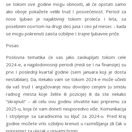
se tokom ove godine mogu obnoviti, ali će opstati samo
ako oboje pokažete veliki trud I posvećenost. Period za
nove ljubavi je najaktivniji tokom proleća I leta, sa
posebnim osvrtom na drugi deo juna I ceo jul mesec – kada
se mogu pokrenuti zaista ozbiljne I trajne ljubavne priče.
Posao
Poslovna tematika će vas jako zaokupljati tokom cele
2024-e, a najplodonosniji periodi (misli se I na finansije) su
prvi I poslednji kvartal godine (sem januara koji je dosta
nestabilan). Da, itekako vam se tokom 2024-e može učiniti
da vaš trud I angažovanje nisu dovoljno cenjeni (u smislu
radnog mesta koje želite ili pozicije) ili da ste nekako
“skrajnuti” – ali celu ovu godinu shvatite kao pripremu za
2025-u, koja će vam doneti neuporedivo više. Komunikacija
I strpljenje sa saradnicima su ključ za 2024-u. Pred kraj
godine možete vrlo ozbiljno krenuti u razmišljanja (ili čak u
pripreme) za ulazak u privatni biznis.