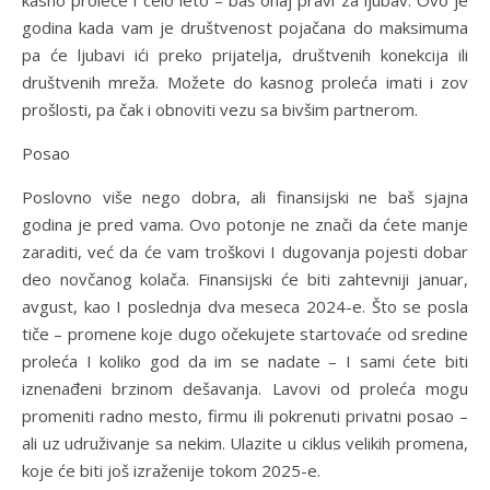
kasno proleće i celo leto – baš onaj pravi za ljubav. Ovo je
godina kada vam je društvenost pojačana do maksimuma
pa će ljubavi ići preko prijatelja, društvenih konekcija ili
društvenih mreža. Možete do kasnog proleća imati i zov
prošlosti, pa čak i obnoviti vezu sa bivšim partnerom.
Posao
Poslovno više nego dobra, ali finansijski ne baš sjajna
godina je pred vama. Ovo potonje ne znači da ćete manje
zaraditi, već da će vam troškovi I dugovanja pojesti dobar
deo novčanog kolača. Finansijski će biti zahtevniji januar,
avgust, kao I poslednja dva meseca 2024-e. Što se posla
tiče – promene koje dugo očekujete startovaće od sredine
proleća I koliko god da im se nadate – I sami ćete biti
iznenađeni brzinom dešavanja. Lavovi od proleća mogu
promeniti radno mesto, firmu ili pokrenuti privatni posao –
ali uz udruživanje sa nekim. Ulazite u ciklus velikih promena,
koje će biti još izraženije tokom 2025-e.