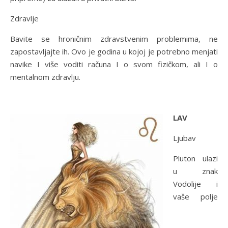
Zdravlje
Bavite se hroničnim zdravstvenim problemima, ne
zapostavljajte ih. Ovo je godina u kojoj je potrebno menjati
navike I više voditi računa I o svom fizičkom, ali I o
mentalnom zdravlju.
LAV
Ljubav
Pluton ulazi
u znak
Vodolije i
vaše polje