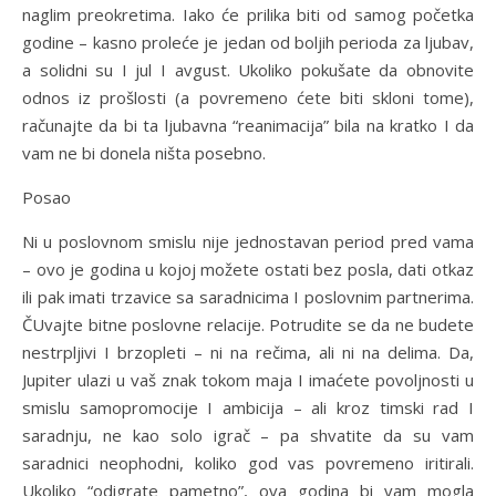
naglim preokretima. Iako će prilika biti od samog početka
godine – kasno proleće je jedan od boljih perioda za ljubav,
a solidni su I jul I avgust. Ukoliko pokušate da obnovite
odnos iz prošlosti (a povremeno ćete biti skloni tome),
računajte da bi ta ljubavna “reanimacija” bila na kratko I da
vam ne bi donela ništa posebno.
Posao
Ni u poslovnom smislu nije jednostavan period pred vama
– ovo je godina u kojoj možete ostati bez posla, dati otkaz
ili pak imati trzavice sa saradnicima I poslovnim partnerima.
ČUvajte bitne poslovne relacije. Potrudite se da ne budete
nestrpljivi I brzopleti – ni na rečima, ali ni na delima. Da,
Jupiter ulazi u vaš znak tokom maja I imaćete povoljnosti u
smislu samopromocije I ambicija – ali kroz timski rad I
saradnju, ne kao solo igrač – pa shvatite da su vam
saradnici neophodni, koliko god vas povremeno iritirali.
Ukoliko “odigrate pametno”, ova godina bi vam mogla