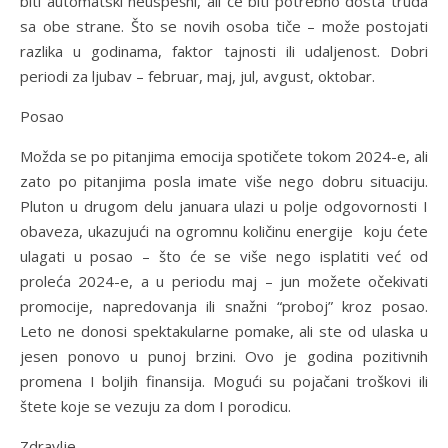
biti automatski neuspešni, ali će biti potrebno dosta truda
sa obe strane. Što se novih osoba tiče – može postojati
razlika u godinama, faktor tajnosti ili udaljenost. Dobri
periodi za ljubav – februar, maj, jul, avgust, oktobar.
Posao
Možda se po pitanjima emocija spotičete tokom 2024-e, ali
zato po pitanjima posla imate više nego dobru situaciju.
Pluton u drugom delu januara ulazi u polje odgovornosti I
obaveza, ukazujući na ogromnu količinu energije koju ćete
ulagati u posao – što će se više nego isplatiti već od
proleća 2024-e, a u periodu maj – jun možete očekivati
promocije, napredovanja ili snažni “proboj” kroz posao.
Leto ne donosi spektakularne pomake, ali ste od ulaska u
jesen ponovo u punoj brzini. Ovo je godina pozitivnih
promena I boljih finansija. Mogući su pojačani troškovi ili
štete koje se vezuju za dom I porodicu.
Zdravlje