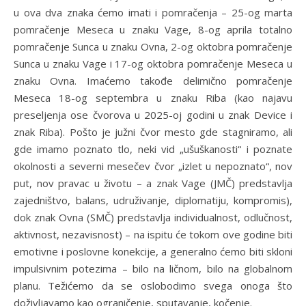
u ova dva znaka ćemo imati i pomračenja – 25-og marta
pomračenje Meseca u znaku Vage, 8-og aprila totalno
pomračenje Sunca u znaku Ovna, 2-og oktobra pomračenje
Sunca u znaku Vage i 17-og oktobra pomračenje Meseca u
znaku Ovna. Imaćemo takođe delimično pomračenje
Meseca 18-og septembra u znaku Riba (kao najavu
preseljenja ose čvorova u 2025-oj godini u znak Device i
znak Riba). Pošto je južni čvor mesto gde stagniramo, ali
gde imamo poznato tlo, neki vid „ušuškanosti“ i poznate
okolnosti a severni mesečev čvor „izlet u nepoznato“, nov
put, nov pravac u životu – a znak Vage (JMČ) predstavlja
zajedništvo, balans, udruživanje, diplomatiju, kompromis),
dok znak Ovna (SMČ) predstavlja individualnost, odlučnost,
aktivnost, nezavisnost) – na ispitu će tokom ove godine biti
emotivne i poslovne konekcije, a generalno ćemo biti skloni
impulsivnim potezima – bilo na ličnom, bilo na globalnom
planu. Težićemo da se oslobodimo svega onoga što
doživljavamo kao ograničenje, sputavanje, kočenje.