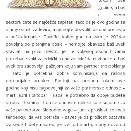
tokom ove
godine, a baš
u ovom
sektoru ćete se najčešće saplitati, tako da je ovo godina sa
mnogo sitnih zađevica, a nemojte dozvoliti da one prerastu
u nešto krupnije. Takođe, koliko god da vam je 2024-a
povoljna po pitanjima posla – nemojte obaveze baš uvek
stavljati na prvo mesto, jer je voljenoj osobi I vama
potreban svaki zajednički trenutak. Možda ni vi nećete baš
uvek biti zadovoljni pažnjom koju vam partner (ne)poklanja
– zato je potrebna dobra komunikacija da raščisti
potencijalne problem. Postoji par perioda tokom ove
godine koji nisu najpovoljniji za vaše partnerske odnose –
mart, april I oktobar – kada je potrebno da oboje budete
strpljiviji I smireni I da ne donosite odluke koje su bitne za
vaše partnerstvo. Slobodne Vage – ljudi iz prošlosti će imati
tendenciju da vas potraže – savet je da prošlost ostavite
iza sebe I idete napred, jer već od marta, a pogotovo od