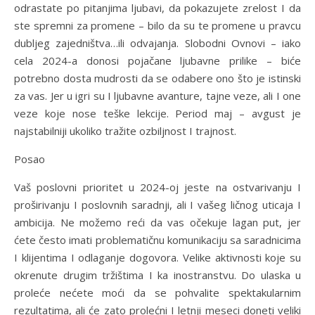
odrastate po pitanjima ljubavi, da pokazujete zrelost I da
ste spremni za promene – bilo da su te promene u pravcu
dubljeg zajedništva…ili odvajanja. Slobodni Ovnovi – iako
cela 2024-a donosi pojačane ljubavne prilike – biće
potrebno dosta mudrosti da se odabere ono što je istinski
za vas. Jer u igri su I ljubavne avanture, tajne veze, ali I one
veze koje nose teške lekcije. Period maj – avgust je
najstabilniji ukoliko tražite ozbiljnost I trajnost.
Posao
Vaš poslovni prioritet u 2024-oj jeste na ostvarivanju I
proširivanju I poslovnih saradnji, ali I vašeg ličnog uticaja I
ambicija. Ne možemo reći da vas očekuje lagan put, jer
ćete često imati problematičnu komunikaciju sa saradnicima
I klijentima I odlaganje dogovora. Velike aktivnosti koje su
okrenute drugim tržištima I ka inostranstvu. Do ulaska u
proleće nećete moći da se pohvalite spektakularnim
rezultatima, ali će zato prolećni I letnji meseci doneti veliki