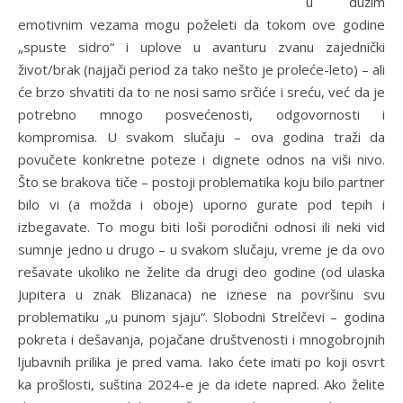
u dužim
emotivnim vezama mogu poželeti da tokom ove godine
„spuste sidro“ i uplove u avanturu zvanu zajednički
život/brak (najjači period za tako nešto je proleće-leto) – ali
će brzo shvatiti da to ne nosi samo srčiće i sreću, već da je
potrebno mnogo posvećenosti, odgovornosti i
kompromisa. U svakom slučaju – ova godina traži da
povučete konkretne poteze i dignete odnos na viši nivo.
Što se brakova tiče – postoji problematika koju bilo partner
bilo vi (a možda i oboje) uporno gurate pod tepih i
izbegavate. To mogu biti loši porodični odnosi ili neki vid
sumnje jedno u drugo – u svakom slučaju, vreme je da ovo
rešavate ukoliko ne želite da drugi deo godine (od ulaska
Jupitera u znak Blizanaca) ne iznese na površinu svu
problematiku „u punom sjaju“. Slobodni Strelčevi – godina
pokreta i dešavanja, pojačane društvenosti i mnogobrojnih
ljubavnih prilika je pred vama. Iako ćete imati po koji osvrt
ka prošlosti, suština 2024-e je da idete napred. Ako želite