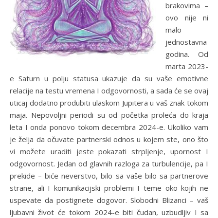
brakovima –
ovo nije ni
malo
jednostavna
godina. Od
marta 2023-
e Saturn u polju statusa ukazuje da su vaše emotivne
relacije na testu vremena I odgovornosti, a sada će se ovaj
uticaj dodatno produbiti ulaskom Jupitera u vaš znak tokom
maja. Nepovoljni periodi su od početka proleća do kraja
leta I onda ponovo tokom decembra 2024-e. Ukoliko vam
je želja da očuvate partnerski odnos u kojem ste, ono što
vi možete uraditi jeste pokazati strpljenje, upornost I
odgovornost. Jedan od glavnih razloga za turbulencije, pa I
prekide – biće neverstvo, bilo sa vaše bilo sa partnerove
strane, ali I komunikacijski problemi I teme oko kojih ne
uspevate da postignete dogovor. Slobodni Blizanci – vaš
ljubavni život će tokom 2024-e biti čudan, uzbudljiv I sa