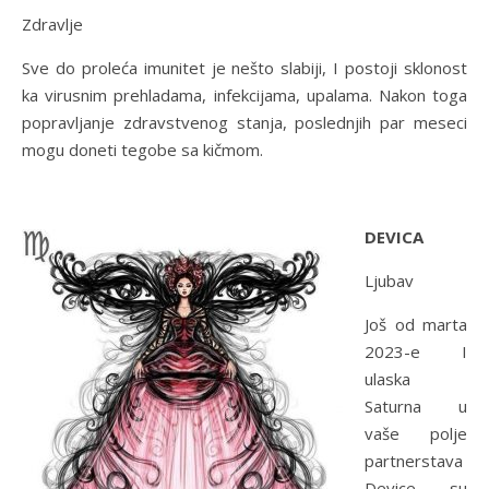
Zdravlje
Sve do proleća imunitet je nešto slabiji, I postoji sklonost
ka virusnim prehladama, infekcijama, upalama. Nakon toga
popravljanje zdravstvenog stanja, poslednjih par meseci
mogu doneti tegobe sa kičmom.
DEVICA
Ljubav
Još od marta
2023-e I
ulaska
Saturna u
vaše polje
partnerstava
Device su