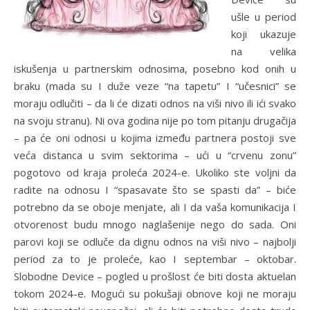
ušle u period
koji ukazuje
na velika
iskušenja u partnerskim odnosima, posebno kod onih u
braku (mada su I duže veze “na tapetu” I “učesnici” se
moraju odlučiti – da li će dizati odnos na viši nivo ili ići svako
na svoju stranu). Ni ova godina nije po tom pitanju drugačija
– pa će oni odnosi u kojima između partnera postoji sve
veća distanca u svim sektorima – ući u “crvenu zonu”
pogotovo od kraja proleća 2024-e. Ukoliko ste voljni da
radite na odnosu I “spasavate što se spasti da” – biće
potrebno da se oboje menjate, ali I da vaša komunikacija I
otvorenost budu mnogo naglašenije nego do sada. Oni
parovi koji se odluče da dignu odnos na viši nivo – najbolji
period za to je proleće, kao I septembar – oktobar.
Slobodne Device – pogled u prošlost će biti dosta aktuelan
tokom 2024-e. Mogući su pokušaji obnove koji ne moraju