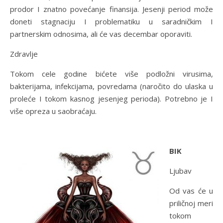
prodor I znatno povećanje finansija. Jesenji period može
doneti stagnaciju I problematiku u saradničkim I
partnerskim odnosima, ali će vas decembar oporaviti.
Zdravlje
Tokom cele godine bićete više podložni virusima,
bakterijama, infekcijama, povredama (naročito do ulaska u
proleće I tokom kasnog jesenjeg perioda). Potrebno je I
više opreza u saobraćaju.
BIK
Ljubav
Od vas će u
priličnoj meri
tokom