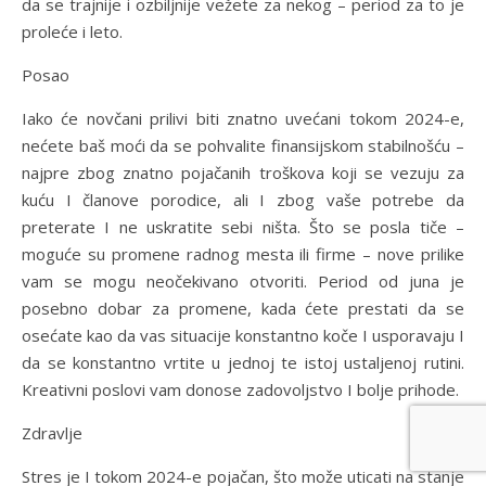
da se trajnije i ozbiljnije vežete za nekog – period za to je
proleće i leto.
Posao
Iako će novčani prilivi biti znatno uvećani tokom 2024-e,
nećete baš moći da se pohvalite finansijskom stabilnošću –
najpre zbog znatno pojačanih troškova koji se vezuju za
kuću I članove porodice, ali I zbog vaše potrebe da
preterate I ne uskratite sebi ništa. Što se posla tiče –
moguće su promene radnog mesta ili firme – nove prilike
vam se mogu neočekivano otvoriti. Period od juna je
posebno dobar za promene, kada ćete prestati da se
osećate kao da vas situacije konstantno koče I usporavaju I
da se konstantno vrtite u jednoj te istoj ustaljenoj rutini.
Kreativni poslovi vam donose zadovoljstvo I bolje prihode.
Zdravlje
Stres je I tokom 2024-e pojačan, što može uticati na stanje