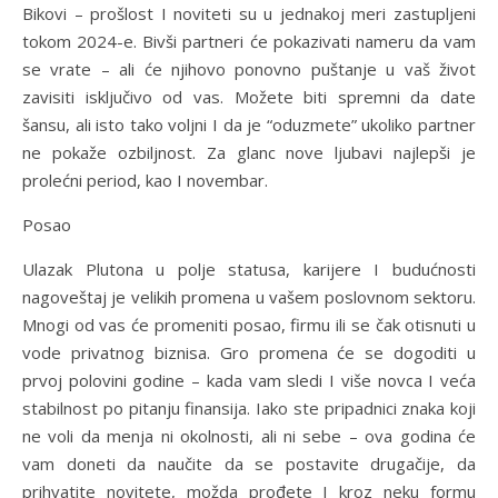
Bikovi – prošlost I noviteti su u jednakoj meri zastupljeni
tokom 2024-e. Bivši partneri će pokazivati nameru da vam
se vrate – ali će njihovo ponovno puštanje u vaš život
zavisiti isključivo od vas. Možete biti spremni da date
šansu, ali isto tako voljni I da je “oduzmete” ukoliko partner
ne pokaže ozbiljnost. Za glanc nove ljubavi najlepši je
prolećni period, kao I novembar.
Posao
Ulazak Plutona u polje statusa, karijere I budućnosti
nagoveštaj je velikih promena u vašem poslovnom sektoru.
Mnogi od vas će promeniti posao, firmu ili se čak otisnuti u
vode privatnog biznisa. Gro promena će se dogoditi u
prvoj polovini godine – kada vam sledi I više novca I veća
stabilnost po pitanju finansija. Iako ste pripadnici znaka koji
ne voli da menja ni okolnosti, ali ni sebe – ova godina će
vam doneti da naučite da se postavite drugačije, da
prihvatite novitete, možda prođete I kroz neku formu