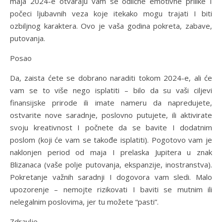
maja 2024-e otvaraju vam se odlične emotivne prilike I
počeci ljubavnih veza koje itekako mogu trajati I biti
ozbiljnog karaktera. Ovo je vaša godina pokreta, zabave,
putovanja.
Posao
Da, zaista ćete se dobrano naraditi tokom 2024-e, ali će
vam se to više nego isplatiti – bilo da su vaši ciljevi
finansijske prirode ili imate nameru da napredujete,
ostvarite nove saradnje, poslovno putujete, ili aktivirate
svoju kreativnost I počnete da se bavite I dodatnim
poslom (koji će vam se takođe isplatiti). Pogotovo vam je
naklonjen period od maja I prelaska Jupitera u znak
Blizanaca (vaše polje putovanja, ekspanzije, inostranstva).
Pokretanje važnih saradnji I dogovora vam sledi. Malo
upozorenje – nemojte rizikovati I baviti se mutnim ili
nelegalnim poslovima, jer tu možete “pasti”.
Zdravlje