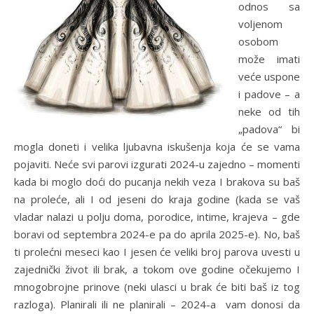
odnos sa
voljenom
osobom
može imati
veće uspone
i padove – a
neke od tih
„padova“ bi
mogla doneti i velika ljubavna iskušenja koja će se vama
pojaviti. Neće svi parovi izgurati 2024-u zajedno – momenti
kada bi moglo doći do pucanja nekih veza I brakova su baš
na proleće, ali I od jeseni do kraja godine (kada se vaš
vladar nalazi u polju doma, porodice, intime, krajeva – gde
boravi od septembra 2024-e pa do aprila 2025-e). No, baš
ti prolećni meseci kao I jesen će veliki broj parova uvesti u
zajednički život ili brak, a tokom ove godine očekujemo I
mnogobrojne prinove (neki ulasci u brak će biti baš iz tog
razloga). Planirali ili ne planirali – 2024-a vam donosi da