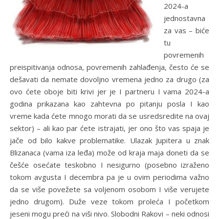
2024-a
jednostavna
za vas – biće
tu
povremenih
preispitivanja odnosa, povremenih zahlađenja, često će se
dešavati da nemate dovoljno vremena jedno za drugo (za
ovo ćete oboje biti krivi jer je I partneru I vama 2024-a
godina prikazana kao zahtevna po pitanju posla I kao
vreme kada ćete mnogo morati da se usredsredite na ovaj
sektor) – ali kao par ćete istrajati, jer ono što vas spaja je
jače od bilo kakve problematike. Ulazak Jupitera u znak
Blizanaca (vama iza leđa) može od kraja maja doneti da se
češće osećate teskobno I nesigurno (posebno izraženo
tokom avgusta I decembra pa je u ovim periodima važno
da se više povežete sa voljenom osobom I više verujete
jedno drugom). Duže veze tokom proleća I početkom
jeseni mogu preći na viši nivo. Slobodni Rakovi – neki odnosi