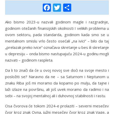
Facebook
Twitter
Share
Ako bismo 2023-u nazvali godinom magle i razgradnje,
godinom otežanih finansijskih okolnosti I velikih problema u
ovom sektoru, pada standarda, godinom kada smo se u
mentalnom smislu vrlo često osećali „na ivici“ – bilo da taj
„prelazak preko ivice“ označava skretanje u bes ili skretanje
u depresiju – onda bismo nastupajuću 2024-u godinu mogli
nazvati – godinom raspleta.
Da li to znači da će u ovoj novoj sve doći na svoje mesto i
posložiti se? Naravno da ne – sa Saturnom i Neptunom u
znaku Riba još mi moramo da kopamo po mulju, da tajne i
laži izlaze na površinu, ali još uvek moramo da radimo i na
sebi – na svojoj mentalnoj ali i duhovnoj stabilnosti i rastu.
Osa čvorova će tokom 2024-e prolaziti – severni mesečev
čvor kroz znak Ovna, južni mesečev čvor kroz znak Vage, a