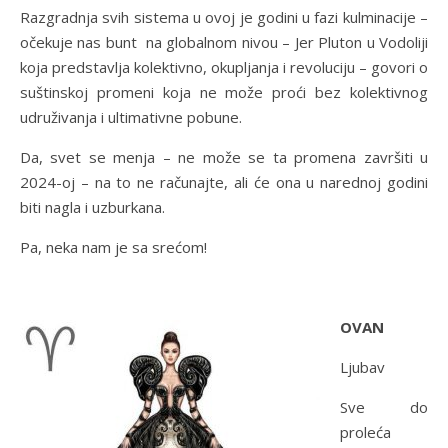
Razgradnja svih sistema u ovoj je godini u fazi kulminacije –
očekuje nas bunt na globalnom nivou – Jer Pluton u Vodoliji
koja predstavlja kolektivno, okupljanja i revoluciju – govori o
suštinskoj promeni koja ne može proći bez kolektivnog
udruživanja i ultimativne pobune.
Da, svet se menja – ne može se ta promena završiti u
2024-oj – na to ne računajte, ali će ona u narednoj godini
biti nagla i uzburkana.
Pa, neka nam je sa srećom!
OVAN
Ljubav
Sve do
proleća