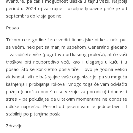
avanture, pa čak I mogućnost ulaska u tajnu vezu. Najbolji
period u 2024-oj za trajne I ozbiljne ljubavne priče je od
septembra do kraja godine.
Posao
Tokom cele godine ćete voditi finansijske bitke – neki put
sa većim, neki put sa manjim uspehom. Generalno gledano
– zaradićete više (pogotovo od kasnog proleća), ali će vaši
troškovi biti neuporedivo veći, kao I ulaganja u kuću I u
posao. Što se konkretno posla tiče – ovo je godina velikih
aktivnosti, ali ne baš sjajne vaše organizacije, pa su moguća
kašnjenja I probijanja rokova. Mnogo toga će vam odvlačiti
pažnju (naročito ono što se vezuje za porodicu) i donositi
stres – pa pokušajte da u takvim momentima ne donosite
odluke naprečac. Period od jeseni vam je jednostavniji I
stabilniji po pitanjima posla.
Zdravlje