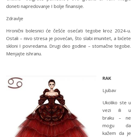
doneti napredovanje I bolje finansije.
Zdravlje
Hronični bolesnici će češće osećati tegobe kroz 2024-u.
Ostali – nivo stresa je povećan, što slabi imunitet, a bićete
skloni I povredama. Drugi deo godine – stomačne tegobe.
Menjajte ishranu.
RAK
Ljubav
Ukoliko ste u
vezi ili u
braku – ne
mogu da
kažem da je