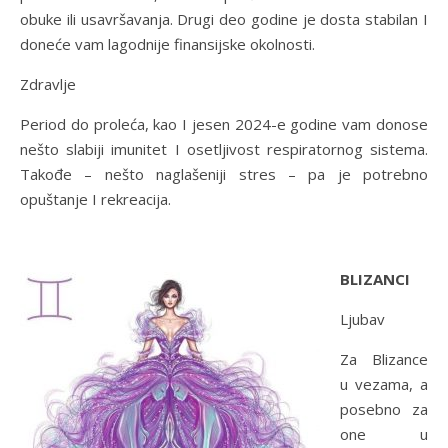
obuke ili usavršavanja. Drugi deo godine je dosta stabilan I
doneće vam lagodnije finansijske okolnosti.
Zdravlje
Period do proleća, kao I jesen 2024-e godine vam donose
nešto slabiji imunitet I osetljivost respiratornog sistema.
Takođe – nešto naglašeniji stres – pa je potrebno
opuštanje I rekreacija.
BLIZANCI
Ljubav
Za Blizance
u vezama, a
posebno za
one u