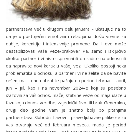
partnerstava već u drugom delu januara – ukazujući na to
da je u postojećim emotivnim relacijama došlo vreme za
dublje, korenitije i intenzivnije promene. Da li ovo može
destabilizovati vaše veze/brakove? Pa, samo i isključivo
ukoliko partner i vi niste spremni ili da radite na odnosu ili
da napravite novi korak u vašoj vezi. Ukoliko postoji neka
problematika u odnosu, a partner i vi ne želite da se bavite
rešenjima – onda obratite pažnju na period februar – april,
jun – jul, kao i na novembar 2024-e koji su posebno
izazovni za vaš odnos. Inače, stabilne veze od maja ulaze u
fazu koja donosi veridbe, zajednički život ili brak. Generalno,
drugi deo godine vam je znatno bolji po pitanjima
partnerstava. Slobodni Lavovi – prave ljubavne prilike se za
vas otvaraju već od februara meseca, mada je period