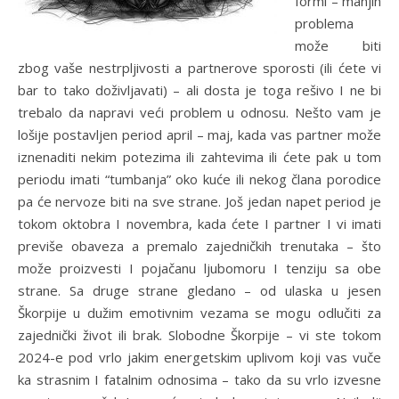
formi – manjih
problema
može biti
zbog vaše nestrpljivosti a partnerove sporosti (ili ćete vi
bar to tako doživljavati) – ali dosta je toga rešivo I ne bi
trebalo da napravi veći problem u odnosu. Nešto vam je
lošije postavljen period april – maj, kada vas partner može
iznenaditi nekim potezima ili zahtevima ili ćete pak u tom
periodu imati “tumbanja” oko kuće ili nekog člana porodice
pa će nervoze biti na sve strane. Još jedan napet period je
tokom oktobra I novembra, kada ćete I partner I vi imati
previše obaveza a premalo zajedničkih trenutaka – što
može proizvesti I pojačanu ljubomoru I tenziju sa obe
strane. Sa druge strane gledano – od ulaska u jesen
Škorpije u dužim emotivnim vezama se mogu odlučiti za
zajednički život ili brak. Slobodne Škorpije – vi ste tokom
2024-e pod vrlo jakim energetskim uplivom koji vas vuče
ka strasnim I fatalnim odnosima – tako da su vrlo izvesne