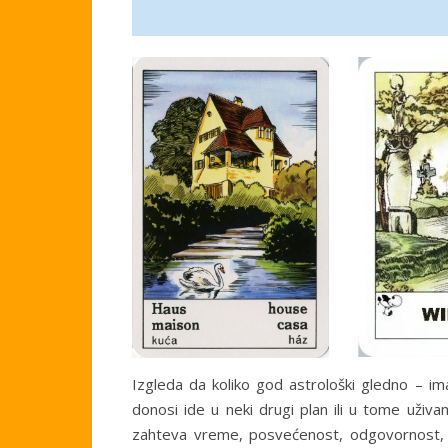
Izgleda da koliko god astrološki gledno – im
donosi ide u neki drugi plan ili u tome uži
zahteva vreme, posvećenost, odgovornost, b