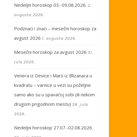
Nedeljni horoskop 03.-09.08.2026.
2.
avgusta 2026.
Podznaci i znaci – mesečni horoskop za
avgust 2026
1. avgusta 2026.
Mesečni horoskop za avgust 2026
31.
jula 2026.
Venera iz Device i Mars iz Blizanaca u
kvadratu – varnice u vezi su poželjne
samo ako su u spavaćoj sobi (ili nekom
drugom prigodnom mestu)
28. jula
2026.
Nedeljni horoskop 27.07.-02.08.2026.