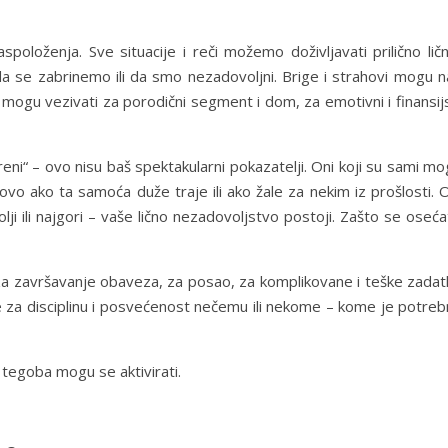
položenja. Sve situacije i reči možemo doživljavati prilično lič
i da se zabrinemo ili da smo nezadovoljni. Brige i strahovi mogu 
 mogu vezivati za porodični segment i dom, za emotivni i finansij
reni“ – ovo nisu baš spektakularni pokazatelji. Oni koji su sami m
o ako ta samoća duže traje ili ako žale za nekim iz prošlosti. O
ji ili najgori – vaše lično nezadovoljstvo postoji. Zašto se oseć
a završavanje obaveza, za posao, za komplikovane i teške zadat
 za disciplinu i posvećenost nečemu ili nekome – kome je potreb
h tegoba mogu se aktivirati.