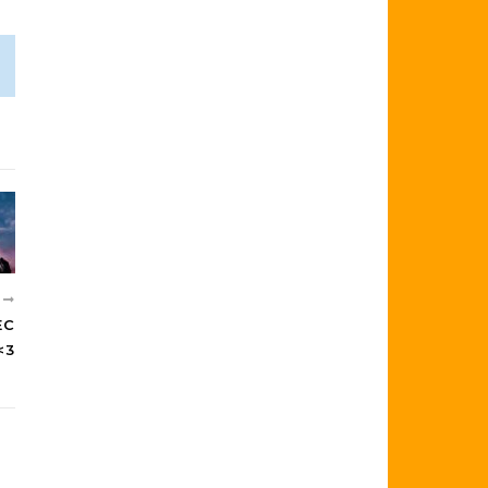
E
EC
<3