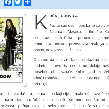
Facebook
Twitter
Share
K
UĆA – UDOVICA
Pazite sad ovo – obe karte su u vla
Saturna i Meseca, s tim što Ku
predstavlja znak Raka – porodica, sigurnos
emocije a Udovica predstavlja znak Jarca
posao, odgovornost, čekanje.
Obzirom da sa ovim kartama ulazimo u no
sedmicu – ovo iskreno i ne deluje neš
posebno obećavajuće. Koliko god mi žele
lakoću i opuštenost – reklo bi se da nema ni
od toga.
amo taj vazdušni trigon na nebu koji nije ni malo loš – sve što 
vamo na kratko – a u fokus dolazi ono što se mora, ono što od n
rižnost i pažnju. Takvo je neko vreme – želje duše su jedno,