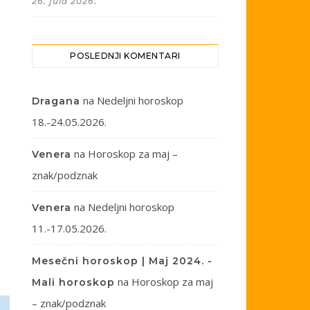
26. jula 2026.
POSLEDNJI KOMENTARI
na
Nedeljni horoskop
Dragana
18.-24.05.2026.
na
Horoskop za maj –
Venera
znak/podznak
na
Nedeljni horoskop
Venera
11.-17.05.2026.
Mesečni horoskop | Maj 2024. -
na
Horoskop za maj
Mali horoskop
– znak/podznak