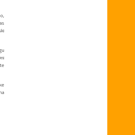
no,
nas
ski
ogu
ni
ate
ke
na