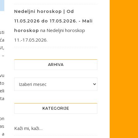
Nedeljni horoskop | Od
11.05.2026 do 17.05.2026. - Mali
na
Nedeljni horoskop
horoskop
sti
ća
11.-17.05.2026.
t,
 –
ARHIVA
vu
Arhiva
to
li
šta
KATEGORIJE
on
as
Kaži mi, kaži…
 a