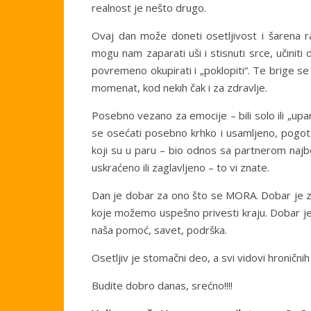
realnost je nešto drugo.
Ovaj dan može doneti osetljivost i šarena ras
mogu nam zaparati uši i stisnuti srce, učinit
povremeno okupirati i „poklopiti“. Te brige se
momenat, kod nekih čak i za zdravlje.
Posebno vezano za emocije – bili solo ili „upa
se osećati posebno krhko i usamljeno, pogotov
koji su u paru – bio odnos sa partnerom najbol
uskraćeno ili zaglavljeno – to vi znate.
Dan je dobar za ono što se MORA. Dobar je z
koje možemo uspešno privesti kraju. Dobar je
naša pomoć, savet, podrška.
Osetljiv je stomačni deo, a svi vidovi hronični
Budite dobro danas, srećno!!!!