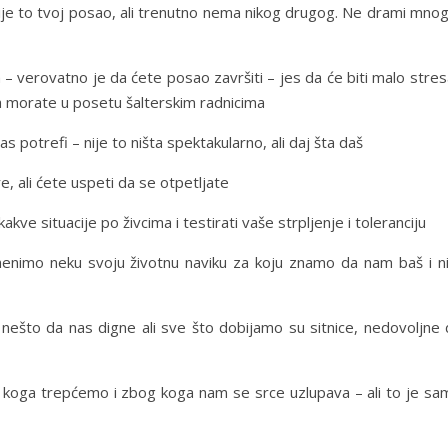
. Nije to tvoj posao, ali trenutno nema nikog drugog. Ne drami mno
– verovatno je da ćete posao završiti – jes da će biti malo stres
ga morate u posetu šalterskim radnicima
 potrefi – nije to ništa spektakularno, ali daj šta daš
, ali ćete uspeti da se otpetljate
akve situacije po živcima i testirati vaše strpljenje i toleranciju
nimo neku svoju životnu naviku za koju znamo da nam baš i ni
nešto da nas digne ali sve što dobijamo su sitnice, nedovoljne 
 koga trepćemo i zbog koga nam se srce uzlupava – ali to je sa