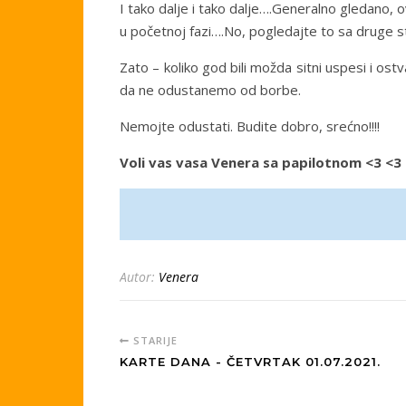
I tako dalje i tako dalje….Generalno gledano, ova
u početnoj fazi….No, pogledajte to sa druge st
Zato – koliko god bili možda sitni uspesi i ost
da ne odustanemo od borbe.
Nemojte odustati. Budite dobro, srećno!!!!
Voli vas vasa Venera sa papilotnom <3 <3
Autor:
Venera
STARIJE
KARTE DANA - ČETVRTAK 01.07.2021.