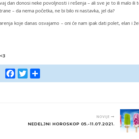
j dan donosi neke povoljnosti i rešenja – ali sve je to ili malo ili 
rane – da nema početka, ne bi bilo ni nastavka, jel da?
varenja koje danas osvajamo – oni će nam ipak dati polet, elan i že
 <3
Facebook
Twitter
Share
NOVIJE
NEDELJNI HOROSKOP 05.-11.07.2021.