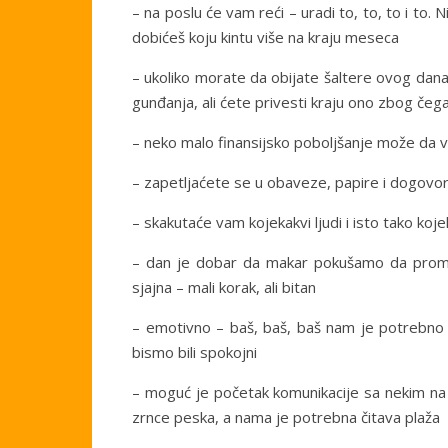
– na poslu će vam reći – uradi to, to, to i to
dobićeš koju kintu više na kraju meseca
– ukoliko morate da obijate šaltere ovog dana 
gunđanja, ali ćete privesti kraju ono zbog če
– neko malo finansijsko poboljšanje može da vas
– zapetljaćete se u obaveze, papire i dogovore
– skakutaće vam kojekakvi ljudi i isto tako kojek
– dan je dobar da makar pokušamo da prome
sjajna – mali korak, ali bitan
– emotivno – baš, baš, baš nam je potrebno 
bismo bili spokojni
– moguć je početak komunikacije sa nekim na
zrnce peska, a nama je potrebna čitava plaža