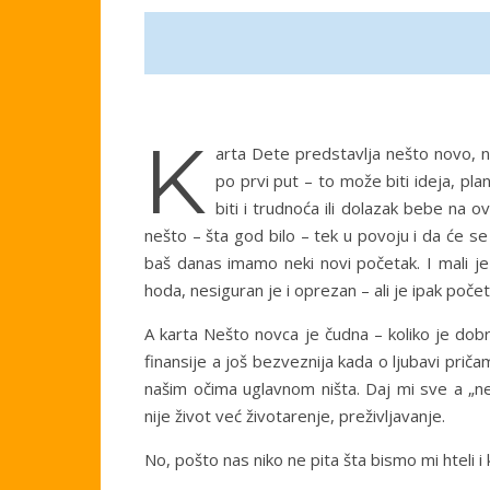
K
arta Dete predstavlja nešto novo, ne
po prvi put – to može biti ideja, pl
biti i trudnoća ili dolazak bebe na o
nešto – šta god bilo – tek u povoju i da će se 
baš danas imamo neki novi početak. I mali je 
hoda, nesiguran je i oprezan – ali je ipak počet
A karta Nešto novca je čudna – koliko je do
finansije a još bezveznija kada o ljubavi priča
našim očima uglavnom ništa. Daj mi sve a „ne
nije život već životarenje, preživljavanje.
No, pošto nas niko ne pita šta bismo mi hteli 