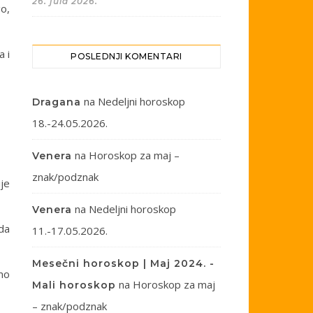
26. jula 2026.
go,
a i
POSLEDNJI KOMENTARI
na
Nedeljni horoskop
Dragana
18.-24.05.2026.
na
Horoskop za maj –
Venera
znak/podznak
je
na
Nedeljni horoskop
Venera
da
11.-17.05.2026.
Mesečni horoskop | Maj 2024. -
mo
na
Horoskop za maj
Mali horoskop
– znak/podznak