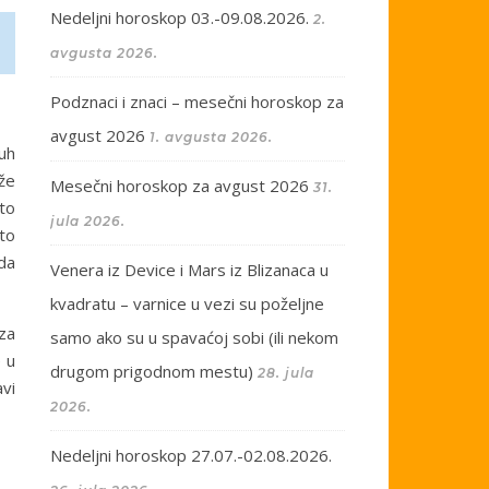
Nedeljni horoskop 03.-09.08.2026.
2.
avgusta 2026.
Podznaci i znaci – mesečni horoskop za
avgust 2026
1. avgusta 2026.
duh
ože
Mesečni horoskop za avgust 2026
31.
 to
jula 2026.
eto
da
Venera iz Device i Mars iz Blizanaca u
kvadratu – varnice u vezi su poželjne
za
samo ako su u spavaćoj sobi (ili nekom
e u
drugom prigodnom mestu)
28. jula
vi
2026.
Nedeljni horoskop 27.07.-02.08.2026.