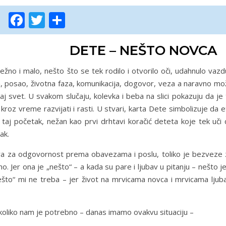
Facebook
Twitter
Share
DETE – NEŠTO NOVCA
žno i malo, nešto što se tek rodilo i otvorilo oči, udahnulo vaz
an, posao, životna faza, komunikacija, dogovor, veza a naravno m
vaj svet. U svakom slučaju, kolevka i beba na slici pokazuju da je
kroz vreme razvijati i rasti. U stvari, karta Dete simbolizuje da 
taj početak, nežan kao prvi drhtavi koračić deteta koje tek uči 
ak.
bra za odgovornost prema obavezama i poslu, toliko je bezveze 
mo. Jer ona je „nešto“ – a kada su pare i ljubav u pitanju – nešto j
što“ mi ne treba – jer život na mrvicama novca i mrvicama ljuba
i koliko nam je potrebno – danas imamo ovakvu situaciju –