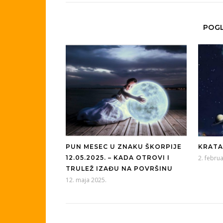
POGL
PUN MESEC U ZNAKU ŠKORPIJE
KRATA
12.05.2025. – KADA OTROVI I
2. febru
TRULEŽ IZAĐU NA POVRŠINU
12. maja 2025.