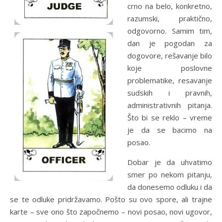
crno na belo, konkretno,
razumski, praktično,
odgovorno. Samim tim,
dan je pogodan za
dogovore, rešavanje bilo
koje poslovne
problematike, resavanje
sudskih i pravnih,
administrativnih pitanja.
Što bi se reklo – vreme
je da se bacimo na
posao.
Dobar je da uhvatimo
smer po nekom pitanju,
da donesemo odluku i da
se te odluke pridržavamo. Pošto su ovo spore, ali trajne
karte – sve ono što započnemo – novi posao, novi ugovor,