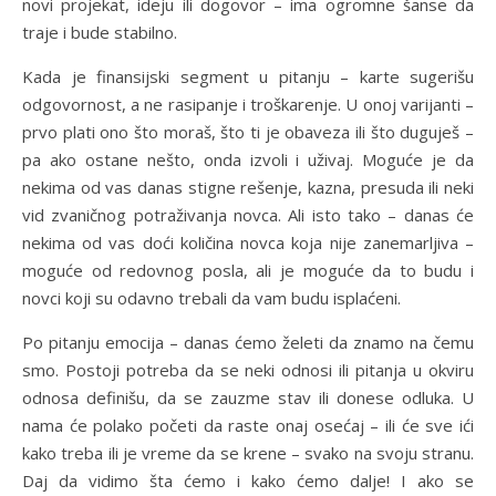
novi projekat, ideju ili dogovor – ima ogromne šanse da
traje i bude stabilno.
Kada je finansijski segment u pitanju – karte sugerišu
odgovornost, a ne rasipanje i troškarenje. U onoj varijanti –
prvo plati ono što moraš, što ti je obaveza ili što duguješ –
pa ako ostane nešto, onda izvoli i uživaj. Moguće je da
nekima od vas danas stigne rešenje, kazna, presuda ili neki
vid zvaničnog potraživanja novca. Ali isto tako – danas će
nekima od vas doći količina novca koja nije zanemarljiva –
moguće od redovnog posla, ali je moguće da to budu i
novci koji su odavno trebali da vam budu isplaćeni.
Po pitanju emocija – danas ćemo želeti da znamo na čemu
smo. Postoji potreba da se neki odnosi ili pitanja u okviru
odnosa definišu, da se zauzme stav ili donese odluka. U
nama će polako početi da raste onaj osećaj – ili će sve ići
kako treba ili je vreme da se krene – svako na svoju stranu.
Daj da vidimo šta ćemo i kako ćemo dalje! I ako se