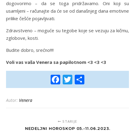
dogovorimo – da se toga pridržavamo. Oni koji su
usamljeni – računajte da će se od današnjeg dana emotivne
prilike češće pojavljivati.
Zdravstveno – moguće su tegobe koje se vezuju za kičmu,
zglobove, kosti.
Budite dobro, srećno!!!!
Voli vas vaša Venera sa papilotnom <3 <3 <3
Facebook
Twitter
Share
Autor:
Venera
STARIJE
NEDELJNI HOROSKOP 05.-11.06.2023.