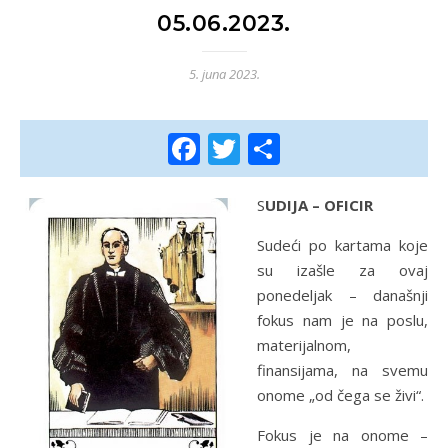
05.06.2023.
5. juna 2023.
Facebook
Twitter
Share
SUDIJA – OFICIR
Sudeći po kartama koje
su izašle za ovaj
ponedeljak – današnji
fokus nam je na poslu,
materijalnom,
finansijama, na svemu
onome „od čega se živi“.
Fokus je na onome –