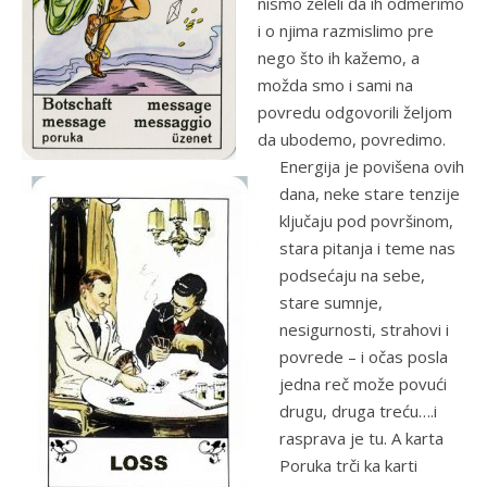
nismo želeli da ih odmerimo
i o njima razmislimo pre
nego što ih kažemo, a
možda smo i sami na
povredu odgovorili željom
da ubodemo, povredimo.
Energija je povišena ovih
dana, neke stare tenzije
ključaju pod površinom,
stara pitanja i teme nas
podsećaju na sebe,
stare sumnje,
nesigurnosti, strahovi i
povrede – i očas posla
jedna reč može povući
drugu, druga treću….i
rasprava je tu. A karta
Poruka trči ka karti