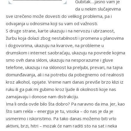
Gubitak….jasno vam je
da u nekim slučajevima
sve izrečeno može dovesti do velikog problema, pa i
odvajanja u odnosima koji su vam od važnosti.
S druge strane, karte ukazuju i na nervozu i ubrzanost,
žurbu koja dolazi zbog nestabilnosti i promena u planovima
i dogovorima, ukazuju na kvarove, na probleme u
drumskom i internet saobraćaju, ukazuju na povrede kojima
smo ovih dana skloni, ukazuju na nesporazume i gluve
telefone, ukazuju i na sklonost ka preljubi, prevari, na tajna
domunđavanja, ali i na potrebu da pobegnemo od realnosti
kroz alkohol, opijate. Vreme nam danas previše brzo klizi iz
ruku ili ga pak mi gubimo kroz ljude ili okolnosti koje nas
zamajavaju i donose nam distrakciju.
Ima li onda ovde bilo šta dobro? Pa naravno da ima. Jer, kao
što sam rekla – energija je tu, visoka – do nas je da je
usmerimo i iskoristimo. Pa tako danas možemo biti vrlo
aktivni, brzi, hitri – mozak će nam raditi sto na sat i neka