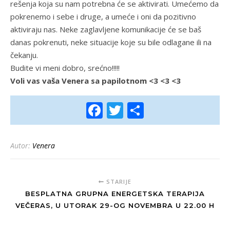
rešenja koja su nam potrebna će se aktivirati. Umećemo da
pokrenemo i sebe i druge, a umeće i oni da pozitivno
aktiviraju nas. Neke zaglavljene komunikacije će se baš
danas pokrenuti, neke situacije koje su bile odlagane ili na
čekanju.
Budite vi meni dobro, srećno!!!!!
Voli vas vaša Venera sa papilotnom <3 <3 <3
Facebook
Twitter
Share
Autor:
Venera
STARIJE
BESPLATNA GRUPNA ENERGETSKA TERAPIJA
VEČERAS, U UTORAK 29-OG NOVEMBRA U 22.00 H