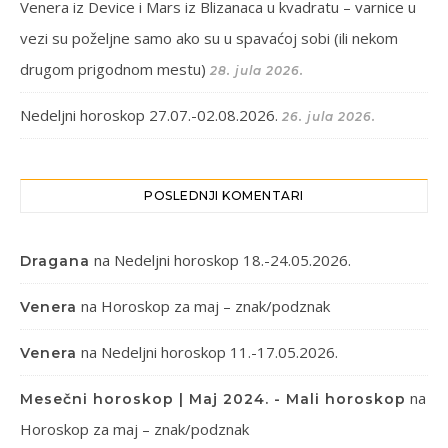
Venera iz Device i Mars iz Blizanaca u kvadratu – varnice u
vezi su poželjne samo ako su u spavaćoj sobi (ili nekom
drugom prigodnom mestu)
28. jula 2026.
Nedeljni horoskop 27.07.-02.08.2026.
26. jula 2026.
POSLEDNJI KOMENTARI
na
Nedeljni horoskop 18.-24.05.2026.
Dragana
na
Horoskop za maj – znak/podznak
Venera
na
Nedeljni horoskop 11.-17.05.2026.
Venera
na
Mesečni horoskop | Maj 2024. - Mali horoskop
Horoskop za maj – znak/podznak