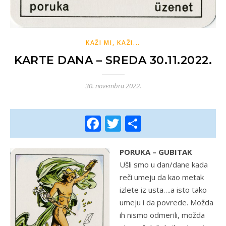
KAŽI MI, KAŽI...
KARTE DANA – SREDA 30.11.2022.
30. novembra 2022.
Facebook
Twitter
Share
PORUKA – GUBITAK
Ušli smo u dan/dane kada
reči umeju da kao metak
izlete iz usta….a isto tako
umeju i da povrede. Možda
ih nismo odmerili, možda