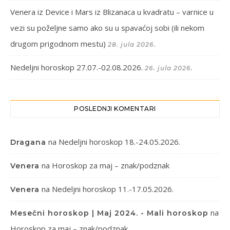
Venera iz Device i Mars iz Blizanaca u kvadratu – varnice u
vezi su poželjne samo ako su u spavaćoj sobi (ili nekom
drugom prigodnom mestu)
28. jula 2026.
Nedeljni horoskop 27.07.-02.08.2026.
26. jula 2026.
POSLEDNJI KOMENTARI
na
Nedeljni horoskop 18.-24.05.2026.
Dragana
na
Horoskop za maj – znak/podznak
Venera
na
Nedeljni horoskop 11.-17.05.2026.
Venera
na
Mesečni horoskop | Maj 2024. - Mali horoskop
Horoskop za maj – znak/podznak