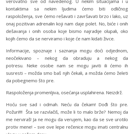
verovatno sve od navedenog. U nekim situacijama i u
kontaktima sa nekim ljudima ćemo biti odličnog
raspoloženja, sve ćemo rešavati i završavati brzo i lako, uz
onaj pozitivan adrenalin koji nam daje polet. No, biće i onih
dešavanja i onih osoba koje bismo najradije olupali, oko
kojih ćemo da se nerviramo i koje će nam kidati živce.
Informacije, spoznaje i saznanja mogu doći odjednom,
neočekivano – nekog da obraduju a nekog da
potresu. Neke osobe nam se mogu javiti ili ćemo ih
susresti – možda smo baš njih čekali, a možda ćemo želeti
da pobegnemo što pre.
Raspoloženja promenljiva, osećanja usplahirena. Neizdrž.
Hoću sve sad i odmah. Neću da čekam! Dođi što pre.
Požuri!!!! Šta se razvlačiš, može li to malo brže? Nemoj da
me nerviraš! Ja ne mogu da verujem, kao da se sve urotilo
protiv mene! – sve ove lepe rečenice mogu imati centralnu