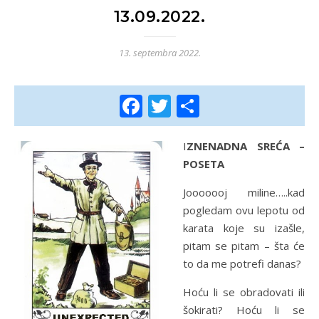
13.09.2022.
13. septembra 2022.
Facebook
Twitter
Share
IZNENADNA SREĆA –
POSETA
Jooooooj miline…..kad
pogledam ovu lepotu od
karata koje su izašle,
pitam se pitam – šta će
to da me potrefi danas?
Hoću li se obradovati ili
šokirati? Hoću li se