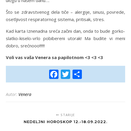
ulogu u našem danu….
Što se zdravstvenog dela tiče – alergije, sinusi, povrede,
osetljivost respiratornog sistema, pritisak, stres.
Kad karta Iznenadna sreća začini dan, onda to bude gorko-
slatko-kiselo-vrlo pobibereni utorak! Ma budite vi meni
dobro, srećnooo!!!!!!
Voli vas vaša Venera sa papilotnom <3 <3 <3
Facebook
Twitter
Share
Autor:
Venera
STARIJE
NEDELJNI HOROSKOP 12.-18.09.2022.