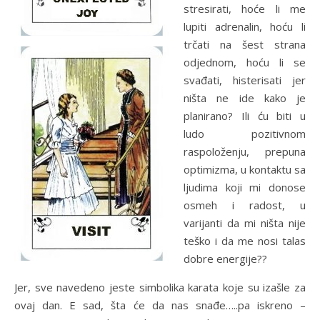
stresirati, hoće li me
lupiti adrenalin, hoću li
trčati na šest strana
odjednom, hoću li se
svađati, histerisati jer
ništa ne ide kako je
planirano? Ili ću biti u
ludo pozitivnom
raspoloženju, prepuna
optimizma, u kontaktu sa
ljudima koji mi donose
osmeh i radost, u
varijanti da mi ništa nije
teško i da me nosi talas
dobre energije??
Jer, sve navedeno jeste simbolika karata koje su izašle za
ovaj dan. E sad, šta će da nas snađe…..pa iskreno –