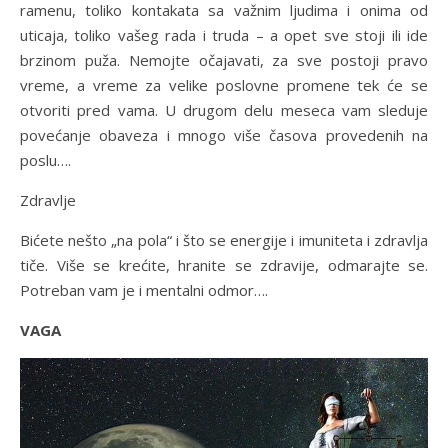
ramenu, toliko kontakata sa važnim ljudima i onima od
uticaja, toliko vašeg rada i truda – a opet sve stoji ili ide
brzinom puža. Nemojte očajavati, za sve postoji pravo
vreme, a vreme za velike poslovne promene tek će se
otvoriti pred vama. U drugom delu meseca vam sleduje
povećanje obaveza i mnogo više časova provedenih na
poslu….
Zdravlje
Bićete nešto „na pola“ i što se energije i imuniteta i zdravlja
tiče. Više se krećite, hranite se zdravije, odmarajte se.
Potreban vam je i mentalni odmor….
VAGA