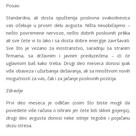
Posao
Standardna, ali dosta opuštenija poslovna svakodnevica
vas očekuje u prvom delu avgusta. Ništa neuobičajeno –
nešto povremene nervoze, nešto dobrih poslovnih prilika
ali sve ćete vi to lako i sa dosta dobre energije završavati.
Sve što je vezano za inostranstvo, saradnju sa stranim
firmama, sa državnim i javnim preduzećima – ići će
uglavnom baš kako treba. Drugi deo meseca donosi ipak
više obaveza i užurbanija dešavanja, ali sa mnoštvom novih
mogućnosti za vas, čak i za jačanje poslovnih pozicija.
Zdravlje
Prvi deo meseca je odličan (osim što biste mogli da
povedete više računa o ishrani jer ćete biti skloni gojenju),
drugi deo avgusta donosi neke sitnije tegobe i pojačanu
dozu stresa.