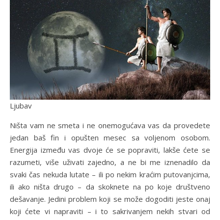
Ljubav
Ništa vam ne smeta i ne onemogućava vas da provedete
jedan baš fin i opušten mesec sa voljenom osobom.
Energija između vas dvoje će se popraviti, lakše ćete se
razumeti, više uživati zajedno, a ne bi me iznenadilo da
svaki čas nekuda lutate – ili po nekim kraćim putovanjcima,
ili ako ništa drugo – da skoknete na po koje društveno
dešavanje. Jedini problem koji se može dogoditi jeste onaj
koji ćete vi napraviti – i to sakrivanjem nekih stvari od