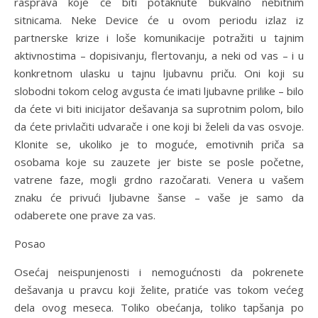
rasprava koje će biti potaknute bukvalno nebitnim
sitnicama. Neke Device će u ovom periodu izlaz iz
partnerske krize i loše komunikacije potražiti u tajnim
aktivnostima – dopisivanju, flertovanju, a neki od vas – i u
konkretnom ulasku u tajnu ljubavnu priču. Oni koji su
slobodni tokom celog avgusta će imati ljubavne prilike – bilo
da ćete vi biti inicijator dešavanja sa suprotnim polom, bilo
da ćete privlačiti udvarače i one koji bi želeli da vas osvoje.
Klonite se, ukoliko je to moguće, emotivnih priča sa
osobama koje su zauzete jer biste se posle početne,
vatrene faze, mogli grdno razočarati. Venera u vašem
znaku će privući ljubavne šanse – vaše je samo da
odaberete one prave za vas.
Posao
Osećaj neispunjenosti i nemogućnosti da pokrenete
dešavanja u pravcu koji želite, pratiće vas tokom većeg
dela ovog meseca. Toliko obećanja, toliko tapšanja po