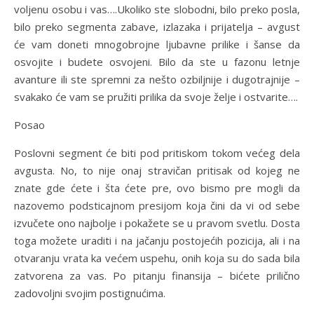
voljenu osobu i vas….Ukoliko ste slobodni, bilo preko posla,
bilo preko segmenta zabave, izlazaka i prijatelja – avgust
će vam doneti mnogobrojne ljubavne prilike i šanse da
osvojite i budete osvojeni. Bilo da ste u fazonu letnje
avanture ili ste spremni za nešto ozbiljnije i dugotrajnije –
svakako će vam se pružiti prilika da svoje želje i ostvarite….
Posao
Poslovni segment će biti pod pritiskom tokom većeg dela
avgusta. No, to nije onaj stravičan pritisak od kojeg ne
znate gde ćete i šta ćete pre, ovo bismo pre mogli da
nazovemo podsticajnom presijom koja čini da vi od sebe
izvučete ono najbolje i pokažete se u pravom svetlu. Dosta
toga možete uraditi i na jačanju postojećih pozicija, ali i na
otvaranju vrata ka većem uspehu, onih koja su do sada bila
zatvorena za vas. Po pitanju finansija – bićete prilično
zadovoljni svojim postignućima.