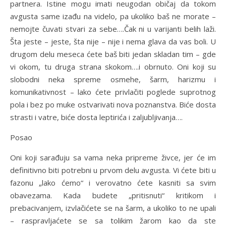
partnera. Istine mogu imati neugodan običaj da tokom
avgusta same izađu na videlo, pa ukoliko baš ne morate –
nemojte čuvati stvari za sebe….Čak ni u varijanti belih laži.
Šta jeste – jeste, šta nije – nije i nema glava da vas boli. U
drugom delu meseca ćete baš biti jedan skladan tim – gde
vi okom, tu druga strana skokom….i obrnuto. Oni koji su
slobodni neka spreme osmehe, šarm, harizmu i
komunikativnost – lako ćete privlačiti poglede suprotnog
pola i bez po muke ostvarivati nova poznanstva. Biće dosta
strasti i vatre, biće dosta leptirića i zaljubljivanja….
Posao
Oni koji sarađuju sa vama neka pripreme živce, jer će im
definitivno biti potrebni u prvom delu avgusta. Vi ćete biti u
fazonu „lako ćemo“ i verovatno ćete kasniti sa svim
obavezama. Kada budete „pritisnuti“ kritikom i
prebacivanjem, izvlačićete se na šarm, a ukoliko to ne upali
– raspravljaćete se sa tolikim žarom kao da ste