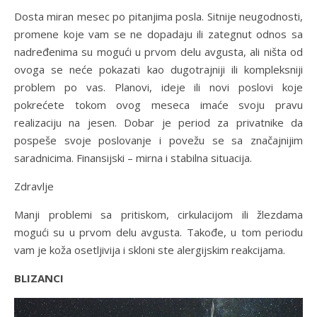
Dosta miran mesec po pitanjima posla. Sitnije neugodnosti,
promene koje vam se ne dopadaju ili zategnut odnos sa
nadređenima su mogući u prvom delu avgusta, ali ništa od
ovoga se neće pokazati kao dugotrajniji ili kompleksniji
problem po vas. Planovi, ideje ili novi poslovi koje
pokrećete tokom ovog meseca imaće svoju pravu
realizaciju na jesen. Dobar je period za privatnike da
pospeše svoje poslovanje i povežu se sa značajnijim
saradnicima. Finansijski – mirna i stabilna situacija.
Zdravlje
Manji problemi sa pritiskom, cirkulacijom ili žlezdama
mogući su u prvom delu avgusta. Takođe, u tom periodu
vam je koža osetljivija i skloni ste alergijskim reakcijama.
BLIZANCI