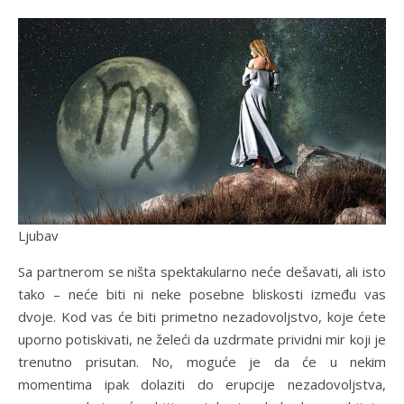
Ljubav
Sa partnerom se ništa spektakularno neće dešavati, ali isto
tako – neće biti ni neke posebne bliskosti između vas
dvoje. Kod vas će biti primetno nezadovoljstvo, koje ćete
uporno potiskivati, ne želeći da uzdrmate prividni mir koji je
trenutno prisutan. No, moguće je da će u nekim
momentima ipak dolaziti do erupcije nezadovoljstva,