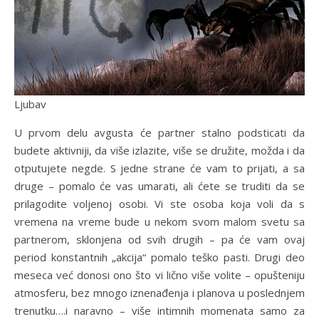
Ljubav
U prvom delu avgusta će partner stalno podsticati da
budete aktivniji, da više izlazite, više se družite, možda i da
otputujete negde. S jedne strane će vam to prijati, a sa
druge – pomalo će vas umarati, ali ćete se truditi da se
prilagodite voljenoj osobi. Vi ste osoba koja voli da s
vremena na vreme bude u nekom svom malom svetu sa
partnerom, sklonjena od svih drugih – pa će vam ovaj
period konstantnih „akcija“ pomalo teško pasti. Drugi deo
meseca već donosi ono što vi lično više volite – opušteniju
atmosferu, bez mnogo iznenađenja i planova u poslednjem
trenutku….i naravno – više intimnih momenata samo za