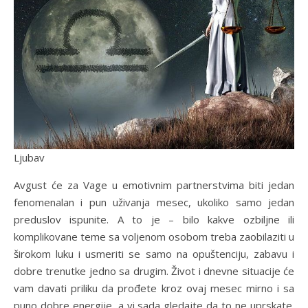
Ljubav
Avgust će za Vage u emotivnim partnerstvima biti jedan
fenomenalan i pun uživanja mesec, ukoliko samo jedan
preduslov ispunite. A to je – bilo kakve ozbiljne ili
komplikovane teme sa voljenom osobom treba zaobilaziti u
širokom luku i usmeriti se samo na opuštenciju, zabavu i
dobre trenutke jedno sa drugim. Život i dnevne situacije će
vam davati priliku da prođete kroz ovaj mesec mirno i sa
puno dobre energije, a vi sada gledajte da to ne uprskate.