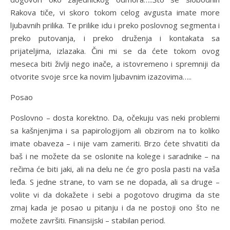
Rakova tiče, vi skoro tokom celog avgusta imate more
ljubavnih prilika. Te prilike idu i preko poslovnog segmenta i
preko putovanja, i preko druženja i kontakata sa
prijateljima, izlazaka. Čini mi se da ćete tokom ovog
meseca biti življi nego inače, a istovremeno i spremniji da
otvorite svoje srce ka novim ljubavnim izazovima…..
Posao
Poslovno – dosta korektno. Da, očekuju vas neki problemi
sa kašnjenjima i sa papirologijom ali obzirom na to koliko
imate obaveza – i nije vam zameriti. Brzo ćete shvatiti da
baš i ne možete da se oslonite na kolege i saradnike – na
rečima će biti jaki, ali na delu ne će gro posla pasti na vaša
leđa. S jedne strane, to vam se ne dopada, ali sa druge –
volite vi da dokažete i sebi a pogotovo drugima da ste
zmaj kada je posao u pitanju i da ne postoji ono što ne
možete završiti. Finansijski – stabilan period.