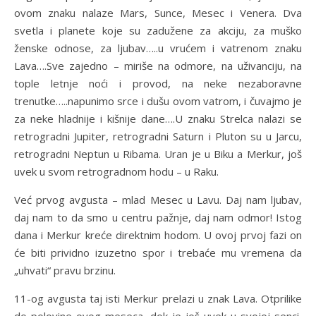
ovom znaku nalaze Mars, Sunce, Mesec i Venera. Dva
svetla i planete koje su zadužene za akciju, za muško
ženske odnose, za ljubav…..u vrućem i vatrenom znaku
Lava….Sve zajedno – miriše na odmore, na uživanciju, na
tople letnje noći i provod, na neke nezaboravne
trenutke…..napunimo srce i dušu ovom vatrom, i čuvajmo je
za neke hladnije i kišnije dane….U znaku Strelca nalazi se
retrogradni Jupiter, retrogradni Saturn i Pluton su u Jarcu,
retrogradni Neptun u Ribama. Uran je u Biku a Merkur, još
uvek u svom retrogradnom hodu – u Raku.
Već prvog avgusta – mlad Mesec u Lavu. Daj nam ljubav,
daj nam to da smo u centru pažnje, daj nam odmor! Istog
dana i Merkur kreće direktnim hodom. U ovoj prvoj fazi on
će biti prividno izuzetno spor i trebaće mu vremena da
„uhvati“ pravu brzinu.
11-og avgusta taj isti Merkur prelazi u znak Lava. Otprilike