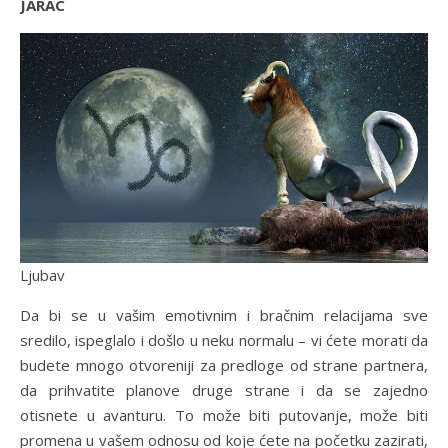
JARAC
Ljubav
Da bi se u vašim emotivnim i bračnim relacijama sve
sredilo, ispeglalo i došlo u neku normalu – vi ćete morati da
budete mnogo otvoreniji za predloge od strane partnera,
da prihvatite planove druge strane i da se zajedno
otisnete u avanturu. To može biti putovanje, može biti
promena u vašem odnosu od koje ćete na početku zazirati,