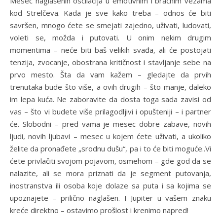
Mesec naglašenih oscilacija u emotivnim i bračnim vezama
kod Strelčeva. Kada je sve kako treba – odnos će biti
savršen, mnogo ćete se smejati zajedno, uživati, ludovati,
voleti se, možda i putovati. U onim nekim drugim
momentima – neće biti baš velikih svađa, ali će postojati
tenzija, zvocanje, obostrana kritičnost i stavljanje sebe na
prvo mesto. Šta da vam kažem – gledajte da prvih
trenutaka bude što više, a ovih drugih – što manje, daleko
im lepa kuća. Ne zaboravite da dosta toga sada zavisi od
vas – što vi budete više prilagodljivi i opušteniji – i partner
će. Slobodni – pred vama je mesec dobre zabave, novih
ljudi, novih ljubavi – mesec u kojem ćete uživati, a ukoliko
želite da pronađete „srodnu dušu“, pa i to će biti moguće..Vi
ćete privlačiti svojom pojavom, osmehom – gde god da se
nalazite, ali se mora priznati da je segment putovanja,
inostranstva ili osoba koje dolaze sa puta i sa kojima se
upoznajete – prilično naglašen. I Jupiter u vašem znaku
kreće direktno – ostavimo prošlost i krenimo napred!