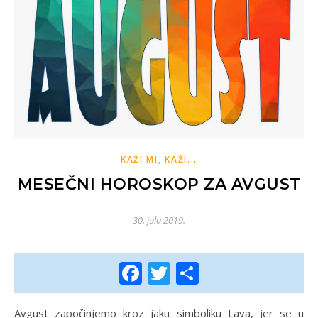
KAŽI MI, KAŽI...
MESEČNI HOROSKOP ZA AVGUST
30. jula 2019.
Facebook
Twitter
Share
Avgust započinjemo kroz jaku simboliku Lava, jer se u