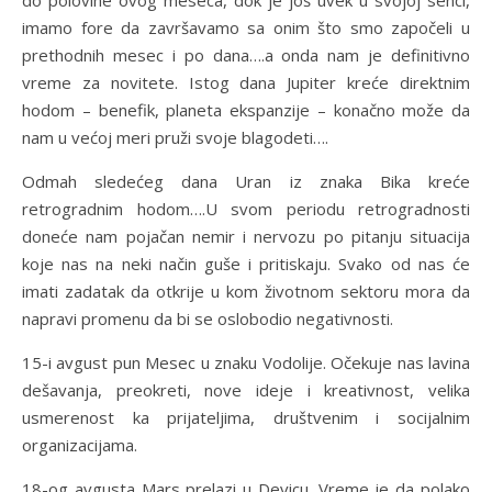
do polovine ovog meseca, dok je još uvek u svojoj senci,
imamo fore da završavamo sa onim što smo započeli u
prethodnih mesec i po dana….a onda nam je definitivno
vreme za novitete. Istog dana Jupiter kreće direktnim
hodom – benefik, planeta ekspanzije – konačno može da
nam u većoj meri pruži svoje blagodeti….
Odmah sledećeg dana Uran iz znaka Bika kreće
retrogradnim hodom….U svom periodu retrogradnosti
doneće nam pojačan nemir i nervozu po pitanju situacija
koje nas na neki način guše i pritiskaju. Svako od nas će
imati zadatak da otkrije u kom životnom sektoru mora da
napravi promenu da bi se oslobodio negativnosti.
15-i avgust pun Mesec u znaku Vodolije. Očekuje nas lavina
dešavanja, preokreti, nove ideje i kreativnost, velika
usmerenost ka prijateljima, društvenim i socijalnim
organizacijama.
18-og avgusta Mars prelazi u Devicu. Vreme je da polako