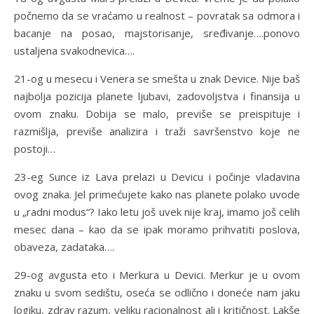
počnemo da se vraćamo u realnost – povratak sa odmora i
bacanje na posao, majstorisanje, sređivanje….ponovo
ustaljena svakodnevica….
21-og u mesecu i Venera se smešta u znak Device. Nije baš
najbolja pozicija planete ljubavi, zadovoljstva i finansija u
ovom znaku. Dobija se malo, previše se preispituje i
razmišlja, previše analizira i traži savršenstvo koje ne
postoji…
23-eg Sunce iz Lava prelazi u Devicu i počinje vladavina
ovog znaka. Jel primećujete kako nas planete polako uvode
u „radni modus“? Iako letu još uvek nije kraj, imamo još celih
mesec dana – kao da se ipak moramo prihvatiti poslova,
obaveza, zadataka….
29-og avgusta eto i Merkura u Devici. Merkur je u ovom
znaku u svom sedištu, oseća se odlično i doneće nam jaku
logiku, zdrav razum, veliku racionalnost ali i kritičnost. Lakše