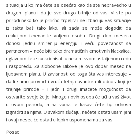
situacija u kojima ćete se osećati kao da ste nepravedno u
drugom planu i da je sve drugo bitnije od vas. Vi ste po
prirodi neko ko je prilično trpeljiv i ne izbacuju vas situacije
iz takta baš tako lako, ali sada se može dogoditi da
reakcijom iznenadite voljenu osobu. Drugi deo meseca
donosi jednu smireniju energiju i veću povezanost sa
partnerom – neće biti tako dramatičnih emotivnih klackalica,
uglavnom ćete funkcionisati u nekom svom ustaljenom redu
i rasporedu. Za slobodne Bikove je ovo dobar mesec na
ljubavnom planu. U zavisnosti od toga šta vas interesuje –
da li samo provod i vruća letnja avantura ili odnos koji je
trajnije prirode – i jedni i drugi imaćete mogućnost da
ostvarite svoje želje. Mnogo novih osoba će ući u vaš život
u ovom periodu, a na vama je kakav ćete tip odnosa
izgraditi sa njima. U svakom slučaju, nećete ostati usamljeni
i ovaj mesec će ostati u lepim uspomenama za vas.
Posao