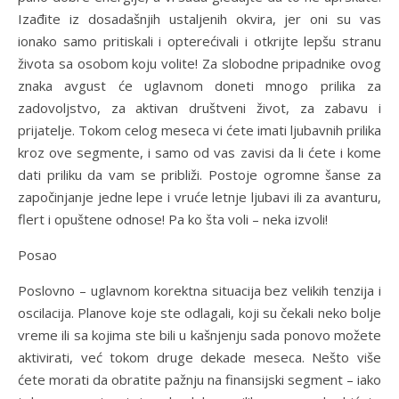
Izađite iz dosadašnjih ustaljenih okvira, jer oni su vas
ionako samo pritiskali i opterećivali i otkrijte lepšu stranu
života sa osobom koju volite! Za slobodne pripadnike ovog
znaka avgust će uglavnom doneti mnogo prilika za
zadovoljstvo, za aktivan društveni život, za zabavu i
prijatelje. Tokom celog meseca vi ćete imati ljubavnih prilika
kroz ove segmente, i samo od vas zavisi da li ćete i kome
dati priliku da vam se približi. Postoje ogromne šanse za
započinjanje jedne lepe i vruće letnje ljubavi ili za avanturu,
flert i opuštene odnose! Pa ko šta voli – neka izvoli!
Posao
Poslovno – uglavnom korektna situacija bez velikih tenzija i
oscilacija. Planove koje ste odlagali, koji su čekali neko bolje
vreme ili sa kojima ste bili u kašnjenju sada ponovo možete
aktivirati, već tokom druge dekade meseca. Nešto više
ćete morati da obratite pažnju na finansijski segment – iako