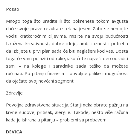
Posao
Mnogo toga što uradite ili što pokrenete tokom avgusta
daće svoje prave rezultate tek na jesen. Zato se nemojte
voditi kratkoročnim ciljevima, mislite na svoju budućnost!
Izražena kreativnost, dobre ideje, ambicioznost i potreba
da izbijete u prvi plan sada će biti naglašeni kod vas. Dosta
toga će vam polaziti od ruke, iako ćete najveći deo odraditi
sami – na kolege i saradnike sada teško da možete
računati. Po pitanju finansija – povoljne prilike i mogućnost
da ojačate svoj novčani segment.
Zdravlje
Povoljna zdravstvena situacija. Stariji neka obrate pažnju na
krvne sudove, pritisak, alergije. Takođe, nešto više računa
kada je ishrana u pitanju – problemi sa probavom.
DEVICA