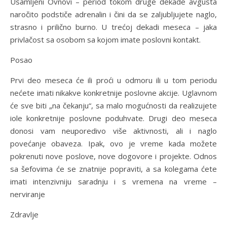
Usamljeni Ovnovi – period tokom druge dekade avgusta
naročito podstiče adrenalin i čini da se zaljubljujete naglo,
strasno i prilično burno. U trećoj dekadi meseca – jaka
privlačost sa osobom sa kojom imate poslovni kontakt.
Posao
Prvi deo meseca će ili proći u odmoru ili u tom periodu
nećete imati nikakve konkretnije poslovne akcije. Uglavnom
će sve biti „na čekanju“, sa malo mogućnosti da realizujete
iole konkretnije poslovne poduhvate. Drugi deo meseca
donosi vam neuporedivo više aktivnosti, ali i naglo
povećanje obaveza. Ipak, ovo je vreme kada možete
pokrenuti nove poslove, nove dogovore i projekte. Odnos
sa šefovima će se znatnije popraviti, a sa kolegama ćete
imati intenzivniju saradnju i s vremena na vreme –
nerviranje
Zdravlje