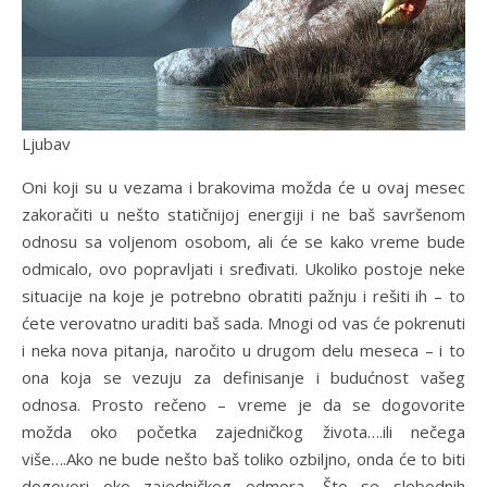
Ljubav
Oni koji su u vezama i brakovima možda će u ovaj mesec
zakoračiti u nešto statičnijoj energiji i ne baš savršenom
odnosu sa voljenom osobom, ali će se kako vreme bude
odmicalo, ovo popravljati i sređivati. Ukoliko postoje neke
situacije na koje je potrebno obratiti pažnju i rešiti ih – to
ćete verovatno uraditi baš sada. Mnogi od vas će pokrenuti
i neka nova pitanja, naročito u drugom delu meseca – i to
ona koja se vezuju za definisanje i budućnost vašeg
odnosa. Prosto rečeno – vreme je da se dogovorite
možda oko početka zajedničkog života….ili nečega
više….Ako ne bude nešto baš toliko ozbiljno, onda će to biti
dogovori oko zajedničkog odmora…..Što se slobodnih