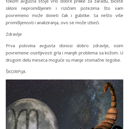
tokom avgusta stoje vrlo dobre prilike za zaradu, bićete
skloni nepromišljenim i rizičnim potezima što vam
povremeno može doneti čak i gubitke. Sa nešto više
promišljenosti i analiziranja, ovo se može izbeći.
Zdravlje
Prva polovina avgusta donosi dobro zdravlje, osim
povremene osetljivosti grla i manjih problema sa kožom. U
drugom delu meseca moguće su manje stomačne tegobe.
ŠKORPIJA