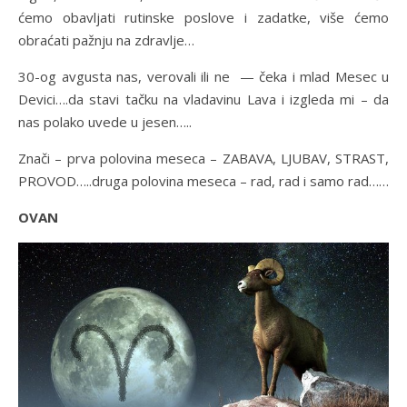
ćemo obavljati rutinske poslove i zadatke, više ćemo
obraćati pažnju na zdravlje…
30-og avgusta nas, verovali ili ne — čeka i mlad Mesec u
Devici….da stavi tačku na vladavinu Lava i izgleda mi – da
nas polako uvede u jesen…..
Znači – prva polovina meseca – ZABAVA, LJUBAV, STRAST,
PROVOD…..druga polovina meseca – rad, rad i samo rad……
OVAN