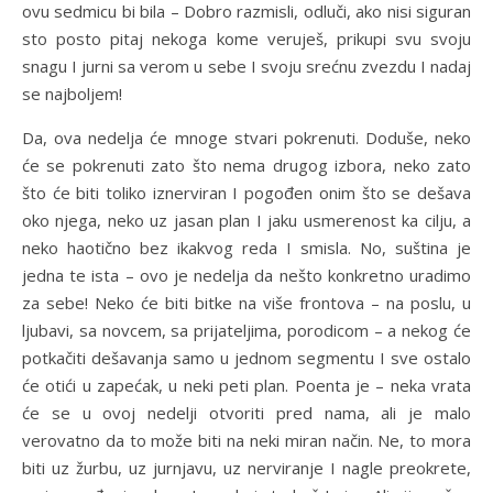
ovu sedmicu bi bila – Dobro razmisli, odluči, ako nisi siguran
sto posto pitaj nekoga kome veruješ, prikupi svu svoju
snagu I jurni sa verom u sebe I svoju srećnu zvezdu I nadaj
se najboljem!
Da, ova nedelja će mnoge stvari pokrenuti. Doduše, neko
će se pokrenuti zato što nema drugog izbora, neko zato
što će biti toliko iznerviran I pogođen onim što se dešava
oko njega, neko uz jasan plan I jaku usmerenost ka cilju, a
neko haotično bez ikakvog reda I smisla. No, suština je
jedna te ista – ovo je nedelja da nešto konkretno uradimo
za sebe! Neko će biti bitke na više frontova – na poslu, u
ljubavi, sa novcem, sa prijateljima, porodicom – a nekog će
potkačiti dešavanja samo u jednom segmentu I sve ostalo
će otići u zapećak, u neki peti plan. Poenta je – neka vrata
će se u ovoj nedelji otvoriti pred nama, ali je malo
verovatno da to može biti na neki miran način. Ne, to mora
biti uz žurbu, uz jurnjavu, uz nerviranje I nagle preokrete,