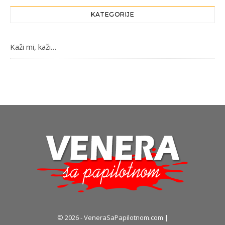
KATEGORIJE
Kaži mi, kaži…
© 2026 - VeneraSaPapilotnom.com |