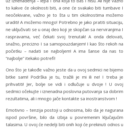
uz iznenađenja – lepa I ona koja to baš I nisu. Ali nije važno
to kakve će okolnosti biti, a one će svakako biti tumbave I
neočekivane, važno je to šta u tim okolnostima možemo
uraditi! A možemo mnogo! Potrebno je jako pratiti situaciju,
ne uključivati se u onaj deo koji je skopčan sa nerviranjima I
raspravama, već čekati svoj trenutak! A onda delovati,
snažno, precizno I sa samopouzdanjem! I kao što rekoh na
početku – nadati se najboljem! A ima šanse da nas to
“najbolje” itekako potrefi!
Ono što je takođe važno jeste da u ovoj sedmici ne bijemo
bitke sami! Podrška je tu, tražili je mi ili ne! I treba je
prihvatiti! Jer, bolje se vidi i odlučuje u dvoje ! U ovoj
sedmici očekujte i iznenadna poslovna putovanja sa dobrim
rezultatima, ali i mnogo jače kontakte sa inostranstvom !
Emotivno – tenzija postoji u odnosima, bilo da je nagurana
ispod površine, bilo da izbija u povremenim ključajućim
talasima. U ovoj će nedelji biti onih koji će prekinuti odnos u