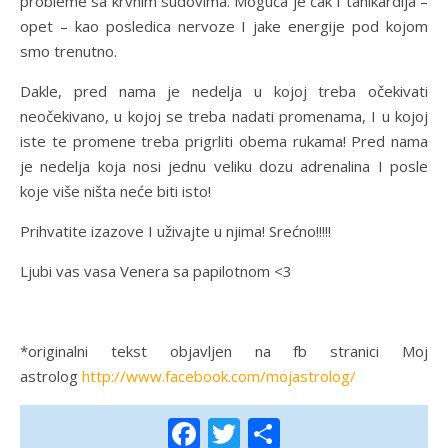
probleme sa krvnim sudovima. Moguća je čak I tahikardija –
opet – kao posledica nervoze I jake energije pod kojom
smo trenutno.
Dakle, pred nama je nedelja u kojoj treba očekivati
neočekivano, u kojoj se treba nadati promenama, I u kojoj
iste te promene treba prigrliti obema rukama! Pred nama
je nedelja koja nosi jednu veliku dozu adrenalina I posle
koje više ništa neće biti isto!
Prihvatite izazove I uživajte u njima! Srećno!!!!!
Ljubi vas vasa Venera sa papilotnom <3
*originalni tekst objavljen na fb stranici Moj
astrolog
http://www.facebook.com/mojastrolog/
Facebook
Twitter
Share