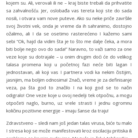
kojem su. Ali, verovali ili ne – kraj biste trebali da prihvatite
sa zahvalnošću. Jer, oslobađa vas tereta koji ste do sada
nosili, i otvara vam nove puteve. Ako su neke priče završile
svoj životni vek, onda je vreme da ih sahranimo, dostojno
ožalimo, ali I da se osetimo rasterećeno I kažemo sami
sebi “Ok, hajd da vidim šta je to što me dalje čeka, a mora
biti bolje nego ovo do sada!” Naravno, to važi samo za one
veze koje su dotrajale – u onim drugim doći će do velikog
talasa promena koji u početnoj fazi neće biti lagan I
jednostavan, ali koji vas I partnera vodi ka nekim čistijim,
jasnijim, ma boljim odnosima! Znači, vreme je za definisanje
veza, pa šta god to značilo I na koji god se to način
odigralo! One veze koje u ovoj nedelji tek otpočnu, a mogu
otpočeti naglo, burno, uz vrele strasti I jednu ogromnu
količinu pozitivne energije – imaju šanse da traju!
Zdravstveno – sledi nam još jedan talas virusa, biće tu malo
I stresa koji se može manifestovati kroz oscilaciju pritiska ili