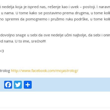
 nedelja koja je ispred nas, rešenje kao i uvek – postoji. I narav
ivo u nama. U tome kako se postavimo prema drugima, u tome koli
mo spremni da pomognemo i pružimo ruku podrške, u tome koli
 dovoljno snage u sebi da ove nedelje učini najbolje, da sebi i on
d nama. U to ime, srećno!!!!
 <3
strolog
http://www.facebook.com/mojastrolog/
Facebook
Twitter
Share