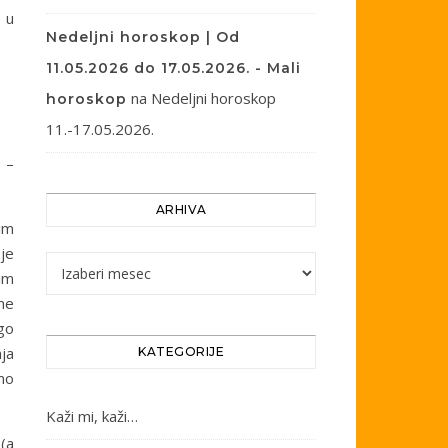
 u
Nedeljni horoskop | Od
11.05.2026 do 17.05.2026. - Mali
na
Nedeljni horoskop
horoskop
11.-17.05.2026.
 –
ARHIVA
im
oje
Arhiva
im
one
ugo
ja
KATEGORIJE
mo
Kaži mi, kaži…
(a