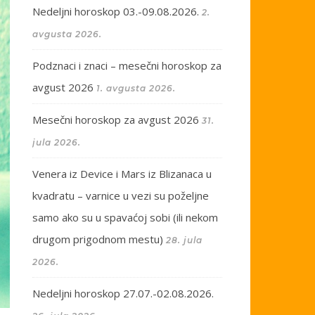
Nedeljni horoskop 03.-09.08.2026.
2.
avgusta 2026.
Podznaci i znaci – mesečni horoskop za
avgust 2026
1. avgusta 2026.
Mesečni horoskop za avgust 2026
31.
jula 2026.
Venera iz Device i Mars iz Blizanaca u
kvadratu – varnice u vezi su poželjne
samo ako su u spavaćoj sobi (ili nekom
drugom prigodnom mestu)
28. jula
2026.
Nedeljni horoskop 27.07.-02.08.2026.