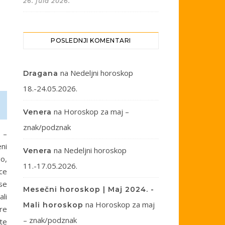
26. jula 2026.
POSLEDNJI KOMENTARI
na
Nedeljni horoskop
Dragana
18.-24.05.2026.
na
Horoskop za maj –
Venera
znak/podznak
i –
ni
na
Nedeljni horoskop
Venera
o,
11.-17.05.2026.
ce
se
Mesečni horoskop | Maj 2024. -
li
na
Horoskop za maj
Mali horoskop
re
– znak/podznak
ite