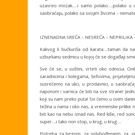
uzavreo mozak…..i samo polako…..polako u
saobraćaju, polako sa svojim živcima – nemate
IZNENADNA SREĆA – NESREĆA – NEPRILIKA 
Kakvog li bućkuriša od karata….taman da nam
uzburkanu sedmicu u kojoj će se događaji smenji
Sve će se, u suštini, vrteti oko odnosa. On
saradnicima i kolegama, šefovima, prijateljima
susrećemo na ulici, u prodavnici, u saobrać
naponom i varnica će biti na sve strane! Jedn
koji su nam preko puta! Svi ćemo u ovim danim
težina u nama i oko nas, a vremenske prilike
biti kao na nebu iznad nas. Red kiše, red s
super….i tako non stop, u krug, u krug….
Potreba za begom, za oslobođenjem, za „p