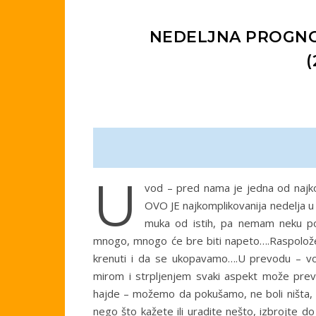
NEDELJNA PROGNOZ
(
u
vod – pred nama je jedna od najkom
OVO JE najkomplikovanija nedelja u
muka od istih, pa nemam neku po
mnogo, mnogo će bre biti napeto….Raspolože
krenuti i da se ukopavamo….U prevodu – v
mirom i strpljenjem svaki aspekt može prevaz
hajde – možemo da pokušamo, ne boli ništa, 
nego što kažete ili uradite nešto, izbrojte d