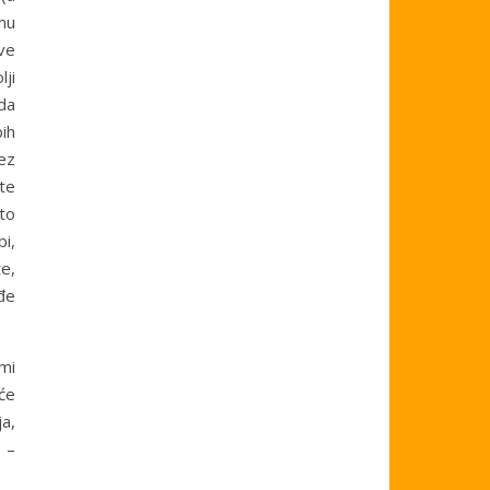
mu
sve
ji
ada
bih
ez
ite
to
i,
e,
ođe
emi
će
ja,
 –