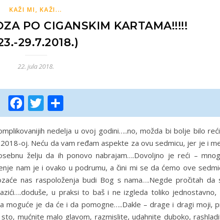
KAŽI MI, KAŽI...
A PO CIGANSKIM KARTAMA!!!!!
23.-29.7.2018.)
22. jula 2018.
Facebook
Twitter
Share
plikovanijih nedelja u ovoj godini…..no, možda bi bolje bilo reć
 2018-oj. Neću da vam ređam aspekte za ovu sedmicu, jer je i me
sebnu želju da ih ponovo nabrajam….Dovoljno je reći – mnog
nje nam je i ovako u podrumu, a čini mi se da ćemo ove sedmi
ozaće nas raspoloženja budi Bog s nama….Negde pročitah da 
ići….doduše, u praksi to baš i ne izgleda toliko jednostavno, a
a moguće je da će i da pomogne…..Dakle – drage i dragi moji, p
o sto, mućnite malo glavom, razmislite, udahnite duboko, rashlad