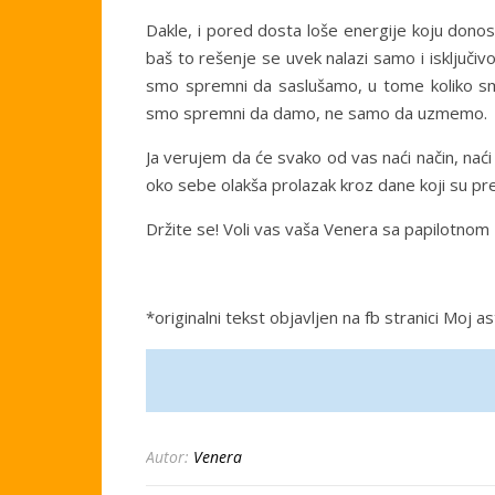
Dakle, i pored dosta loše energije koju donosi
baš to rešenje se uvek nalazi samo i isključ
smo spremni da saslušamo, u tome koliko s
smo spremni da damo, ne samo da uzmemo.
Ja verujem da će svako od vas naći način, naći
oko sebe olakša prolazak kroz dane koji su pre
Držite se! Voli vas vaša Venera sa papilotnom
*originalni tekst objavljen na fb stranici Moj a
Autor:
Venera