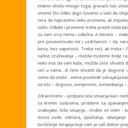
imamo ohoho mnogo toga) gruvaće nas iznutra
onome što toliko dugo čuvamo u sebi da izbije
tera da napravimo neku promenu, ali impulsiv
način. Odluke i promene treba praviti onda ka
su nam srca mirna i odlučna. A iskreno – malo
pre posavetovala mir i uzdržanost. I da, nar
besa, bez napetosti. Treba reći, ali treba i ču
načine izražavanja – možda možemo bolje raz
neko ima da vam kaže, možda ćete shvatiti da
već u vama….Ili ćete shvatiti da je dogovo
samo da znate….nema posebnih odvajanja kada j
na isto – dogovor, kompromis, komunikacija – i
Zdravstveno – potpuno ista situacija kao i ne
sa krvnim sudovima, problemi sa spavanjem
svakojake, loše situacije….Vodite se onim – ko
dosta vode, odmora, opuštanja, sklanjanje k
korišćenje terapija koje vam je vaš doktor pr