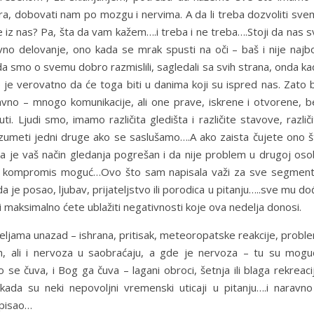
, dobovati nam po mozgu i nervima. A da li treba dozvoliti sve
 iz nas? Pa, šta da vam kažem….i treba i ne treba….Stoji da nas 
no delovanje, ono kada se mrak spusti na oči – baš i nije najbol
da smo o svemu dobro razmislili, sagledali sa svih strana, onda k
 je verovatno da će toga biti u danima koji su ispred nas. Zato 
avno – mnogo komunikacije, ali one prave, iskrene i otvorene, b
ti. Ljudi smo, imamo različita gledišta i različite stavove, različ
umeti jedni druge ako se saslušamo….A ako zaista čujete ono š
 je vaš način gledanja pogrešan i da nije problem u drugoj osob
r i kompromis moguć…Ovo što sam napisala važi za sve segment
e posao, ljubav, prijateljstvo ili porodica u pitanju…..sve mu d
 maksimalno ćete ublažiti negativnosti koje ova nedelja donosi.
deljama unazad – ishrana, pritisak, meteoropatske reakcije, probl
, ali i nervoza u saobraćaju, a gde je nervoza – tu su mogu
 se čuva, i Bog ga čuva – lagani obroci, šetnja ili blaga rekreaci
ada su neki nepovoljni vremenski uticaji u pitanju….i naravno
episao…