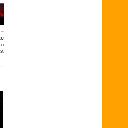
E
KU
DO
KA