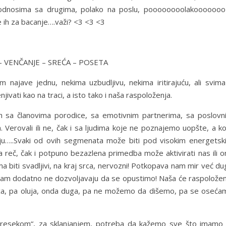
 odnosima sa drugima, polako na poslu, poooooooolakooooooo
 ih za bacanje….važi? <3 <3 <3
– VENČANJE – SREĆA – POSETA
 najave jednu, nekima uzbudljivu, nekima iritirajuću, ali svima
vati kao na traci, a isto tako i naša raspoloženja.
ih sa članovima porodice, sa emotivnim partnerima, sa poslovn
. Verovali ili ne, čak i sa ljudima koje ne poznajemo uopšte, a k
aju…..Svaki od ovih segmenata može biti pod visokim energetsk
a reč, čak i potpuno bezazlena primedba može aktivirati nas ili 
a biti svadljivi, na kraj srca, nervozni! Potkopava nam mir već d
 nam dodatno ne dozvoljavaju da se opustimo! Naša će raspoložen
unca, pa oluja, onda duga, pa ne možemo da dišemo, pa se oseća
resekom“, za sklanjanjem, potreba da kažemo sve što imamo 