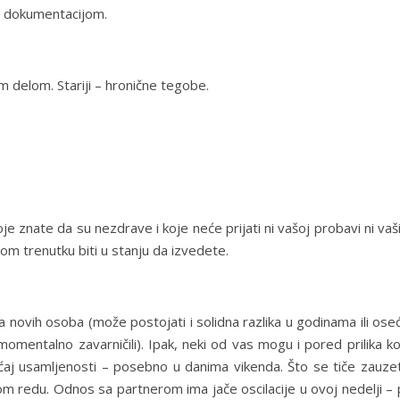
i dokumentacijom.
m delom. Stariji – hronične tegobe.
je znate da su nezdrave i koje neće prijati ni vašoj probavi ni va
om trenutku biti u stanju da izvedete.
 novih osoba (može postojati i solidna razlika u godinama ili ose
momentalno zavarničili). Ipak, neki od vas mogu i pored prilika k
ećaj usamljenosti – posebno u danima vikenda. Što se tiče zauzet
om redu. Odnos sa partnerom ima jače oscilacije u ovoj nedelji –