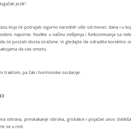
ugačak jezik“.
 fazu koja će potrajati sigurno narednih više od mesec dana i u ko
ebno naporne. Razlike u načinu mišljenja i funkcionisanja sa nek
da će postati dosta izražene. Vi gledajte da odradite korektno o
trakcijama da vas ometu.
 traktom, pa čak i hormonske oscilacije.
CI
 ishrana, preskakanje obroka, grickalice i pojačan unos slatkiša
te se u red.