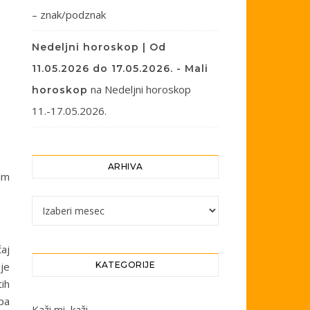
– znak/podznak
Nedeljni horoskop | Od
11.05.2026 do 17.05.2026. - Mali
na
Nedeljni horoskop
horoskop
11.-17.05.2026.
ARHIVA
šim
Arhiva
ćaj
oje
KATEGORIJE
ih
 pa
Kaži mi, kaži…