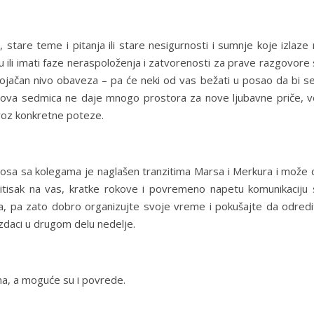
tare teme i pitanja ili stare nesigurnosti i sumnje koje izlaze 
zu ili imati faze neraspoloženja i zatvorenosti za prave razgovore
ačan nivo obaveza – pa će neki od vas bežati u posao da bi se
 – ova sedmica ne daje mnogo prostora za nove ljubavne priče, v
kroz konkretne poteze.
osa sa kolegama je naglašen tranzitima Marsa i Merkura i može 
ritisak na vas, kratke rokove i povremeno napetu komunikaciju 
, pa zato dobro organizujte svoje vreme i pokušajte da odredi
izdaci u drugom delu nedelje.
ama, a moguće su i povrede.