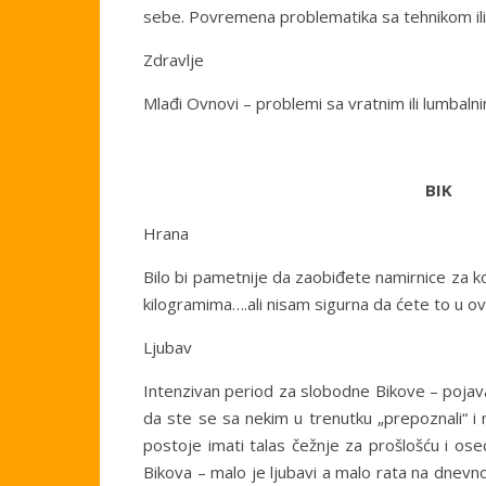
sebe. Povremena problematika sa tehnikom il
Zdravlje
Mlađi Ovnovi – problemi sa vratnim ili lumbalni
BIK
Hrana
Bilo bi pametnije da zaobiđete namirnice za ko
kilogramima….ali nisam sigurna da ćete to u ov
Ljubav
Intenzivan period za slobodne Bikove – pojava
da ste se sa nekim u trenutku „prepoznali“ i 
postoje imati talas čežnje za prošlošću i os
Bikova – malo je ljubavi a malo rata na dnevn