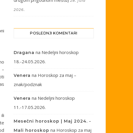
drugom prigodnom mestu)
28. jula
2026.
bni
POSLEDNJI KOMENTARI
na
Nedeljni horoskop
Dragana
18.-24.05.2026.
mo
 –
na
Horoskop za maj –
Venera
iti
vas
znak/podznak
na
Nedeljni horoskop
Venera
11.-17.05.2026.
ili
Mesečni horoskop | Maj 2024. -
ite
 od
na
Horoskop za maj
Mali horoskop