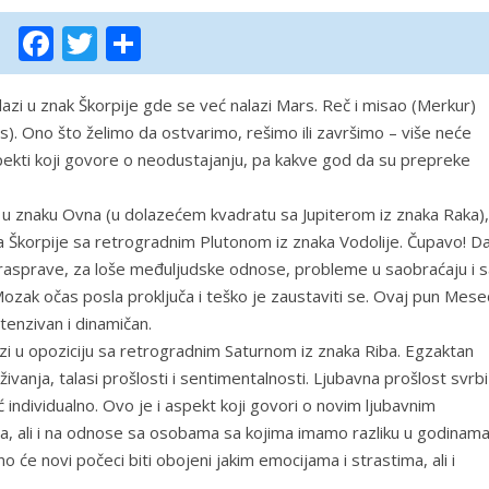
Facebook
Twitter
Share
zi u znak Škorpije gde se već nalazi Mars. Reč i misao (Merkur)
rs). Ono što želimo da ostvarimo, rešimo ili završimo – više neće
pekti koji govore o neodustajanju, pa kakve god da su prepreke
u znaku Ovna (u dolazećem kvadratu sa Jupiterom iz znaka Raka),
 Škorpije sa retrogradnim Plutonom iz znaka Vodolije. Čupavo! D
 rasprave, za loše međuljudske odnose, probleme u saobraćaju i s
ozak očas posla proključa i teško je zaustaviti se. Ovaj pun Mese
ntenzivan i dinamičan.
zi u opoziciju sa retrogradnim Saturnom iz znaka Riba. Egzaktan
ivanja, talasi prošlosti i sentimentalnosti. Ljubavna prošlost svrbi
ć individualno. Ovo je i aspekt koji govori o novim ljubavnim
va, ali i na odnose sa osobama sa kojima imamo razliku u godinama
o će novi počeci biti obojeni jakim emocijama i strastima, ali i