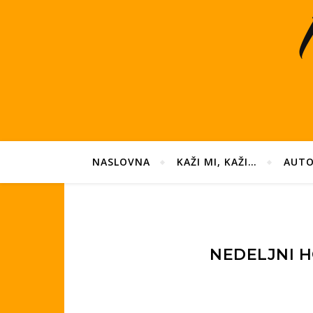
NASLOVNA
KAŽI MI, KAŽI…
AUTO
NEDELJNI HO