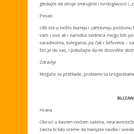
gledajte da oboje smirujete i tvrdoglavost i „d
Posao
Ušli ste u nešto burniju i zahtevniju poslovnu
vam i ova ali i naredna sedmica mogu biti pos
saradnicima, kolegama, pa čak i šefovima – sa
što je do vas, i pokušajte da ne dozvolite dis
Zdravlje
Moguće su prehlade, problemi sa urogenitalnim
BLIZAN
Hrana
Obroci u kasnim noćnim satima, neuravnotežena
zaista bi bilo vreme da menjate navike i uvede