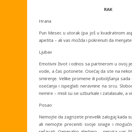
RAK
Hrana
Pun Mesec u utorak (pa još u kvadratnom as
apetita – ali vas možda i pokrenuti da menjate
Ljubav
Emotivni život i odnos sa partnerom u ovoj je
vode, a čas potonete. Osećaj da ste na nekom
smirenje. Velike promene ili poboljšanja sada
osećanja i ispeglati neravnine na srcu. Slobo
nemire – misli su se uzburkale i zatalasale, a vi
Posao
Nemojte da zagrizete prevelik zalogaj kada su 
ali nemojte preceniti svoje snage i mogućn
rešavati. Generalno gledano – nervira vas št