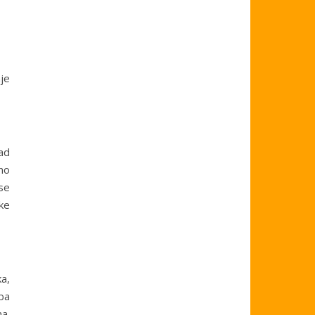
je
nad
no
se
tke
ka,
ba
a.