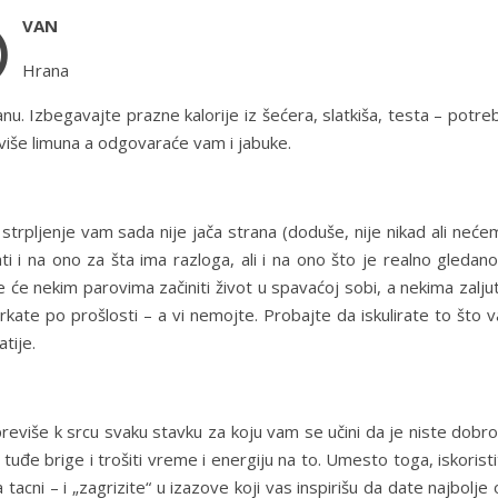
O
VAN
Hrana
anu. Izbegavajte prazne kalorije iz šećera, slatkiša, testa – potre
 više limuna a odgovaraće vam i jabuke.
rpljenje vam sada nije jača strana (doduše, nije nikad ali neće
i na ono za šta ima razloga, ali i na ono što je realno gledano
je će nekim parovima začiniti život u spavaćoj sobi, a nekima zaljut
kate po prošlosti – a vi nemojte. Probajte da iskulirate to što 
tije.
eviše k srcu svaku stavku za koju vam se učini da je niste dobro 
tuđe brige i trošiti vreme i energiju na to. Umesto toga, iskorist
acni – i „zagrizite“ u izazove koji vas inspirišu da date najbolje