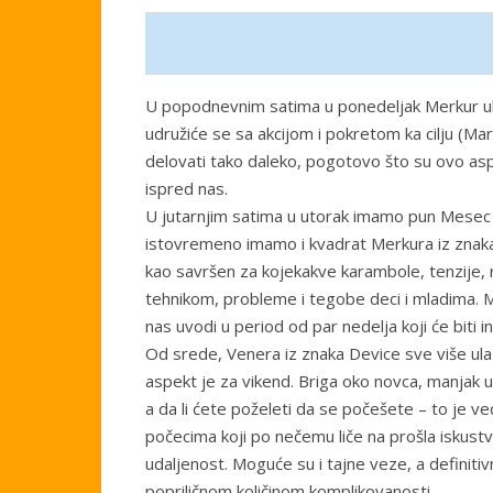
U popodnevnim satima u ponedeljak Merkur ula
udružiće se sa akcijom i pokretom ka cilju (Ma
delovati tako daleko, pogotovo što su ovo as
ispred nas.
U jutarnjim satima u utorak imamo pun Mesec 
istovremeno imamo i kvadrat Merkura iz znaka
kao savršen za kojekakve karambole, tenzije,
tehnikom, probleme i tegobe deci i mladima. M
nas uvodi u period od par nedelja koji će biti i
Od srede, Venera iz znaka Device sve više ula
aspekt je za vikend. Briga oko novca, manjak už
a da li ćete poželeti da se počešete – to je ve
počecima koji po nečemu liče na prošla iskust
udaljenost. Moguće su i tajne veze, a definitivn
popriličnom količinom komplikovanosti.