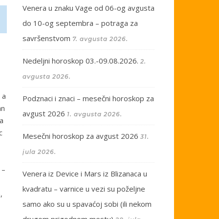
Venera u znaku Vage od 06-og avgusta
do 10-og septembra – potraga za
savršenstvom
7. avgusta 2026.
Nedeljni horoskop 03.-09.08.2026.
2.
avgusta 2026.
 a
Podznaci i znaci – mesečni horoskop za
an
avgust 2026
1. avgusta 2026.
a
c
Mesečni horoskop za avgust 2026
31.
jula 2026.
 –
Venera iz Device i Mars iz Blizanaca u
kvadratu – varnice u vezi su poželjne
,
samo ako su u spavaćoj sobi (ili nekom