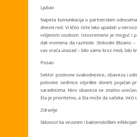
Ljubav
Napeta komunikacija u partnerskim odnosima, s
dnevni red. Vi lično ćete lako upadati u nervo
voljenom osobom. Istovremeno je moguć i poj
dali vremena da razmisle. Slobodni Blizanci
vas vraća unazad – bilo samo kroz misli, bilo 
Posao
Sektor poslovne svakodnevice, obaveza i odn
polovine sedmice otprilike doneti pojačan p
saradnicima. Nivo obaveza se znatno uvećava
šta je prioritetno, a šta može da sačeka. Veći 
Zdravlje
Sklonost ka virusnim i bakteriološkim infekcij