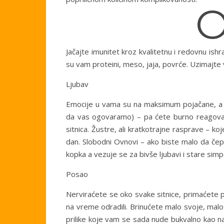
Jačajte imunitet kroz kvalitetnu i redovnu ishr
su vam proteini, meso, jaja, povrće. Uzimajte
Ljubav
Emocije u vama su na maksimum pojačane, a st
da vas ogovaramo) – pa ćete burno reagovati 
sitnica. Žustre, ali kratkotrajne rasprave – ko
dan. Slobodni Ovnovi – ako biste malo da čepr
kopka a vezuje se za bivše ljubavi i stare simpa
Posao
Nerviraćete se oko svake sitnice, primaćete pr
na vreme odradili. Brinućete malo svoje, malo 
prilike koje vam se sada nude bukvalno kao na t