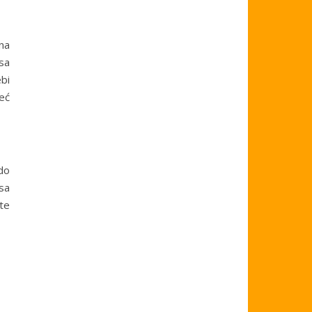
na
 sa
bi
eć
do
sa
te