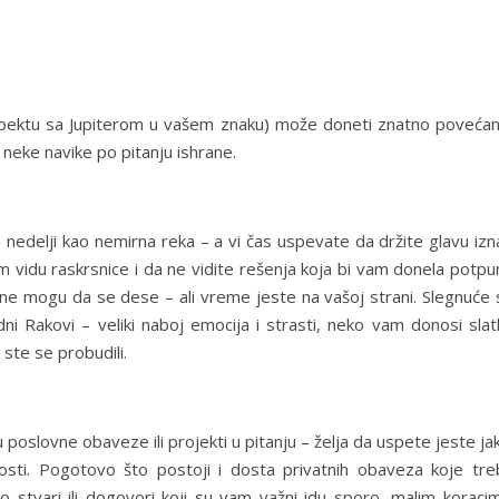
pektu sa Jupiterom u vašem znaku) može doneti znatno povećan
 neke navike po pitanju ishrane.
 nedelji kao nemirna reka – a vi čas uspevate da držite glavu iz
 vidu raskrsnice i da ne vidite rešenja koja bi vam donela potpu
 ne mogu da se dese – ali vreme jeste na vašoj strani. Slegnuće 
dni Rakovi – veliki naboj emocija i strasti, neko vam donosi sla
 ste se probudili.
poslovne obaveze ili projekti u pitanju – želja da uspete jeste ja
osti. Pogotovo što postoji i dosta privatnih obaveza koje tre
o stvari ili dogovori koji su vam važni idu sporo, malim koracim