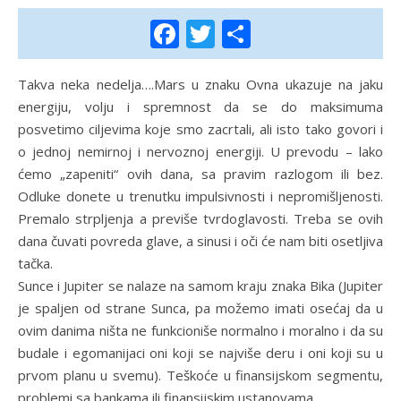
Facebook
Twitter
Share
Takva neka nedelja….Mars u znaku Ovna ukazuje na jaku
energiju, volju i spremnost da se do maksimuma
posvetimo ciljevima koje smo zacrtali, ali isto tako govori i
o jednoj nemirnoj i nervoznoj energiji. U prevodu – lako
ćemo „zapeniti“ ovih dana, sa pravim razlogom ili bez.
Odluke donete u trenutku impulsivnosti i nepromišljenosti.
Premalo strpljenja a previše tvrdoglavosti. Treba se ovih
dana čuvati povreda glave, a sinusi i oči će nam biti osetljiva
tačka.
Sunce i Jupiter se nalaze na samom kraju znaka Bika (Jupiter
je spaljen od strane Sunca, pa možemo imati osećaj da u
ovim danima ništa ne funkcioniše normalno i moralno i da su
budale i egomanijaci oni koji se najviše deru i oni koji su u
prvom planu u svemu). Teškoće u finansijskom segmentu,
problemi sa bankama ili finansijskim ustanovama.