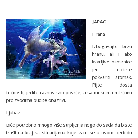
JARAC
Hrana
Izbegavajte brzu
hranu, ali i lako
kvarljive namirnice
jer možete
pokvariti stomak.
Pijte dosta
tečnosti, jedite raznovrsno povrće, a sa mesnim i mlečnim
proizvodima budite obazrivi.
Ljubav
Biće potrebno mnogo više strpljenja nego do sada da biste
izašli na kraj sa situacijama koje vam se u ovom periodu