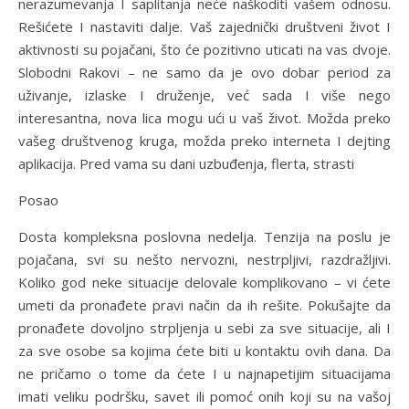
nerazumevanja I saplitanja neće naškoditi vašem odnosu.
Rešićete I nastaviti dalje. Vaš zajednički društveni život I
aktivnosti su pojačani, što će pozitivno uticati na vas dvoje.
Slobodni Rakovi – ne samo da je ovo dobar period za
uživanje, izlaske I druženje, već sada I više nego
interesantna, nova lica mogu ući u vaš život. Možda preko
vašeg društvenog kruga, možda preko interneta I dejting
aplikacija. Pred vama su dani uzbuđenja, flerta, strasti
Posao
Dosta kompleksna poslovna nedelja. Tenzija na poslu je
pojačana, svi su nešto nervozni, nestrpljivi, razdražljivi.
Koliko god neke situacije delovale komplikovano – vi ćete
umeti da pronađete pravi način da ih rešite. Pokušajte da
pronađete dovoljno strpljenja u sebi za sve situacije, ali I
za sve osobe sa kojima ćete biti u kontaktu ovih dana. Da
ne pričamo o tome da ćete I u najnapetijim situacijama
imati veliku podršku, savet ili pomoć onih koji su na vašoj