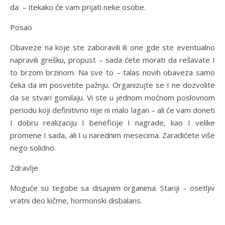
da – itekako će vam prijati neke osobe.
Posao
Obaveze na koje ste zaboravili ili one gde ste eventualno
napravili grešku, propust – sada ćete morati da rešavate I
to brzom brzinom. Na sve to – talas novih obaveza samo
čeka da im posvetite pažnju. Organizujte se I ne dozvolite
da se stvari gomilaju. Vi ste u jednom moćnom poslovnom
periodu koji definitivno nije ni malo lagan – ali će vam doneti
I dobru realizaciju I beneficije I nagrade, kao I velike
promene I sada, ali I u narednim mesecima. Zaradićete više
nego solidno.
Zdravlje
Moguće su tegobe sa disajnim organima. Stariji – osetljiv
vratni deo kičme, hormonski disbalans.