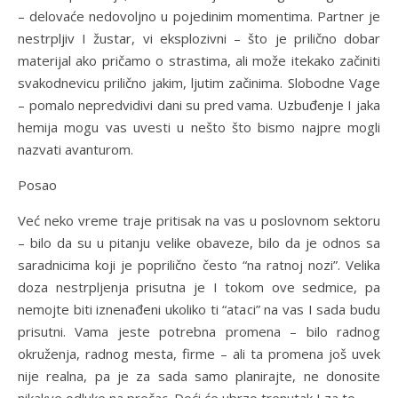
– delovaće nedovoljno u pojedinim momentima. Partner je
nestrpljiv I žustar, vi eksplozivni – što je prilično dobar
materijal ako pričamo o strastima, ali može itekako začiniti
svakodnevicu prilično jakim, ljutim začinima. Slobodne Vage
– pomalo nepredvidivi dani su pred vama. Uzbuđenje I jaka
hemija mogu vas uvesti u nešto što bismo najpre mogli
nazvati avanturom.
Posao
Već neko vreme traje pritisak na vas u poslovnom sektoru
– bilo da su u pitanju velike obaveze, bilo da je odnos sa
saradnicima koji je poprilično često “na ratnoj nozi”. Velika
doza nestrpljenja prisutna je I tokom ove sedmice, pa
nemojte biti iznenađeni ukoliko ti “ataci” na vas I sada budu
prisutni. Vama jeste potrebna promena – bilo radnog
okruženja, radnog mesta, firme – ali ta promena još uvek
nije realna, pa je za sada samo planirajte, ne donosite