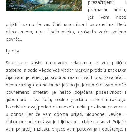
prezačinjenu i
premasnu hranu,
jer vam neće
prijati i samo će vas činiti umornima I usporenima. Belo
pileće meso, riba, kiselo mleko, orašasto voće, zeleno
povrće..
Ljubav
Situacija u vašim emotivnim relacijama je već prilično
stabilna, a sada – kada vaš vladar Merkur pređe u znak Bika
čija vam je energija srodna, razumljiva I podržavajuća –
nema razloga da ne bude još bolja. Jedino što vam može
povremeno smetati je nešto pojačana posesivnost I
ljubomora – za koju, realno gledano – nema razloga.
Iskoristite ovaj period da unesete neku pozitivnu promenu
u odnos, jer će vam oboma prijati. Slobodne Device –
dobar period za uživanje I ljubav je I dalje na snazi. Prijaće
vam prijatelji I izlasci, prijaće vam putovanja I opuštanje. I