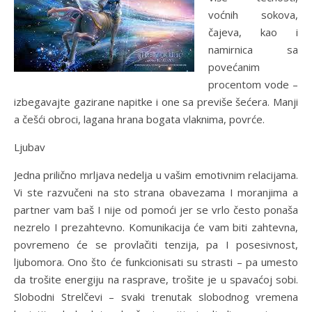
voćnih sokova,
čajeva, kao i
namirnica sa
povećanim
procentom vode –
izbegavajte gazirane napitke i one sa previše šećera. Manji
a češći obroci, lagana hrana bogata vlaknima, povrće.
Ljubav
Jedna prilično mrljava nedelja u vašim emotivnim relacijama.
Vi ste razvučeni na sto strana obavezama I moranjima a
partner vam baš I nije od pomoći jer se vrlo često ponaša
nezrelo I prezahtevno. Komunikacija će vam biti zahtevna,
povremeno će se provlačiti tenzija, pa I posesivnost,
ljubomora. Ono što će funkcionisati su strasti – pa umesto
da trošite energiju na rasprave, trošite je u spavaćoj sobi.
Slobodni Strelčevi – svaki trenutak slobodnog vremena