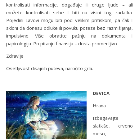
kontrolisati informacije, događaje ili druge ljude – ali
možete kontrolisati sebe I biti na visini tog zadatka.
Pojedini Lavovi mogu biti pod velikim pritiskom, pa čak I
skloni da donesu odluke ili povuku poteze bez razmišljanja,
impulsivno. Više obratite pažnju na dokumenta I
papirologiju. Po pitanju finansija – dosta promenljivo.
Zdravlje
Osetljivost disajnih puteva, naročito grla.
DEVICA
Hrana
Izbegavajte
slatkiše, crveno
meso,