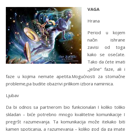
VAGA
Hrana
Period u kojem
način ishrane
zavisi od toga
kako se osećate.
Tako da ćete imati
„ješne“ faze, ali i
faze u kojima nemate apetita.Mogućnosti za stomačne
probleme,pa budite obazrivi prilikom izbora namirnica.
Ljubav
Da bi odnos sa partnerom bio funkcionalan I koliko toliko
skladan – biće potrebno mnogo kvalitetne komunikacije I
pregršt razumevanja. Ta komunikacija može itekako biti
kamen spoticanja, a razumevanja – koliko god da ga imate