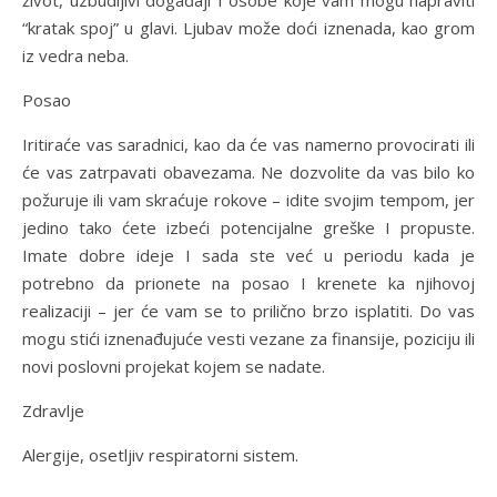
život, uzbudljivi događaji I osobe koje vam mogu napraviti
“kratak spoj” u glavi. Ljubav može doći iznenada, kao grom
iz vedra neba.
Posao
Iritiraće vas saradnici, kao da će vas namerno provocirati ili
će vas zatrpavati obavezama. Ne dozvolite da vas bilo ko
požuruje ili vam skraćuje rokove – idite svojim tempom, jer
jedino tako ćete izbeći potencijalne greške I propuste.
Imate dobre ideje I sada ste već u periodu kada je
potrebno da prionete na posao I krenete ka njihovoj
realizaciji – jer će vam se to prilično brzo isplatiti. Do vas
mogu stići iznenađujuće vesti vezane za finansije, poziciju ili
novi poslovni projekat kojem se nadate.
Zdravlje
Alergije, osetljiv respiratorni sistem.