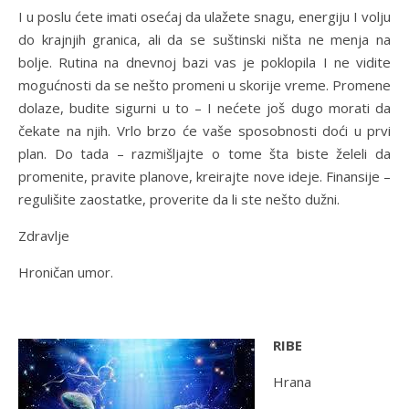
I u poslu ćete imati osećaj da ulažete snagu, energiju I volju
do krajnjih granica, ali da se suštinski ništa ne menja na
bolje. Rutina na dnevnoj bazi vas je poklopila I ne vidite
mogućnosti da se nešto promeni u skorije vreme. Promene
dolaze, budite sigurni u to – I nećete još dugo morati da
čekate na njih. Vrlo brzo će vaše sposobnosti doći u prvi
plan. Do tada – razmišljajte o tome šta biste želeli da
promenite, pravite planove, kreirajte nove ideje. Finansije –
regulišite zaostatke, proverite da li ste nešto dužni.
Zdravlje
Hroničan umor.
RIBE
Hrana