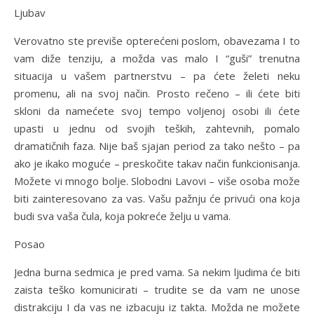
Ljubav
Verovatno ste previše opterećeni poslom, obavezama I to
vam diže tenziju, a možda vas malo I “guši” trenutna
situacija u vašem partnerstvu – pa ćete želeti neku
promenu, ali na svoj način. Prosto rečeno – ili ćete biti
skloni da namećete svoj tempo voljenoj osobi ili ćete
upasti u jednu od svojih teških, zahtevnih, pomalo
dramatičnih faza. Nije baš sjajan period za tako nešto – pa
ako je ikako moguće – preskočite takav način funkcionisanja.
Možete vi mnogo bolje. Slobodni Lavovi – više osoba može
biti zainteresovano za vas. Vašu pažnju će privući ona koja
budi sva vaša čula, koja pokreće želju u vama.
Posao
Jedna burna sedmica je pred vama. Sa nekim ljudima će biti
zaista teško komunicirati – trudite se da vam ne unose
distrakciju I da vas ne izbacuju iz takta. Možda ne možete