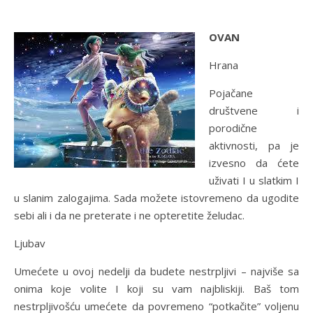
OVAN
Hrana
Pojačane
društvene i
porodične
aktivnosti, pa je
izvesno da ćete
uživati I u slatkim I
u slanim zalogajima. Sada možete istovremeno da ugodite
sebi ali i da ne preterate i ne opteretite želudac.
Ljubav
Umećete u ovoj nedelji da budete nestrpljivi – najviše sa
onima koje volite I koji su vam najbliskiji. Baš tom
nestrpljivošću umećete da povremeno “potkačite” voljenu