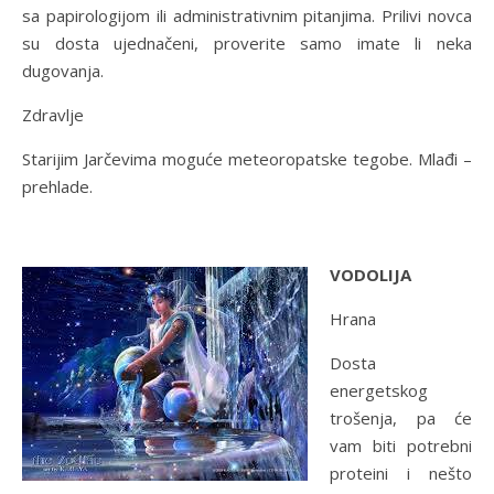
sa papirologijom ili administrativnim pitanjima. Prilivi novca
su dosta ujednačeni, proverite samo imate li neka
dugovanja.
Zdravlje
Starijim Jarčevima moguće meteoropatske tegobe. Mlađi –
prehlade.
VODOLIJA
Hrana
Dosta
energetskog
trošenja, pa će
vam biti potrebni
proteini i nešto