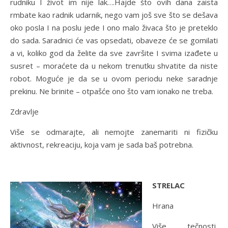
rudniku I život im nije lak….Hajde što ovih dana zaista
rmbate kao radnik udarnik, nego vam još sve što se dešava
oko posla I na poslu jede I ono malo živaca što je preteklo
do sada. Saradnici će vas opsedati, obaveze će se gomilati
a vi, koliko god da želite da sve završite I svima izađete u
susret – moraćete da u nekom trenutku shvatite da niste
robot. Moguće je da se u ovom periodu neke saradnje
prekinu. Ne brinite – otpašće ono što vam ionako ne treba.
Zdravlje
Više se odmarajte, ali nemojte zanemariti ni fizičku
aktivnost, rekreaciju, koja vam je sada baš potrebna.
STRELAC
Hrana
Više tečnosti,