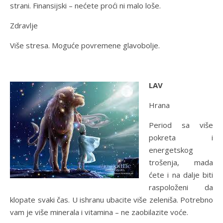
strani. Finansijski – nećete proći ni malo loše.
Zdravlje
Više stresa. Moguće povremene glavobolje.
LAV
Hrana
Period sa više
pokreta i
energetskog
trošenja, mada
ćete i na dalje biti
raspoloženi da
klopate svaki čas. U ishranu ubacite više zeleniša. Potrebno
vam je više minerala i vitamina – ne zaobilazite voće.