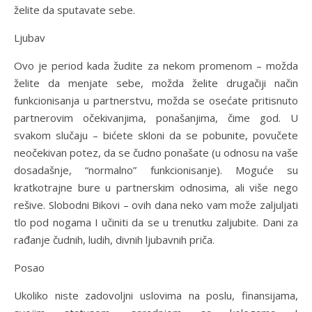
želite da sputavate sebe.
Ljubav
Ovo je period kada žudite za nekom promenom – možda
želite da menjate sebe, možda želite drugačiji način
funkcionisanja u partnerstvu, možda se osećate pritisnuto
partnerovim očekivanjima, ponašanjima, čime god. U
svakom slučaju – bićete skloni da se pobunite, povučete
neočekivan potez, da se čudno ponašate (u odnosu na vaše
dosadašnje, “normalno” funkcionisanje). Moguće su
kratkotrajne bure u partnerskim odnosima, ali više nego
rešive. Slobodni Bikovi – ovih dana neko vam može zaljuljati
tlo pod nogama I učiniti da se u trenutku zaljubite. Dani za
rađanje čudnih, ludih, divnih ljubavnih priča.
Posao
Ukoliko niste zadovoljni uslovima na poslu, finansijama,