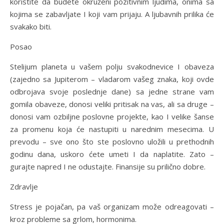
koristite da budete okruženi pozitivnim ljudima, onima sa
kojima se zabavljate I koji vam prijaju. A ljubavnih prilika će
svakako biti.
Posao
Stelijum planeta u vašem polju svakodnevice I obaveza
(zajedno sa Jupiterom – vladarom vašeg znaka, koji ovde
odbrojava svoje poslednje dane) sa jedne strane vam
gomila obaveze, donosi veliki pritisak na vas, ali sa druge –
donosi vam ozbiljne poslovne projekte, kao I velike šanse
za promenu koja će nastupiti u narednim mesecima. U
prevodu – sve ono što ste poslovno uložili u prethodnih
godinu dana, uskoro ćete umeti I da naplatite. Zato –
gurajte napred I ne odustajte. Finansije su prilično dobre.
Zdravlje
Stress je pojačan, pa vaš organizam može odreagovati –
kroz probleme sa grlom, hormonima.