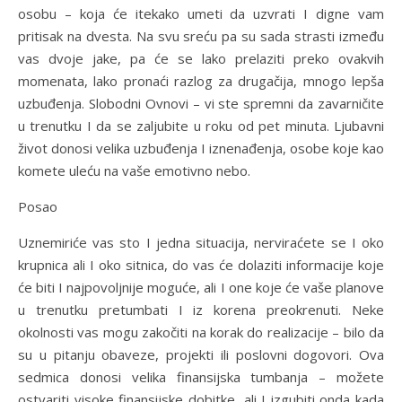
osobu – koja će itekako umeti da uzvrati I digne vam
pritisak na dvesta. Na svu sreću pa su sada strasti između
vas dvoje jake, pa će se lako prelaziti preko ovakvih
momenata, lako pronaći razlog za drugačija, mnogo lepša
uzbuđenja. Slobodni Ovnovi – vi ste spremni da zavarničite
u trenutku I da se zaljubite u roku od pet minuta. Ljubavni
život donosi velika uzbuđenja I iznenađenja, osobe koje kao
komete uleću na vaše emotivno nebo.
Posao
Uznemiriće vas sto I jedna situacija, nerviraćete se I oko
krupnica ali I oko sitnica, do vas će dolaziti informacije koje
će biti I najpovoljnije moguće, ali I one koje će vaše planove
u trenutku pretumbati I iz korena preokrenuti. Neke
okolnosti vas mogu zakočiti na korak do realizacije – bilo da
su u pitanju obaveze, projekti ili poslovni dogovori. Ova
sedmica donosi velika finansijska tumbanja – možete
ostvariti visoke finansijske dobitke, ali I izgubiti onda kada