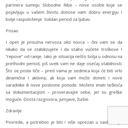
partnera sumnju. Slobodne Ribe – nove osobe koje se
pojavljuju u vašem životu donose vam dobru energiju I
bolje raspoloženje. Solidan period za ljubav.
Posao
I opet je prisutna nervoza oko novca – čini vam se da
nikako da se stabilizujete I da stalno vučete troškove I
“repove” od ranije. Iako je situacija nešto bolja u odnosu na
prethodni period, još uvek vam ne daje osećaj stabilnosti.
Što se posla tiče – pred vama je sedmica koja će biti vrlo
dinamična I aktivna, ali koja vam može doneti I nove
saradnike ili nove poslovne ponude. Možete imati teškoća
sa dokumentacijom – proveravajte sebe, jer su greške
moguće. Dosta razgovora, jurnjave, žurbe.
Zdravlje
Povrede, a potrebno je biti I više oprezan u saobraćaju.