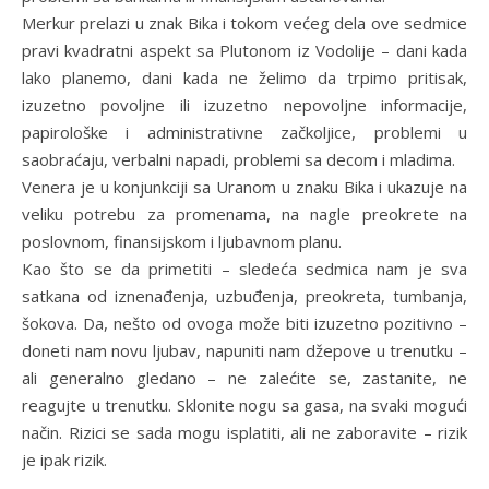
Merkur prelazi u znak Bika i tokom većeg dela ove sedmice
pravi kvadratni aspekt sa Plutonom iz Vodolije – dani kada
lako planemo, dani kada ne želimo da trpimo pritisak,
izuzetno povoljne ili izuzetno nepovoljne informacije,
papirološke i administrativne začkoljice, problemi u
saobraćaju, verbalni napadi, problemi sa decom i mladima.
Venera je u konjunkciji sa Uranom u znaku Bika i ukazuje na
veliku potrebu za promenama, na nagle preokrete na
poslovnom, finansijskom i ljubavnom planu.
Kao što se da primetiti – sledeća sedmica nam je sva
satkana od iznenađenja, uzbuđenja, preokreta, tumbanja,
šokova. Da, nešto od ovoga može biti izuzetno pozitivno –
doneti nam novu ljubav, napuniti nam džepove u trenutku –
ali generalno gledano – ne zalećite se, zastanite, ne
reagujte u trenutku. Sklonite nogu sa gasa, na svaki mogući
način. Rizici se sada mogu isplatiti, ali ne zaboravite – rizik
je ipak rizik.