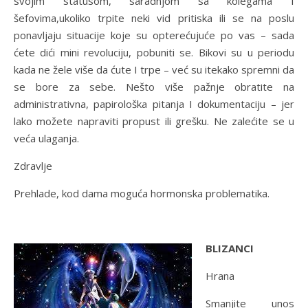
svojim statusom, saradnjom sa kolegama I
šefovima,ukoliko trpite neki vid pritiska ili se na poslu
ponavljaju situacije koje su opterećujuće po vas – sada
ćete dići mini revoluciju, pobuniti se. Bikovi su u periodu
kada ne žele više da ćute I trpe – već su itekako spremni da
se bore za sebe. Nešto više pažnje obratite na
administrativna, papirološka pitanja I dokumentaciju – jer
lako možete napraviti propust ili grešku. Ne zalećite se u
veća ulaganja.
Zdravlje
Prehlade, kod dama moguća hormonska problematika.
BLIZANCI
Hrana
Smanjite unos