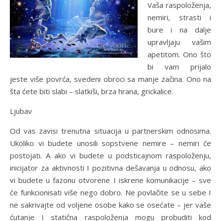
Vaša raspoloženja,
nemiri, strasti i
bure i na dalje
upravljaju vašim
apetitom. Ono što
bi vam prijalo
jeste više povrća, svedeni obroci sa manje začina. Ono na
šta ćete biti slabi – slatkiši, brza hrana, grickalice.
Ljubav
Od vas zavisi trenutna situacija u partnerskim odnosima.
Ukoliko vi budete unosili sopstvene nemire – nemiri će
postojati. A ako vi budete u podsticajnom raspoloženju,
inicijator za aktivnosti I pozitivna dešavanja u odnosu, ako
vi budete u fazonu otvorene I iskrene komunikacije – sve
će funkcionisati više nego dobro. Ne povlačite se u sebe I
ne sakrivajte od voljene osobe kako se osećate – jer vaše
ćutanje I statična raspoloženja mogu probuditi kod