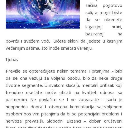
začina, pogotovo
soli, a mogli biste
da se okrenete
laganijoj hrani,
baziranoj na
povrću i svežem voću. Bićete skloni da jedete u kasnijim
večernjim satima, što može smetati varenju.
Ljubav
Previše se opterećujete nekim temama I pitanjima – bilo
da se ona vezuju za voljenu osobu, bilo za neke druge
životne segmente. U svakom slučaju, mentalni pritisak koji
trenutno osećate može uticati na kvalitet odnosa sa
partnerom. Ne povlačite se I ne zatvarajte – sada je
neophodna dobra I otvorena komunikacija sa voljenom
osobom pos vim pitanjima da bi se potencijalni problemi I
nervoza prevazišli. Slobodni Blizanci – dobar društveni