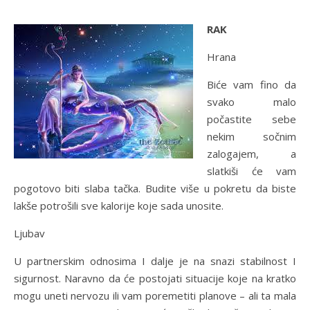
RAK
Hrana
Biće vam fino da
svako malo
počastite sebe
nekim sočnim
zalogajem, a
slatkiši će vam
pogotovo biti slaba tačka. Budite više u pokretu da biste
lakše potrošili sve kalorije koje sada unosite.
Ljubav
U partnerskim odnosima I dalje je na snazi stabilnost I
sigurnost. Naravno da će postojati situacije koje na kratko
mogu uneti nervozu ili vam poremetiti planove – ali ta mala