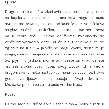
Ljubav
Drago vam biće nešto vileni ovih dana, pa budite spremni
na kojekakva iznenađenja – I ona koja mogu da budu
maksimalno prijatna, ali I ona od kojih će vam se dići kosa
na glavi. Pa će biti I onih Škorpija kojima će partner s neba
pa u rebra reći – hajmo da živimo zajedno/da se
venčavamo/pravimo dete. Ali će biti I onih koje će se
zgranuti na izjavu – ja više ne mogu ovako, dosta mi je
svega, ili nešto menjamo ili svako na svoju stranu. Slobodne
Škorpije – u jednom momentu možete smatrati da ste
pronašli srodnu dušu, ljubav svog života itd….a već u
drugom sve to može nestati kao mehur od sapunice. Kakve
god da vas ljubavi sada spopadaju – uživajte dok traju.
Možda se potrefi pa zaista budu vredne truda.
Posao
Hajmo sada svi ručice gore I zapevajmo – Škorpije rade u