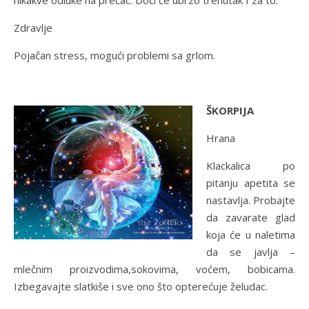
nikakve odluke na prečac. Doći će ubrzo trenutak I za to.
Zdravlje
Pojačan stress, mogući problemi sa grlom.
ŠKORPIJA
Hrana
Klackalica po
pitanju apetita se
nastavlja. Probajte
da zavarate glad
koja će u naletima
da se javlja –
mlečnim proizvodima,sokovima, voćem, bobicama.
Izbegavajte slatkiše i sve ono što opterećuje želudac.