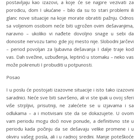
postavljaju kao izazovi, a koje će se najpre vezivati za
porodicu, dom I ukućane – bilo da su to stari problemi ili
glanc nove situacije na koje morate obratiti pažnju. Odnos
sa voljenom osobom neće biti ugrožen ovim dešavanjima,
naravno – ukoliko vi nađete dovoljno snage u sebi da
donosite nervozu tamo gde joj mesto nije. Slobodni Jarčevi
– period povoljan za ljubavna dešavanja I dalje traje kod
vas. Dah svežine, uzbuđenja, leptirići u stomaku – neko vas
može pokrenuti I probuditi u potpunosti.
Posao
I u poslu će postojati izazovne situacije i isto tako izazovni
saradnici. Neće sve biti savršeno, ali vi ste ipak u ovoj sferi
više strpljivi, prisutniji, ne zalećete se u izjavama i sa
odlukama – a i motivisani ste da se dokazujete. U ovom
vam periodu mogu doći nove ponude, a definitivno ste u
periodu kada počinju da se dešavaju velike promene i u
okviru vašeg posla, ali i u radnoj sredini. Manje poteškoće