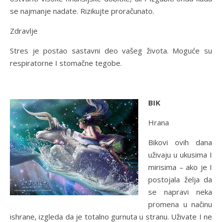
se najmanje nadate. Rizikujte proračunato.
Zdravlje
Stres je postao sastavni deo vašeg života. Moguće su
respiratorne I stomačne tegobe.
BIK
Hrana
Bikovi ovih dana
uživaju u ukusima I
mirisima – ako je I
postojala želja da
se napravi neka
promena u načinu
ishrane, izgleda da je totalno gurnuta u stranu. Uživate I ne