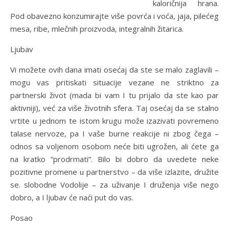
kaloričnija hrana.
Pod obavezno konzumirajte više povrća i voća, jaja, pilećeg
mesa, ribe, mlečnih proizvoda, integralnih žitarica.
Ljubav
Vi možete ovih dana imati osećaj da ste se malo zaglavili –
mogu vas pritiskati situacije vezane ne striktno za
partnerski život (mada bi vam I tu prijalo da ste kao par
aktivniji), već za više životnih sfera. Taj osećaj da se stalno
vrtite u jednom te istom krugu može izazivati povremeno
talase nervoze, pa I vaše burne reakcije ni zbog čega –
odnos sa voljenom osobom neće biti ugrožen, ali ćete ga
na kratko “prodrmati”. Bilo bi dobro da uvedete neke
pozitivne promene u partnerstvo – da više izlazite, družite
se. slobodne Vodolije – za uživanje I druženja više nego
dobro, a I ljubav će naći put do vas.
Posao